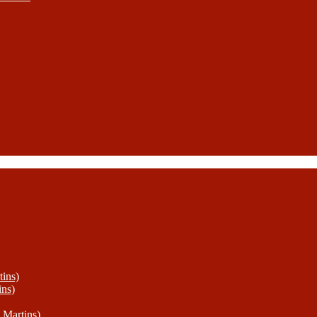
ins)
ins)
 Martins)