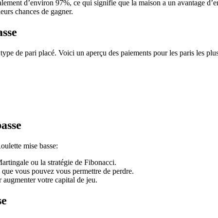
alement d’environ 97%, ce qui signifie que la maison a un avantage d’env
 leurs chances de gagner.
asse
ype de pari placé. Voici un aperçu des paiements pour les paris les plu
basse
oulette mise basse:
Martingale ou la stratégie de Fibonacci.
ce que vous pouvez vous permettre de perdre.
r augmenter votre capital de jeu.
se