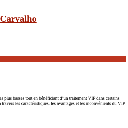
e Carvalho
es plus basses tout en bénéficiant d’un traitement VIP dans certains
 travers les caractéristiques, les avantages et les inconvénients du VIP