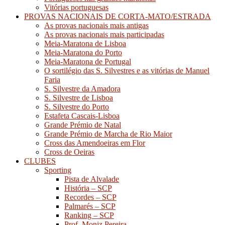
Vitórias portuguesas
PROVAS NACIONAIS DE CORTA-MATO/ESTRADA
As provas nacionais mais antigas
As provas nacionais mais participadas
Meia-Maratona de Lisboa
Meia-Maratona do Porto
Meia-Maratona de Portugal
O sortilégio das S. Silvestres e as vitórias de Manuel
Faria
S. Silvestre da Amadora
S. Silvestre de Lisboa
S. Silvestre do Porto
Estafeta Cascais-Lisboa
Grande Prémio de Natal
Grande Prémio de Marcha de Rio Maior
Cross das Amendoeiras em Flor
Cross de Oeiras
CLUBES
Sporting
Pista de Alvalade
História – SCP
Recordes – SCP
Palmarés – SCP
Ranking – SCP
Prof. Moniz Pereira