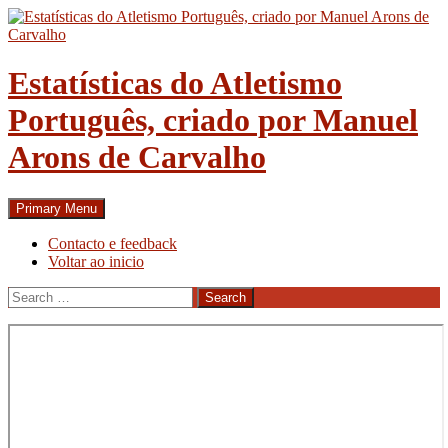
Skip
to
content
Estatísticas do Atletismo
Português, criado por Manuel
Arons de Carvalho
Search
Primary Menu
Contacto e feedback
Voltar ao inicio
Search
for: