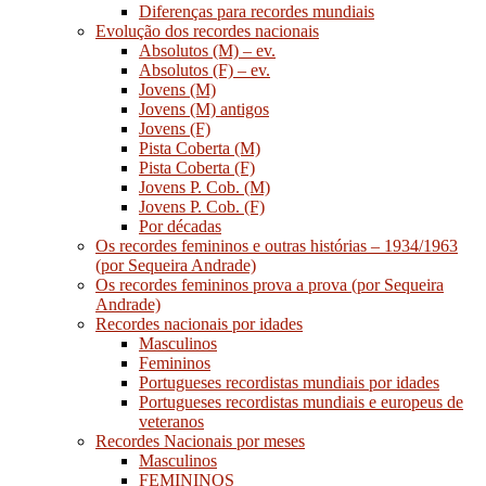
Diferenças para recordes mundiais
Evolução dos recordes nacionais
Absolutos (M) – ev.
Absolutos (F) – ev.
Jovens (M)
Jovens (M) antigos
Jovens (F)
Pista Coberta (M)
Pista Coberta (F)
Jovens P. Cob. (M)
Jovens P. Cob. (F)
Por décadas
Os recordes femininos e outras histórias – 1934/1963
(por Sequeira Andrade)
Os recordes femininos prova a prova (por Sequeira
Andrade)
Recordes nacionais por idades
Masculinos
Femininos
Portugueses recordistas mundiais por idades
Portugueses recordistas mundiais e europeus de
veteranos
Recordes Nacionais por meses
Masculinos
FEMININOS