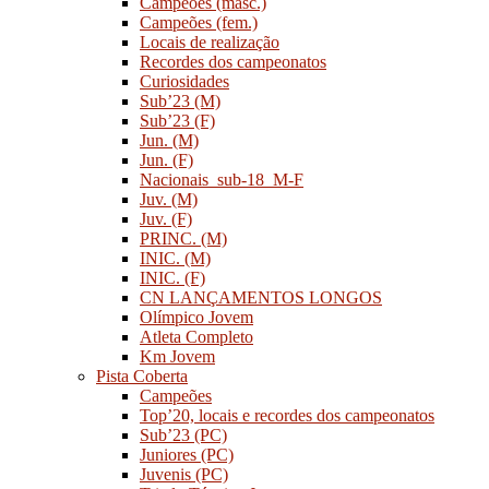
Campeões (masc.)
Campeões (fem.)
Locais de realização
Recordes dos campeonatos
Curiosidades
Sub’23 (M)
Sub’23 (F)
Jun. (M)
Jun. (F)
Nacionais_sub-18_M-F
Juv. (M)
Juv. (F)
PRINC. (M)
INIC. (M)
INIC. (F)
CN LANÇAMENTOS LONGOS
Olímpico Jovem
Atleta Completo
Km Jovem
Pista Coberta
Campeões
Top’20, locais e recordes dos campeonatos
Sub’23 (PC)
Juniores (PC)
Juvenis (PC)