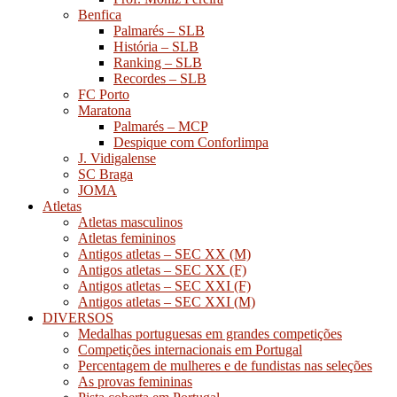
Benfica
Palmarés – SLB
História – SLB
Ranking – SLB
Recordes – SLB
FC Porto
Maratona
Palmarés – MCP
Despique com Conforlimpa
J. Vidigalense
SC Braga
JOMA
Atletas
Atletas masculinos
Atletas femininos
Antigos atletas – SEC XX (M)
Antigos atletas – SEC XX (F)
Antigos atletas – SEC XXI (F)
Antigos atletas – SEC XXI (M)
DIVERSOS
Medalhas portuguesas em grandes competições
Competições internacionais em Portugal
Percentagem de mulheres e de fundistas nas seleções
As provas femininas