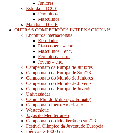
Juniores
Estrada – TCCE
Femininos
Masculinos
Marcha – TCCE
OUTRAS COMPETIÇÕES INTERNACIONAIS
Encontros internacionais
Resultados
Pista coberta – enc.
Masculinos – enc.
Femininos – enc.
Jovens – enc.
Campeonato da Europa de Juniores
Campeonato da Europa de Sub’23
Campeonato do Mundo de Juniores
Campeonato do Mundo de Juvenis
Campeonato da Europa de Juvenis
Universíadas
Camp. Mundo Militar (corta-mato)
Campeonato Ibero-Americano
Westathletic
Jogos do Mediterrâneo
Campeonato do Mediterrâneo sub’23
Festival Olímpico da Juventude Europeia
Ibérico de 10000 m