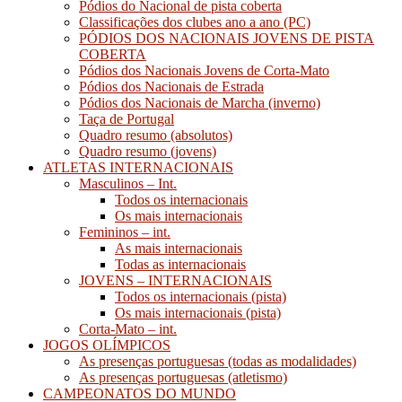
Pódios do Nacional de pista coberta
Classificações dos clubes ano a ano (PC)
PÓDIOS DOS NACIONAIS JOVENS DE PISTA
COBERTA
Pódios dos Nacionais Jovens de Corta-Mato
Pódios dos Nacionais de Estrada
Pódios dos Nacionais de Marcha (inverno)
Taça de Portugal
Quadro resumo (absolutos)
Quadro resumo (jovens)
ATLETAS INTERNACIONAIS
Masculinos – Int.
Todos os internacionais
Os mais internacionais
Femininos – int.
As mais internacionais
Todas as internacionais
JOVENS – INTERNACIONAIS
Todos os internacionais (pista)
Os mais internacionais (pista)
Corta-Mato – int.
JOGOS OLÍMPICOS
As presenças portuguesas (todas as modalidades)
As presenças portuguesas (atletismo)
CAMPEONATOS DO MUNDO