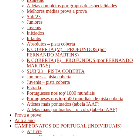
Estafetas
Atletas completos por grupos de especialidades
Melhores médias prova a prova
Sub’23
Juniores
Juvenis
Iniciados
Infantis
Absolutos – pista coberta
P. COBERTA (M) – PROFUNDOS (por
FERNANDO MARTINS)
P. COBERTA (F) – PROFUNDOS (por FERNANDO
MARTINS)
SUB’23 – PISTA COBERTA
Juniores – pista coberta
Juvenis – pista coberta
Estrada
Portugueses nos top’1000 mundiais
Portugueses nos top’500 mundiais de pista coberta
Atletas mais pontuados (tabela IAAF)
Atletas mais pontuados – p. cob. (tabela IAAF)
Prova a prova
Ano a ano
CAMPEONATOS DE PORTUGAL (INDIVIDUAIS)
Ar livre