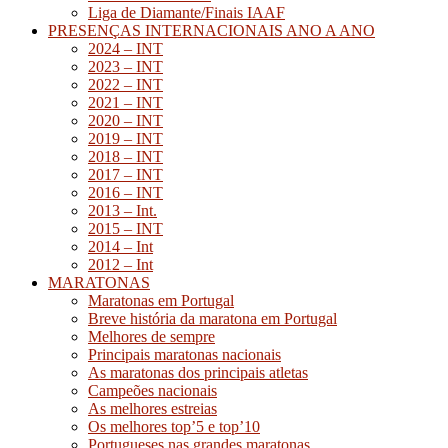
Liga de Diamante/Finais IAAF
PRESENÇAS INTERNACIONAIS ANO A ANO
2024 – INT
2023 – INT
2022 – INT
2021 – INT
2020 – INT
2019 – INT
2018 – INT
2017 – INT
2016 – INT
2013 – Int.
2015 – INT
2014 – Int
2012 – Int
MARATONAS
Maratonas em Portugal
Breve história da maratona em Portugal
Melhores de sempre
Principais maratonas nacionais
As maratonas dos principais atletas
Campeões nacionais
As melhores estreias
Os melhores top’5 e top’10
Portugueses nas grandes maratonas