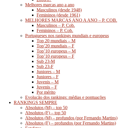
Melhores marcas ano a ano
Masculinos (desde 1948)
Femininos (desde 1961)
MELHORES MARCAS ANO A ANO – P. COB.
Masculinos – P. Cob.
Femininos – P. Cob.
Portugueses nos rankings mundiais e europeus
Top 20 mundiais – M
Top’20 mundiais – F
Top’10 europeus – M
Top’10 europeus – F
Sub 23-M
Sub 23-F
Juniores – M
Juniores – F
Juvenis – M
Juvenis – F
Por mérito
Evolução dos rankings: médias e pontuações
RANKINGS SEMPRE
Absolutos (M) – top 50
Absolutos (F) – top 50
Absolutos (M) – profundos (por Fernando Martins)
Absolutos (F) – profundos (por Fernando Martins)