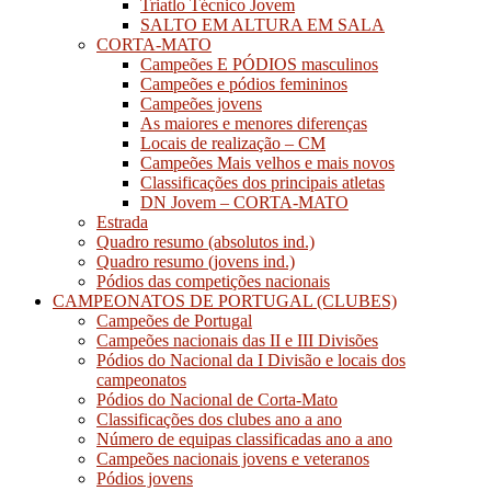
Triatlo Técnico Jovem
SALTO EM ALTURA EM SALA
CORTA-MATO
Campeões E PÓDIOS masculinos
Campeões e pódios femininos
Campeões jovens
As maiores e menores diferenças
Locais de realização – CM
Campeões Mais velhos e mais novos
Classificações dos principais atletas
DN Jovem – CORTA-MATO
Estrada
Quadro resumo (absolutos ind.)
Quadro resumo (jovens ind.)
Pódios das competições nacionais
CAMPEONATOS DE PORTUGAL (CLUBES)
Campeões de Portugal
Campeões nacionais das II e III Divisões
Pódios do Nacional da I Divisão e locais dos
campeonatos
Pódios do Nacional de Corta-Mato
Classificações dos clubes ano a ano
Número de equipas classificadas ano a ano
Campeões nacionais jovens e veteranos
Pódios jovens