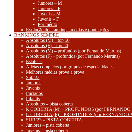
Juniores – M
Juniores – F
Juvenis – M
Juvenis – F
Por mérito
Evolução dos rankings: médias e pontuações
RANKINGS SEMPRE
Absolutos (M) – top 50
Absolutos (F) – top 50
Absolutos (M) – profundos (por Fernando Martins)
Absolutos (F) – profundos (por Fernando Martins)
Estafetas
Atletas completos por grupos de especialidades
Melhores médias prova a prova
Sub’23
Juniores
Juvenis
Iniciados
Infantis
Absolutos – pista coberta
P. COBERTA (M) – PROFUNDOS (por FERNANDO
P. COBERTA (F) – PROFUNDOS (por FERNANDO
SUB’23 – PISTA COBERTA
Juniores – pista coberta
Juvenis – pista coberta