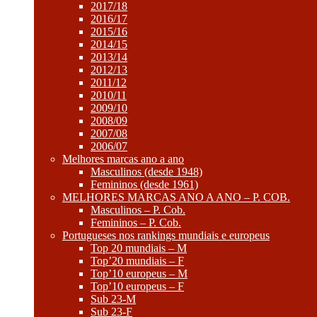
2017/18
2016/17
2015/16
2014/15
2013/14
2012/13
2011/12
2010/11
2009/10
2008/09
2007/08
2006/07
Melhores marcas ano a ano
Masculinos (desde 1948)
Femininos (desde 1961)
MELHORES MARCAS ANO A ANO – P. COB.
Masculinos – P. Cob.
Femininos – P. Cob.
Portugueses nos rankings mundiais e europeus
Top 20 mundiais – M
Top’20 mundiais – F
Top’10 europeus – M
Top’10 europeus – F
Sub 23-M
Sub 23-F