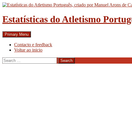
Skip
to
content
Estatísticas do Atletismo Portu
Search
Primary Menu
Contacto e feedback
Voltar ao inicio
Search
for: