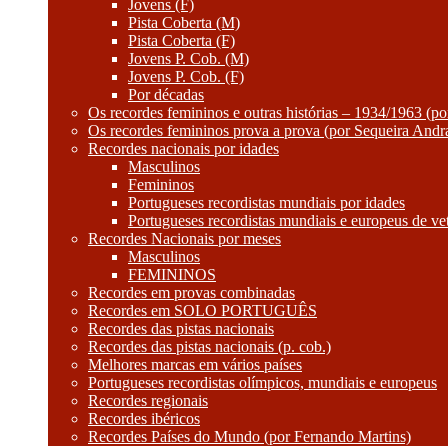
Jovens (F)
Pista Coberta (M)
Pista Coberta (F)
Jovens P. Cob. (M)
Jovens P. Cob. (F)
Por décadas
Os recordes femininos e outras histórias – 1934/1963 (p
Os recordes femininos prova a prova (por Sequeira Andr
Recordes nacionais por idades
Masculinos
Femininos
Portugueses recordistas mundiais por idades
Portugueses recordistas mundiais e europeus de ve
Recordes Nacionais por meses
Masculinos
FEMININOS
Recordes em provas combinadas
Recordes em SOLO PORTUGUÊS
Recordes das pistas nacionais
Recordes das pistas nacionais (p. cob.)
Melhores marcas em vários países
Portugueses recordistas olímpicos, mundiais e europeus
Recordes regionais
Recordes ibéricos
Recordes Países do Mundo (por Fernando Martins)