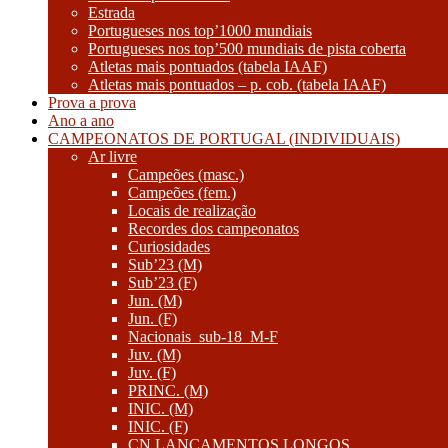
Estrada
Portugueses nos top’1000 mundiais
Portugueses nos top’500 mundiais de pista coberta
Atletas mais pontuados (tabela IAAF)
Atletas mais pontuados – p. cob. (tabela IAAF)
Prova a prova
Ano a ano
CAMPEONATOS DE PORTUGAL (INDIVIDUAIS)
Ar livre
Campeões (masc.)
Campeões (fem.)
Locais de realização
Recordes dos campeonatos
Curiosidades
Sub’23 (M)
Sub’23 (F)
Jun. (M)
Jun. (F)
Nacionais_sub-18_M-F
Juv. (M)
Juv. (F)
PRINC. (M)
INIC. (M)
INIC. (F)
CN LANÇAMENTOS LONGOS