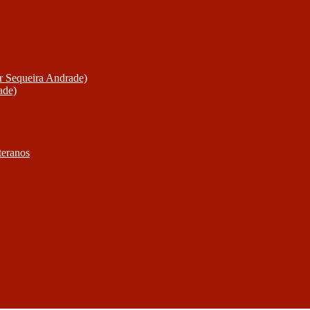
or Sequeira Andrade)
ade)
teranos