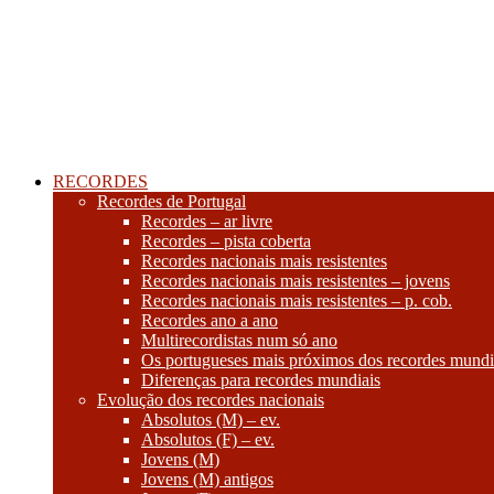
RECORDES
Recordes de Portugal
Recordes – ar livre
Recordes – pista coberta
Recordes nacionais mais resistentes
Recordes nacionais mais resistentes – jovens
Recordes nacionais mais resistentes – p. cob.
Recordes ano a ano
Multirecordistas num só ano
Os portugueses mais próximos dos recordes mundi
Diferenças para recordes mundiais
Evolução dos recordes nacionais
Absolutos (M) – ev.
Absolutos (F) – ev.
Jovens (M)
Jovens (M) antigos