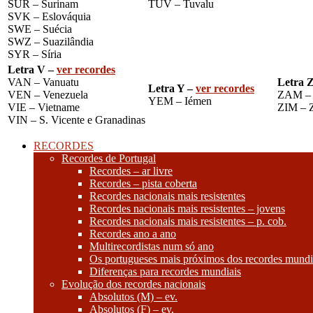
SUR – Surinam
TUV – Tuvalu
SVK – Eslováquia
SWE – Suécia
SWZ – Suazilândia
SYR – Síria
Letra V –
ver recordes
VAN – Vanuatu
Letra 
Letra Y –
ver recordes
VEN – Venezuela
ZAM – 
YEM – Iémen
VIE – Vietname
ZIM – 
VIN – S. Vicente e Granadinas
RECORDES
Recordes de Portugal
Recordes – ar livre
Recordes – pista coberta
Recordes nacionais mais resistentes
Recordes nacionais mais resistentes – jovens
Recordes nacionais mais resistentes – p. cob.
Recordes ano a ano
Multirecordistas num só ano
Os portugueses mais próximos dos recordes mundi
Diferenças para recordes mundiais
Evolução dos recordes nacionais
Absolutos (M) – ev.
Absolutos (F) – ev.