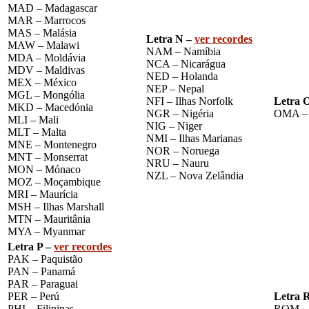
MAD – Madagascar
MAR – Marrocos
MAS – Malásia
Letra N –
ver recordes
MAW – Malawi
NAM – Namíbia
MDA – Moldávia
NCA – Nicarágua
MDV – Maldivas
NED – Holanda
MEX – México
NEP – Nepal
MGL – Mongólia
NFI – Ilhas Norfolk
Letra 
MKD – Macedónia
NGR – Nigéria
OMA –
MLI – Mali
NIG – Niger
MLT – Malta
NMI – Ilhas Marianas
MNE – Montenegro
NOR – Noruega
MNT – Monserrat
NRU – Nauru
MON – Mónaco
NZL – Nova Zelândia
MOZ – Moçambique
MRI – Maurícia
MSH – Ilhas Marshall
MTN – Mauritânia
MYA – Myanmar
Letra P –
ver recordes
PAK – Paquistão
PAN – Panamá
PAR – Paraguai
PER – Perú
Letra 
PHI – Filipinas
ROM – 