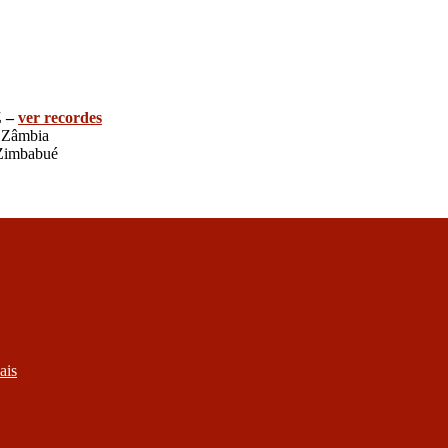
Z –
ver recordes
Zâmbia
Zimbabué
ais