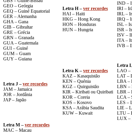
GBS – Guiné-Bissau
IND – I
GEO – Geórgia
Letra H –
ver recordes
IRI – Ir
GEQ – Guiné Equatorial
HAI – Haiti
IRL – I
GER – Alemanha
HKG – Hong Kong
IRQ – I
GHA – Gana
HON – Honduras
ISL – Is
GIB – Gibraltar
HUN – Hungria
ISR – Is
GRE – Grécia
ISV – I
GRN – Granada
ITA – It
GUA – Guatemala
IVB – I
GUI – Guiné
GUM – Guam
GUY – Guiana
Letra 
Letra K –
ver recordes
LAO – 
KAZ – Kasaquistão
LAT – L
KEN – Quénia
LBA – 
Letra J –
ver recordes
KGZ – Quirguistão
LBN – 
JAM – Jamaica
KIR – Kiribati ou Quiribati
LBR – L
JOR – Jordânia
KOR – Coreia
LCA – S
JAP – Japão
KOS – Kosovo
LES – 
KSA – Arábia Saudita
LIE – L
KUW – Kuwait
LTU – L
LUX – 
Letra M –
ver recordes
MAC – Macau