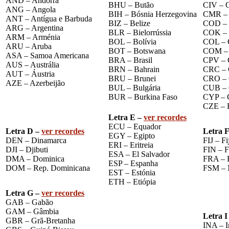
AND – Andorra
BHU – Butão
CIV – C
ANG – Angola
BIH – Bósnia Herzegovina
CMR – 
ANT – Antígua e Barbuda
BIZ – Belize
COD – 
ARG – Argentina
BLR – Bielorrússia
COK – 
ARM – Arménia
BOL – Bolívia
COL – 
ARU – Aruba
BOT – Botswana
COM –
ASA – Samoa Americana
BRA – Brasil
CPV – 
AUS – Austrália
BRN – Bahrain
CRC – 
AUT – Áustria
BRU – Brunei
CRO – 
AZE – Azerbeijão
BUL – Bulgária
CUB – 
BUR – Burkina Faso
CYP – 
CZE – 
Letra E –
ver recordes
ECU – Equador
Letra D –
ver recordes
Letra 
EGY – Egipto
DEN – Dinamarca
FIJ – Fi
ERI – Eritreia
DJI – Djibuti
FIN – F
ESA – El Salvador
DMA – Dominica
FRA – 
ESP – Espanha
DOM – Rep. Dominicana
FSM – 
EST – Estónia
ETH – Etiópia
Letra G –
ver recordes
GAB – Gabão
GAM – Gâmbia
Letra I
GBR – Grã-Bretanha
INA – I