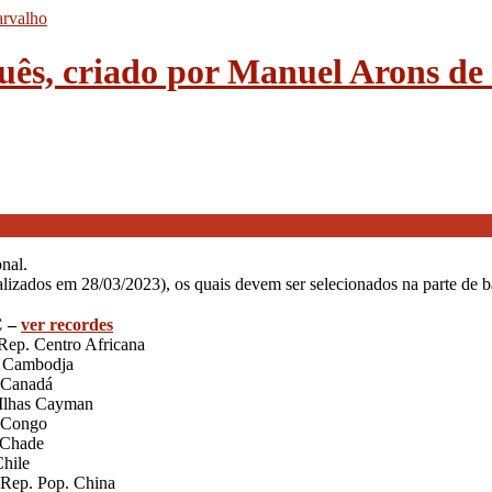
guês, criado por Manuel Arons d
nal.
alizados em 28/03/2023), os quais devem ser selecionados na parte de ba
C –
ver recordes
ep. Centro Africana
Cambodja
Canadá
Ilhas Cayman
 Congo
Chade
hile
Rep. Pop. China