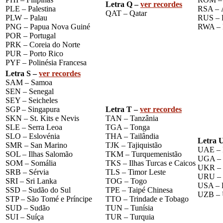
Letra Q –
ver recordes
PLE – Palestina
RSA – Á
QAT – Qatar
PLW – Palau
RUS – 
PNG – Papua Nova Guiné
RWA – 
POR – Portugal
PRK – Coreia do Norte
PUR – Porto Rico
PYF – Polinésia Francesa
Letra S –
ver recordes
SAM – Samoa
SEN – Senegal
SEY – Seicheles
SGP – Singapura
Letra T –
ver recordes
SKN – St. Kits e Nevis
TAN – Tanzânia
SLE – Serra Leoa
TGA – Tonga
SLO – Eslovénia
THA – Tailândia
Letra 
SMR – San Marino
TJK – Tajiquistão
UAE – 
SOL – Ilhas Salomão
TKM – Turquemenistão
UGA – 
SOM – Somália
TKS – Ilhas Turcas e Caicos
UKR – 
SRB – Sérvia
TLS – Timor Leste
URU – 
SRI – Sri Lanka
TOG – Togo
USA – 
SSD – Sudão do Sul
TPE – Taipé Chinesa
UZB – 
STP – São Tomé e Príncipe
TTO – Trindade e Tobago
SUD – Sudão
TUN – Tunísia
SUI – Suíça
TUR – Turquia