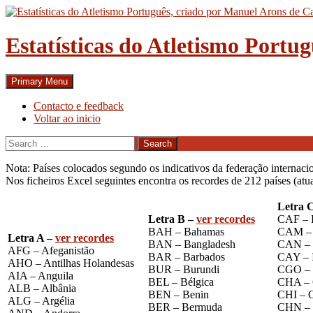
Skip
to
content
Estatísticas do Atletismo Portu
Search
Primary Menu
Contacto e feedback
Voltar ao inicio
Search
for:
Nota: Países colocados segundo os indicativos da federação internacio
Nos ficheiros Excel seguintes encontra os recordes de 212 países (atu
Letra 
Letra B –
ver recordes
CAF – R
BAH – Bahamas
CAM – 
Letra A –
ver recordes
BAN – Bangladesh
CAN – 
AFG – Afeganistão
BAR – Barbados
CAY – 
AHO – Antilhas Holandesas
BUR – Burundi
CGO –
AIA – Anguila
BEL – Bélgica
CHA – 
ALB – Albânia
BEN – Benin
CHI – C
ALG – Argélia
BER – Bermuda
CHN – 