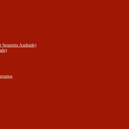
or Sequeira Andrade)
ade)
teranos