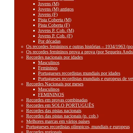
Jovens (M)
Jovens (M) antigos
Jovens (F)
Pista Coberta (M)
Pista Coberta (F)
Jovens P. Cob. (M)
Jovens P. Cob. (F)
Por décadas
Os recordes femininos e outras histórias – 1934/1963 (p
Os recordes femininos prova a prova (por Sequeira Andr
Recordes nacionais por idades
Masculinos
Femininos
Portugueses recordistas mundiais por idades
Portugueses recordistas mundiais e europeus de ve
Recordes Nacionais por meses
Masculinos
FEMININOS
Recordes em provas combinadas
Recordes em SOLO PORTUGUÊS
Recordes das pistas nacionais
Recordes das pistas nacionais (p. cob.)
Melhores marcas em vários países
Portugueses recordistas olímpicos, mundiais e europeus
Recordes regionais