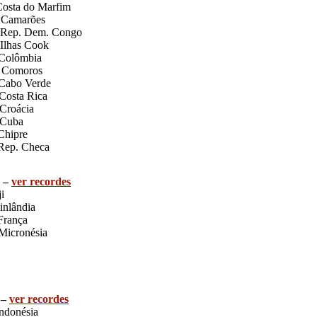
osta do Marfim
Camarões
Rep. Dem. Congo
Ilhas Cook
Colômbia
 Comoros
Cabo Verde
Costa Rica
Croácia
Cuba
Chipre
Rep. Checa
F –
ver recordes
ji
inlândia
França
Micronésia
 –
ver recordes
ndonésia