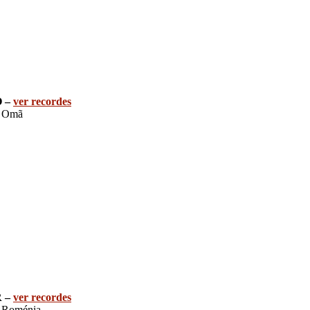
O –
ver recordes
 Omã
R –
ver recordes
Roménia