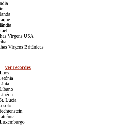
ndia
ão
rlanda
raque
lândia
rael
lhas Virgens USA
ália
lhas Virgens Britânicas
L –
ver recordes
Laos
etónia
Líbia
Líbano
ibéria
t. Lúcia
Lesoto
iechtenstein
ituânia
Luxemburgo