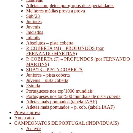
Estafetas
Atletas completos por grupos de especialidades
Melhores médias prova a prova
Sub’23
Juniores
Juvenis
Iniciados
Infantis
Absolutos – pista coberta
P. COBERTA (M) – PROFUNDOS (por
FERNANDO MARTINS)
P. COBERTA (F) – PROFUNDOS (por FERNANDO
MARTINS)
SUB’23 – PISTA COBERTA
Juniores – pista coberta
Juvenis – pista coberta
Estrada
Portugueses nos top’1000 mundiais
Portugueses nos top’500 mundiais de pista coberta
Atletas mais pontuados (tabela IAAF)
Atletas mais pontuados – p. cob. (tabela IAAF)
Prova a prova
Ano a ano
CAMPEONATOS DE PORTUGAL (INDIVIDUAIS)
Ar livre