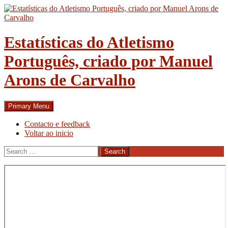
Skip
to
content
Estatísticas do Atletismo
Português, criado por Manuel
Arons de Carvalho
Search
Primary Menu
Contacto e feedback
Voltar ao inicio
Search
for: