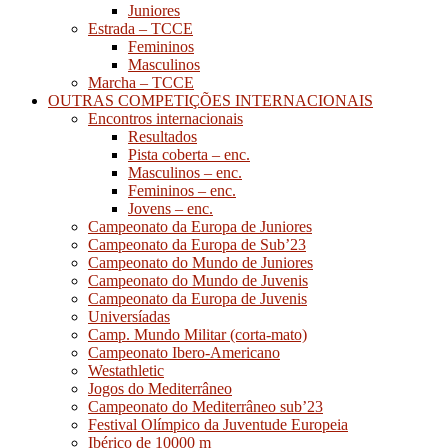
Juniores
Estrada – TCCE
Femininos
Masculinos
Marcha – TCCE
OUTRAS COMPETIÇÕES INTERNACIONAIS
Encontros internacionais
Resultados
Pista coberta – enc.
Masculinos – enc.
Femininos – enc.
Jovens – enc.
Campeonato da Europa de Juniores
Campeonato da Europa de Sub’23
Campeonato do Mundo de Juniores
Campeonato do Mundo de Juvenis
Campeonato da Europa de Juvenis
Universíadas
Camp. Mundo Militar (corta-mato)
Campeonato Ibero-Americano
Westathletic
Jogos do Mediterrâneo
Campeonato do Mediterrâneo sub’23
Festival Olímpico da Juventude Europeia
Ibérico de 10000 m