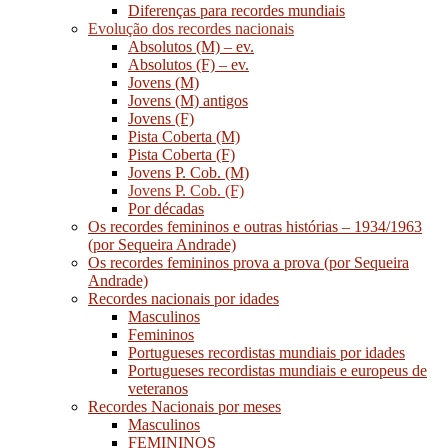
Diferenças para recordes mundiais
Evolução dos recordes nacionais
Absolutos (M) – ev.
Absolutos (F) – ev.
Jovens (M)
Jovens (M) antigos
Jovens (F)
Pista Coberta (M)
Pista Coberta (F)
Jovens P. Cob. (M)
Jovens P. Cob. (F)
Por décadas
Os recordes femininos e outras histórias – 1934/1963
(por Sequeira Andrade)
Os recordes femininos prova a prova (por Sequeira
Andrade)
Recordes nacionais por idades
Masculinos
Femininos
Portugueses recordistas mundiais por idades
Portugueses recordistas mundiais e europeus de
veteranos
Recordes Nacionais por meses
Masculinos
FEMININOS