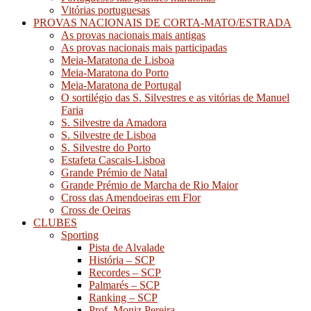
Vitórias portuguesas
PROVAS NACIONAIS DE CORTA-MATO/ESTRADA
As provas nacionais mais antigas
As provas nacionais mais participadas
Meia-Maratona de Lisboa
Meia-Maratona do Porto
Meia-Maratona de Portugal
O sortilégio das S. Silvestres e as vitórias de Manuel
Faria
S. Silvestre da Amadora
S. Silvestre de Lisboa
S. Silvestre do Porto
Estafeta Cascais-Lisboa
Grande Prémio de Natal
Grande Prémio de Marcha de Rio Maior
Cross das Amendoeiras em Flor
Cross de Oeiras
CLUBES
Sporting
Pista de Alvalade
História – SCP
Recordes – SCP
Palmarés – SCP
Ranking – SCP
Prof. Moniz Pereira