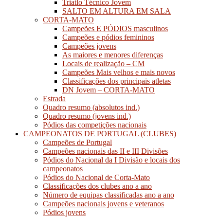
Triatlo Técnico Jovem
SALTO EM ALTURA EM SALA
CORTA-MATO
Campeões E PÓDIOS masculinos
Campeões e pódios femininos
Campeões jovens
As maiores e menores diferenças
Locais de realização – CM
Campeões Mais velhos e mais novos
Classificações dos principais atletas
DN Jovem – CORTA-MATO
Estrada
Quadro resumo (absolutos ind.)
Quadro resumo (jovens ind.)
Pódios das competições nacionais
CAMPEONATOS DE PORTUGAL (CLUBES)
Campeões de Portugal
Campeões nacionais das II e III Divisões
Pódios do Nacional da I Divisão e locais dos
campeonatos
Pódios do Nacional de Corta-Mato
Classificações dos clubes ano a ano
Número de equipas classificadas ano a ano
Campeões nacionais jovens e veteranos
Pódios jovens