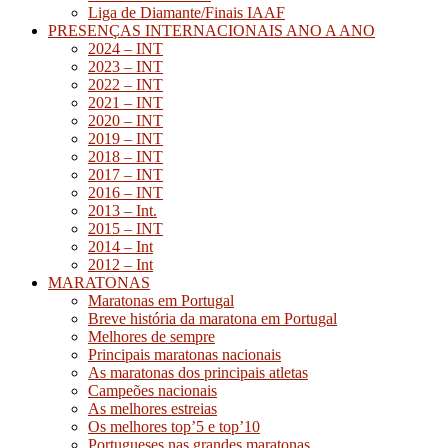
Liga de Diamante/Finais IAAF
PRESENÇAS INTERNACIONAIS ANO A ANO
2024 – INT
2023 – INT
2022 – INT
2021 – INT
2020 – INT
2019 – INT
2018 – INT
2017 – INT
2016 – INT
2013 – Int.
2015 – INT
2014 – Int
2012 – Int
MARATONAS
Maratonas em Portugal
Breve história da maratona em Portugal
Melhores de sempre
Principais maratonas nacionais
As maratonas dos principais atletas
Campeões nacionais
As melhores estreias
Os melhores top’5 e top’10
Portugueses nas grandes maratonas