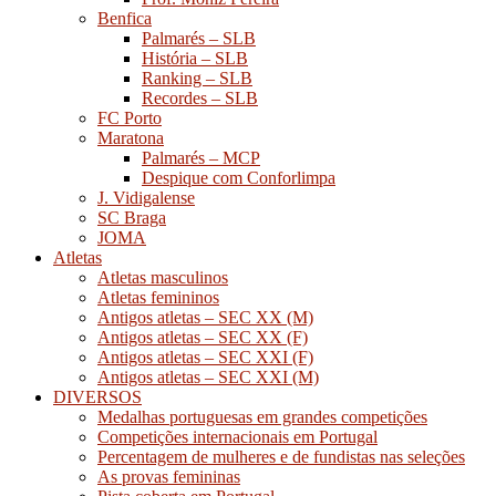
Benfica
Palmarés – SLB
História – SLB
Ranking – SLB
Recordes – SLB
FC Porto
Maratona
Palmarés – MCP
Despique com Conforlimpa
J. Vidigalense
SC Braga
JOMA
Atletas
Atletas masculinos
Atletas femininos
Antigos atletas – SEC XX (M)
Antigos atletas – SEC XX (F)
Antigos atletas – SEC XXI (F)
Antigos atletas – SEC XXI (M)
DIVERSOS
Medalhas portuguesas em grandes competições
Competições internacionais em Portugal
Percentagem de mulheres e de fundistas nas seleções
As provas femininas