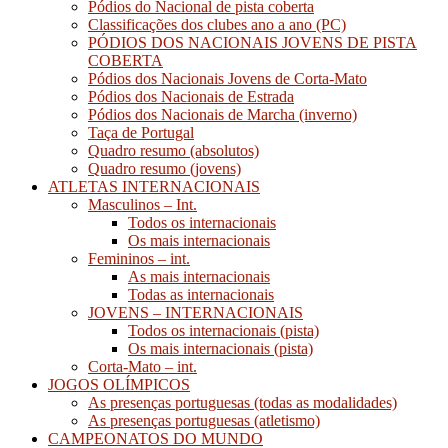
Pódios do Nacional de pista coberta
Classificações dos clubes ano a ano (PC)
PÓDIOS DOS NACIONAIS JOVENS DE PISTA
COBERTA
Pódios dos Nacionais Jovens de Corta-Mato
Pódios dos Nacionais de Estrada
Pódios dos Nacionais de Marcha (inverno)
Taça de Portugal
Quadro resumo (absolutos)
Quadro resumo (jovens)
ATLETAS INTERNACIONAIS
Masculinos – Int.
Todos os internacionais
Os mais internacionais
Femininos – int.
As mais internacionais
Todas as internacionais
JOVENS – INTERNACIONAIS
Todos os internacionais (pista)
Os mais internacionais (pista)
Corta-Mato – int.
JOGOS OLÍMPICOS
As presenças portuguesas (todas as modalidades)
As presenças portuguesas (atletismo)
CAMPEONATOS DO MUNDO