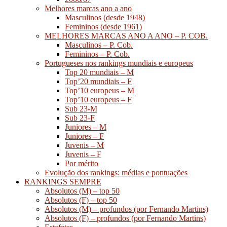
Melhores marcas ano a ano
Masculinos (desde 1948)
Femininos (desde 1961)
MELHORES MARCAS ANO A ANO – P. COB.
Masculinos – P. Cob.
Femininos – P. Cob.
Portugueses nos rankings mundiais e europeus
Top 20 mundiais – M
Top’20 mundiais – F
Top’10 europeus – M
Top’10 europeus – F
Sub 23-M
Sub 23-F
Juniores – M
Juniores – F
Juvenis – M
Juvenis – F
Por mérito
Evolução dos rankings: médias e pontuações
RANKINGS SEMPRE
Absolutos (M) – top 50
Absolutos (F) – top 50
Absolutos (M) – profundos (por Fernando Martins)
Absolutos (F) – profundos (por Fernando Martins)