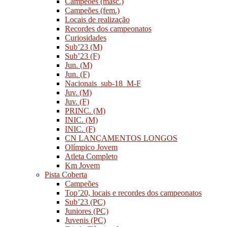
Campeões (masc.)
Campeões (fem.)
Locais de realização
Recordes dos campeonatos
Curiosidades
Sub’23 (M)
Sub’23 (F)
Jun. (M)
Jun. (F)
Nacionais_sub-18_M-F
Juv. (M)
Juv. (F)
PRINC. (M)
INIC. (M)
INIC. (F)
CN LANÇAMENTOS LONGOS
Olímpico Jovem
Atleta Completo
Km Jovem
Pista Coberta
Campeões
Top’20, locais e recordes dos campeonatos
Sub’23 (PC)
Juniores (PC)
Juvenis (PC)