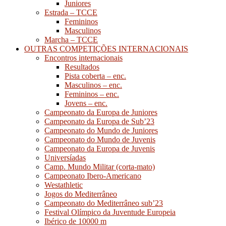
Juniores
Estrada – TCCE
Femininos
Masculinos
Marcha – TCCE
OUTRAS COMPETIÇÕES INTERNACIONAIS
Encontros internacionais
Resultados
Pista coberta – enc.
Masculinos – enc.
Femininos – enc.
Jovens – enc.
Campeonato da Europa de Juniores
Campeonato da Europa de Sub’23
Campeonato do Mundo de Juniores
Campeonato do Mundo de Juvenis
Campeonato da Europa de Juvenis
Universíadas
Camp. Mundo Militar (corta-mato)
Campeonato Ibero-Americano
Westathletic
Jogos do Mediterrâneo
Campeonato do Mediterrâneo sub’23
Festival Olímpico da Juventude Europeia
Ibérico de 10000 m