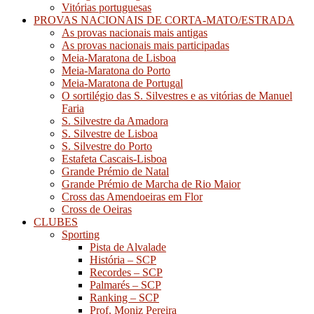
Vitórias portuguesas
PROVAS NACIONAIS DE CORTA-MATO/ESTRADA
As provas nacionais mais antigas
As provas nacionais mais participadas
Meia-Maratona de Lisboa
Meia-Maratona do Porto
Meia-Maratona de Portugal
O sortilégio das S. Silvestres e as vitórias de Manuel
Faria
S. Silvestre da Amadora
S. Silvestre de Lisboa
S. Silvestre do Porto
Estafeta Cascais-Lisboa
Grande Prémio de Natal
Grande Prémio de Marcha de Rio Maior
Cross das Amendoeiras em Flor
Cross de Oeiras
CLUBES
Sporting
Pista de Alvalade
História – SCP
Recordes – SCP
Palmarés – SCP
Ranking – SCP
Prof. Moniz Pereira