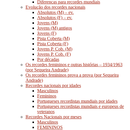
Diferenças para recordes mundiais
Evolução dos recordes nacionais
Absolutos (M) – ev.
Absolutos (F) – ev.
Jovens (M)
Jovens (M) antigos
Jovens (F)
Pista Coberta (M)
Pista Coberta (F)
Jovens P. Cob. (M)
Jovens P. Cob. (F)
Por décadas
Os recordes femininos e outras histórias – 1934/1963
(por Sequeira Andrade)
Os recordes femininos prova a prova (por Sequeira
Andrade)
Recordes nacionais por idades
Masculinos
Femininos
Portugueses recordistas mundiais por idades
Portugueses recordistas mundiais e europeus de
veteranos
Recordes Nacionais por meses
Masculinos
FEMININOS