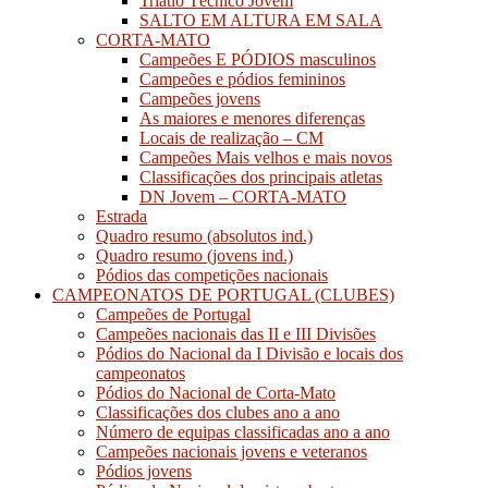
Triatlo Técnico Jovem
SALTO EM ALTURA EM SALA
CORTA-MATO
Campeões E PÓDIOS masculinos
Campeões e pódios femininos
Campeões jovens
As maiores e menores diferenças
Locais de realização – CM
Campeões Mais velhos e mais novos
Classificações dos principais atletas
DN Jovem – CORTA-MATO
Estrada
Quadro resumo (absolutos ind.)
Quadro resumo (jovens ind.)
Pódios das competições nacionais
CAMPEONATOS DE PORTUGAL (CLUBES)
Campeões de Portugal
Campeões nacionais das II e III Divisões
Pódios do Nacional da I Divisão e locais dos
campeonatos
Pódios do Nacional de Corta-Mato
Classificações dos clubes ano a ano
Número de equipas classificadas ano a ano
Campeões nacionais jovens e veteranos
Pódios jovens