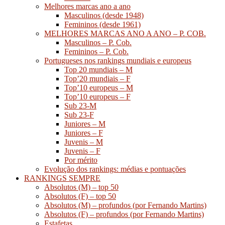
Melhores marcas ano a ano
Masculinos (desde 1948)
Femininos (desde 1961)
MELHORES MARCAS ANO A ANO – P. COB.
Masculinos – P. Cob.
Femininos – P. Cob.
Portugueses nos rankings mundiais e europeus
Top 20 mundiais – M
Top’20 mundiais – F
Top’10 europeus – M
Top’10 europeus – F
Sub 23-M
Sub 23-F
Juniores – M
Juniores – F
Juvenis – M
Juvenis – F
Por mérito
Evolução dos rankings: médias e pontuações
RANKINGS SEMPRE
Absolutos (M) – top 50
Absolutos (F) – top 50
Absolutos (M) – profundos (por Fernando Martins)
Absolutos (F) – profundos (por Fernando Martins)
Estafetas