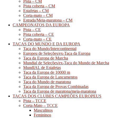
Pista – CM
Pista coberta – CM
Estafetas – CM
Corta-mato – CM
Estrada/Meia-maratona – CM
CAMPEONATOS DA EUROPA
Pista – CE
Pista coberta – CE
Corta-mato – CE
TAÇAS DO MUNDO E DA EUROPA
Taça do Mundo/Intercontinental
Europeu de Seleções/ex-Taça da Europa
Taça da Europa de Marcha
Mundial de Seleções/ex-Taça do Mundo de Marcha
MundIAL de Estafetas
Taça da Europa de 10000 m
Taça da Europa de Lançamentos
Taça do Mundo de maratona
Taça da Europa de Provas Combinadas
Taça da Europa de maratona/meia-maratona
TAÇAS DOS CLUBES CAMPEÕES EUROPEUS
Pista – TCCE
Corta-Mato – TCCE
Masculinos
Femininos