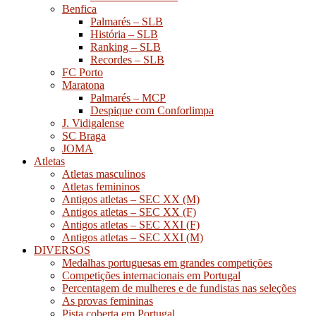
Benfica
Palmarés – SLB
História – SLB
Ranking – SLB
Recordes – SLB
FC Porto
Maratona
Palmarés – MCP
Despique com Conforlimpa
J. Vidigalense
SC Braga
JOMA
Atletas
Atletas masculinos
Atletas femininos
Antigos atletas – SEC XX (M)
Antigos atletas – SEC XX (F)
Antigos atletas – SEC XXI (F)
Antigos atletas – SEC XXI (M)
DIVERSOS
Medalhas portuguesas em grandes competições
Competições internacionais em Portugal
Percentagem de mulheres e de fundistas nas seleções
As provas femininas
Pista coberta em Portugal