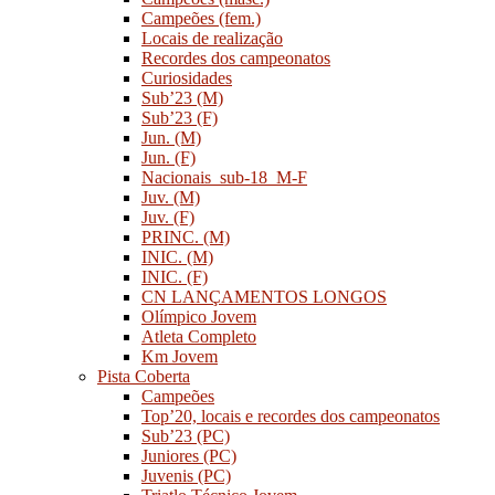
Campeões (fem.)
Locais de realização
Recordes dos campeonatos
Curiosidades
Sub’23 (M)
Sub’23 (F)
Jun. (M)
Jun. (F)
Nacionais_sub-18_M-F
Juv. (M)
Juv. (F)
PRINC. (M)
INIC. (M)
INIC. (F)
CN LANÇAMENTOS LONGOS
Olímpico Jovem
Atleta Completo
Km Jovem
Pista Coberta
Campeões
Top’20, locais e recordes dos campeonatos
Sub’23 (PC)
Juniores (PC)
Juvenis (PC)