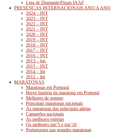
Liga de Diamante/Finais IAAF
PRESENÇAS INTERNACIONAIS ANO A ANO
2024 – INT
2023 – INT
2022 – INT
2021 – INT
2020 – INT
2019 – INT
2018 – INT
2017 – INT
2016 – INT
2013 – Int.
2015 – INT
2014 – Int
2012 – Int
MARATONAS
Maratonas em Portugal
Breve história da maratona em Portugal
Melhores de sempre
Principais maratonas nacionais
As maratonas dos principais atletas
Campeões nacionais
As melhores estreias
Os melhores top’5 e top’10
Portugueses nas grandes maratonas