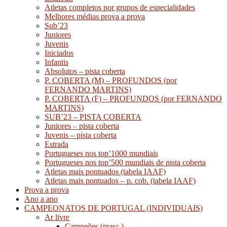
Atletas completos por grupos de especialidades
Melhores médias prova a prova
Sub’23
Juniores
Juvenis
Iniciados
Infantis
Absolutos – pista coberta
P. COBERTA (M) – PROFUNDOS (por
FERNANDO MARTINS)
P. COBERTA (F) – PROFUNDOS (por FERNANDO
MARTINS)
SUB’23 – PISTA COBERTA
Juniores – pista coberta
Juvenis – pista coberta
Estrada
Portugueses nos top’1000 mundiais
Portugueses nos top’500 mundiais de pista coberta
Atletas mais pontuados (tabela IAAF)
Atletas mais pontuados – p. cob. (tabela IAAF)
Prova a prova
Ano a ano
CAMPEONATOS DE PORTUGAL (INDIVIDUAIS)
Ar livre
Campeões (masc.)