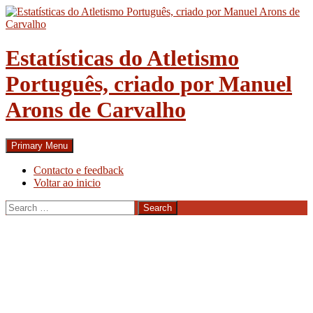
Skip
to
content
Estatísticas do Atletismo
Português, criado por Manuel
Arons de Carvalho
Search
Primary Menu
Contacto e feedback
Voltar ao inicio
Search
for: