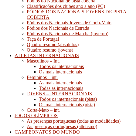
Pódios do Nacional de pista coberta
Classificações dos clubes ano a ano (PC)
PÓDIOS DOS NACIONAIS JOVENS DE PISTA
COBERTA
Pódios dos Nacionais Jovens de Corta-Mato
Pódios dos Nacionais de Estrada
Pódios dos Nacionais de Marcha (inverno)
Taça de Portugal
Quadro resumo (absolutos)
Quadro resumo (jovens)
ATLETAS INTERNACIONAIS
Masculinos – Int.
Todos os internacionais
Os mais internacionais
Femininos – int.
As mais internacionais
Todas as internacionais
JOVENS – INTERNACIONAIS
Todos os internacionais (pista)
Os mais internacionais (pista)
Corta-Mato – int.
JOGOS OLÍMPICOS
As presenças portuguesas (todas as modalidades)
As presenças portuguesas (atletismo)
CAMPEONATOS DO MUNDO