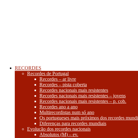
RECORDES
Recordes de Portugal
Recordes – ar livre
Recordes – pista coberta
Recordes nacionais mais resistentes
Recordes nacionais mais resistentes – jovens
Recordes nacionais mais resistentes – p. cob.
Recordes ano a ano
Multirecordistas num só ano
Os portugueses mais próximos dos recordes mundi
Diferenças para recordes mundiais
Evolução dos recordes nacionais
Absolutos (M) – ev.