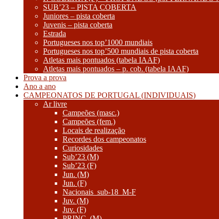
SUB’23 – PISTA COBERTA
Juniores – pista coberta
Juvenis – pista coberta
Estrada
Portugueses nos top’1000 mundiais
Portugueses nos top’500 mundiais de pista coberta
Atletas mais pontuados (tabela IAAF)
Atletas mais pontuados – p. cob. (tabela IAAF)
Prova a prova
Ano a ano
CAMPEONATOS DE PORTUGAL (INDIVIDUAIS)
Ar livre
Campeões (masc.)
Campeões (fem.)
Locais de realização
Recordes dos campeonatos
Curiosidades
Sub’23 (M)
Sub’23 (F)
Jun. (M)
Jun. (F)
Nacionais_sub-18_M-F
Juv. (M)
Juv. (F)
PRINC. (M)