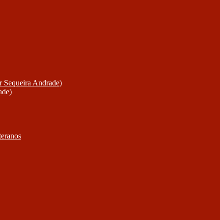
or Sequeira Andrade)
ade)
teranos