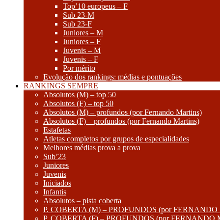
Top’10 europeus – F
Sub 23-M
Sub 23-F
Juniores – M
Juniores – F
Juvenis – M
Juvenis – F
Por mérito
Evolução dos rankings: médias e pontuações
RANKINGS SEMPRE
Absolutos (M) – top 50
Absolutos (F) – top 50
Absolutos (M) – profundos (por Fernando Martins)
Absolutos (F) – profundos (por Fernando Martins)
Estafetas
Atletas completos por grupos de especialidades
Melhores médias prova a prova
Sub’23
Juniores
Juvenis
Iniciados
Infantis
Absolutos – pista coberta
P. COBERTA (M) – PROFUNDOS (por FERNANDO
P. COBERTA (F) – PROFUNDOS (por FERNANDO