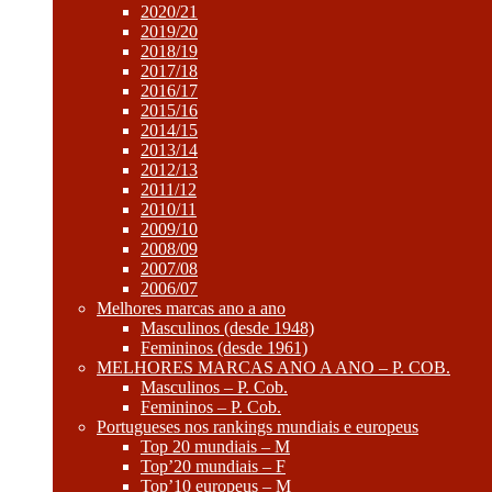
2020/21
2019/20
2018/19
2017/18
2016/17
2015/16
2014/15
2013/14
2012/13
2011/12
2010/11
2009/10
2008/09
2007/08
2006/07
Melhores marcas ano a ano
Masculinos (desde 1948)
Femininos (desde 1961)
MELHORES MARCAS ANO A ANO – P. COB.
Masculinos – P. Cob.
Femininos – P. Cob.
Portugueses nos rankings mundiais e europeus
Top 20 mundiais – M
Top’20 mundiais – F
Top’10 europeus – M