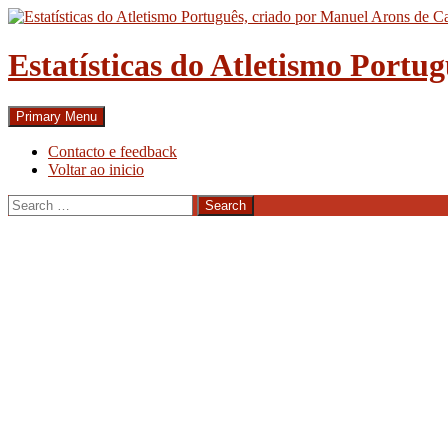
Skip
to
content
Estatísticas do Atletismo Portu
Search
Primary Menu
Contacto e feedback
Voltar ao inicio
Search
for: