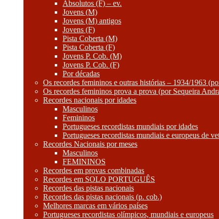
Absolutos (F) – ev.
Jovens (M)
Jovens (M) antigos
Jovens (F)
Pista Coberta (M)
Pista Coberta (F)
Jovens P. Cob. (M)
Jovens P. Cob. (F)
Por décadas
Os recordes femininos e outras histórias – 1934/1963 (p
Os recordes femininos prova a prova (por Sequeira Andr
Recordes nacionais por idades
Masculinos
Femininos
Portugueses recordistas mundiais por idades
Portugueses recordistas mundiais e europeus de ve
Recordes Nacionais por meses
Masculinos
FEMININOS
Recordes em provas combinadas
Recordes em SOLO PORTUGUÊS
Recordes das pistas nacionais
Recordes das pistas nacionais (p. cob.)
Melhores marcas em vários países
Portugueses recordistas olímpicos, mundiais e europeus