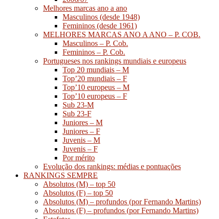
Melhores marcas ano a ano
Masculinos (desde 1948)
Femininos (desde 1961)
MELHORES MARCAS ANO A ANO – P. COB.
Masculinos – P. Cob.
Femininos – P. Cob.
Portugueses nos rankings mundiais e europeus
Top 20 mundiais – M
Top’20 mundiais – F
Top’10 europeus – M
Top’10 europeus – F
Sub 23-M
Sub 23-F
Juniores – M
Juniores – F
Juvenis – M
Juvenis – F
Por mérito
Evolução dos rankings: médias e pontuações
RANKINGS SEMPRE
Absolutos (M) – top 50
Absolutos (F) – top 50
Absolutos (M) – profundos (por Fernando Martins)
Absolutos (F) – profundos (por Fernando Martins)