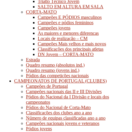
Triatlo Técnico Jovem
SALTO EM ALTURA EM SALA
CORTA-MATO
Campeões E PÓDIOS masculinos
Campeões e pódios femininos
Campeões jovens
As maiores e menores diferenças
Locais de realização – CM
Campeões Mais velhos e mais novos
Classificações dos principais atletas
DN Jovem – CORTA-MATO
Estrada
Quadro resumo (absolutos ind.)
Quadro resumo (jovens ind.)
Pódios das competições nacionais
CAMPEONATOS DE PORTUGAL (CLUBES)
Campeões de Portugal
Campeões nacionais das II e III Divisões
Pódios do Nacional da I Divisão e locais dos
campeonatos
Pódios do Nacional de Corta-Mato
Classificações dos clubes ano a ano
Número de equipas classificadas ano a ano
Campeões nacionais jovens e veteranos
Pódios jovens