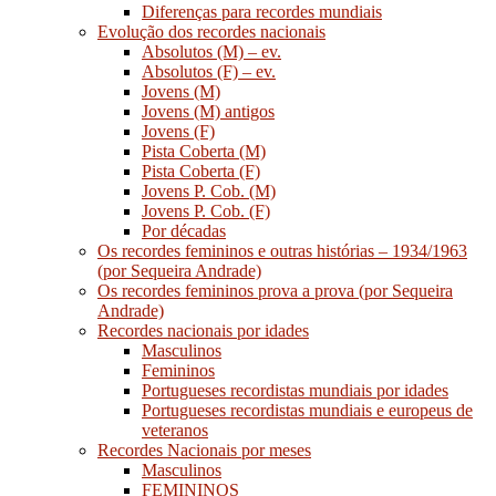
Diferenças para recordes mundiais
Evolução dos recordes nacionais
Absolutos (M) – ev.
Absolutos (F) – ev.
Jovens (M)
Jovens (M) antigos
Jovens (F)
Pista Coberta (M)
Pista Coberta (F)
Jovens P. Cob. (M)
Jovens P. Cob. (F)
Por décadas
Os recordes femininos e outras histórias – 1934/1963
(por Sequeira Andrade)
Os recordes femininos prova a prova (por Sequeira
Andrade)
Recordes nacionais por idades
Masculinos
Femininos
Portugueses recordistas mundiais por idades
Portugueses recordistas mundiais e europeus de
veteranos
Recordes Nacionais por meses
Masculinos
FEMININOS