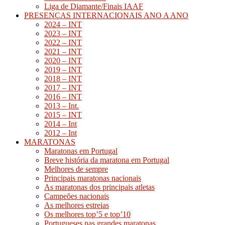
Liga de Diamante/Finais IAAF
PRESENÇAS INTERNACIONAIS ANO A ANO
2024 – INT
2023 – INT
2022 – INT
2021 – INT
2020 – INT
2019 – INT
2018 – INT
2017 – INT
2016 – INT
2013 – Int.
2015 – INT
2014 – Int
2012 – Int
MARATONAS
Maratonas em Portugal
Breve história da maratona em Portugal
Melhores de sempre
Principais maratonas nacionais
As maratonas dos principais atletas
Campeões nacionais
As melhores estreias
Os melhores top’5 e top’10
Portugueses nas grandes maratonas