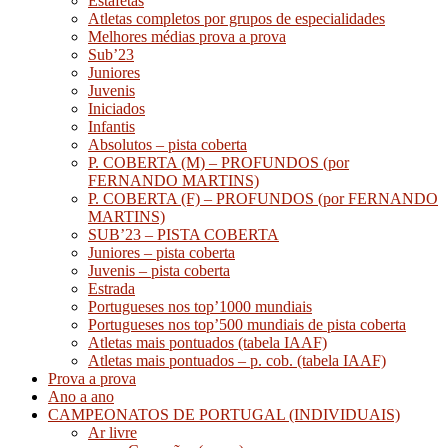
Estafetas
Atletas completos por grupos de especialidades
Melhores médias prova a prova
Sub’23
Juniores
Juvenis
Iniciados
Infantis
Absolutos – pista coberta
P. COBERTA (M) – PROFUNDOS (por
FERNANDO MARTINS)
P. COBERTA (F) – PROFUNDOS (por FERNANDO
MARTINS)
SUB’23 – PISTA COBERTA
Juniores – pista coberta
Juvenis – pista coberta
Estrada
Portugueses nos top’1000 mundiais
Portugueses nos top’500 mundiais de pista coberta
Atletas mais pontuados (tabela IAAF)
Atletas mais pontuados – p. cob. (tabela IAAF)
Prova a prova
Ano a ano
CAMPEONATOS DE PORTUGAL (INDIVIDUAIS)
Ar livre