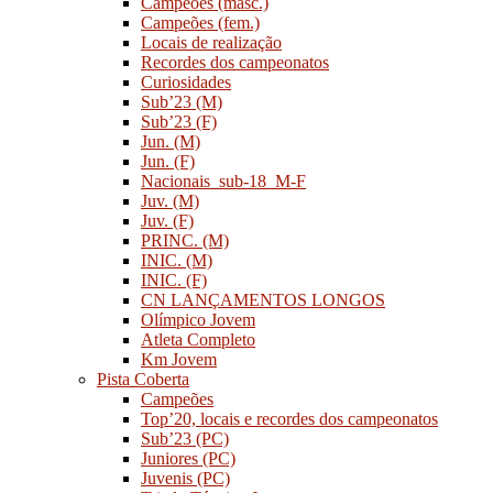
Campeões (masc.)
Campeões (fem.)
Locais de realização
Recordes dos campeonatos
Curiosidades
Sub’23 (M)
Sub’23 (F)
Jun. (M)
Jun. (F)
Nacionais_sub-18_M-F
Juv. (M)
Juv. (F)
PRINC. (M)
INIC. (M)
INIC. (F)
CN LANÇAMENTOS LONGOS
Olímpico Jovem
Atleta Completo
Km Jovem
Pista Coberta
Campeões
Top’20, locais e recordes dos campeonatos
Sub’23 (PC)
Juniores (PC)
Juvenis (PC)