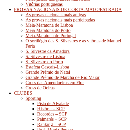
Vitórias portuguesas
PROVAS NACIONAIS DE CORTA-MATO/ESTRADA
As provas nacionais mais antigas
As provas nacionais mais participadas
Meia-Maratona de Lisboa
Meia-Maratona do Porto
Meia-Maratona de Portugal
O sortilégio das S. Silvestres e as vitórias de Manuel
Faria
S. Silvestre da Amadora
S. Silvestre de Lisboa
S. Silvestre do Porto
Estafeta Cascais-Lisboa
Grande Prémio de Natal
Grande Prémio de Marcha de Rio Maior
Cross das Amendoeiras em Flor
Cross de Oeiras
CLUBES
Sporting
Pista de Alvalade
História – SCP
Recordes – SCP
Palmarés – SCP
Ranking – SCP
Prof. Moniz Pereira