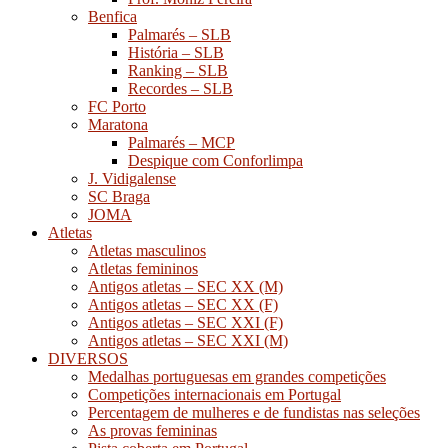
Benfica
Palmarés – SLB
História – SLB
Ranking – SLB
Recordes – SLB
FC Porto
Maratona
Palmarés – MCP
Despique com Conforlimpa
J. Vidigalense
SC Braga
JOMA
Atletas
Atletas masculinos
Atletas femininos
Antigos atletas – SEC XX (M)
Antigos atletas – SEC XX (F)
Antigos atletas – SEC XXI (F)
Antigos atletas – SEC XXI (M)
DIVERSOS
Medalhas portuguesas em grandes competições
Competições internacionais em Portugal
Percentagem de mulheres e de fundistas nas seleções
As provas femininas