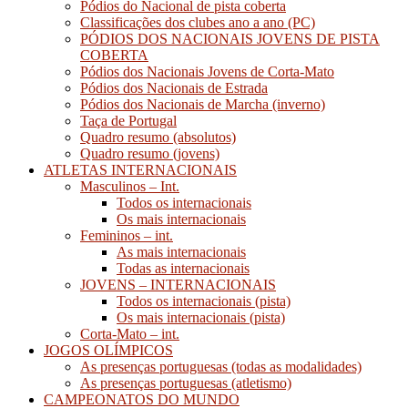
Pódios do Nacional de pista coberta
Classificações dos clubes ano a ano (PC)
PÓDIOS DOS NACIONAIS JOVENS DE PISTA
COBERTA
Pódios dos Nacionais Jovens de Corta-Mato
Pódios dos Nacionais de Estrada
Pódios dos Nacionais de Marcha (inverno)
Taça de Portugal
Quadro resumo (absolutos)
Quadro resumo (jovens)
ATLETAS INTERNACIONAIS
Masculinos – Int.
Todos os internacionais
Os mais internacionais
Femininos – int.
As mais internacionais
Todas as internacionais
JOVENS – INTERNACIONAIS
Todos os internacionais (pista)
Os mais internacionais (pista)
Corta-Mato – int.
JOGOS OLÍMPICOS
As presenças portuguesas (todas as modalidades)
As presenças portuguesas (atletismo)
CAMPEONATOS DO MUNDO