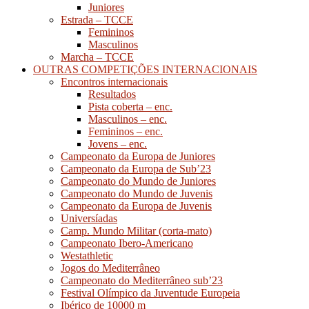
Juniores
Estrada – TCCE
Femininos
Masculinos
Marcha – TCCE
OUTRAS COMPETIÇÕES INTERNACIONAIS
Encontros internacionais
Resultados
Pista coberta – enc.
Masculinos – enc.
Femininos – enc.
Jovens – enc.
Campeonato da Europa de Juniores
Campeonato da Europa de Sub’23
Campeonato do Mundo de Juniores
Campeonato do Mundo de Juvenis
Campeonato da Europa de Juvenis
Universíadas
Camp. Mundo Militar (corta-mato)
Campeonato Ibero-Americano
Westathletic
Jogos do Mediterrâneo
Campeonato do Mediterrâneo sub’23
Festival Olímpico da Juventude Europeia
Ibérico de 10000 m