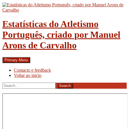
Skip
to
content
Estatísticas do Atletismo
Português, criado por Manuel
Arons de Carvalho
Search
Primary Menu
Contacto e feedback
Voltar ao inicio
Search
for: