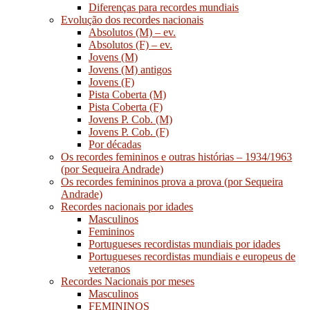
Diferenças para recordes mundiais
Evolução dos recordes nacionais
Absolutos (M) – ev.
Absolutos (F) – ev.
Jovens (M)
Jovens (M) antigos
Jovens (F)
Pista Coberta (M)
Pista Coberta (F)
Jovens P. Cob. (M)
Jovens P. Cob. (F)
Por décadas
Os recordes femininos e outras histórias – 1934/1963
(por Sequeira Andrade)
Os recordes femininos prova a prova (por Sequeira
Andrade)
Recordes nacionais por idades
Masculinos
Femininos
Portugueses recordistas mundiais por idades
Portugueses recordistas mundiais e europeus de
veteranos
Recordes Nacionais por meses
Masculinos
FEMININOS