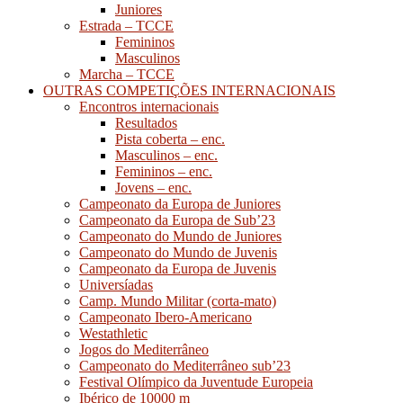
Juniores
Estrada – TCCE
Femininos
Masculinos
Marcha – TCCE
OUTRAS COMPETIÇÕES INTERNACIONAIS
Encontros internacionais
Resultados
Pista coberta – enc.
Masculinos – enc.
Femininos – enc.
Jovens – enc.
Campeonato da Europa de Juniores
Campeonato da Europa de Sub’23
Campeonato do Mundo de Juniores
Campeonato do Mundo de Juvenis
Campeonato da Europa de Juvenis
Universíadas
Camp. Mundo Militar (corta-mato)
Campeonato Ibero-Americano
Westathletic
Jogos do Mediterrâneo
Campeonato do Mediterrâneo sub’23
Festival Olímpico da Juventude Europeia
Ibérico de 10000 m