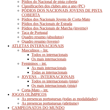
Pódios do Nacional de pista coberta
Classificações dos clubes ano a ano (PC)
PÓDIOS DOS NACIONAIS JOVENS DE PISTA
COBERTA
Pódios dos Nacionais Jovens de Corta-Mato
Pódios dos Nacionais de Estrada
Pódios dos Nacionais de Marcha (inverno)
Taça de Portugal
Quadro resumo (absolutos)
Quadro resumo (jovens)
ATLETAS INTERNACIONAIS
Masculinos – Int.
Todos os internacionais
Os mais internacionais
Femininos – int.
As mais internacionais
Todas as internacionais
JOVENS – INTERNACIONAIS
Todos os internacionais (pista)
Os mais internacionais (pista)
Corta-Mato – int.
JOGOS OLÍMPICOS
As presenças portuguesas (todas as modalidades)
As presenças portuguesas (atletismo)
CAMPEONATOS DO MUNDO