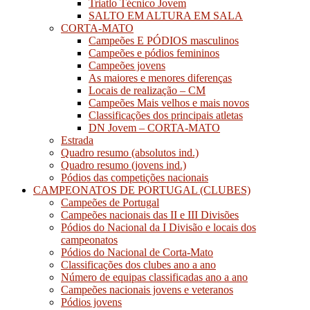
Triatlo Técnico Jovem
SALTO EM ALTURA EM SALA
CORTA-MATO
Campeões E PÓDIOS masculinos
Campeões e pódios femininos
Campeões jovens
As maiores e menores diferenças
Locais de realização – CM
Campeões Mais velhos e mais novos
Classificações dos principais atletas
DN Jovem – CORTA-MATO
Estrada
Quadro resumo (absolutos ind.)
Quadro resumo (jovens ind.)
Pódios das competições nacionais
CAMPEONATOS DE PORTUGAL (CLUBES)
Campeões de Portugal
Campeões nacionais das II e III Divisões
Pódios do Nacional da I Divisão e locais dos
campeonatos
Pódios do Nacional de Corta-Mato
Classificações dos clubes ano a ano
Número de equipas classificadas ano a ano
Campeões nacionais jovens e veteranos
Pódios jovens