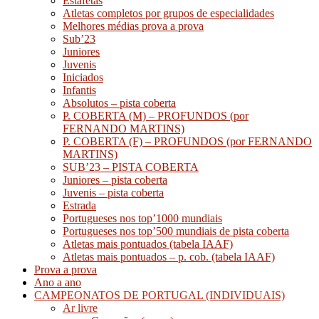
Estafetas
Atletas completos por grupos de especialidades
Melhores médias prova a prova
Sub’23
Juniores
Juvenis
Iniciados
Infantis
Absolutos – pista coberta
P. COBERTA (M) – PROFUNDOS (por
FERNANDO MARTINS)
P. COBERTA (F) – PROFUNDOS (por FERNANDO
MARTINS)
SUB’23 – PISTA COBERTA
Juniores – pista coberta
Juvenis – pista coberta
Estrada
Portugueses nos top’1000 mundiais
Portugueses nos top’500 mundiais de pista coberta
Atletas mais pontuados (tabela IAAF)
Atletas mais pontuados – p. cob. (tabela IAAF)
Prova a prova
Ano a ano
CAMPEONATOS DE PORTUGAL (INDIVIDUAIS)
Ar livre