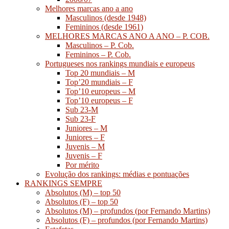
Melhores marcas ano a ano
Masculinos (desde 1948)
Femininos (desde 1961)
MELHORES MARCAS ANO A ANO – P. COB.
Masculinos – P. Cob.
Femininos – P. Cob.
Portugueses nos rankings mundiais e europeus
Top 20 mundiais – M
Top’20 mundiais – F
Top’10 europeus – M
Top’10 europeus – F
Sub 23-M
Sub 23-F
Juniores – M
Juniores – F
Juvenis – M
Juvenis – F
Por mérito
Evolução dos rankings: médias e pontuações
RANKINGS SEMPRE
Absolutos (M) – top 50
Absolutos (F) – top 50
Absolutos (M) – profundos (por Fernando Martins)
Absolutos (F) – profundos (por Fernando Martins)