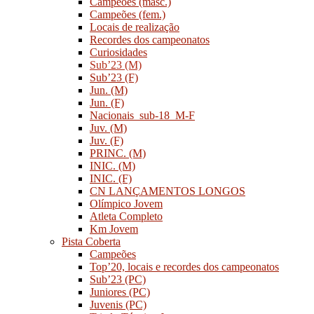
Campeões (masc.)
Campeões (fem.)
Locais de realização
Recordes dos campeonatos
Curiosidades
Sub’23 (M)
Sub’23 (F)
Jun. (M)
Jun. (F)
Nacionais_sub-18_M-F
Juv. (M)
Juv. (F)
PRINC. (M)
INIC. (M)
INIC. (F)
CN LANÇAMENTOS LONGOS
Olímpico Jovem
Atleta Completo
Km Jovem
Pista Coberta
Campeões
Top’20, locais e recordes dos campeonatos
Sub’23 (PC)
Juniores (PC)
Juvenis (PC)