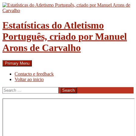
Skip
to
content
Estatísticas do Atletismo
Português, criado por Manuel
Arons de Carvalho
Search
Primary Menu
Contacto e feedback
Voltar ao inicio
Search
for: