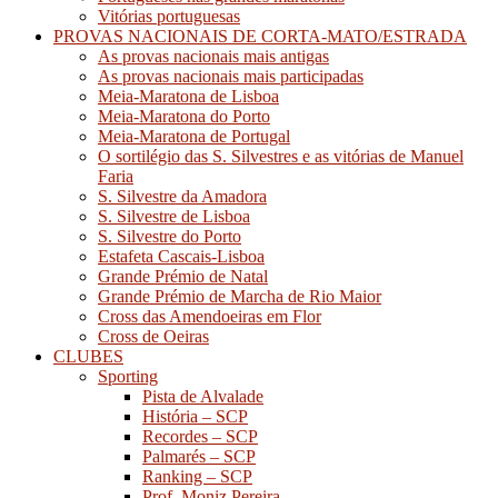
Vitórias portuguesas
PROVAS NACIONAIS DE CORTA-MATO/ESTRADA
As provas nacionais mais antigas
As provas nacionais mais participadas
Meia-Maratona de Lisboa
Meia-Maratona do Porto
Meia-Maratona de Portugal
O sortilégio das S. Silvestres e as vitórias de Manuel
Faria
S. Silvestre da Amadora
S. Silvestre de Lisboa
S. Silvestre do Porto
Estafeta Cascais-Lisboa
Grande Prémio de Natal
Grande Prémio de Marcha de Rio Maior
Cross das Amendoeiras em Flor
Cross de Oeiras
CLUBES
Sporting
Pista de Alvalade
História – SCP
Recordes – SCP
Palmarés – SCP
Ranking – SCP
Prof. Moniz Pereira