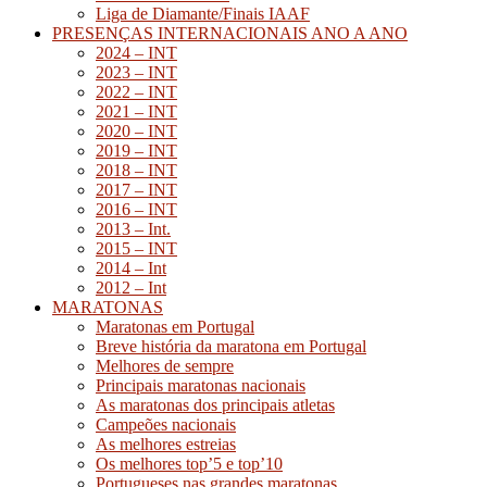
Liga de Diamante/Finais IAAF
PRESENÇAS INTERNACIONAIS ANO A ANO
2024 – INT
2023 – INT
2022 – INT
2021 – INT
2020 – INT
2019 – INT
2018 – INT
2017 – INT
2016 – INT
2013 – Int.
2015 – INT
2014 – Int
2012 – Int
MARATONAS
Maratonas em Portugal
Breve história da maratona em Portugal
Melhores de sempre
Principais maratonas nacionais
As maratonas dos principais atletas
Campeões nacionais
As melhores estreias
Os melhores top’5 e top’10
Portugueses nas grandes maratonas