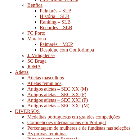
Benfica
Palmarés – SLB
História – SLB
Ranking – SLB
Recordes – SLB
FC Porto
Maratona
Palmarés – MCP
Despique com Conforlimpa
J. Vidigalense
SC Braga
JOMA
Atletas
Atletas masculinos
Atletas femininos
Antigos atletas – SEC XX (M)
Antigos atletas – SEC XX (F)
Antigos atletas – SEC XXI (F)
Antigos atletas – SEC XXI (M)
DIVERSOS
Medalhas portuguesas em grandes competições
Competições internacionais em Portugal
Percentagem de mulheres e de fundistas nas seleções
As provas femininas