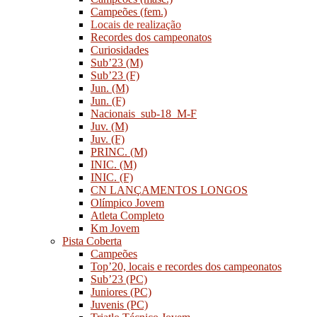
Campeões (fem.)
Locais de realização
Recordes dos campeonatos
Curiosidades
Sub’23 (M)
Sub’23 (F)
Jun. (M)
Jun. (F)
Nacionais_sub-18_M-F
Juv. (M)
Juv. (F)
PRINC. (M)
INIC. (M)
INIC. (F)
CN LANÇAMENTOS LONGOS
Olímpico Jovem
Atleta Completo
Km Jovem
Pista Coberta
Campeões
Top’20, locais e recordes dos campeonatos
Sub’23 (PC)
Juniores (PC)
Juvenis (PC)