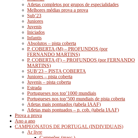
Atletas completos por grupos de especialidades
Melhores médias prova a prova
Sub’23
Juniores
Juvenis
Iniciados
Infantis
Absolutos – pista coberta
P. COBERTA (M) – PROFUNDOS (por
FERNANDO MARTINS)
P. COBERTA (F) – PROFUNDOS (por FERNANDO
MARTINS)
SUB’23 – PISTA COBERTA
Juniores – pista coberta
Juvenis – pista coberta
Estrada
Portugueses nos top’1000 mundiais
Portugueses nos top’500 mundiais de pista coberta
Atletas mais pontuados (tabela IAAF)
Atletas mais pontuados – p. cob. (tabela IAAF)
Prova a prova
Ano a ano
CAMPEONATOS DE PORTUGAL (INDIVIDUAIS)
Ar livre
Campeões (masc.)