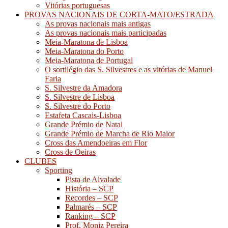
Vitórias portuguesas
PROVAS NACIONAIS DE CORTA-MATO/ESTRADA
As provas nacionais mais antigas
As provas nacionais mais participadas
Meia-Maratona de Lisboa
Meia-Maratona do Porto
Meia-Maratona de Portugal
O sortilégio das S. Silvestres e as vitórias de Manuel
Faria
S. Silvestre da Amadora
S. Silvestre de Lisboa
S. Silvestre do Porto
Estafeta Cascais-Lisboa
Grande Prémio de Natal
Grande Prémio de Marcha de Rio Maior
Cross das Amendoeiras em Flor
Cross de Oeiras
CLUBES
Sporting
Pista de Alvalade
História – SCP
Recordes – SCP
Palmarés – SCP
Ranking – SCP
Prof. Moniz Pereira