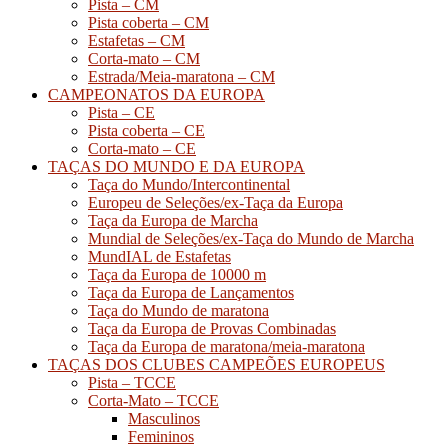
Pista – CM
Pista coberta – CM
Estafetas – CM
Corta-mato – CM
Estrada/Meia-maratona – CM
CAMPEONATOS DA EUROPA
Pista – CE
Pista coberta – CE
Corta-mato – CE
TAÇAS DO MUNDO E DA EUROPA
Taça do Mundo/Intercontinental
Europeu de Seleções/ex-Taça da Europa
Taça da Europa de Marcha
Mundial de Seleções/ex-Taça do Mundo de Marcha
MundIAL de Estafetas
Taça da Europa de 10000 m
Taça da Europa de Lançamentos
Taça do Mundo de maratona
Taça da Europa de Provas Combinadas
Taça da Europa de maratona/meia-maratona
TAÇAS DOS CLUBES CAMPEÕES EUROPEUS
Pista – TCCE
Corta-Mato – TCCE
Masculinos
Femininos