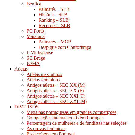
Benfica
Palmarés – SLB
História – SLB
Ranking – SLB
Recordes – SLB
FC Porto
Maratona
Palmarés – MCP
Despique com Conforlimpa
J. Vidigalense
SC Braga
JOMA
Atletas
Atletas masculinos
Atletas femininos
Antigos atletas – SEC XX (M)
Antigos atletas – SEC XX (F)
Antigos atletas – SEC XXI (F)
Antigos atletas – SEC XXI (M)
DIVERSOS
Medalhas portuguesas em grandes competições
Competições internacionais em Portugal
Percentagem de mulheres e de fundistas nas seleções
As provas femininas
Pista coberta em Portugal