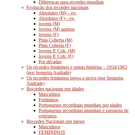
Diferenças para recordes mundiais
Evolução dos recordes nacionais
Absolutos (M) – ev.
Absolutos (F) – ev.
Jovens (M)
Jovens (M) antigos
Jovens (F)
Pista Coberta (M)
Pista Coberta (F)
Jovens P. Cob. (M)
Jovens P. Cob. (F)
Por décadas
Os recordes femininos e outras histórias – 1934/1963
(por Sequeira Andrade)
Os recordes femininos prova a prova (por Sequeira
Andrade)
Recordes nacionais por idades
Masculinos
Femininos
Portugueses recordistas mundiais por idades
Portugueses recordistas mundiais e europeus de
veteranos
Recordes Nacionais por meses
Masculinos
FEMININOS