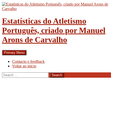
Skip
to
content
Estatísticas do Atletismo
Português, criado por Manuel
Arons de Carvalho
Search
Primary Menu
Contacto e feedback
Voltar ao inicio
Search
for: