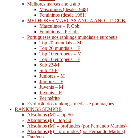
Melhores marcas ano a ano
Masculinos (desde 1948)
Femininos (desde 1961)
MELHORES MARCAS ANO A ANO – P. COB.
Masculinos – P. Cob.
Femininos – P. Cob.
Portugueses nos rankings mundiais e europeus
Top 20 mundiais – M
Top’20 mundiais – F
Top’10 europeus – M
Top’10 europeus – F
Sub 23-M
Sub 23-F
Juniores – M
Juniores – F
Juvenis – M
Juvenis – F
Por mérito
Evolução dos rankings: médias e pontuações
RANKINGS SEMPRE
Absolutos (M) – top 50
Absolutos (F) – top 50
Absolutos (M) – profundos (por Fernando Martins)
Absolutos (F) – profundos (por Fernando Martins)
Estafetas