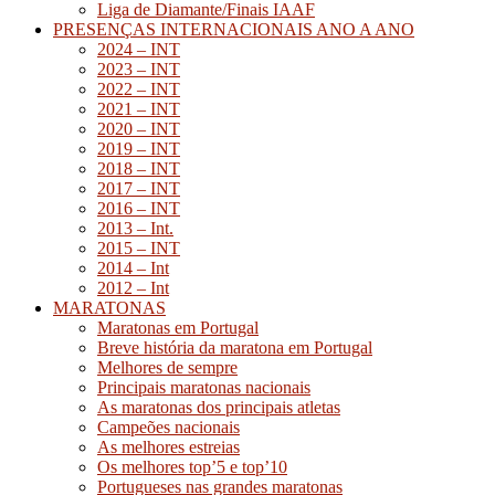
Liga de Diamante/Finais IAAF
PRESENÇAS INTERNACIONAIS ANO A ANO
2024 – INT
2023 – INT
2022 – INT
2021 – INT
2020 – INT
2019 – INT
2018 – INT
2017 – INT
2016 – INT
2013 – Int.
2015 – INT
2014 – Int
2012 – Int
MARATONAS
Maratonas em Portugal
Breve história da maratona em Portugal
Melhores de sempre
Principais maratonas nacionais
As maratonas dos principais atletas
Campeões nacionais
As melhores estreias
Os melhores top’5 e top’10
Portugueses nas grandes maratonas