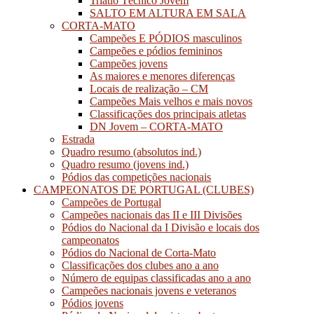
Triatlo Técnico Jovem
SALTO EM ALTURA EM SALA
CORTA-MATO
Campeões E PÓDIOS masculinos
Campeões e pódios femininos
Campeões jovens
As maiores e menores diferenças
Locais de realização – CM
Campeões Mais velhos e mais novos
Classificações dos principais atletas
DN Jovem – CORTA-MATO
Estrada
Quadro resumo (absolutos ind.)
Quadro resumo (jovens ind.)
Pódios das competições nacionais
CAMPEONATOS DE PORTUGAL (CLUBES)
Campeões de Portugal
Campeões nacionais das II e III Divisões
Pódios do Nacional da I Divisão e locais dos
campeonatos
Pódios do Nacional de Corta-Mato
Classificações dos clubes ano a ano
Número de equipas classificadas ano a ano
Campeões nacionais jovens e veteranos
Pódios jovens