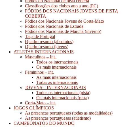
Pódios do Nacional de pista coberta
Classificações dos clubes ano a ano (PC)
PÓDIOS DOS NACIONAIS JOVENS DE PISTA
COBERTA
Pódios dos Nacionais Jovens de Corta-Mato
Pódios dos Nacionais de Estrada
Pódios dos Nacionais de Marcha (inverno)
Taça de Portugal
Quadro resumo (absolutos)
Quadro resumo (jovens)
ATLETAS INTERNACIONAIS
Masculinos – Int.
Todos os internacionais
Os mais internacionais
Femininos – int.
As mais internacionais
Todas as internacionais
JOVENS – INTERNACIONAIS
Todos os internacionais (pista)
Os mais internacionais (pista)
Corta-Mato – int.
JOGOS OLÍMPICOS
As presenças portuguesas (todas as modalidades)
As presenças portuguesas (atletismo)
CAMPEONATOS DO MUNDO