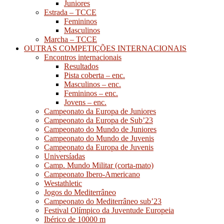
Juniores
Estrada – TCCE
Femininos
Masculinos
Marcha – TCCE
OUTRAS COMPETIÇÕES INTERNACIONAIS
Encontros internacionais
Resultados
Pista coberta – enc.
Masculinos – enc.
Femininos – enc.
Jovens – enc.
Campeonato da Europa de Juniores
Campeonato da Europa de Sub’23
Campeonato do Mundo de Juniores
Campeonato do Mundo de Juvenis
Campeonato da Europa de Juvenis
Universíadas
Camp. Mundo Militar (corta-mato)
Campeonato Ibero-Americano
Westathletic
Jogos do Mediterrâneo
Campeonato do Mediterrâneo sub’23
Festival Olímpico da Juventude Europeia
Ibérico de 10000 m