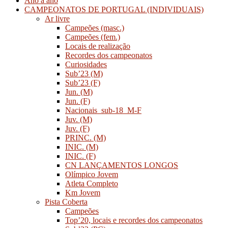
Ano a ano
CAMPEONATOS DE PORTUGAL (INDIVIDUAIS)
Ar livre
Campeões (masc.)
Campeões (fem.)
Locais de realização
Recordes dos campeonatos
Curiosidades
Sub’23 (M)
Sub’23 (F)
Jun. (M)
Jun. (F)
Nacionais_sub-18_M-F
Juv. (M)
Juv. (F)
PRINC. (M)
INIC. (M)
INIC. (F)
CN LANÇAMENTOS LONGOS
Olímpico Jovem
Atleta Completo
Km Jovem
Pista Coberta
Campeões
Top’20, locais e recordes dos campeonatos