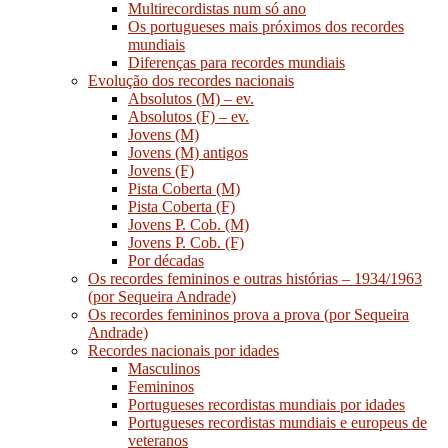
Multirecordistas num só ano
Os portugueses mais próximos dos recordes
mundiais
Diferenças para recordes mundiais
Evolução dos recordes nacionais
Absolutos (M) – ev.
Absolutos (F) – ev.
Jovens (M)
Jovens (M) antigos
Jovens (F)
Pista Coberta (M)
Pista Coberta (F)
Jovens P. Cob. (M)
Jovens P. Cob. (F)
Por décadas
Os recordes femininos e outras histórias – 1934/1963
(por Sequeira Andrade)
Os recordes femininos prova a prova (por Sequeira
Andrade)
Recordes nacionais por idades
Masculinos
Femininos
Portugueses recordistas mundiais por idades
Portugueses recordistas mundiais e europeus de
veteranos