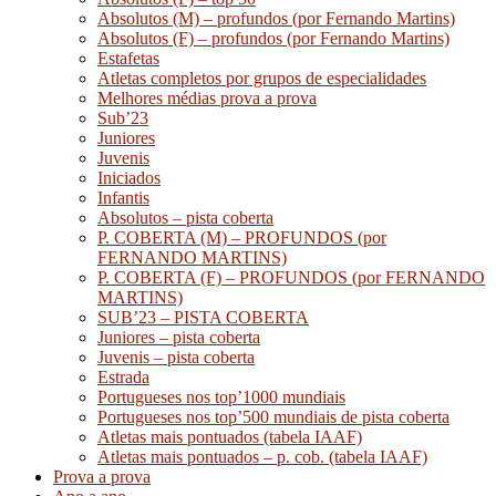
Absolutos (M) – profundos (por Fernando Martins)
Absolutos (F) – profundos (por Fernando Martins)
Estafetas
Atletas completos por grupos de especialidades
Melhores médias prova a prova
Sub’23
Juniores
Juvenis
Iniciados
Infantis
Absolutos – pista coberta
P. COBERTA (M) – PROFUNDOS (por
FERNANDO MARTINS)
P. COBERTA (F) – PROFUNDOS (por FERNANDO
MARTINS)
SUB’23 – PISTA COBERTA
Juniores – pista coberta
Juvenis – pista coberta
Estrada
Portugueses nos top’1000 mundiais
Portugueses nos top’500 mundiais de pista coberta
Atletas mais pontuados (tabela IAAF)
Atletas mais pontuados – p. cob. (tabela IAAF)
Prova a prova