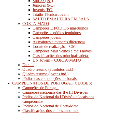
Sub’23 (PC)
Juniores (PC)
Juvenis (PC)
Triatlo Técnico Jovem
SALTO EM ALTURA EM SALA
CORTA-MATO
Campeões E PÓDIOS masculinos
Campeões e pódios femininos
Campeões jovens
As maiores e menores diferenças
Locais de realização – CM
Campeões Mais velhos e mais novos
Classificações dos principais atletas
DN Jovem – CORTA-MATO
Estrada
Quadro resumo (absolutos ind.)
Quadro resumo (jovens ind.)
Pódios das competições nacionais
CAMPEONATOS DE PORTUGAL (CLUBES)
Campeões de Portugal
Campeões nacionais das II e III Divisões
Pódios do Nacional da I Divisão e locais dos
campeonatos
Pódios do Nacional de Corta-Mato
Classificações dos clubes ano a ano