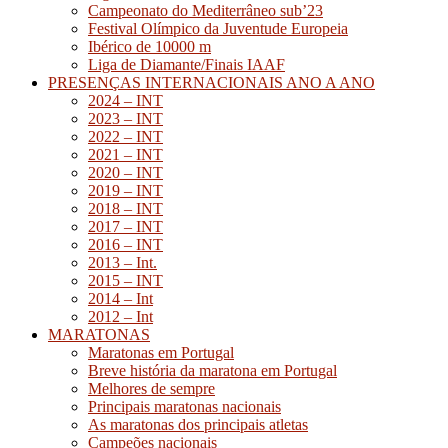
Campeonato do Mediterrâneo sub’23
Festival Olímpico da Juventude Europeia
Ibérico de 10000 m
Liga de Diamante/Finais IAAF
PRESENÇAS INTERNACIONAIS ANO A ANO
2024 – INT
2023 – INT
2022 – INT
2021 – INT
2020 – INT
2019 – INT
2018 – INT
2017 – INT
2016 – INT
2013 – Int.
2015 – INT
2014 – Int
2012 – Int
MARATONAS
Maratonas em Portugal
Breve história da maratona em Portugal
Melhores de sempre
Principais maratonas nacionais
As maratonas dos principais atletas
Campeões nacionais