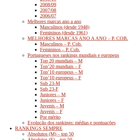
2008/09
2007/08
2006/07
Melhores marcas ano a ano
Masculinos (desde 1948)
Femininos (desde 1961)
MELHORES MARCAS ANO A ANO – P. COB.
Masculinos – P. Cob.
Femininos – P. Cob.
Portugueses nos rankings mundiais e europeus
Top 20 mundiais – M
Top’20 mundiais – F
Top’10 europeus – M
Top’10 europeus – F
Sub 23-M
Sub 23-F
Juniores – M
Juniores – F
Juvenis – M
Juvenis – F
Por mérito
Evolução dos rankings: médias e pontuações
RANKINGS SEMPRE
Absolutos (M) – top 50
Absolutos (F) – top 50