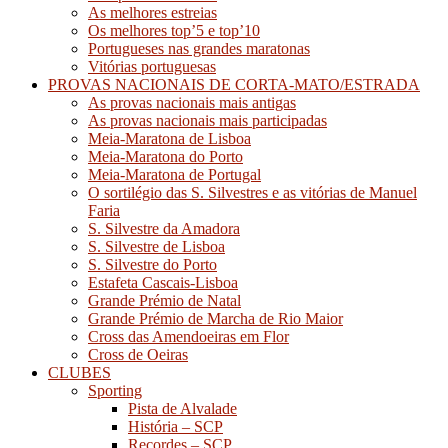
As melhores estreias
Os melhores top’5 e top’10
Portugueses nas grandes maratonas
Vitórias portuguesas
PROVAS NACIONAIS DE CORTA-MATO/ESTRADA
As provas nacionais mais antigas
As provas nacionais mais participadas
Meia-Maratona de Lisboa
Meia-Maratona do Porto
Meia-Maratona de Portugal
O sortilégio das S. Silvestres e as vitórias de Manuel
Faria
S. Silvestre da Amadora
S. Silvestre de Lisboa
S. Silvestre do Porto
Estafeta Cascais-Lisboa
Grande Prémio de Natal
Grande Prémio de Marcha de Rio Maior
Cross das Amendoeiras em Flor
Cross de Oeiras
CLUBES
Sporting
Pista de Alvalade
História – SCP
Recordes – SCP