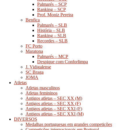
Palmarés – SCP
Ranking – SCP
Prof. Moniz Pereira
Benfica
Palmarés – SLB
História – SLB
Ranking – SLB
Recordes – SLB
FC Porto
Maratona
Palmarés – MCP
Despique com Conforlimpa
J. Vidigalense
SC Braga
JOMA
Atletas
Atletas masculinos
Atletas femininos
Antigos atletas – SEC XX (M)
Antigos atletas – SEC XX (F)
Antigos atletas – SEC XXI (F)
Antigos atletas – SEC XXI (M)
DIVERSOS
Medalhas portuguesas em grandes competições
Competições internacionais em Portugal