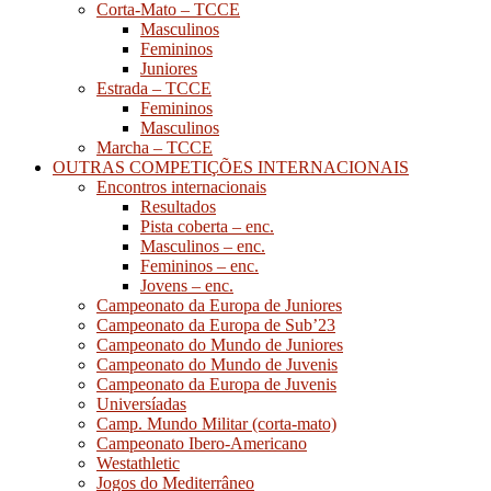
Corta-Mato – TCCE
Masculinos
Femininos
Juniores
Estrada – TCCE
Femininos
Masculinos
Marcha – TCCE
OUTRAS COMPETIÇÕES INTERNACIONAIS
Encontros internacionais
Resultados
Pista coberta – enc.
Masculinos – enc.
Femininos – enc.
Jovens – enc.
Campeonato da Europa de Juniores
Campeonato da Europa de Sub’23
Campeonato do Mundo de Juniores
Campeonato do Mundo de Juvenis
Campeonato da Europa de Juvenis
Universíadas
Camp. Mundo Militar (corta-mato)
Campeonato Ibero-Americano
Westathletic
Jogos do Mediterrâneo