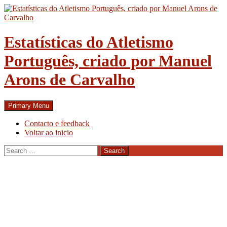
Skip
to
content
Estatísticas do Atletismo
Português, criado por Manuel
Arons de Carvalho
Search
Primary Menu
Contacto e feedback
Voltar ao inicio
Search
for: