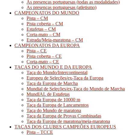
As presenças portuguesas (todas as modalidades)
As presenças portuguesas (atletismo)
CAMPEONATOS DO MUNDO
Pista – CM
Pista coberta – CM
Estafetas – CM
Corta-mato – CM
Estrada/Meia-maratona – CM
CAMPEONATOS DA EUROPA
Pista – CE
Pista coberta – CE
Corta-mato – CE
TAÇAS DO MUNDO E DA EUROPA
Taça do Mundo/Intercontinental
Europeu de Seleções/ex-Taça da Europa
Taça da Europa de Marcha
Mundial de Seleções/ex-Taça do Mundo de Marcha
MundIAL de Estafetas
Taça da Europa de 10000 m
Taça da Europa de Lançamentos
Taça do Mundo de maratona
Taça da Europa de Provas Combinadas
Taça da Europa de maratona/meia-maratona
TAÇAS DOS CLUBES CAMPEÕES EUROPEUS
Pista – TCCE