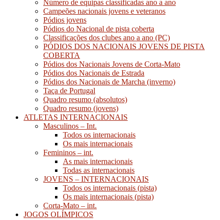
Número de equipas classificadas ano a ano
Campeões nacionais jovens e veteranos
Pódios jovens
Pódios do Nacional de pista coberta
Classificações dos clubes ano a ano (PC)
PÓDIOS DOS NACIONAIS JOVENS DE PISTA
COBERTA
Pódios dos Nacionais Jovens de Corta-Mato
Pódios dos Nacionais de Estrada
Pódios dos Nacionais de Marcha (inverno)
Taça de Portugal
Quadro resumo (absolutos)
Quadro resumo (jovens)
ATLETAS INTERNACIONAIS
Masculinos – Int.
Todos os internacionais
Os mais internacionais
Femininos – int.
As mais internacionais
Todas as internacionais
JOVENS – INTERNACIONAIS
Todos os internacionais (pista)
Os mais internacionais (pista)
Corta-Mato – int.
JOGOS OLÍMPICOS