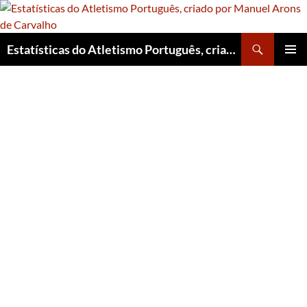
Skip
to
content
Search
Estatísticas do Atletismo Português, criado por Manuel Arons de Carvalho
PRIMAR
MENU