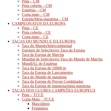
Pista – CM
Pista coberta – CM
Estafetas – CM
Corta-mato – CM
Estrada/Meia-maratona – CM
CAMPEONATOS DA EUROPA
Pista – CE
Pista coberta – CE
Corta-mato – CE
TAÇAS DO MUNDO E DA EUROPA
Taça do Mundo/Intercontinental
Europeu de Seleções/ex-Taça da Europa
Taça da Europa de Marcha
Mundial de Seleções/ex-Taça do Mundo de Marcha
MundIAL de Estafetas
Taça da Europa de 10000 m
Taça da Europa de Lançamentos
Taça do Mundo de maratona
Taça da Europa de Provas Combinadas
Taça da Europa de maratona/meia-maratona
TAÇAS DOS CLUBES CAMPEÕES EUROPEUS
Pista – TCCE
Corta-Mato – TCCE
Masculinos
Femininos