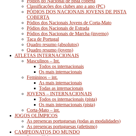
Pódios do Nacional de pista coberta
Classificações dos clubes ano a ano (PC)
PÓDIOS DOS NACIONAIS JOVENS DE PISTA
COBERTA
Pódios dos Nacionais Jovens de Corta-Mato
Pódios dos Nacionais de Estrada
Pódios dos Nacionais de Marcha (inverno)
Taça de Portugal
Quadro resumo (absolutos)
Quadro resumo (jovens)
ATLETAS INTERNACIONAIS
Masculinos – Int.
Todos os internacionais
Os mais internacionais
Femininos – int.
As mais internacionais
Todas as internacionais
JOVENS – INTERNACIONAIS
Todos os internacionais (pista)
Os mais internacionais (pista)
Corta-Mato – int.
JOGOS OLÍMPICOS
As presenças portuguesas (todas as modalidades)
As presenças portuguesas (atletismo)
CAMPEONATOS DO MUNDO