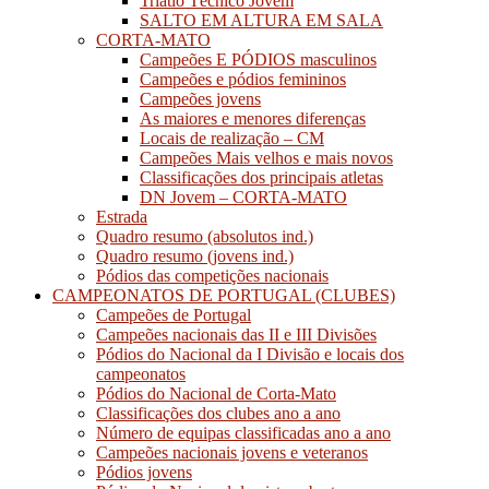
Triatlo Técnico Jovem
SALTO EM ALTURA EM SALA
CORTA-MATO
Campeões E PÓDIOS masculinos
Campeões e pódios femininos
Campeões jovens
As maiores e menores diferenças
Locais de realização – CM
Campeões Mais velhos e mais novos
Classificações dos principais atletas
DN Jovem – CORTA-MATO
Estrada
Quadro resumo (absolutos ind.)
Quadro resumo (jovens ind.)
Pódios das competições nacionais
CAMPEONATOS DE PORTUGAL (CLUBES)
Campeões de Portugal
Campeões nacionais das II e III Divisões
Pódios do Nacional da I Divisão e locais dos
campeonatos
Pódios do Nacional de Corta-Mato
Classificações dos clubes ano a ano
Número de equipas classificadas ano a ano
Campeões nacionais jovens e veteranos
Pódios jovens