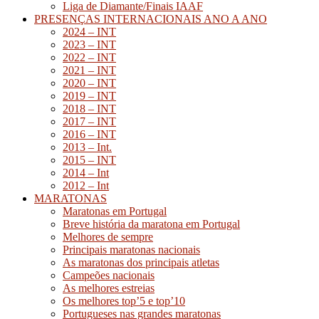
Liga de Diamante/Finais IAAF
PRESENÇAS INTERNACIONAIS ANO A ANO
2024 – INT
2023 – INT
2022 – INT
2021 – INT
2020 – INT
2019 – INT
2018 – INT
2017 – INT
2016 – INT
2013 – Int.
2015 – INT
2014 – Int
2012 – Int
MARATONAS
Maratonas em Portugal
Breve história da maratona em Portugal
Melhores de sempre
Principais maratonas nacionais
As maratonas dos principais atletas
Campeões nacionais
As melhores estreias
Os melhores top’5 e top’10
Portugueses nas grandes maratonas