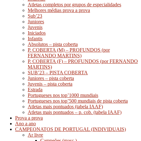
Atletas completos por grupos de especialidades
Melhores médias prova a prova
Sub’23
Juniores
Juvenis
Iniciados
Infantis
Absolutos – pista coberta
P. COBERTA (M) – PROFUNDOS (por
FERNANDO MARTINS)
P. COBERTA (F) – PROFUNDOS (por FERNANDO
MARTINS)
SUB’23 – PISTA COBERTA
Juniores – pista coberta
Juvenis – pista coberta
Estrada
Portugueses nos top’1000 mundiais
Portugueses nos top’500 mundiais de pista coberta
Atletas mais pontuados (tabela IAAF)
Atletas mais pontuados – p. cob. (tabela IAAF)
Prova a prova
Ano a ano
CAMPEONATOS DE PORTUGAL (INDIVIDUAIS)
Ar livre
Campeões (masc.)