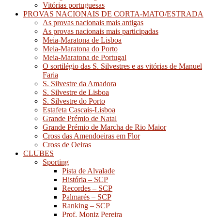
Vitórias portuguesas
PROVAS NACIONAIS DE CORTA-MATO/ESTRADA
As provas nacionais mais antigas
As provas nacionais mais participadas
Meia-Maratona de Lisboa
Meia-Maratona do Porto
Meia-Maratona de Portugal
O sortilégio das S. Silvestres e as vitórias de Manuel
Faria
S. Silvestre da Amadora
S. Silvestre de Lisboa
S. Silvestre do Porto
Estafeta Cascais-Lisboa
Grande Prémio de Natal
Grande Prémio de Marcha de Rio Maior
Cross das Amendoeiras em Flor
Cross de Oeiras
CLUBES
Sporting
Pista de Alvalade
História – SCP
Recordes – SCP
Palmarés – SCP
Ranking – SCP
Prof. Moniz Pereira