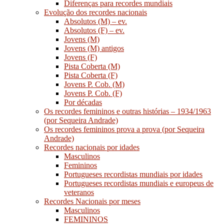
Diferenças para recordes mundiais
Evolução dos recordes nacionais
Absolutos (M) – ev.
Absolutos (F) – ev.
Jovens (M)
Jovens (M) antigos
Jovens (F)
Pista Coberta (M)
Pista Coberta (F)
Jovens P. Cob. (M)
Jovens P. Cob. (F)
Por décadas
Os recordes femininos e outras histórias – 1934/1963
(por Sequeira Andrade)
Os recordes femininos prova a prova (por Sequeira
Andrade)
Recordes nacionais por idades
Masculinos
Femininos
Portugueses recordistas mundiais por idades
Portugueses recordistas mundiais e europeus de
veteranos
Recordes Nacionais por meses
Masculinos
FEMININOS