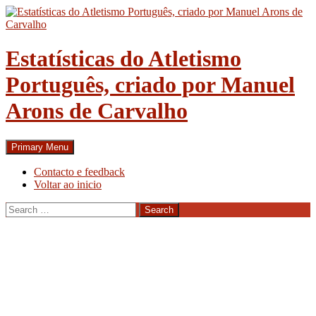
Skip
to
content
Estatísticas do Atletismo
Português, criado por Manuel
Arons de Carvalho
Search
Primary Menu
Contacto e feedback
Voltar ao inicio
Search
for: