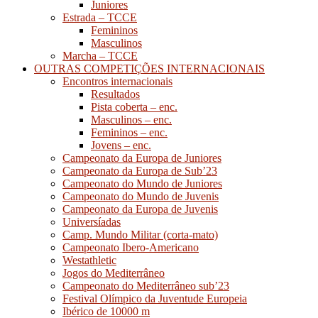
Juniores
Estrada – TCCE
Femininos
Masculinos
Marcha – TCCE
OUTRAS COMPETIÇÕES INTERNACIONAIS
Encontros internacionais
Resultados
Pista coberta – enc.
Masculinos – enc.
Femininos – enc.
Jovens – enc.
Campeonato da Europa de Juniores
Campeonato da Europa de Sub’23
Campeonato do Mundo de Juniores
Campeonato do Mundo de Juvenis
Campeonato da Europa de Juvenis
Universíadas
Camp. Mundo Militar (corta-mato)
Campeonato Ibero-Americano
Westathletic
Jogos do Mediterrâneo
Campeonato do Mediterrâneo sub’23
Festival Olímpico da Juventude Europeia
Ibérico de 10000 m