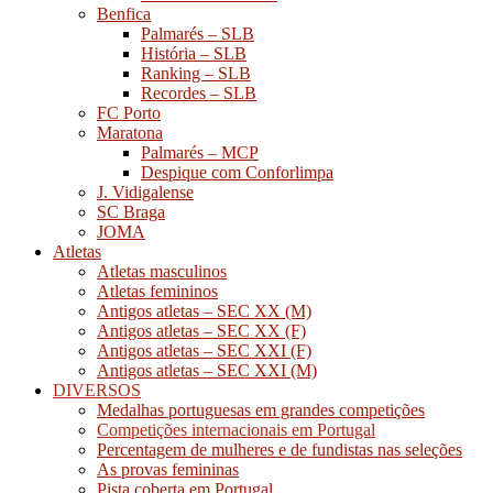
Benfica
Palmarés – SLB
História – SLB
Ranking – SLB
Recordes – SLB
FC Porto
Maratona
Palmarés – MCP
Despique com Conforlimpa
J. Vidigalense
SC Braga
JOMA
Atletas
Atletas masculinos
Atletas femininos
Antigos atletas – SEC XX (M)
Antigos atletas – SEC XX (F)
Antigos atletas – SEC XXI (F)
Antigos atletas – SEC XXI (M)
DIVERSOS
Medalhas portuguesas em grandes competições
Competições internacionais em Portugal
Percentagem de mulheres e de fundistas nas seleções
As provas femininas
Pista coberta em Portugal