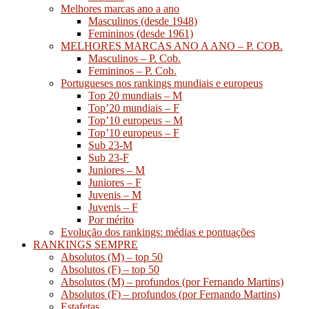
Melhores marcas ano a ano
Masculinos (desde 1948)
Femininos (desde 1961)
MELHORES MARCAS ANO A ANO – P. COB.
Masculinos – P. Cob.
Femininos – P. Cob.
Portugueses nos rankings mundiais e europeus
Top 20 mundiais – M
Top’20 mundiais – F
Top’10 europeus – M
Top’10 europeus – F
Sub 23-M
Sub 23-F
Juniores – M
Juniores – F
Juvenis – M
Juvenis – F
Por mérito
Evolução dos rankings: médias e pontuações
RANKINGS SEMPRE
Absolutos (M) – top 50
Absolutos (F) – top 50
Absolutos (M) – profundos (por Fernando Martins)
Absolutos (F) – profundos (por Fernando Martins)
Estafetas