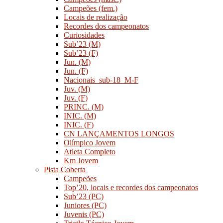
Campeões (fem.)
Locais de realização
Recordes dos campeonatos
Curiosidades
Sub’23 (M)
Sub’23 (F)
Jun. (M)
Jun. (F)
Nacionais_sub-18_M-F
Juv. (M)
Juv. (F)
PRINC. (M)
INIC. (M)
INIC. (F)
CN LANÇAMENTOS LONGOS
Olímpico Jovem
Atleta Completo
Km Jovem
Pista Coberta
Campeões
Top’20, locais e recordes dos campeonatos
Sub’23 (PC)
Juniores (PC)
Juvenis (PC)