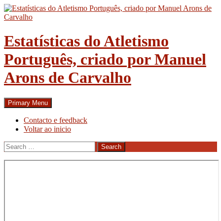
Skip
to
content
Estatísticas do Atletismo
Português, criado por Manuel
Arons de Carvalho
Search
Primary Menu
Contacto e feedback
Voltar ao inicio
Search
for: