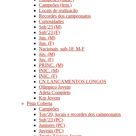
Campeões (fem.)
Locais de realização
Recordes dos campeonatos
Curiosidades
Sub’23 (M)
Sub’23 (F)
Jun. (M)
Jun. (F)
Nacionais_sub-18_M-F
Juv. (M)
Juv. (F)
PRINC. (M)
INIC. (M)
INIC. (F)
CN LANÇAMENTOS LONGOS
Olímpico Jovem
Atleta Completo
Km Jovem
Pista Coberta
Campeões
Top’20, locais e recordes dos campeonatos
Sub’23 (PC)
Juniores (PC)
Juvenis (PC)