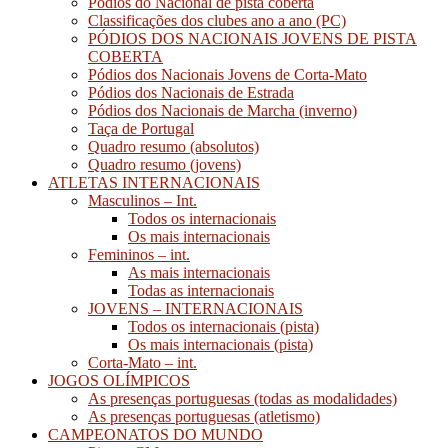
Pódios do Nacional de pista coberta
Classificações dos clubes ano a ano (PC)
PÓDIOS DOS NACIONAIS JOVENS DE PISTA
COBERTA
Pódios dos Nacionais Jovens de Corta-Mato
Pódios dos Nacionais de Estrada
Pódios dos Nacionais de Marcha (inverno)
Taça de Portugal
Quadro resumo (absolutos)
Quadro resumo (jovens)
ATLETAS INTERNACIONAIS
Masculinos – Int.
Todos os internacionais
Os mais internacionais
Femininos – int.
As mais internacionais
Todas as internacionais
JOVENS – INTERNACIONAIS
Todos os internacionais (pista)
Os mais internacionais (pista)
Corta-Mato – int.
JOGOS OLÍMPICOS
As presenças portuguesas (todas as modalidades)
As presenças portuguesas (atletismo)
CAMPEONATOS DO MUNDO