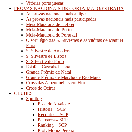
Vitórias portuguesas
PROVAS NACIONAIS DE CORTA-MATO/ESTRADA
As provas nacionais mais antigas
As provas nacionais mais participadas
Meia-Maratona de Lisboa
Meia-Maratona do Porto
Meia-Maratona de Portugal
O sortilégio das S. Silvestres e as vitórias de Manuel
Faria
S. Silvestre da Amadora
S. Silvestre de Lisboa
S. Silvestre do Porto
Estafeta Cascais-Lisboa
Grande Prémio de Natal
Grande Prémio de Marcha de Rio Maior
Cross das Amendoeiras em Flor
Cross de Oeiras
CLUBES
Sporting
Pista de Alvalade
História – SCP
Recordes – SCP
Palmarés – SCP
Ranking – SCP
Prof. Moniz Pereira