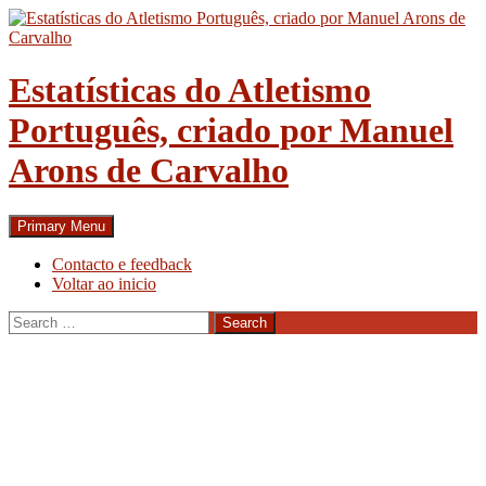
Skip
to
content
Estatísticas do Atletismo
Português, criado por Manuel
Arons de Carvalho
Search
Primary Menu
Contacto e feedback
Voltar ao inicio
Search
for: