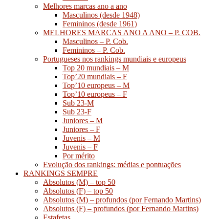
Melhores marcas ano a ano
Masculinos (desde 1948)
Femininos (desde 1961)
MELHORES MARCAS ANO A ANO – P. COB.
Masculinos – P. Cob.
Femininos – P. Cob.
Portugueses nos rankings mundiais e europeus
Top 20 mundiais – M
Top’20 mundiais – F
Top’10 europeus – M
Top’10 europeus – F
Sub 23-M
Sub 23-F
Juniores – M
Juniores – F
Juvenis – M
Juvenis – F
Por mérito
Evolução dos rankings: médias e pontuações
RANKINGS SEMPRE
Absolutos (M) – top 50
Absolutos (F) – top 50
Absolutos (M) – profundos (por Fernando Martins)
Absolutos (F) – profundos (por Fernando Martins)
Estafetas