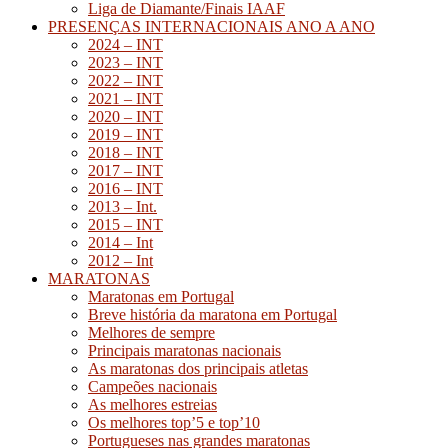
Liga de Diamante/Finais IAAF
PRESENÇAS INTERNACIONAIS ANO A ANO
2024 – INT
2023 – INT
2022 – INT
2021 – INT
2020 – INT
2019 – INT
2018 – INT
2017 – INT
2016 – INT
2013 – Int.
2015 – INT
2014 – Int
2012 – Int
MARATONAS
Maratonas em Portugal
Breve história da maratona em Portugal
Melhores de sempre
Principais maratonas nacionais
As maratonas dos principais atletas
Campeões nacionais
As melhores estreias
Os melhores top’5 e top’10
Portugueses nas grandes maratonas