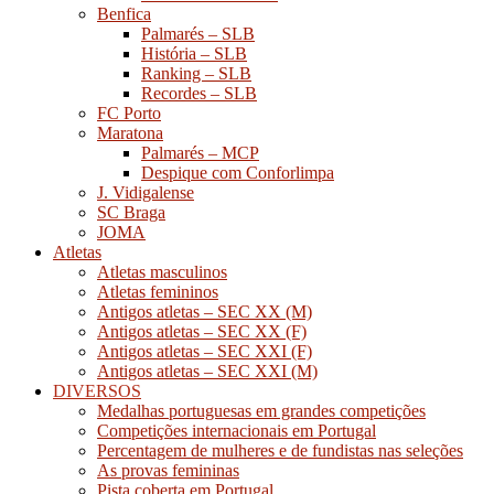
Benfica
Palmarés – SLB
História – SLB
Ranking – SLB
Recordes – SLB
FC Porto
Maratona
Palmarés – MCP
Despique com Conforlimpa
J. Vidigalense
SC Braga
JOMA
Atletas
Atletas masculinos
Atletas femininos
Antigos atletas – SEC XX (M)
Antigos atletas – SEC XX (F)
Antigos atletas – SEC XXI (F)
Antigos atletas – SEC XXI (M)
DIVERSOS
Medalhas portuguesas em grandes competições
Competições internacionais em Portugal
Percentagem de mulheres e de fundistas nas seleções
As provas femininas
Pista coberta em Portugal