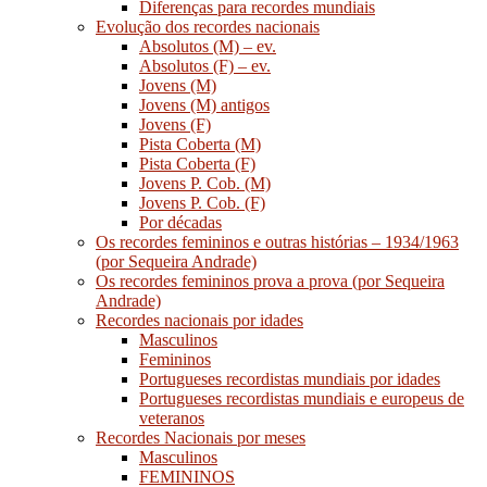
Diferenças para recordes mundiais
Evolução dos recordes nacionais
Absolutos (M) – ev.
Absolutos (F) – ev.
Jovens (M)
Jovens (M) antigos
Jovens (F)
Pista Coberta (M)
Pista Coberta (F)
Jovens P. Cob. (M)
Jovens P. Cob. (F)
Por décadas
Os recordes femininos e outras histórias – 1934/1963
(por Sequeira Andrade)
Os recordes femininos prova a prova (por Sequeira
Andrade)
Recordes nacionais por idades
Masculinos
Femininos
Portugueses recordistas mundiais por idades
Portugueses recordistas mundiais e europeus de
veteranos
Recordes Nacionais por meses
Masculinos
FEMININOS