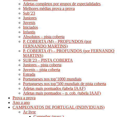
Atletas completos por grupos de especialidades
Melhores médias prova a prova
Sub’23
Juniores
Juvenis
Iniciados
Infantis
Absolutos – pista coberta
P. COBERTA (M) – PROFUNDOS (por
FERNANDO MARTINS)
P. COBERTA (F) – PROFUNDOS (por FERNANDO
MARTINS)
SUB’23 – PISTA COBERTA
Juniores – pista coberta
Juvenis – pista coberta
Estrada
Portugueses nos top’1000 mundiais
Portugueses nos top’500 mundiais de pista coberta
Atletas mais pontuados (tabela IAAF)
Atletas mais pontuados – p. cob. (tabela IAAF)
Prova a prova
Ano a ano
CAMPEONATOS DE PORTUGAL (INDIVIDUAIS)
Ar livre
Campeões (masc.)