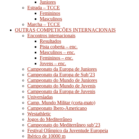
Juniores
Estrada – TCCE
Femininos
Masculinos
Marcha – TCCE
OUTRAS COMPETIÇÕES INTERNACIONAIS
Encontros internacionais
Resultados
Pista coberta – enc.
Masculinos – enc.
Femininos – enc.
Jovens – enc.
Campeonato da Europa de Juniores
Campeonato da Europa de Sub’23
Campeonato do Mundo de Juniores
Campeonato do Mundo de Juvenis
Campeonato da Europa de Juvenis
Universíadas
Camp. Mundo Militar (corta-mato)
Campeonato Ibero-Americano
Westathletic
Jogos do Mediterrâneo
Campeonato do Mediterrâneo sub’23
Festival Olímpico da Juventude Europeia
Ibérico de 10000 m