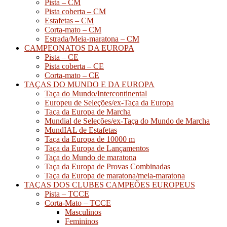
Pista – CM
Pista coberta – CM
Estafetas – CM
Corta-mato – CM
Estrada/Meia-maratona – CM
CAMPEONATOS DA EUROPA
Pista – CE
Pista coberta – CE
Corta-mato – CE
TAÇAS DO MUNDO E DA EUROPA
Taça do Mundo/Intercontinental
Europeu de Seleções/ex-Taça da Europa
Taça da Europa de Marcha
Mundial de Seleções/ex-Taça do Mundo de Marcha
MundIAL de Estafetas
Taça da Europa de 10000 m
Taça da Europa de Lançamentos
Taça do Mundo de maratona
Taça da Europa de Provas Combinadas
Taça da Europa de maratona/meia-maratona
TAÇAS DOS CLUBES CAMPEÕES EUROPEUS
Pista – TCCE
Corta-Mato – TCCE
Masculinos
Femininos