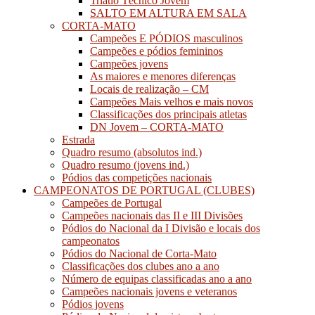
Triatlo Técnico Jovem
SALTO EM ALTURA EM SALA
CORTA-MATO
Campeões E PÓDIOS masculinos
Campeões e pódios femininos
Campeões jovens
As maiores e menores diferenças
Locais de realização – CM
Campeões Mais velhos e mais novos
Classificações dos principais atletas
DN Jovem – CORTA-MATO
Estrada
Quadro resumo (absolutos ind.)
Quadro resumo (jovens ind.)
Pódios das competições nacionais
CAMPEONATOS DE PORTUGAL (CLUBES)
Campeões de Portugal
Campeões nacionais das II e III Divisões
Pódios do Nacional da I Divisão e locais dos
campeonatos
Pódios do Nacional de Corta-Mato
Classificações dos clubes ano a ano
Número de equipas classificadas ano a ano
Campeões nacionais jovens e veteranos
Pódios jovens