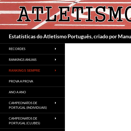
Skip
to
content
Search
Estatísticas do Atletismo Português, criado por Man
RECORDES
RANKINGS ANUAIS
RANKINGS SEMPRE
PROVA A PROVA
ANO A ANO
CAMPEONATOS DE
PORTUGAL (INDIVIDUAIS)
CAMPEONATOS DE
PORTUGAL (CLUBES)