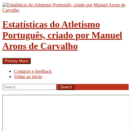
Skip
to
content
Estatísticas do Atletismo
Português, criado por Manuel
Arons de Carvalho
Search
Primary Menu
Contacto e feedback
Voltar ao inicio
Search
for: