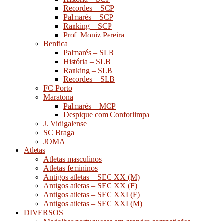
Recordes – SCP
Palmarés – SCP
Ranking – SCP
Prof. Moniz Pereira
Benfica
Palmarés – SLB
História – SLB
Ranking – SLB
Recordes – SLB
FC Porto
Maratona
Palmarés – MCP
Despique com Conforlimpa
J. Vidigalense
SC Braga
JOMA
Atletas
Atletas masculinos
Atletas femininos
Antigos atletas – SEC XX (M)
Antigos atletas – SEC XX (F)
Antigos atletas – SEC XXI (F)
Antigos atletas – SEC XXI (M)
DIVERSOS