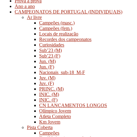
Prova a prova
Ano a ano
CAMPEONATOS DE PORTUGAL (INDIVIDUAIS)
Ar livre
Campeões (masc.)
Campeões (fem.)
Locais de realização
Recordes dos campeonatos
Curiosidades
Sub’23 (M)
Sub’23 (F)
Jun. (M)
Jun. (F)
Nacionais_sub-18_M-F
Juv. (M)
Juv. (F)
PRINC. (M)
INIC. (M)
INIC. (F)
CN LANÇAMENTOS LONGOS
Olímpico Jovem
Atleta Completo
Km Jovem
Pista Coberta
Campeões