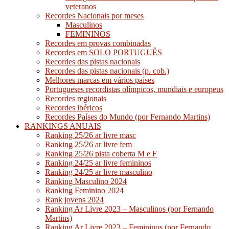
veteranos
Recordes Nacionais por meses
Masculinos
FEMININOS
Recordes em provas combinadas
Recordes em SOLO PORTUGUÊS
Recordes das pistas nacionais
Recordes das pistas nacionais (p. cob.)
Melhores marcas em vários países
Portugueses recordistas olímpicos, mundiais e europeus
Recordes regionais
Recordes ibéricos
Recordes Países do Mundo (por Fernando Martins)
RANKINGS ANUAIS
Ranking 25/26 ar livre masc
Ranking 25/26 ar livre fem
Ranking 25/26 pista coberta M e F
Ranking 24/25 ar livre femininos
Ranking 24/25 ar livre masculino
Ranking Masculino 2024
Ranking Feminino 2024
Rank jovens 2024
Ranking Ar Livre 2023 – Masculinos (por Fernando
Martins)
Ranking Ar Livre 2023 – Femininos (por Fernando