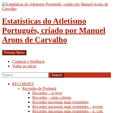
Skip
to
content
Estatísticas do Atletismo
Português, criado por Manuel
Arons de Carvalho
Search
Primary Menu
Contacto e feedback
Voltar ao inicio
Search
for:
RECORDES
Recordes de Portugal
Recordes – ar livre
Recordes – pista coberta
Recordes nacionais mais resistentes
Recordes nacionais mais resistentes – jovens
Recordes nacionais mais resistentes – p. cob.