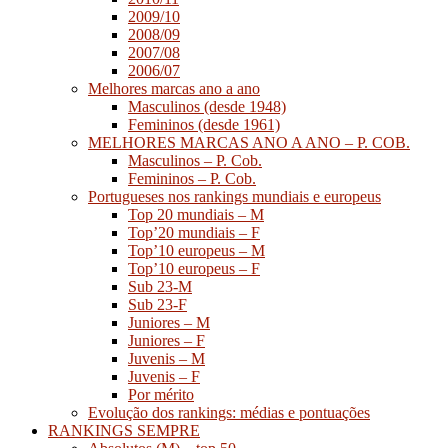
2009/10
2008/09
2007/08
2006/07
Melhores marcas ano a ano
Masculinos (desde 1948)
Femininos (desde 1961)
MELHORES MARCAS ANO A ANO – P. COB.
Masculinos – P. Cob.
Femininos – P. Cob.
Portugueses nos rankings mundiais e europeus
Top 20 mundiais – M
Top’20 mundiais – F
Top’10 europeus – M
Top’10 europeus – F
Sub 23-M
Sub 23-F
Juniores – M
Juniores – F
Juvenis – M
Juvenis – F
Por mérito
Evolução dos rankings: médias e pontuações
RANKINGS SEMPRE