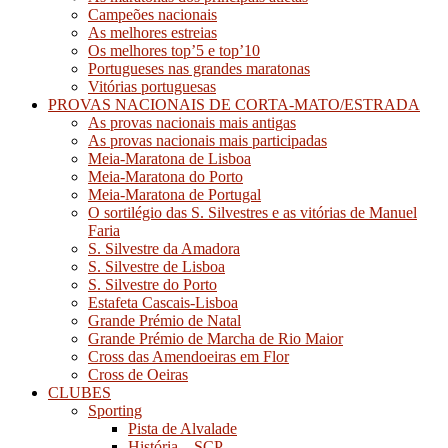
Campeões nacionais
As melhores estreias
Os melhores top’5 e top’10
Portugueses nas grandes maratonas
Vitórias portuguesas
PROVAS NACIONAIS DE CORTA-MATO/ESTRADA
As provas nacionais mais antigas
As provas nacionais mais participadas
Meia-Maratona de Lisboa
Meia-Maratona do Porto
Meia-Maratona de Portugal
O sortilégio das S. Silvestres e as vitórias de Manuel
Faria
S. Silvestre da Amadora
S. Silvestre de Lisboa
S. Silvestre do Porto
Estafeta Cascais-Lisboa
Grande Prémio de Natal
Grande Prémio de Marcha de Rio Maior
Cross das Amendoeiras em Flor
Cross de Oeiras
CLUBES
Sporting
Pista de Alvalade
História – SCP