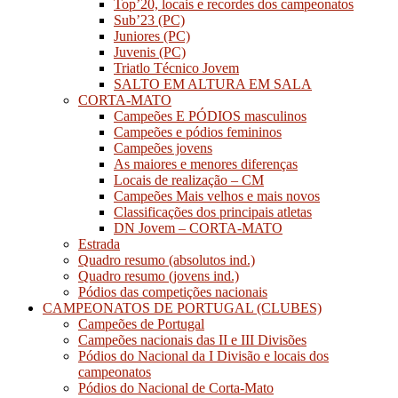
Top’20, locais e recordes dos campeonatos
Sub’23 (PC)
Juniores (PC)
Juvenis (PC)
Triatlo Técnico Jovem
SALTO EM ALTURA EM SALA
CORTA-MATO
Campeões E PÓDIOS masculinos
Campeões e pódios femininos
Campeões jovens
As maiores e menores diferenças
Locais de realização – CM
Campeões Mais velhos e mais novos
Classificações dos principais atletas
DN Jovem – CORTA-MATO
Estrada
Quadro resumo (absolutos ind.)
Quadro resumo (jovens ind.)
Pódios das competições nacionais
CAMPEONATOS DE PORTUGAL (CLUBES)
Campeões de Portugal
Campeões nacionais das II e III Divisões
Pódios do Nacional da I Divisão e locais dos
campeonatos
Pódios do Nacional de Corta-Mato