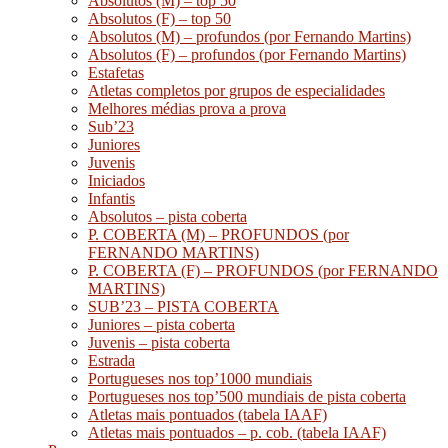
Absolutos (M) – top 50
Absolutos (F) – top 50
Absolutos (M) – profundos (por Fernando Martins)
Absolutos (F) – profundos (por Fernando Martins)
Estafetas
Atletas completos por grupos de especialidades
Melhores médias prova a prova
Sub’23
Juniores
Juvenis
Iniciados
Infantis
Absolutos – pista coberta
P. COBERTA (M) – PROFUNDOS (por
FERNANDO MARTINS)
P. COBERTA (F) – PROFUNDOS (por FERNANDO
MARTINS)
SUB’23 – PISTA COBERTA
Juniores – pista coberta
Juvenis – pista coberta
Estrada
Portugueses nos top’1000 mundiais
Portugueses nos top’500 mundiais de pista coberta
Atletas mais pontuados (tabela IAAF)
Atletas mais pontuados – p. cob. (tabela IAAF)