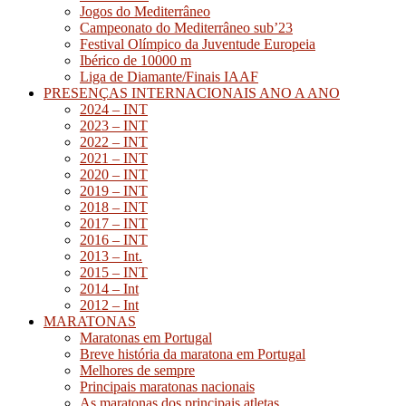
Jogos do Mediterrâneo
Campeonato do Mediterrâneo sub’23
Festival Olímpico da Juventude Europeia
Ibérico de 10000 m
Liga de Diamante/Finais IAAF
PRESENÇAS INTERNACIONAIS ANO A ANO
2024 – INT
2023 – INT
2022 – INT
2021 – INT
2020 – INT
2019 – INT
2018 – INT
2017 – INT
2016 – INT
2013 – Int.
2015 – INT
2014 – Int
2012 – Int
MARATONAS
Maratonas em Portugal
Breve história da maratona em Portugal
Melhores de sempre
Principais maratonas nacionais
As maratonas dos principais atletas