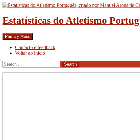
Skip
to
content
Estatísticas do Atletismo Portu
Search
Primary Menu
Contacto e feedback
Voltar ao inicio
Search
for: