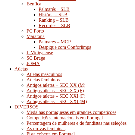
Benfica
Palmarés – SLB
História – SLB
Ranking – SLB
Recordes – SLB
FC Porto
Maratona
Palmarés – MCP
Despique com Conforlimpa
J. Vidigalense
SC Braga
JOMA
Atletas
Atletas masculinos
Atletas femininos
Antigos atletas – SEC XX (M)
Antigos atletas – SEC XX (F)
Antigos atletas – SEC XXI (F)
Antigos atletas – SEC XXI (M)
DIVERSOS
Medalhas portuguesas em grandes competições
Competições internacionais em Portugal
Percentagem de mulheres e de fundistas nas seleções
As provas femininas
Pista coberta em Portugal