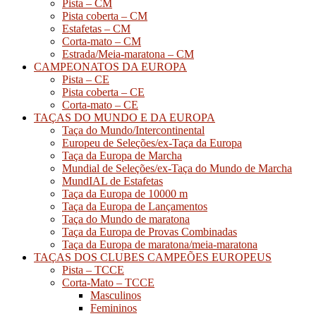
Pista – CM
Pista coberta – CM
Estafetas – CM
Corta-mato – CM
Estrada/Meia-maratona – CM
CAMPEONATOS DA EUROPA
Pista – CE
Pista coberta – CE
Corta-mato – CE
TAÇAS DO MUNDO E DA EUROPA
Taça do Mundo/Intercontinental
Europeu de Seleções/ex-Taça da Europa
Taça da Europa de Marcha
Mundial de Seleções/ex-Taça do Mundo de Marcha
MundIAL de Estafetas
Taça da Europa de 10000 m
Taça da Europa de Lançamentos
Taça do Mundo de maratona
Taça da Europa de Provas Combinadas
Taça da Europa de maratona/meia-maratona
TAÇAS DOS CLUBES CAMPEÕES EUROPEUS
Pista – TCCE
Corta-Mato – TCCE
Masculinos
Femininos