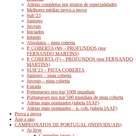
Atletas completos por grupos de especialidades
Melhores médias prova a prova
Sub’23
Juniores
Juvenis
Iniciados
Infantis
Absolutos – pista coberta
P. COBERTA (M) – PROFUNDOS (por
FERNANDO MARTINS)
P. COBERTA (F) – PROFUNDOS (por FERNANDO
MARTINS)
SUB’23 – PISTA COBERTA
Juniores – pista coberta
Juvenis – pista coberta
Estrada
Portugueses nos top’1000 mundiais
Portugueses nos top’500 mundiais de pista coberta
Atletas mais pontuados (tabela IAAF)
Atletas mais pontuados – p. cob. (tabela IAAF)
Prova a prova
Ano a ano
CAMPEONATOS DE PORTUGAL (INDIVIDUAIS)
Ar livre
Campeões (masc.)