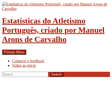
Skip
to
content
Estatísticas do Atletismo
Português, criado por Manuel
Arons de Carvalho
Search
Primary Menu
Contacto e feedback
Voltar ao inicio
Search
for: