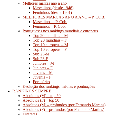
Melhores marcas ano a ano
Masculinos (desde 1948)
Femininos (desde 1961)
MELHORES MARCAS ANO A ANO – P. COB.
Masculinos – P. Cob.
Femininos – P. Cob.
Portugueses nos rankings mundiais e europeus
Top 20 mundiais – M
Top’20 mundiais – F
Top’10 europeus – M
Top’10 europeus – F
Sub 23-M
Sub 23-F
Juniores – M
Juniores – F
Juvenis – M
Juvenis – F
Por mérito
Evolução dos rankings: médias e pontuações
RANKINGS SEMPRE
Absolutos (M) – top 50
Absolutos (F) – top 50
Absolutos (M) – profundos (por Fernando Martins)
Absolutos (F) – profundos (por Fernando Martins)
Estafetas