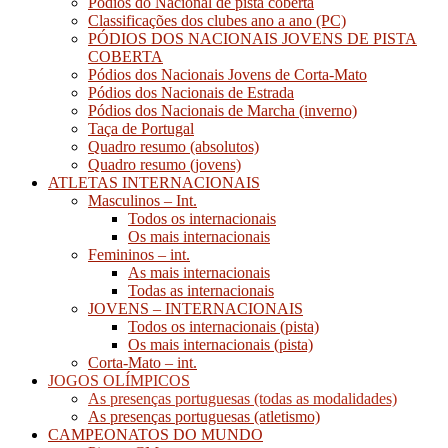
Pódios do Nacional de pista coberta
Classificações dos clubes ano a ano (PC)
PÓDIOS DOS NACIONAIS JOVENS DE PISTA
COBERTA
Pódios dos Nacionais Jovens de Corta-Mato
Pódios dos Nacionais de Estrada
Pódios dos Nacionais de Marcha (inverno)
Taça de Portugal
Quadro resumo (absolutos)
Quadro resumo (jovens)
ATLETAS INTERNACIONAIS
Masculinos – Int.
Todos os internacionais
Os mais internacionais
Femininos – int.
As mais internacionais
Todas as internacionais
JOVENS – INTERNACIONAIS
Todos os internacionais (pista)
Os mais internacionais (pista)
Corta-Mato – int.
JOGOS OLÍMPICOS
As presenças portuguesas (todas as modalidades)
As presenças portuguesas (atletismo)
CAMPEONATOS DO MUNDO