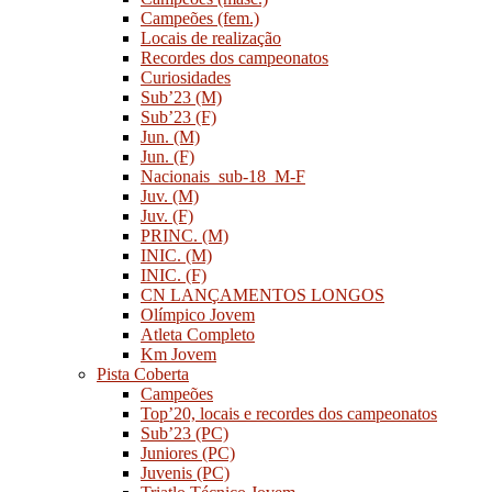
Campeões (fem.)
Locais de realização
Recordes dos campeonatos
Curiosidades
Sub’23 (M)
Sub’23 (F)
Jun. (M)
Jun. (F)
Nacionais_sub-18_M-F
Juv. (M)
Juv. (F)
PRINC. (M)
INIC. (M)
INIC. (F)
CN LANÇAMENTOS LONGOS
Olímpico Jovem
Atleta Completo
Km Jovem
Pista Coberta
Campeões
Top’20, locais e recordes dos campeonatos
Sub’23 (PC)
Juniores (PC)
Juvenis (PC)