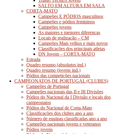
Triatlo Técnico Jovem
SALTO EM ALTURA EM SALA
CORTA-MATO
Campeões E PÓDIOS masculinos
Campeões e pódios femininos
Campeões jovens
As maiores e menores diferenças
Locais de realização – CM
Campeões Mais velhos e mais novos
Classificações dos principais atletas
DN Jovem – CORTA-MATO
Estrada
Quadro resumo (absolutos ind.)
Quadro resumo (jovens ind.)
Pódios das competições nacionais
CAMPEONATOS DE PORTUGAL (CLUBES)
Campeões de Portugal
Campeões nacionais das II e III Divisões
Pódios do Nacional da I Divisão e locais dos
campeonatos
Pódios do Nacional de Corta-Mato
Classificações dos clubes ano a ano
Número de equipas classificadas ano a ano
Campeões nacionais jovens e veteranos
Pódios jovens