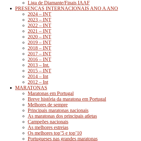
Liga de Diamante/Finais IAAF
PRESENÇAS INTERNACIONAIS ANO A ANO
2024 – INT
2023 – INT
2022 – INT
2021 – INT
2020 – INT
2019 – INT
2018 – INT
2017 – INT
2016 – INT
2013 – Int.
2015 – INT
2014 – Int
2012 – Int
MARATONAS
Maratonas em Portugal
Breve história da maratona em Portugal
Melhores de sempre
Principais maratonas nacionais
As maratonas dos principais atletas
Campeões nacionais
As melhores estreias
Os melhores top’5 e top’10
Portugueses nas grandes maratonas