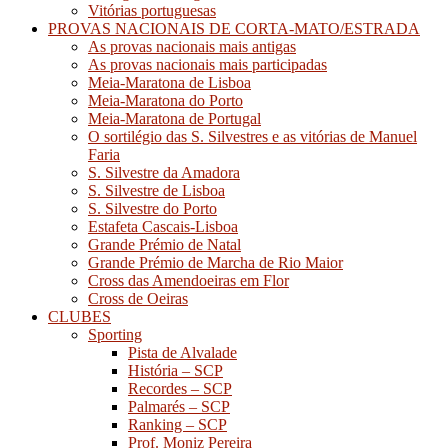
Vitórias portuguesas
PROVAS NACIONAIS DE CORTA-MATO/ESTRADA
As provas nacionais mais antigas
As provas nacionais mais participadas
Meia-Maratona de Lisboa
Meia-Maratona do Porto
Meia-Maratona de Portugal
O sortilégio das S. Silvestres e as vitórias de Manuel
Faria
S. Silvestre da Amadora
S. Silvestre de Lisboa
S. Silvestre do Porto
Estafeta Cascais-Lisboa
Grande Prémio de Natal
Grande Prémio de Marcha de Rio Maior
Cross das Amendoeiras em Flor
Cross de Oeiras
CLUBES
Sporting
Pista de Alvalade
História – SCP
Recordes – SCP
Palmarés – SCP
Ranking – SCP
Prof. Moniz Pereira