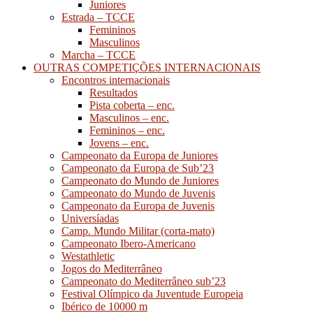
Juniores
Estrada – TCCE
Femininos
Masculinos
Marcha – TCCE
OUTRAS COMPETIÇÕES INTERNACIONAIS
Encontros internacionais
Resultados
Pista coberta – enc.
Masculinos – enc.
Femininos – enc.
Jovens – enc.
Campeonato da Europa de Juniores
Campeonato da Europa de Sub’23
Campeonato do Mundo de Juniores
Campeonato do Mundo de Juvenis
Campeonato da Europa de Juvenis
Universíadas
Camp. Mundo Militar (corta-mato)
Campeonato Ibero-Americano
Westathletic
Jogos do Mediterrâneo
Campeonato do Mediterrâneo sub’23
Festival Olímpico da Juventude Europeia
Ibérico de 10000 m