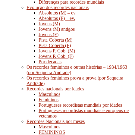
Diferenças para recordes mundiais
Evolução dos recordes nacionais
Absolutos (M) – ev.
Absolutos (F) – ev.
Jovens (M)
Jovens (M) antigos
Jovens (F)
Pista Coberta (M)
Pista Coberta (F)
Jovens P. Cob. (M)
Jovens P. Cob. (F)
Por décadas
Os recordes femininos e outras histórias – 1934/1963
(por Sequeira Andrade)
Os recordes femininos prova a prova (por Sequeira
Andrade)
Recordes nacionais por idades
Masculinos
Femininos
Portugueses recordistas mundiais por idades
Portugueses recordistas mundiais e europeus de
veteranos
Recordes Nacionais por meses
Masculinos
FEMININOS