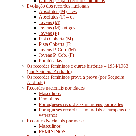
Diferenças para recordes mundiais
Evolução dos recordes nacionais
Absolutos (M) – ev.
Absolutos (F) – ev.
Jovens (M)
Jovens (M) antigos
Jovens (F)
Pista Coberta (M)
Pista Coberta (F)
Jovens P. Cob. (M)
Jovens P. Cob. (F)
Por décadas
Os recordes femininos e outras histórias – 1934/1963
(por Sequeira Andrade)
Os recordes femininos prova a prova (por Sequeira
Andrade)
Recordes nacionais por idades
Masculinos
Femininos
Portugueses recordistas mundiais por idades
Portugueses recordistas mundiais e europeus de
veteranos
Recordes Nacionais por meses
Masculinos
FEMININOS