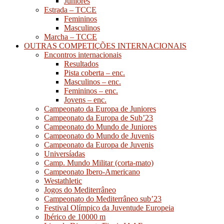
Juniores
Estrada – TCCE
Femininos
Masculinos
Marcha – TCCE
OUTRAS COMPETIÇÕES INTERNACIONAIS
Encontros internacionais
Resultados
Pista coberta – enc.
Masculinos – enc.
Femininos – enc.
Jovens – enc.
Campeonato da Europa de Juniores
Campeonato da Europa de Sub’23
Campeonato do Mundo de Juniores
Campeonato do Mundo de Juvenis
Campeonato da Europa de Juvenis
Universíadas
Camp. Mundo Militar (corta-mato)
Campeonato Ibero-Americano
Westathletic
Jogos do Mediterrâneo
Campeonato do Mediterrâneo sub’23
Festival Olímpico da Juventude Europeia
Ibérico de 10000 m