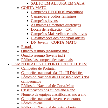
SALTO EM ALTURA EM SALA
CORTA-MATO
Campeões E PÓDIOS masculinos
Campeões e pódios femininos
Campeões jovens
As maiores e menores diferenças
Locais de realização – CM
Campeões Mais velhos e mais novos
Classificações dos principais atletas
DN Jovem – CORTA-MATO
Estrada
Quadro resumo (absolutos ind.)
Quadro resumo (jovens ind.)
Pódios das competições nacionais
CAMPEONATOS DE PORTUGAL (CLUBES)
Campeões de Portugal
Campeões nacionais das II e III Divisões
Pódios do Nacional da I Divisão e locais dos
campeonatos
Pódios do Nacional de Corta-Mato
Classificações dos clubes ano a ano
Número de equipas classificadas ano a ano
Campeões nacionais jovens e veteranos
Pódios jovens
Pódios do Nacional de pista coberta