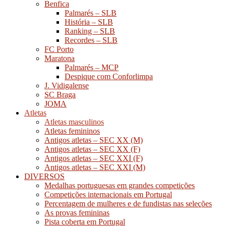
Benfica
Palmarés – SLB
História – SLB
Ranking – SLB
Recordes – SLB
FC Porto
Maratona
Palmarés – MCP
Despique com Conforlimpa
J. Vidigalense
SC Braga
JOMA
Atletas
Atletas masculinos
Atletas femininos
Antigos atletas – SEC XX (M)
Antigos atletas – SEC XX (F)
Antigos atletas – SEC XXI (F)
Antigos atletas – SEC XXI (M)
DIVERSOS
Medalhas portuguesas em grandes competições
Competições internacionais em Portugal
Percentagem de mulheres e de fundistas nas seleções
As provas femininas
Pista coberta em Portugal