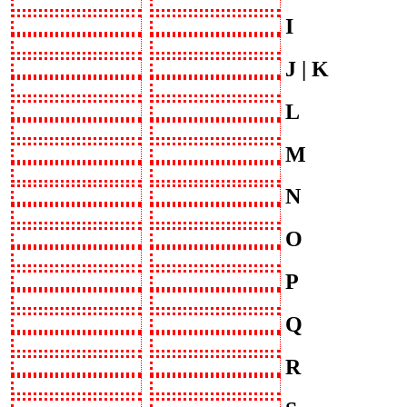
I
J | K
L
M
N
O
P
Q
R