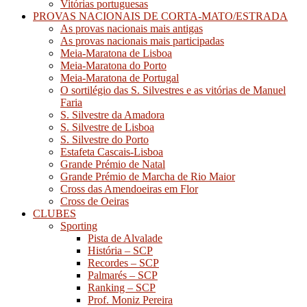
Vitórias portuguesas
PROVAS NACIONAIS DE CORTA-MATO/ESTRADA
As provas nacionais mais antigas
As provas nacionais mais participadas
Meia-Maratona de Lisboa
Meia-Maratona do Porto
Meia-Maratona de Portugal
O sortilégio das S. Silvestres e as vitórias de Manuel
Faria
S. Silvestre da Amadora
S. Silvestre de Lisboa
S. Silvestre do Porto
Estafeta Cascais-Lisboa
Grande Prémio de Natal
Grande Prémio de Marcha de Rio Maior
Cross das Amendoeiras em Flor
Cross de Oeiras
CLUBES
Sporting
Pista de Alvalade
História – SCP
Recordes – SCP
Palmarés – SCP
Ranking – SCP
Prof. Moniz Pereira