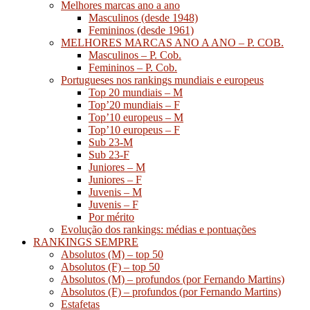
Melhores marcas ano a ano
Masculinos (desde 1948)
Femininos (desde 1961)
MELHORES MARCAS ANO A ANO – P. COB.
Masculinos – P. Cob.
Femininos – P. Cob.
Portugueses nos rankings mundiais e europeus
Top 20 mundiais – M
Top’20 mundiais – F
Top’10 europeus – M
Top’10 europeus – F
Sub 23-M
Sub 23-F
Juniores – M
Juniores – F
Juvenis – M
Juvenis – F
Por mérito
Evolução dos rankings: médias e pontuações
RANKINGS SEMPRE
Absolutos (M) – top 50
Absolutos (F) – top 50
Absolutos (M) – profundos (por Fernando Martins)
Absolutos (F) – profundos (por Fernando Martins)
Estafetas