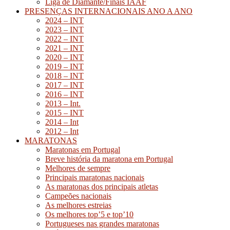
Liga de Diamante/Finais IAAF
PRESENÇAS INTERNACIONAIS ANO A ANO
2024 – INT
2023 – INT
2022 – INT
2021 – INT
2020 – INT
2019 – INT
2018 – INT
2017 – INT
2016 – INT
2013 – Int.
2015 – INT
2014 – Int
2012 – Int
MARATONAS
Maratonas em Portugal
Breve história da maratona em Portugal
Melhores de sempre
Principais maratonas nacionais
As maratonas dos principais atletas
Campeões nacionais
As melhores estreias
Os melhores top’5 e top’10
Portugueses nas grandes maratonas