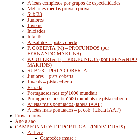
Atletas completos por grupos de especialidades
Melhores médias prova a prova
Sub’23
Juniores
Juvenis
Iniciados
Infantis
Absolutos – pista coberta
P. COBERTA (M) – PROFUNDOS (por
FERNANDO MARTINS)
P. COBERTA (F) – PROFUNDOS (por FERNANDO
MARTINS)
SUB’23 – PISTA COBERTA
Juniores – pista coberta
Juvenis – pista coberta
Estrada
Portugueses nos top’1000 mundiais
Portugueses nos top’500 mundiais de pista coberta
Atletas mais pontuados (tabela IAAF)
Atletas mais pontuados – p. cob. (tabela IAAF)
Prova a prova
Ano a ano
CAMPEONATOS DE PORTUGAL (INDIVIDUAIS)
Ar livre
Campeões (masc.)