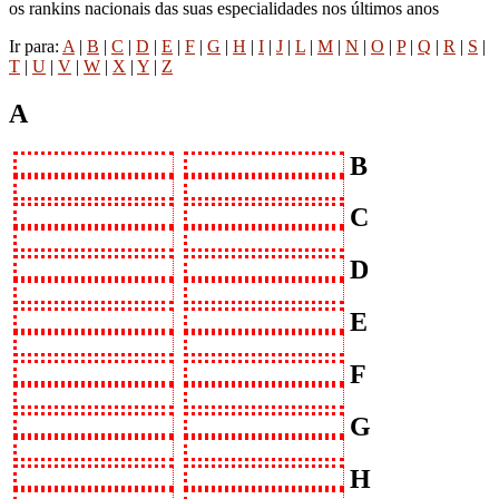
os rankins nacionais das suas especialidades nos últimos anos
Ir para:
A
|
B
|
C
|
D
|
E
|
F
|
G
|
H
|
I
|
J
|
L
|
M
|
N
|
O
|
P
|
Q
|
R
|
S
|
T
|
U
|
V
|
W
|
X
|
Y
|
Z
A
B
C
D
E
F
G
H