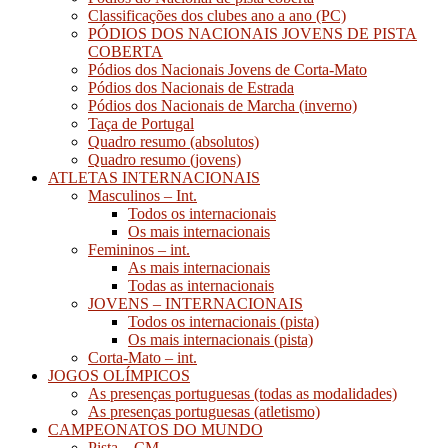
Classificações dos clubes ano a ano (PC)
PÓDIOS DOS NACIONAIS JOVENS DE PISTA
COBERTA
Pódios dos Nacionais Jovens de Corta-Mato
Pódios dos Nacionais de Estrada
Pódios dos Nacionais de Marcha (inverno)
Taça de Portugal
Quadro resumo (absolutos)
Quadro resumo (jovens)
ATLETAS INTERNACIONAIS
Masculinos – Int.
Todos os internacionais
Os mais internacionais
Femininos – int.
As mais internacionais
Todas as internacionais
JOVENS – INTERNACIONAIS
Todos os internacionais (pista)
Os mais internacionais (pista)
Corta-Mato – int.
JOGOS OLÍMPICOS
As presenças portuguesas (todas as modalidades)
As presenças portuguesas (atletismo)
CAMPEONATOS DO MUNDO
Pista – CM