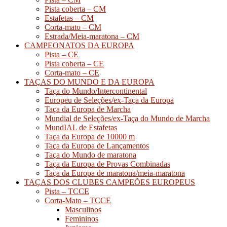
Pista coberta – CM
Estafetas – CM
Corta-mato – CM
Estrada/Meia-maratona – CM
CAMPEONATOS DA EUROPA
Pista – CE
Pista coberta – CE
Corta-mato – CE
TAÇAS DO MUNDO E DA EUROPA
Taça do Mundo/Intercontinental
Europeu de Seleções/ex-Taça da Europa
Taça da Europa de Marcha
Mundial de Seleções/ex-Taça do Mundo de Marcha
MundIAL de Estafetas
Taça da Europa de 10000 m
Taça da Europa de Lançamentos
Taça do Mundo de maratona
Taça da Europa de Provas Combinadas
Taça da Europa de maratona/meia-maratona
TAÇAS DOS CLUBES CAMPEÕES EUROPEUS
Pista – TCCE
Corta-Mato – TCCE
Masculinos
Femininos