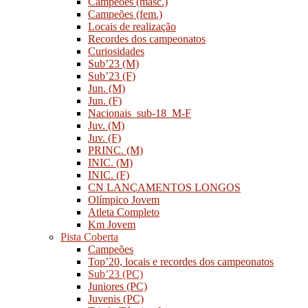
Campeões (masc.)
Campeões (fem.)
Locais de realização
Recordes dos campeonatos
Curiosidades
Sub’23 (M)
Sub’23 (F)
Jun. (M)
Jun. (F)
Nacionais_sub-18_M-F
Juv. (M)
Juv. (F)
PRINC. (M)
INIC. (M)
INIC. (F)
CN LANÇAMENTOS LONGOS
Olímpico Jovem
Atleta Completo
Km Jovem
Pista Coberta
Campeões
Top’20, locais e recordes dos campeonatos
Sub’23 (PC)
Juniores (PC)
Juvenis (PC)