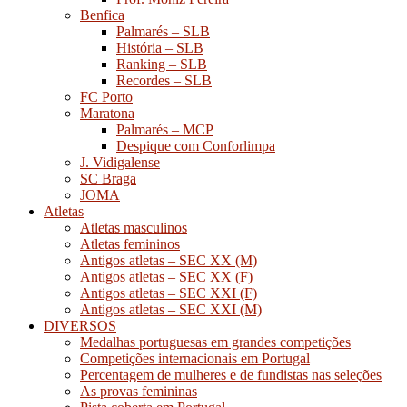
Benfica
Palmarés – SLB
História – SLB
Ranking – SLB
Recordes – SLB
FC Porto
Maratona
Palmarés – MCP
Despique com Conforlimpa
J. Vidigalense
SC Braga
JOMA
Atletas
Atletas masculinos
Atletas femininos
Antigos atletas – SEC XX (M)
Antigos atletas – SEC XX (F)
Antigos atletas – SEC XXI (F)
Antigos atletas – SEC XXI (M)
DIVERSOS
Medalhas portuguesas em grandes competições
Competições internacionais em Portugal
Percentagem de mulheres e de fundistas nas seleções
As provas femininas