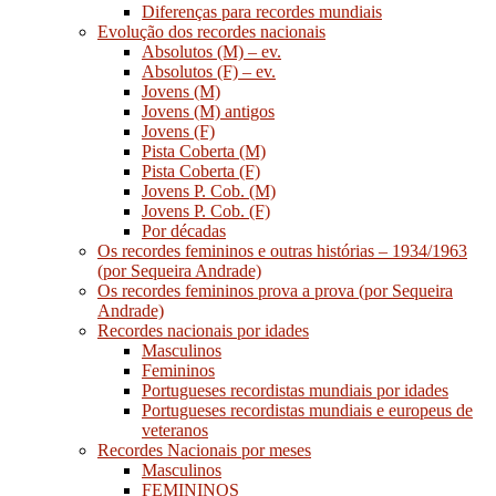
Diferenças para recordes mundiais
Evolução dos recordes nacionais
Absolutos (M) – ev.
Absolutos (F) – ev.
Jovens (M)
Jovens (M) antigos
Jovens (F)
Pista Coberta (M)
Pista Coberta (F)
Jovens P. Cob. (M)
Jovens P. Cob. (F)
Por décadas
Os recordes femininos e outras histórias – 1934/1963
(por Sequeira Andrade)
Os recordes femininos prova a prova (por Sequeira
Andrade)
Recordes nacionais por idades
Masculinos
Femininos
Portugueses recordistas mundiais por idades
Portugueses recordistas mundiais e europeus de
veteranos
Recordes Nacionais por meses
Masculinos
FEMININOS