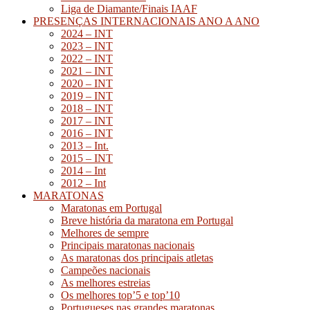
Liga de Diamante/Finais IAAF
PRESENÇAS INTERNACIONAIS ANO A ANO
2024 – INT
2023 – INT
2022 – INT
2021 – INT
2020 – INT
2019 – INT
2018 – INT
2017 – INT
2016 – INT
2013 – Int.
2015 – INT
2014 – Int
2012 – Int
MARATONAS
Maratonas em Portugal
Breve história da maratona em Portugal
Melhores de sempre
Principais maratonas nacionais
As maratonas dos principais atletas
Campeões nacionais
As melhores estreias
Os melhores top’5 e top’10
Portugueses nas grandes maratonas