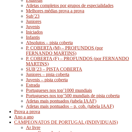
Estafetas
Atletas completos por grupos de especialidades
Melhores médias prova a prova
Sub’23
Juniores
Juvenis
Iniciados
Infantis
Absolutos – pista coberta
P. COBERTA (M) – PROFUNDOS (por
FERNANDO MARTINS)
P. COBERTA (F) – PROFUNDOS (por FERNANDO
MARTINS)
SUB’23 – PISTA COBERTA
Juniores – pista coberta
Juvenis – pista coberta
Estrada
Portugueses nos top’1000 mundiais
Portugueses nos top’500 mundiais de pista coberta
Atletas mais pontuados (tabela IAAF)
Atletas mais pontuados – p. cob. (tabela IAAF)
Prova a prova
Ano a ano
CAMPEONATOS DE PORTUGAL (INDIVIDUAIS)
Ar livre