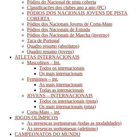
Pódios do Nacional de pista coberta
Classificações dos clubes ano a ano (PC)
PÓDIOS DOS NACIONAIS JOVENS DE PISTA
COBERTA
Pódios dos Nacionais Jovens de Corta-Mato
Pódios dos Nacionais de Estrada
Pódios dos Nacionais de Marcha (inverno)
Taça de Portugal
Quadro resumo (absolutos)
Quadro resumo (jovens)
ATLETAS INTERNACIONAIS
Masculinos – Int.
Todos os internacionais
Os mais internacionais
Femininos – int.
As mais internacionais
Todas as internacionais
JOVENS – INTERNACIONAIS
Todos os internacionais (pista)
Os mais internacionais (pista)
Corta-Mato – int.
JOGOS OLÍMPICOS
As presenças portuguesas (todas as modalidades)
As presenças portuguesas (atletismo)
CAMPEONATOS DO MUNDO