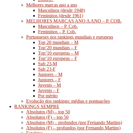
Melhores marcas ano a ano
Masculinos (desde 1948)
Femininos (desde 1961)
MELHORES MARCAS ANO A ANO – P. COB.
Masculinos – P. Cob.
Femininos – P. Cob.
Portugueses nos rankings mundiais e europeus
Top 20 mundiais – M
Top’20 mundiais – F
Top’10 europeus – M
Top’10 europeus – F
Sub 23-M
Sub 23-F
Juniores – M
Juniores – F
Juvenis – M
Juvenis – F
Por mérito
Evolução dos rankings: médias e pontuações
RANKINGS SEMPRE
Absolutos (M) – top 50
Absolutos (F) – top 50
Absolutos (M) – profundos (por Fernando Martins)
Absolutos (F) – profundos (por Fernando Martins)