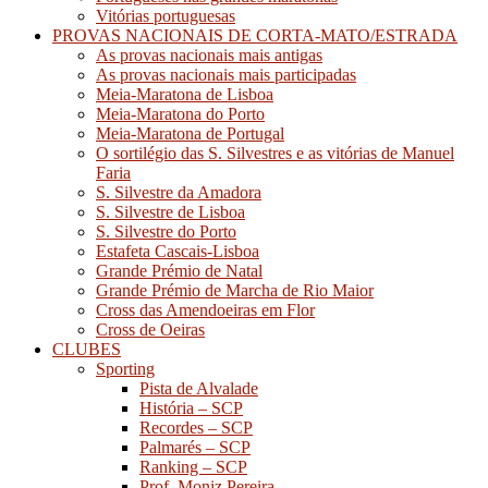
Vitórias portuguesas
PROVAS NACIONAIS DE CORTA-MATO/ESTRADA
As provas nacionais mais antigas
As provas nacionais mais participadas
Meia-Maratona de Lisboa
Meia-Maratona do Porto
Meia-Maratona de Portugal
O sortilégio das S. Silvestres e as vitórias de Manuel
Faria
S. Silvestre da Amadora
S. Silvestre de Lisboa
S. Silvestre do Porto
Estafeta Cascais-Lisboa
Grande Prémio de Natal
Grande Prémio de Marcha de Rio Maior
Cross das Amendoeiras em Flor
Cross de Oeiras
CLUBES
Sporting
Pista de Alvalade
História – SCP
Recordes – SCP
Palmarés – SCP
Ranking – SCP
Prof. Moniz Pereira