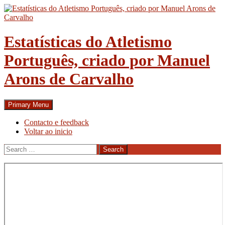
Skip
to
content
Estatísticas do Atletismo
Português, criado por Manuel
Arons de Carvalho
Search
Primary Menu
Contacto e feedback
Voltar ao inicio
Search
for: