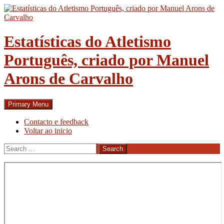
Skip
to
content
Estatísticas do Atletismo
Português, criado por Manuel
Arons de Carvalho
Search
Primary Menu
Contacto e feedback
Voltar ao inicio
Search
for: