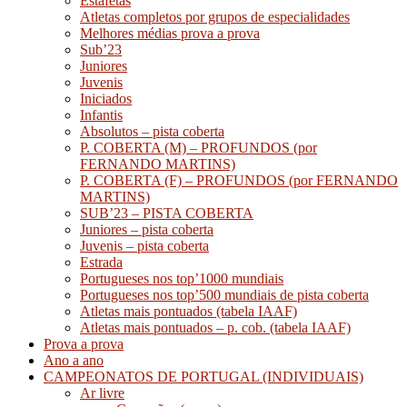
Estafetas
Atletas completos por grupos de especialidades
Melhores médias prova a prova
Sub’23
Juniores
Juvenis
Iniciados
Infantis
Absolutos – pista coberta
P. COBERTA (M) – PROFUNDOS (por
FERNANDO MARTINS)
P. COBERTA (F) – PROFUNDOS (por FERNANDO
MARTINS)
SUB’23 – PISTA COBERTA
Juniores – pista coberta
Juvenis – pista coberta
Estrada
Portugueses nos top’1000 mundiais
Portugueses nos top’500 mundiais de pista coberta
Atletas mais pontuados (tabela IAAF)
Atletas mais pontuados – p. cob. (tabela IAAF)
Prova a prova
Ano a ano
CAMPEONATOS DE PORTUGAL (INDIVIDUAIS)
Ar livre