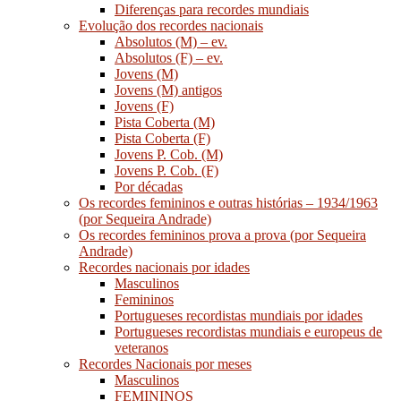
Diferenças para recordes mundiais
Evolução dos recordes nacionais
Absolutos (M) – ev.
Absolutos (F) – ev.
Jovens (M)
Jovens (M) antigos
Jovens (F)
Pista Coberta (M)
Pista Coberta (F)
Jovens P. Cob. (M)
Jovens P. Cob. (F)
Por décadas
Os recordes femininos e outras histórias – 1934/1963
(por Sequeira Andrade)
Os recordes femininos prova a prova (por Sequeira
Andrade)
Recordes nacionais por idades
Masculinos
Femininos
Portugueses recordistas mundiais por idades
Portugueses recordistas mundiais e europeus de
veteranos
Recordes Nacionais por meses
Masculinos
FEMININOS