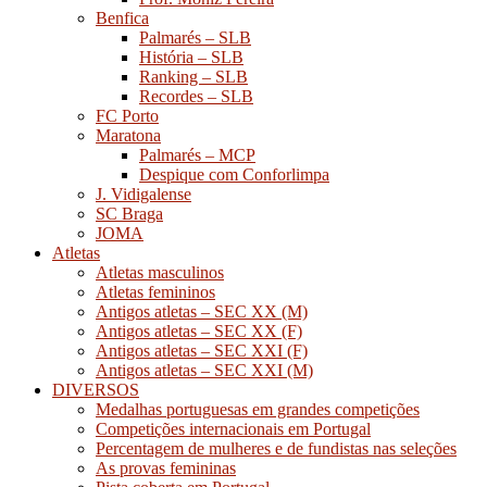
Benfica
Palmarés – SLB
História – SLB
Ranking – SLB
Recordes – SLB
FC Porto
Maratona
Palmarés – MCP
Despique com Conforlimpa
J. Vidigalense
SC Braga
JOMA
Atletas
Atletas masculinos
Atletas femininos
Antigos atletas – SEC XX (M)
Antigos atletas – SEC XX (F)
Antigos atletas – SEC XXI (F)
Antigos atletas – SEC XXI (M)
DIVERSOS
Medalhas portuguesas em grandes competições
Competições internacionais em Portugal
Percentagem de mulheres e de fundistas nas seleções
As provas femininas