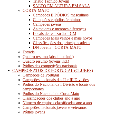
Triatlo Técnico Jovem
SALTO EM ALTURA EM SALA
CORTA-MATO
Campeões E PÓDIOS masculinos
Campeões e pódios femininos
Campeões jovens
As maiores e menores diferenças
Locais de realização – CM
Campeões Mais velhos e mais novos
Classificações dos principais atletas
DN Jovem – CORTA-MATO
Estrada
Quadro resumo (absolutos ind.)
Quadro resumo (jovens ind.)
Pódios das competições nacionais
CAMPEONATOS DE PORTUGAL (CLUBES)
Campeões de Portugal
Campeões nacionais das II e III Divisões
Pódios do Nacional da I Divisão e locais dos
campeonatos
Pódios do Nacional de Corta-Mato
Classificações dos clubes ano a ano
Número de equipas classificadas ano a ano
Campeões nacionais jovens e veteranos
Pódios jovens