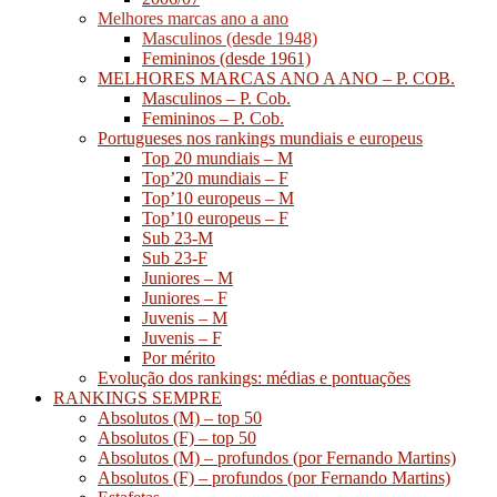
Melhores marcas ano a ano
Masculinos (desde 1948)
Femininos (desde 1961)
MELHORES MARCAS ANO A ANO – P. COB.
Masculinos – P. Cob.
Femininos – P. Cob.
Portugueses nos rankings mundiais e europeus
Top 20 mundiais – M
Top’20 mundiais – F
Top’10 europeus – M
Top’10 europeus – F
Sub 23-M
Sub 23-F
Juniores – M
Juniores – F
Juvenis – M
Juvenis – F
Por mérito
Evolução dos rankings: médias e pontuações
RANKINGS SEMPRE
Absolutos (M) – top 50
Absolutos (F) – top 50
Absolutos (M) – profundos (por Fernando Martins)
Absolutos (F) – profundos (por Fernando Martins)