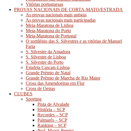
Vitórias portuguesas
PROVAS NACIONAIS DE CORTA-MATO/ESTRADA
As provas nacionais mais antigas
As provas nacionais mais participadas
Meia-Maratona de Lisboa
Meia-Maratona do Porto
Meia-Maratona de Portugal
O sortilégio das S. Silvestres e as vitórias de Manuel
Faria
S. Silvestre da Amadora
S. Silvestre de Lisboa
S. Silvestre do Porto
Estafeta Cascais-Lisboa
Grande Prémio de Natal
Grande Prémio de Marcha de Rio Maior
Cross das Amendoeiras em Flor
Cross de Oeiras
CLUBES
Sporting
Pista de Alvalade
História – SCP
Recordes – SCP
Palmarés – SCP
Ranking – SCP
Prof. Moniz Pereira