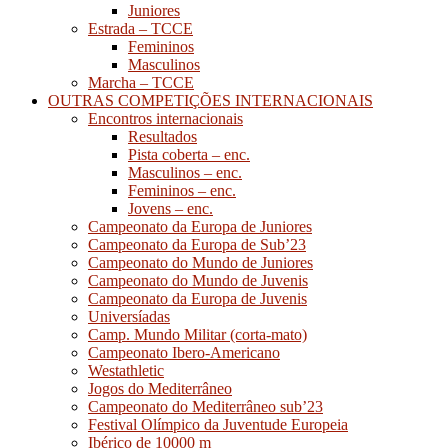
Juniores
Estrada – TCCE
Femininos
Masculinos
Marcha – TCCE
OUTRAS COMPETIÇÕES INTERNACIONAIS
Encontros internacionais
Resultados
Pista coberta – enc.
Masculinos – enc.
Femininos – enc.
Jovens – enc.
Campeonato da Europa de Juniores
Campeonato da Europa de Sub’23
Campeonato do Mundo de Juniores
Campeonato do Mundo de Juvenis
Campeonato da Europa de Juvenis
Universíadas
Camp. Mundo Militar (corta-mato)
Campeonato Ibero-Americano
Westathletic
Jogos do Mediterrâneo
Campeonato do Mediterrâneo sub’23
Festival Olímpico da Juventude Europeia
Ibérico de 10000 m