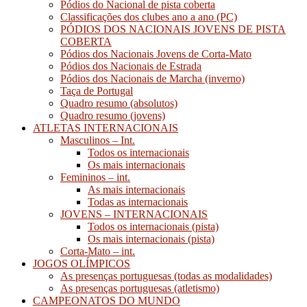
Pódios do Nacional de pista coberta
Classificações dos clubes ano a ano (PC)
PÓDIOS DOS NACIONAIS JOVENS DE PISTA
COBERTA
Pódios dos Nacionais Jovens de Corta-Mato
Pódios dos Nacionais de Estrada
Pódios dos Nacionais de Marcha (inverno)
Taça de Portugal
Quadro resumo (absolutos)
Quadro resumo (jovens)
ATLETAS INTERNACIONAIS
Masculinos – Int.
Todos os internacionais
Os mais internacionais
Femininos – int.
As mais internacionais
Todas as internacionais
JOVENS – INTERNACIONAIS
Todos os internacionais (pista)
Os mais internacionais (pista)
Corta-Mato – int.
JOGOS OLÍMPICOS
As presenças portuguesas (todas as modalidades)
As presenças portuguesas (atletismo)
CAMPEONATOS DO MUNDO