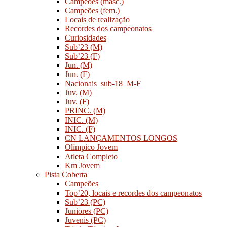
Campeões (masc.)
Campeões (fem.)
Locais de realização
Recordes dos campeonatos
Curiosidades
Sub’23 (M)
Sub’23 (F)
Jun. (M)
Jun. (F)
Nacionais_sub-18_M-F
Juv. (M)
Juv. (F)
PRINC. (M)
INIC. (M)
INIC. (F)
CN LANÇAMENTOS LONGOS
Olímpico Jovem
Atleta Completo
Km Jovem
Pista Coberta
Campeões
Top’20, locais e recordes dos campeonatos
Sub’23 (PC)
Juniores (PC)
Juvenis (PC)