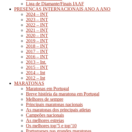
Liga de Diamante/Finais IAAF
PRESENÇAS INTERNACIONAIS ANO A ANO
2024 – INT
2023 – INT
2022 – INT
2021 – INT
2020 – INT
2019 – INT
2018 – INT
2017 – INT
2016 – INT
2013 – Int.
2015 – INT
2014 – Int
2012 – Int
MARATONAS
Maratonas em Portugal
Breve história da maratona em Portugal
Melhores de sempre
Principais maratonas nacionais
As maratonas dos principais atletas
Campeões nacionais
As melhores estreias
Os melhores top’5 e top’10
Portugueses nas grandes maratonas