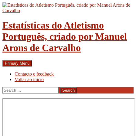
Skip
to
content
Estatísticas do Atletismo
Português, criado por Manuel
Arons de Carvalho
Search
Primary Menu
Contacto e feedback
Voltar ao inicio
Search
for: