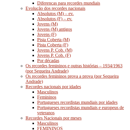
Diferenças para recordes mundiais
Evolução dos recordes nacionais
Absolutos (M) – ev.
Absolutos (F) – ev.
Jovens (M)
Jovens (M) antigos
Jovens (F)
Pista Coberta (M)
Pista Coberta (F)
Jovens P. Cob. (M)
Jovens P. Cob. (F)
Por décadas
Os recordes femininos e outras histórias – 1934/1963
(por Sequeira Andrade)
Os recordes femininos prova a prova (por Sequeira
Andrade)
Recordes nacionais por idades
Masculinos
Femininos
Portugueses recordistas mundiais por idades
Portugueses recordistas mundiais e europeus de
veteranos
Recordes Nacionais por meses
Masculinos
FEMININOS