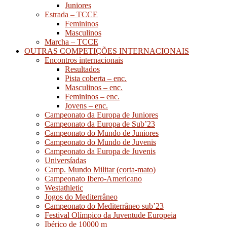
Juniores
Estrada – TCCE
Femininos
Masculinos
Marcha – TCCE
OUTRAS COMPETIÇÕES INTERNACIONAIS
Encontros internacionais
Resultados
Pista coberta – enc.
Masculinos – enc.
Femininos – enc.
Jovens – enc.
Campeonato da Europa de Juniores
Campeonato da Europa de Sub’23
Campeonato do Mundo de Juniores
Campeonato do Mundo de Juvenis
Campeonato da Europa de Juvenis
Universíadas
Camp. Mundo Militar (corta-mato)
Campeonato Ibero-Americano
Westathletic
Jogos do Mediterrâneo
Campeonato do Mediterrâneo sub’23
Festival Olímpico da Juventude Europeia
Ibérico de 10000 m