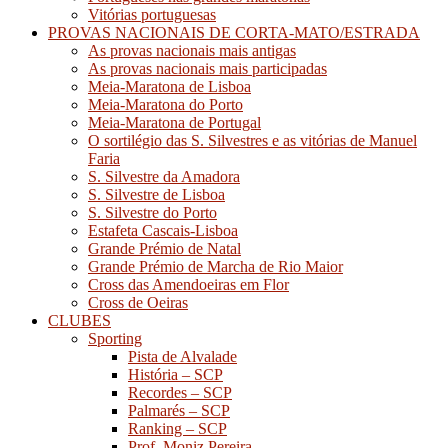
Vitórias portuguesas
PROVAS NACIONAIS DE CORTA-MATO/ESTRADA
As provas nacionais mais antigas
As provas nacionais mais participadas
Meia-Maratona de Lisboa
Meia-Maratona do Porto
Meia-Maratona de Portugal
O sortilégio das S. Silvestres e as vitórias de Manuel
Faria
S. Silvestre da Amadora
S. Silvestre de Lisboa
S. Silvestre do Porto
Estafeta Cascais-Lisboa
Grande Prémio de Natal
Grande Prémio de Marcha de Rio Maior
Cross das Amendoeiras em Flor
Cross de Oeiras
CLUBES
Sporting
Pista de Alvalade
História – SCP
Recordes – SCP
Palmarés – SCP
Ranking – SCP
Prof. Moniz Pereira