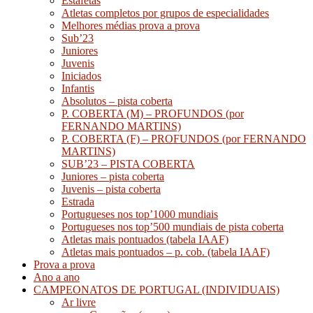
Estafetas
Atletas completos por grupos de especialidades
Melhores médias prova a prova
Sub’23
Juniores
Juvenis
Iniciados
Infantis
Absolutos – pista coberta
P. COBERTA (M) – PROFUNDOS (por
FERNANDO MARTINS)
P. COBERTA (F) – PROFUNDOS (por FERNANDO
MARTINS)
SUB’23 – PISTA COBERTA
Juniores – pista coberta
Juvenis – pista coberta
Estrada
Portugueses nos top’1000 mundiais
Portugueses nos top’500 mundiais de pista coberta
Atletas mais pontuados (tabela IAAF)
Atletas mais pontuados – p. cob. (tabela IAAF)
Prova a prova
Ano a ano
CAMPEONATOS DE PORTUGAL (INDIVIDUAIS)
Ar livre