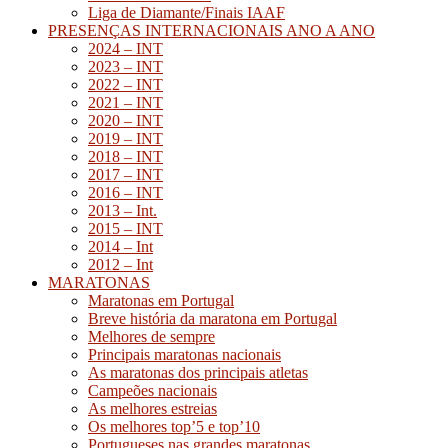
Liga de Diamante/Finais IAAF
PRESENÇAS INTERNACIONAIS ANO A ANO
2024 – INT
2023 – INT
2022 – INT
2021 – INT
2020 – INT
2019 – INT
2018 – INT
2017 – INT
2016 – INT
2013 – Int.
2015 – INT
2014 – Int
2012 – Int
MARATONAS
Maratonas em Portugal
Breve história da maratona em Portugal
Melhores de sempre
Principais maratonas nacionais
As maratonas dos principais atletas
Campeões nacionais
As melhores estreias
Os melhores top’5 e top’10
Portugueses nas grandes maratonas