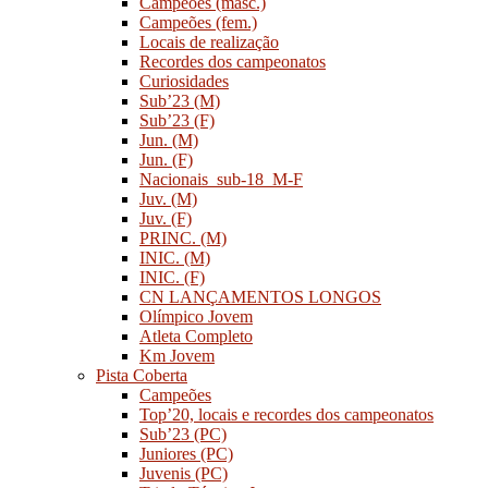
Campeões (masc.)
Campeões (fem.)
Locais de realização
Recordes dos campeonatos
Curiosidades
Sub’23 (M)
Sub’23 (F)
Jun. (M)
Jun. (F)
Nacionais_sub-18_M-F
Juv. (M)
Juv. (F)
PRINC. (M)
INIC. (M)
INIC. (F)
CN LANÇAMENTOS LONGOS
Olímpico Jovem
Atleta Completo
Km Jovem
Pista Coberta
Campeões
Top’20, locais e recordes dos campeonatos
Sub’23 (PC)
Juniores (PC)
Juvenis (PC)