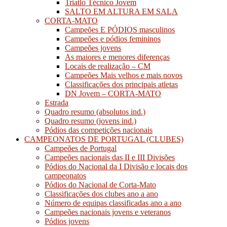
Triatlo Técnico Jovem
SALTO EM ALTURA EM SALA
CORTA-MATO
Campeões E PÓDIOS masculinos
Campeões e pódios femininos
Campeões jovens
As maiores e menores diferenças
Locais de realização – CM
Campeões Mais velhos e mais novos
Classificações dos principais atletas
DN Jovem – CORTA-MATO
Estrada
Quadro resumo (absolutos ind.)
Quadro resumo (jovens ind.)
Pódios das competições nacionais
CAMPEONATOS DE PORTUGAL (CLUBES)
Campeões de Portugal
Campeões nacionais das II e III Divisões
Pódios do Nacional da I Divisão e locais dos
campeonatos
Pódios do Nacional de Corta-Mato
Classificações dos clubes ano a ano
Número de equipas classificadas ano a ano
Campeões nacionais jovens e veteranos
Pódios jovens