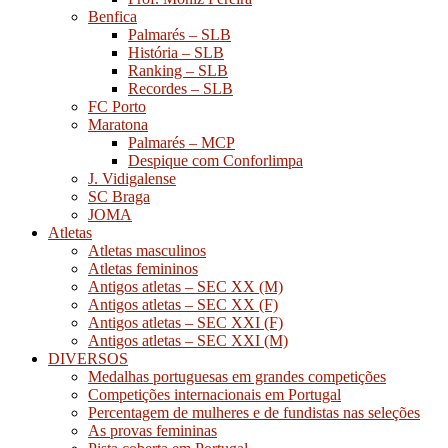
Benfica
Palmarés – SLB
História – SLB
Ranking – SLB
Recordes – SLB
FC Porto
Maratona
Palmarés – MCP
Despique com Conforlimpa
J. Vidigalense
SC Braga
JOMA
Atletas
Atletas masculinos
Atletas femininos
Antigos atletas – SEC XX (M)
Antigos atletas – SEC XX (F)
Antigos atletas – SEC XXI (F)
Antigos atletas – SEC XXI (M)
DIVERSOS
Medalhas portuguesas em grandes competições
Competições internacionais em Portugal
Percentagem de mulheres e de fundistas nas seleções
As provas femininas