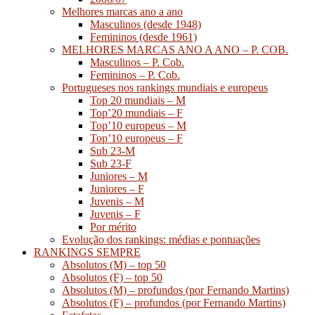
Melhores marcas ano a ano
Masculinos (desde 1948)
Femininos (desde 1961)
MELHORES MARCAS ANO A ANO – P. COB.
Masculinos – P. Cob.
Femininos – P. Cob.
Portugueses nos rankings mundiais e europeus
Top 20 mundiais – M
Top’20 mundiais – F
Top’10 europeus – M
Top’10 europeus – F
Sub 23-M
Sub 23-F
Juniores – M
Juniores – F
Juvenis – M
Juvenis – F
Por mérito
Evolução dos rankings: médias e pontuações
RANKINGS SEMPRE
Absolutos (M) – top 50
Absolutos (F) – top 50
Absolutos (M) – profundos (por Fernando Martins)
Absolutos (F) – profundos (por Fernando Martins)