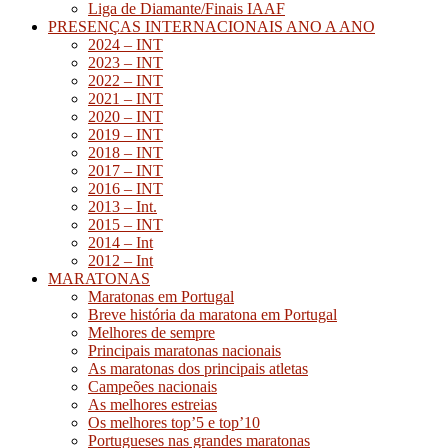
Liga de Diamante/Finais IAAF
PRESENÇAS INTERNACIONAIS ANO A ANO
2024 – INT
2023 – INT
2022 – INT
2021 – INT
2020 – INT
2019 – INT
2018 – INT
2017 – INT
2016 – INT
2013 – Int.
2015 – INT
2014 – Int
2012 – Int
MARATONAS
Maratonas em Portugal
Breve história da maratona em Portugal
Melhores de sempre
Principais maratonas nacionais
As maratonas dos principais atletas
Campeões nacionais
As melhores estreias
Os melhores top’5 e top’10
Portugueses nas grandes maratonas