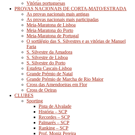
Vitórias portuguesas
PROVAS NACIONAIS DE CORTA-MATO/ESTRADA
As provas nacionais mais antigas
As provas nacionais mais participadas
Meia-Maratona de Lisboa
Meia-Maratona do Porto
Meia-Maratona de Portugal
O sortilégio das S. Silvestres e as vitórias de Manuel
Faria
S. Silvestre da Amadora
S. Silvestre de Lisboa
S. Silvestre do Porto
Estafeta Cascais-Lisboa
Grande Prémio de Natal
Grande Prémio de Marcha de Rio Maior
Cross das Amendoeiras em Flor
Cross de Oeiras
CLUBES
Sporting
Pista de Alvalade
História – SCP
Recordes – SCP
Palmarés – SCP
Ranking – SCP
Prof. Moniz Pereira