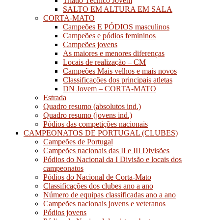
Triatlo Técnico Jovem
SALTO EM ALTURA EM SALA
CORTA-MATO
Campeões E PÓDIOS masculinos
Campeões e pódios femininos
Campeões jovens
As maiores e menores diferenças
Locais de realização – CM
Campeões Mais velhos e mais novos
Classificações dos principais atletas
DN Jovem – CORTA-MATO
Estrada
Quadro resumo (absolutos ind.)
Quadro resumo (jovens ind.)
Pódios das competições nacionais
CAMPEONATOS DE PORTUGAL (CLUBES)
Campeões de Portugal
Campeões nacionais das II e III Divisões
Pódios do Nacional da I Divisão e locais dos
campeonatos
Pódios do Nacional de Corta-Mato
Classificações dos clubes ano a ano
Número de equipas classificadas ano a ano
Campeões nacionais jovens e veteranos
Pódios jovens