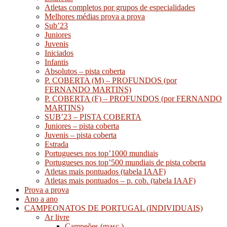
Atletas completos por grupos de especialidades
Melhores médias prova a prova
Sub’23
Juniores
Juvenis
Iniciados
Infantis
Absolutos – pista coberta
P. COBERTA (M) – PROFUNDOS (por
FERNANDO MARTINS)
P. COBERTA (F) – PROFUNDOS (por FERNANDO
MARTINS)
SUB’23 – PISTA COBERTA
Juniores – pista coberta
Juvenis – pista coberta
Estrada
Portugueses nos top’1000 mundiais
Portugueses nos top’500 mundiais de pista coberta
Atletas mais pontuados (tabela IAAF)
Atletas mais pontuados – p. cob. (tabela IAAF)
Prova a prova
Ano a ano
CAMPEONATOS DE PORTUGAL (INDIVIDUAIS)
Ar livre
Campeões (masc.)