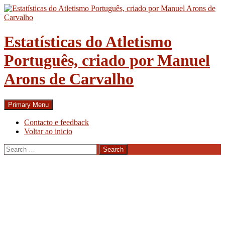
Skip
to
content
Estatísticas do Atletismo
Português, criado por Manuel
Arons de Carvalho
Search
Primary Menu
Contacto e feedback
Voltar ao inicio
Search
for: