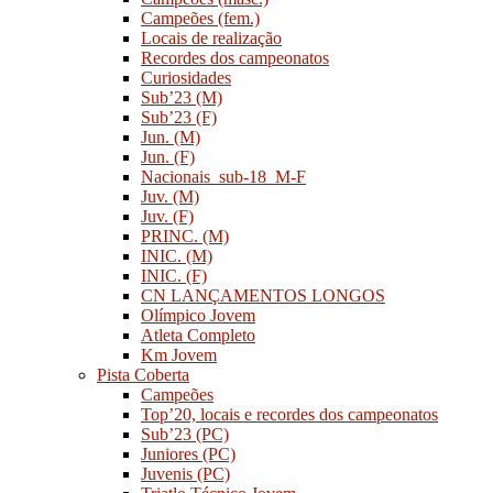
Campeões (fem.)
Locais de realização
Recordes dos campeonatos
Curiosidades
Sub’23 (M)
Sub’23 (F)
Jun. (M)
Jun. (F)
Nacionais_sub-18_M-F
Juv. (M)
Juv. (F)
PRINC. (M)
INIC. (M)
INIC. (F)
CN LANÇAMENTOS LONGOS
Olímpico Jovem
Atleta Completo
Km Jovem
Pista Coberta
Campeões
Top’20, locais e recordes dos campeonatos
Sub’23 (PC)
Juniores (PC)
Juvenis (PC)