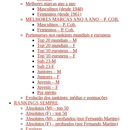
Melhores marcas ano a ano
Masculinos (desde 1948)
Femininos (desde 1961)
MELHORES MARCAS ANO A ANO – P. COB.
Masculinos – P. Cob.
Femininos – P. Cob.
Portugueses nos rankings mundiais e europeus
Top 20 mundiais – M
Top’20 mundiais – F
Top’10 europeus – M
Top’10 europeus – F
Sub 23-M
Sub 23-F
Juniores – M
Juniores – F
Juvenis – M
Juvenis – F
Por mérito
Evolução dos rankings: médias e pontuações
RANKINGS SEMPRE
Absolutos (M) – top 50
Absolutos (F) – top 50
Absolutos (M) – profundos (por Fernando Martins)
Absolutos (F) – profundos (por Fernando Martins)
Estafetas