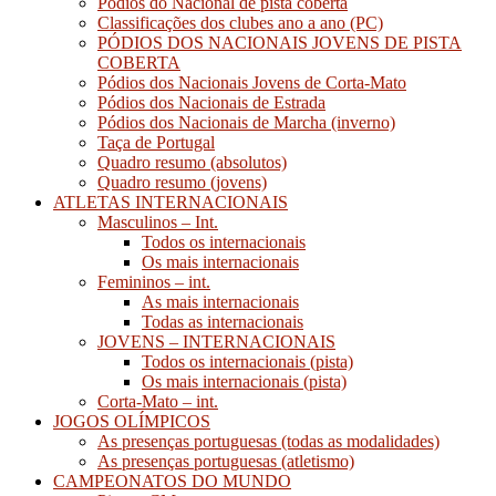
Pódios do Nacional de pista coberta
Classificações dos clubes ano a ano (PC)
PÓDIOS DOS NACIONAIS JOVENS DE PISTA
COBERTA
Pódios dos Nacionais Jovens de Corta-Mato
Pódios dos Nacionais de Estrada
Pódios dos Nacionais de Marcha (inverno)
Taça de Portugal
Quadro resumo (absolutos)
Quadro resumo (jovens)
ATLETAS INTERNACIONAIS
Masculinos – Int.
Todos os internacionais
Os mais internacionais
Femininos – int.
As mais internacionais
Todas as internacionais
JOVENS – INTERNACIONAIS
Todos os internacionais (pista)
Os mais internacionais (pista)
Corta-Mato – int.
JOGOS OLÍMPICOS
As presenças portuguesas (todas as modalidades)
As presenças portuguesas (atletismo)
CAMPEONATOS DO MUNDO