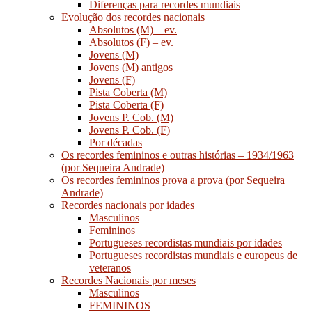
Diferenças para recordes mundiais
Evolução dos recordes nacionais
Absolutos (M) – ev.
Absolutos (F) – ev.
Jovens (M)
Jovens (M) antigos
Jovens (F)
Pista Coberta (M)
Pista Coberta (F)
Jovens P. Cob. (M)
Jovens P. Cob. (F)
Por décadas
Os recordes femininos e outras histórias – 1934/1963
(por Sequeira Andrade)
Os recordes femininos prova a prova (por Sequeira
Andrade)
Recordes nacionais por idades
Masculinos
Femininos
Portugueses recordistas mundiais por idades
Portugueses recordistas mundiais e europeus de
veteranos
Recordes Nacionais por meses
Masculinos
FEMININOS