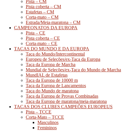
Pista – CM
Pista coberta – CM
Estafetas – CM
Corta-mato – CM
Estrada/Meia-maratona – CM
CAMPEONATOS DA EUROPA
Pista – CE
Pista coberta – CE
Corta-mato – CE
TAÇAS DO MUNDO E DA EUROPA
Taça do Mundo/Intercontinental
Europeu de Seleções/ex-Taça da Europa
Taça da Europa de Marcha
Mundial de Seleções/ex-Taça do Mundo de Marcha
MundIAL de Estafetas
Taça da Europa de 10000 m
Taça da Europa de Lançamentos
Taça do Mundo de maratona
Taça da Europa de Provas Combinadas
Taça da Europa de maratona/meia-maratona
TAÇAS DOS CLUBES CAMPEÕES EUROPEUS
Pista – TCCE
Corta-Mato – TCCE
Masculinos
Femininos