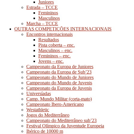
Juniores
Estrada – TCCE
Femininos
Masculinos
Marcha – TCCE
OUTRAS COMPETIÇÕES INTERNACIONAIS
Encontros internacionais
Resultados
Pista coberta – enc.
Masculinos – enc.
Femininos – enc.
Jovens – enc.
Campeonato da Europa de Juniores
Campeonato da Europa de Sub’23
Campeonato do Mundo de Juniores
Campeonato do Mundo de Juvenis
Campeonato da Europa de Juvenis
Universíadas
Camp. Mundo Militar (corta-mato)
Campeonato Ibero-Americano
Westathletic
Jogos do Mediterrâneo
Campeonato do Mediterrâneo sub’23
Festival Olímpico da Juventude Europeia
Ibérico de 10000 m