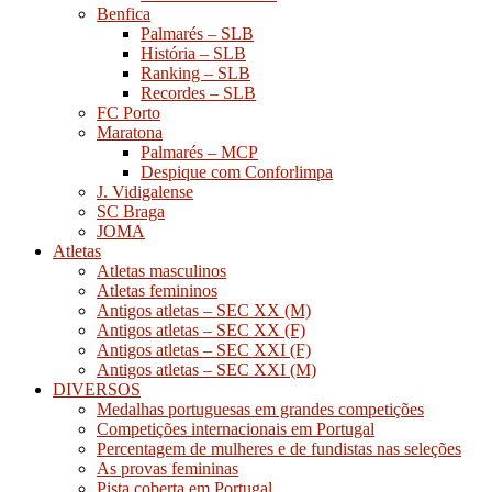
Benfica
Palmarés – SLB
História – SLB
Ranking – SLB
Recordes – SLB
FC Porto
Maratona
Palmarés – MCP
Despique com Conforlimpa
J. Vidigalense
SC Braga
JOMA
Atletas
Atletas masculinos
Atletas femininos
Antigos atletas – SEC XX (M)
Antigos atletas – SEC XX (F)
Antigos atletas – SEC XXI (F)
Antigos atletas – SEC XXI (M)
DIVERSOS
Medalhas portuguesas em grandes competições
Competições internacionais em Portugal
Percentagem de mulheres e de fundistas nas seleções
As provas femininas
Pista coberta em Portugal