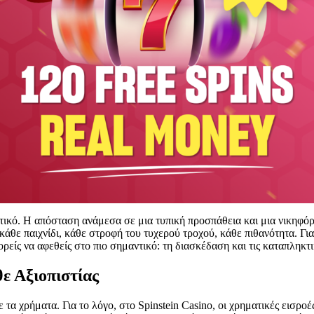
ικό. Η απόσταση ανάμεσα σε μια τυπική προσπάθεια και μια νικηφόρα
ι κάθε παιχνίδι, κάθε στροφή του τυχερού τροχού, κάθε πιθανότητα. Γ
ρείς να αφεθείς στο πιο σημαντικό: τη διασκέδαση και τις καταπληκτι
ε Αξιοπιστίας
τα χρήματα. Για το λόγο, στο Spinstein Casino, οι χρηματικές εισρο