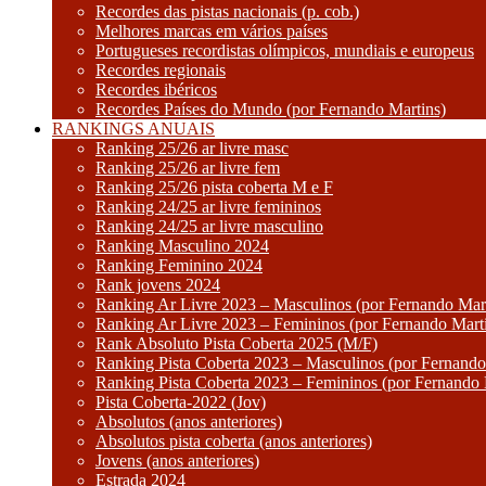
Recordes das pistas nacionais (p. cob.)
Melhores marcas em vários países
Portugueses recordistas olímpicos, mundiais e europeus
Recordes regionais
Recordes ibéricos
Recordes Países do Mundo (por Fernando Martins)
RANKINGS ANUAIS
Ranking 25/26 ar livre masc
Ranking 25/26 ar livre fem
Ranking 25/26 pista coberta M e F
Ranking 24/25 ar livre femininos
Ranking 24/25 ar livre masculino
Ranking Masculino 2024
Ranking Feminino 2024
Rank jovens 2024
Ranking Ar Livre 2023 – Masculinos (por Fernando Mart
Ranking Ar Livre 2023 – Femininos (por Fernando Mart
Rank Absoluto Pista Coberta 2025 (M/F)
Ranking Pista Coberta 2023 – Masculinos (por Fernando
Ranking Pista Coberta 2023 – Femininos (por Fernando 
Pista Coberta-2022 (Jov)
Absolutos (anos anteriores)
Absolutos pista coberta (anos anteriores)
Jovens (anos anteriores)
Estrada 2024