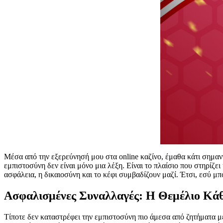
Μέσα από την εξερεύνησή μου στα online καζίνο, έμαθα κάτι σημαντ
εμπιστοσύνη δεν είναι μόνο μια λέξη. Είναι το πλαίσιο που στηρίζε
ασφάλεια, η δικαιοσύνη και το κέφι συμβαδίζουν μαζί. Έτσι, εσύ μπο
Ασφαλισμένες Συναλλαγές: Η Θεμέλιο Κάθ
Τίποτε δεν καταστρέφει την εμπιστοσύνη πιο άμεσα από ζητήματα με 