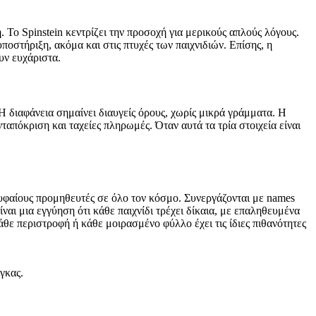
. Το Spinstein κεντρίζει την προσοχή για μερικούς απλούς λόγους.
υποστήριξη, ακόμα και στις πτυχές των παιχνιδιών. Επίσης, η
υν ευχάριστα.
Η διαφάνεια σημαίνει διαυγείς όρους, χωρίς μικρά γράμματα. Η
όκριση και ταχείες πληρωμές. Όταν αυτά τα τρία στοιχεία είναι
κορυφαίους προμηθευτές σε όλο τον κόσμο. Συνεργάζονται με names
ίναι μια εγγύηση ότι κάθε παιχνίδι τρέχει δίκαια, με επαληθευμένα
άθε περιστροφή ή κάθε μοιρασμένο φύλλο έχει τις ίδιες πιθανότητες
γκας.