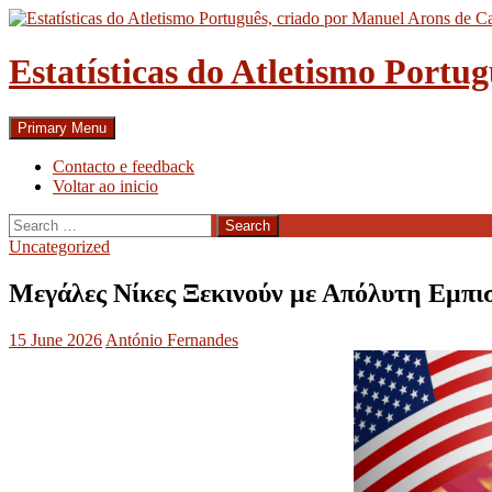
Skip
to
content
Estatísticas do Atletismo Portu
Search
Primary Menu
Contacto e feedback
Voltar ao inicio
Search
for:
Uncategorized
Μεγάλες Νίκες Ξεκινούν με Απόλυτη Εμπισ
15 June 2026
António Fernandes