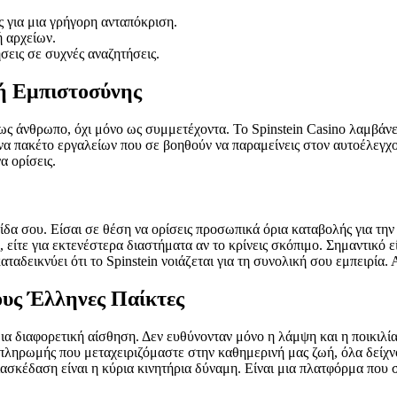
 για μια γρήγορη ανταπόκριση.
ή αρχείων.
εις σε συχνές αναζητήσεις.
ή Εμπιστοσύνης
ως άνθρωπο, όχι μόνο ως συμμετέχοντα. Το Spinstein Casino λαμβάνε
α πακέτο εργαλείων που σε βοηθούν να παραμείνεις στον αυτοέλεγχο.
α ορίσεις.
δα σου. Είσαι σε θέση να ορίσεις προσωπικά όρια καταβολής για την η
ης, είτε για εκτενέστερα διαστήματα αν το κρίνεις σκόπιμο. Σημαντικ
αδεικνύει ότι το Spinstein νοιάζεται για τη συνολική σου εμπειρία
τους Έλληνες Παίκτες
μια διαφορετική αίσθηση. Δεν ευθύνονταν μόνο η λάμψη και η ποικιλ
πληρωμής που μεταχειριζόμαστε στην καθημερινή μας ζωή, όλα δείχνο
διασκέδαση είναι η κύρια κινητήρια δύναμη. Είναι μια πλατφόρμα που σ