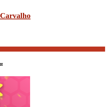
e Carvalho
α