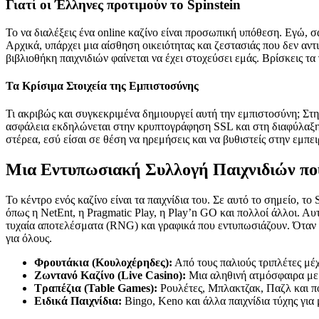
Γιατί οι Έλληνες προτιμούν το Spinstein
Το να διαλέξεις ένα online καζίνο είναι προσωπική υπόθεση. Εγώ, σα
Αρχικά, υπάρχει μια αίσθηση οικειότητας και ζεστασιάς που δεν αντι
βιβλιοθήκη παιχνιδιών φαίνεται να έχει στοχεύσει εμάς. Βρίσκεις τ
Τα Κρίσιμα Στοιχεία της Εμπιστοσύνης
Τι ακριβώς και συγκεκριμένα δημιουργεί αυτή την εμπιστοσύνη; Στη
ασφάλεια εκδηλώνεται στην κρυπτογράφηση SSL και στη διαφύλαξη 
στέρεα, εσύ είσαι σε θέση να ηρεμήσεις και να βυθιστείς στην εμπειρ
Μια Εντυπωσιακή Συλλογή Παιχνιδιών πο
Το κέντρο ενός καζίνο είναι τα παιχνίδια του. Σε αυτό το σημείο, τ
όπως η NetEnt, η Pragmatic Play, η Play’n GO και πολλοί άλλοι. Αυτ
τυχαία αποτελέσματα (RNG) και γραφικά που εντυπωσιάζουν. Όταν πατ
για όλους.
Φρουτάκια (Κουλοχέρηδες):
Από τους παλιούς τριπλέτες μέχρ
Ζωντανό Καζίνο (Live Casino):
Μια αληθινή ατμόσφαιρα με π
Τραπέζια (Table Games):
Ρουλέτες, Μπλακτζακ, Παζλ και πο
Ειδικά Παιχνίδια:
Bingo, Keno και άλλα παιχνίδια τύχης για