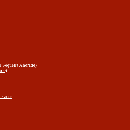
or Sequeira Andrade)
ade)
teranos