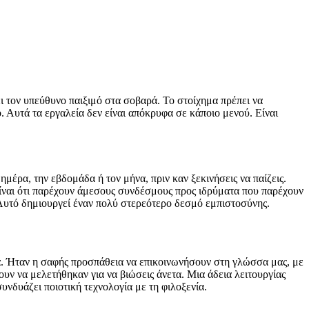
ι τον υπεύθυνο παιξιμό στα σοβαρά. Το στοίχημα πρέπει να
 Αυτά τα εργαλεία δεν είναι απόκρυφα σε κάποιο μενού. Είναι
μέρα, την εβδομάδα ή τον μήνα, πριν καν ξεκινήσεις να παίζεις.
ό είναι ότι παρέχουν άμεσους συνδέσμους προς ιδρύματα που παρέχουν
. Αυτό δημιουργεί έναν πολύ στερεότερο δεσμό εμπιστοσύνης.
ία. Ήταν η σαφής προσπάθεια να επικοινωνήσουν στη γλώσσα μας, με
υν να μελετήθηκαν για να βιώσεις άνετα. Μια άδεια λειτουργίας
υνδυάζει ποιοτική τεχνολογία με τη φιλοξενία.