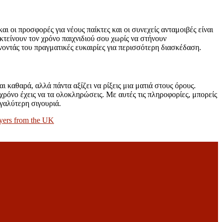
 οι προσφορές για νέους παίκτες και οι συνεχείς ανταμοιβές είναι
κτείνουν τον χρόνο παιχνιδιού σου χωρίς να στήνουν
νοντάς του πραγματικές ευκαιρίες για περισσότερη διασκέδαση.
ι καθαρά, αλλά πάντα αξίζει να ρίξεις μια ματιά στους όρους.
χρόνο έχεις να τα ολοκληρώσεις. Με αυτές τις πληροφορίες, μπορείς
εγαλύτερη σιγουριά.
ayers from the UK