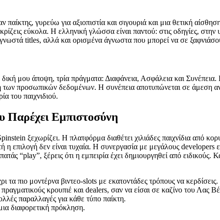
ν παίκτης, γυρεύω για αξιοπιστία και σιγουριά και μια θετική αίσθηση
κρίζεις εύκολα. Η ελληνική γλώσσα είναι παντού: στις οδηγίες, στην 
α γνωστά titles, αλλά και ορισμένα άγνωστα που μπορεί να σε ξαφνιάσο
 δική μου άποψη, τρία πράγματα: Διαφάνεια, Ασφάλεια και Συνέπεια. 
των προσωπικών δεδομένων. Η συνέπεια αποτυπώνεται σε άμεση ανταπ
ία του παιχνιδιού.
υ Παρέχει Εμπιστοσύνη
ο Spinstein ξεχωρίζει. Η πλατφόρμα διαθέτει χιλιάδες παιχνίδια από 
ή η επιλογή δεν είναι τυχαία. Η συνεργασία με μεγάλους developers ε
άς “play”, ξέρεις ότι η εμπειρία έχει δημιουργηθεί από ειδικούς. Κ
ι τα πιο μοντέρνα βιντεο-slots με εκατοντάδες τρόπους να κερδίσεις.
ραγματικούς κρουπιέ και dealers, σαν να είσαι σε καζίνο του Λας Βέ
λλές παραλλαγές για κάθε τύπο παίκτη.
 μια διαφορετική πρόκληση.