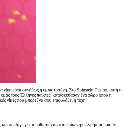
 νίκη είναι συνήθως η εμπιστοσύνη. Στο Spinstein Casino, αυτή η
ια εμάς τους Έλληνες παίκτες, κατασκεύασαν ένα χώρο όπου η
κές νίκες που μπορεί να σου επιφυλάξει η τύχη.
ές και οι εξαγωγές τοποθετούνται στο επίκεντρο. Χρησιμοποιούν