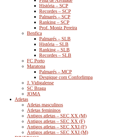
Pista de Alvalade
História – SCP
Recordes – SCP
Palmarés – SCP
Ranking – SCP
Prof. Moniz Pereira
Benfica
Palmarés – SLB
História – SLB
Ranking – SLB
Recordes – SLB
FC Porto
Maratona
Palmarés – MCP
Despique com Conforlimpa
J. Vidigalense
SC Braga
JOMA
Atletas
Atletas masculinos
Atletas femininos
Antigos atletas – SEC XX (M)
Antigos atletas – SEC XX (F)
Antigos atletas – SEC XXI (F)
Antigos atletas – SEC XXI (M)