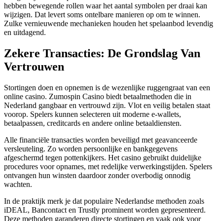
hebben bewegende rollen waar het aantal symbolen per draai kan
wijzigen. Dat levert soms ontelbare manieren op om te winnen.
Zulke vernieuwende mechanieken houden het spelaanbod levendig
en uitdagend.
Zekere Transacties: De Grondslag Van
Vertrouwen
Stortingen doen en opnemen is de wezenlijke ruggengraat van een
online casino. Zumospin Casino biedt betaalmethoden die in
Nederland gangbaar en vertrouwd zijn. Vlot en veilig betalen staat
voorop. Spelers kunnen selecteren uit moderne e-wallets,
betaalpassen, creditcards en andere online betaaldiensten.
Alle financiële transacties worden beveiligd met geavanceerde
versleuteling. Zo worden persoonlijke en bankgegevens
afgeschermd tegen pottenkijkers. Het casino gebruikt duidelijke
procedures voor opnames, met redelijke verwerkingstijden. Spelers
ontvangen hun winsten daardoor zonder overbodig onnodig
wachten.
In de praktijk merk je dat populaire Nederlandse methoden zoals
iDEAL, Bancontact en Trustly prominent worden gepresenteerd.
Deze methoden garanderen directe stortingen en vaak ook voor