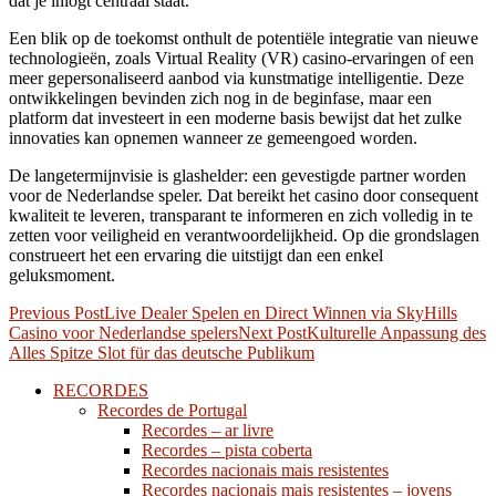
dat je inlogt centraal staat.
Een blik op de toekomst onthult de potentiële integratie van nieuwe
technologieën, zoals Virtual Reality (VR) casino-ervaringen of een
meer gepersonaliseerd aanbod via kunstmatige intelligentie. Deze
ontwikkelingen bevinden zich nog in de beginfase, maar een
platform dat investeert in een moderne basis bewijst dat het zulke
innovaties kan opnemen wanneer ze gemeengoed worden.
De langetermijnvisie is glashelder: een gevestigde partner worden
voor de Nederlandse speler. Dat bereikt het casino door consequent
kwaliteit te leveren, transparant te informeren en zich volledig in te
zetten voor veiligheid en verantwoordelijkheid. Op die grondslagen
construeert het een ervaring die uitstijgt dan een enkel
geluksmoment.
Post
Previous Post
Live Dealer Spelen en Direct Winnen via SkyHills
Casino voor Nederlandse spelers
Next Post
Kulturelle Anpassung des
navigation
Alles Spitze Slot für das deutsche Publikum
RECORDES
Recordes de Portugal
Recordes – ar livre
Recordes – pista coberta
Recordes nacionais mais resistentes
Recordes nacionais mais resistentes – jovens