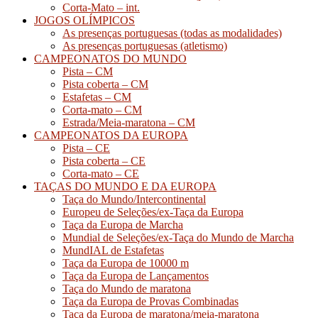
Corta-Mato – int.
JOGOS OLÍMPICOS
As presenças portuguesas (todas as modalidades)
As presenças portuguesas (atletismo)
CAMPEONATOS DO MUNDO
Pista – CM
Pista coberta – CM
Estafetas – CM
Corta-mato – CM
Estrada/Meia-maratona – CM
CAMPEONATOS DA EUROPA
Pista – CE
Pista coberta – CE
Corta-mato – CE
TAÇAS DO MUNDO E DA EUROPA
Taça do Mundo/Intercontinental
Europeu de Seleções/ex-Taça da Europa
Taça da Europa de Marcha
Mundial de Seleções/ex-Taça do Mundo de Marcha
MundIAL de Estafetas
Taça da Europa de 10000 m
Taça da Europa de Lançamentos
Taça do Mundo de maratona
Taça da Europa de Provas Combinadas
Taça da Europa de maratona/meia-maratona