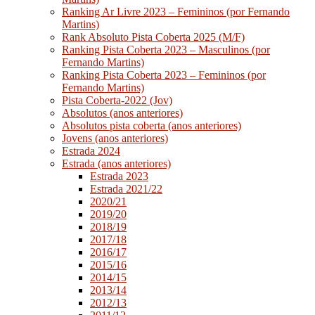
Ranking Ar Livre 2023 – Femininos (por Fernando
Martins)
Rank Absoluto Pista Coberta 2025 (M/F)
Ranking Pista Coberta 2023 – Masculinos (por
Fernando Martins)
Ranking Pista Coberta 2023 – Femininos (por
Fernando Martins)
Pista Coberta-2022 (Jov)
Absolutos (anos anteriores)
Absolutos pista coberta (anos anteriores)
Jovens (anos anteriores)
Estrada 2024
Estrada (anos anteriores)
Estrada 2023
Estrada 2021/22
2020/21
2019/20
2018/19
2017/18
2016/17
2015/16
2014/15
2013/14
2012/13