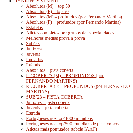
RANKINGS SEMPRE
Absolutos (M) – top 50
Absolutos (F) – top 50
Absolutos (M) – profundos (por Fernando Martins)
Absolutos (F) – profundos (por Fernando Martins)
Estafetas
Atletas completos por grupos de especialidades
Melhores médias prova a prova
Sub’23
Juniores
Juvenis
Iniciados
Infantis
Absolutos – pista coberta
P. COBERTA (M) – PROFUNDOS (por
FERNANDO MARTINS)
P. COBERTA (F) – PROFUNDOS (por FERNANDO
MARTINS)
SUB’23 – PISTA COBERTA
Juniores – pista coberta
Juvenis – pista coberta
Estrada
Portugueses nos top’1000 mundiais
Portugueses nos top’500 mundiais de pista coberta
Atletas mais pontuados (tabela IAAF)