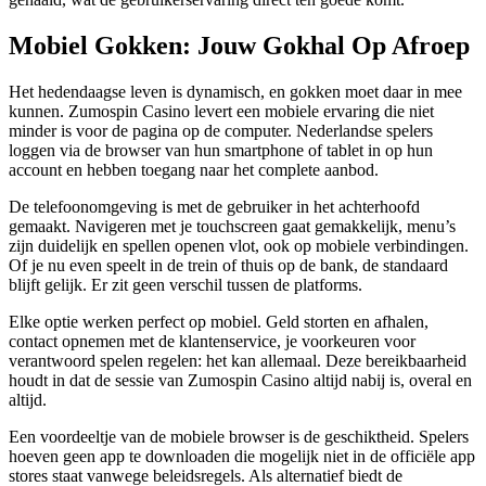
Mobiel Gokken: Jouw Gokhal Op Afroep
Het hedendaagse leven is dynamisch, en gokken moet daar in mee
kunnen. Zumospin Casino levert een mobiele ervaring die niet
minder is voor de pagina op de computer. Nederlandse spelers
loggen via de browser van hun smartphone of tablet in op hun
account en hebben toegang naar het complete aanbod.
De telefoonomgeving is met de gebruiker in het achterhoofd
gemaakt. Navigeren met je touchscreen gaat gemakkelijk, menu’s
zijn duidelijk en spellen openen vlot, ook op mobiele verbindingen.
Of je nu even speelt in de trein of thuis op de bank, de standaard
blijft gelijk. Er zit geen verschil tussen de platforms.
Elke optie werken perfect op mobiel. Geld storten en afhalen,
contact opnemen met de klantenservice, je voorkeuren voor
verantwoord spelen regelen: het kan allemaal. Deze bereikbaarheid
houdt in dat de sessie van Zumospin Casino altijd nabij is, overal en
altijd.
Een voordeeltje van de mobiele browser is de geschiktheid. Spelers
hoeven geen app te downloaden die mogelijk niet in de officiële app
stores staat vanwege beleidsregels. Als alternatief biedt de