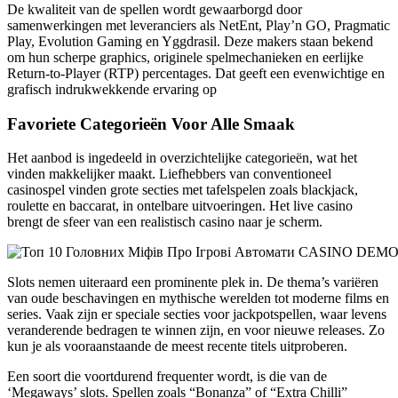
De kwaliteit van de spellen wordt gewaarborgd door
samenwerkingen met leveranciers als NetEnt, Play’n GO, Pragmatic
Play, Evolution Gaming en Yggdrasil. Deze makers staan bekend
om hun scherpe graphics, originele spelmechanieken en eerlijke
Return-to-Player (RTP) percentages. Dat geeft een evenwichtige en
grafisch indrukwekkende ervaring op
Favoriete Categorieën Voor Alle Smaak
Het aanbod is ingedeeld in overzichtelijke categorieën, wat het
vinden makkelijker maakt. Liefhebbers van conventioneel
casinospel vinden grote secties met tafelspelen zoals blackjack,
roulette en baccarat, in ontelbare uitvoeringen. Het live casino
brengt de sfeer van een realistisch casino naar je scherm.
Slots nemen uiteraard een prominente plek in. De thema’s variëren
van oude beschavingen en mythische werelden tot moderne films en
series. Vaak zijn er speciale secties voor jackpotspellen, waar levens
veranderende bedragen te winnen zijn, en voor nieuwe releases. Zo
kun je als vooraanstaande de meest recente titels uitproberen.
Een soort die voortdurend frequenter wordt, is die van de
‘Megaways’ slots. Spellen zoals “Bonanza” of “Extra Chilli”