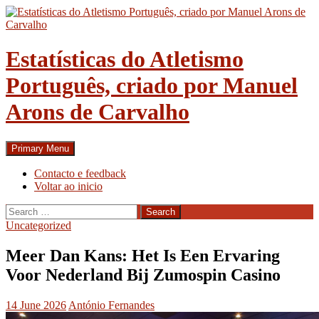
Skip
to
content
Estatísticas do Atletismo
Português, criado por Manuel
Arons de Carvalho
Search
Primary Menu
Contacto e feedback
Voltar ao inicio
Search
for:
Uncategorized
Meer Dan Kans: Het Is Een Ervaring
Voor Nederland Bij Zumospin Casino
14 June 2026
António Fernandes