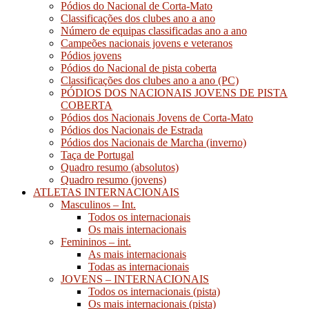
Pódios do Nacional de Corta-Mato
Classificações dos clubes ano a ano
Número de equipas classificadas ano a ano
Campeões nacionais jovens e veteranos
Pódios jovens
Pódios do Nacional de pista coberta
Classificações dos clubes ano a ano (PC)
PÓDIOS DOS NACIONAIS JOVENS DE PISTA
COBERTA
Pódios dos Nacionais Jovens de Corta-Mato
Pódios dos Nacionais de Estrada
Pódios dos Nacionais de Marcha (inverno)
Taça de Portugal
Quadro resumo (absolutos)
Quadro resumo (jovens)
ATLETAS INTERNACIONAIS
Masculinos – Int.
Todos os internacionais
Os mais internacionais
Femininos – int.
As mais internacionais
Todas as internacionais
JOVENS – INTERNACIONAIS
Todos os internacionais (pista)
Os mais internacionais (pista)