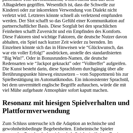
Alltagsleben gegriffen. Wesentlich ist, dass die Schwelle zur
Kinderei oder zur inkorrekten Verwendung von Dialekt nicht
verletzt wird. Letzteres könnte schnell als verletzend empfunden
werden. Der Slot schafft so das Gefühl einer Kommunikation auf
partnerschaftlicher Basis. Diese Sorgfalt bei den sprachlichen
Feinheiten schafft Zuversicht und ein Empfinden des Komforts.
Diese Faktoren sind wichtige Faktoren, die deutsche Nutzer davon
abhalten, ein Spiel nach kurzer Zeit wieder zu beenden. Im
Einzelnen könnte sich das in Hinweisen wie “Glückwunsch, das
war ein voller Erfolg!” ausdrücken, anstelle des standardisierten
“Big Win!”. Oder in Bonusrunden-Namen, die deutsche
Redensarten wie “Jackpot geknackt” oder “Volltreffer” aufgreifen.
Die Kunst besteht darin, diese Sprachform durchgängig über alle
Berührungspunkte hinweg einzusetzen – vom Supportmenü bis zur
Spielbestätigung im Automatikmodus. Ein inkonsistenter Sprachstil,
bei dem unvermittelt englische Begriffe auftauchen, würde die mit
viel Mühe aufgebaute Atmosphäre sofort kaputt machen.
Resonanz mit hiesigen Spielverhalten und
Plattformverwendung
Zum Schluss untersuche ich die Adaption an technische und
gewohnheitsbedingte Begebenheiten. Einheimische Spieler