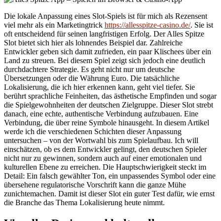
Die lokale Anpassung eines Slot-Spiels ist für mich als Rezensent
viel mehr als ein Marketingtrick
https://allesspitze-casino.de/
. Sie ist
oft entscheidend für seinen langfristigen Erfolg. Der Alles Spitze
Slot bietet sich hier als lohnendes Beispiel dar. Zahlreiche
Entwickler geben sich damit zufrieden, ein paar Klischees über ein
Land zu streuen. Bei diesem Spiel zeigt sich jedoch eine deutlich
durchdachtere Strategie. Es geht nicht nur um deutsche
Übersetzungen oder die Währung Euro. Die tatsächliche
Lokalisierung, die ich hier erkennen kann, geht viel tiefer. Sie
berührt sprachliche Feinheiten, das ästhetische Empfinden und sogar
die Spielgewohnheiten der deutschen Zielgruppe. Dieser Slot strebt
danach, eine echte, authentische Verbindung aufzubauen. Eine
Verbindung, die über reine Symbole hinausgeht. In diesem Artikel
werde ich die verschiedenen Schichten dieser Anpassung
untersuchen – von der Wortwahl bis zum Spielaufbau. Ich will
einschätzen, ob es dem Entwickler gelingt, den deutschen Spieler
nicht nur zu gewinnen, sondern auch auf einer emotionalen und
kulturellen Ebene zu erreichen. Die Hauptschwierigkeit steckt im
Detail: Ein falsch gewählter Ton, ein unpassendes Symbol oder eine
übersehene regulatorische Vorschrift kann die ganze Mühe
zunichtemachen. Damit ist dieser Slot ein guter Test dafür, wie ernst
die Branche das Thema Lokalisierung heute nimmt.