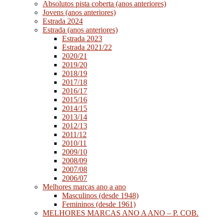
Absolutos pista coberta (anos anteriores)
Jovens (anos anteriores)
Estrada 2024
Estrada (anos anteriores)
Estrada 2023
Estrada 2021/22
2020/21
2019/20
2018/19
2017/18
2016/17
2015/16
2014/15
2013/14
2012/13
2011/12
2010/11
2009/10
2008/09
2007/08
2006/07
Melhores marcas ano a ano
Masculinos (desde 1948)
Femininos (desde 1961)
MELHORES MARCAS ANO A ANO – P. COB.