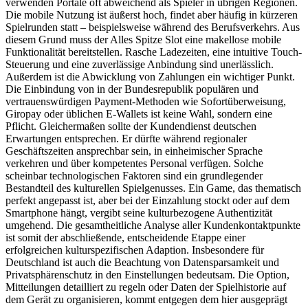
verwenden Portale oft abweichend als Spieler in übrigen Regionen.
Die mobile Nutzung ist äußerst hoch, findet aber häufig in kürzeren
Spielrunden statt – beispielsweise während des Berufsverkehrs. Aus
diesem Grund muss der Alles Spitze Slot eine makellose mobile
Funktionalität bereitstellen. Rasche Ladezeiten, eine intuitive Touch-
Steuerung und eine zuverlässige Anbindung sind unerlässlich.
Außerdem ist die Abwicklung von Zahlungen ein wichtiger Punkt.
Die Einbindung von in der Bundesrepublik populären und
vertrauenswürdigen Payment-Methoden wie Sofortüberweisung,
Giropay oder üblichen E-Wallets ist keine Wahl, sondern eine
Pflicht. Gleichermaßen sollte der Kundendienst deutschen
Erwartungen entsprechen. Er dürfte während regionaler
Geschäftszeiten ansprechbar sein, in einheimischer Sprache
verkehren und über kompetentes Personal verfügen. Solche
scheinbar technologischen Faktoren sind ein grundlegender
Bestandteil des kulturellen Spielgenusses. Ein Game, das thematisch
perfekt angepasst ist, aber bei der Einzahlung stockt oder auf dem
Smartphone hängt, vergibt seine kulturbezogene Authentizität
umgehend. Die gesamtheitliche Analyse aller Kundenkontaktpunkte
ist somit der abschließende, entscheidende Etappe einer
erfolgreichen kulturspezifischen Adaption. Insbesondere für
Deutschland ist auch die Beachtung von Datensparsamkeit und
Privatsphärenschutz in den Einstellungen bedeutsam. Die Option,
Mitteilungen detailliert zu regeln oder Daten der Spielhistorie auf
dem Gerät zu organisieren, kommt entgegen dem hier ausgeprägt