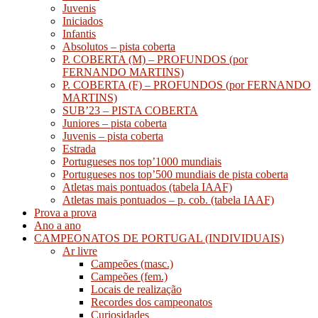
Juvenis
Iniciados
Infantis
Absolutos – pista coberta
P. COBERTA (M) – PROFUNDOS (por
FERNANDO MARTINS)
P. COBERTA (F) – PROFUNDOS (por FERNANDO
MARTINS)
SUB’23 – PISTA COBERTA
Juniores – pista coberta
Juvenis – pista coberta
Estrada
Portugueses nos top’1000 mundiais
Portugueses nos top’500 mundiais de pista coberta
Atletas mais pontuados (tabela IAAF)
Atletas mais pontuados – p. cob. (tabela IAAF)
Prova a prova
Ano a ano
CAMPEONATOS DE PORTUGAL (INDIVIDUAIS)
Ar livre
Campeões (masc.)
Campeões (fem.)
Locais de realização
Recordes dos campeonatos
Curiosidades