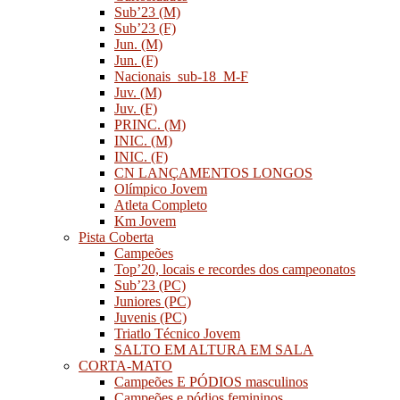
Sub’23 (M)
Sub’23 (F)
Jun. (M)
Jun. (F)
Nacionais_sub-18_M-F
Juv. (M)
Juv. (F)
PRINC. (M)
INIC. (M)
INIC. (F)
CN LANÇAMENTOS LONGOS
Olímpico Jovem
Atleta Completo
Km Jovem
Pista Coberta
Campeões
Top’20, locais e recordes dos campeonatos
Sub’23 (PC)
Juniores (PC)
Juvenis (PC)
Triatlo Técnico Jovem
SALTO EM ALTURA EM SALA
CORTA-MATO
Campeões E PÓDIOS masculinos
Campeões e pódios femininos