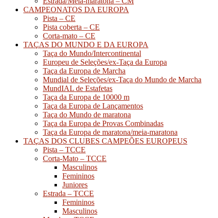
Estrada/Meia-maratona – CM
CAMPEONATOS DA EUROPA
Pista – CE
Pista coberta – CE
Corta-mato – CE
TAÇAS DO MUNDO E DA EUROPA
Taça do Mundo/Intercontinental
Europeu de Seleções/ex-Taça da Europa
Taça da Europa de Marcha
Mundial de Seleções/ex-Taça do Mundo de Marcha
MundIAL de Estafetas
Taça da Europa de 10000 m
Taça da Europa de Lançamentos
Taça do Mundo de maratona
Taça da Europa de Provas Combinadas
Taça da Europa de maratona/meia-maratona
TAÇAS DOS CLUBES CAMPEÕES EUROPEUS
Pista – TCCE
Corta-Mato – TCCE
Masculinos
Femininos
Juniores
Estrada – TCCE
Femininos
Masculinos