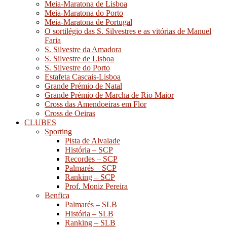
Meia-Maratona de Lisboa
Meia-Maratona do Porto
Meia-Maratona de Portugal
O sortilégio das S. Silvestres e as vitórias de Manuel
Faria
S. Silvestre da Amadora
S. Silvestre de Lisboa
S. Silvestre do Porto
Estafeta Cascais-Lisboa
Grande Prémio de Natal
Grande Prémio de Marcha de Rio Maior
Cross das Amendoeiras em Flor
Cross de Oeiras
CLUBES
Sporting
Pista de Alvalade
História – SCP
Recordes – SCP
Palmarés – SCP
Ranking – SCP
Prof. Moniz Pereira
Benfica
Palmarés – SLB
História – SLB
Ranking – SLB