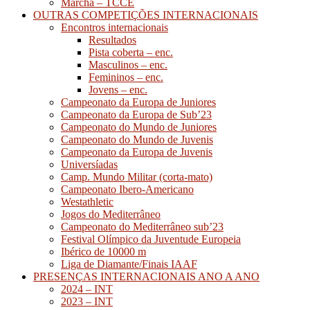
Marcha – TCCE
OUTRAS COMPETIÇÕES INTERNACIONAIS
Encontros internacionais
Resultados
Pista coberta – enc.
Masculinos – enc.
Femininos – enc.
Jovens – enc.
Campeonato da Europa de Juniores
Campeonato da Europa de Sub’23
Campeonato do Mundo de Juniores
Campeonato do Mundo de Juvenis
Campeonato da Europa de Juvenis
Universíadas
Camp. Mundo Militar (corta-mato)
Campeonato Ibero-Americano
Westathletic
Jogos do Mediterrâneo
Campeonato do Mediterrâneo sub’23
Festival Olímpico da Juventude Europeia
Ibérico de 10000 m
Liga de Diamante/Finais IAAF
PRESENÇAS INTERNACIONAIS ANO A ANO
2024 – INT
2023 – INT