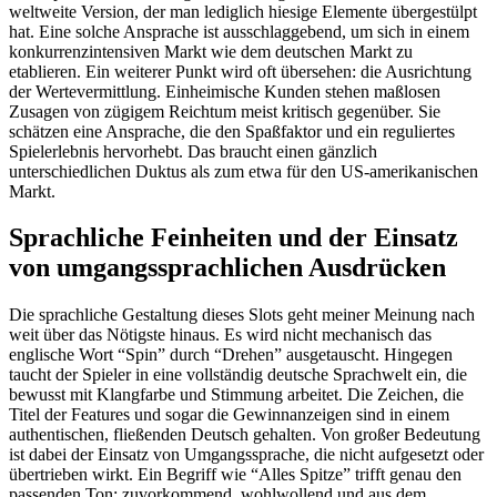
weltweite Version, der man lediglich hiesige Elemente übergestülpt
hat. Eine solche Ansprache ist ausschlaggebend, um sich in einem
konkurrenzintensiven Markt wie dem deutschen Markt zu
etablieren. Ein weiterer Punkt wird oft übersehen: die Ausrichtung
der Wertevermittlung. Einheimische Kunden stehen maßlosen
Zusagen von zügigem Reichtum meist kritisch gegenüber. Sie
schätzen eine Ansprache, die den Spaßfaktor und ein reguliertes
Spielerlebnis hervorhebt. Das braucht einen gänzlich
unterschiedlichen Duktus als zum etwa für den US-amerikanischen
Markt.
Sprachliche Feinheiten und der Einsatz
von umgangssprachlichen Ausdrücken
Die sprachliche Gestaltung dieses Slots geht meiner Meinung nach
weit über das Nötigste hinaus. Es wird nicht mechanisch das
englische Wort “Spin” durch “Drehen” ausgetauscht. Hingegen
taucht der Spieler in eine vollständig deutsche Sprachwelt ein, die
bewusst mit Klangfarbe und Stimmung arbeitet. Die Zeichen, die
Titel der Features und sogar die Gewinnanzeigen sind in einem
authentischen, fließenden Deutsch gehalten. Von großer Bedeutung
ist dabei der Einsatz von Umgangssprache, die nicht aufgesetzt oder
übertrieben wirkt. Ein Begriff wie “Alles Spitze” trifft genau den
passenden Ton: zuvorkommend, wohlwollend und aus dem