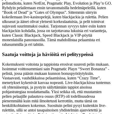
pelistudioita, kuten NetEnt, Pragmatic Play, Evolution ja Play’n GO.
Ryhdyin pelailemaan ensin tavanomaisilla hedelmäpeleillä, kuten
“Book of Dead” ja “Gates of Olympus”. Sittemmin siirryin
kokeilemaan live-kasinopelejä, kuten blackjackia ja rulettia. Pelien
ulkoasut ja äänet olivat yleisesti korkealaatuisia, ja pelit toimivat
sujuvasti suurimmaksi osaksi. Tarjonnan syvyys tulee esiin kuten
blackjackin kohdalla, jossa on tarjottavana lukuisia eri variantteja,
kuten Classic Blackjack, Speed Blackjack ja VIP-pöytiä
monenlaisilla panostasoilla. Tämä mahdollistaa pelaamista eri
rahasummilla ja eri tahtiin.
Saatuja voittoja ja häviöitä eri pelityypeissä
Kokemukseni voitoista ja tappioista erosivat suuresti pelin mukaan.
Isoimmat voittosummiani sain Pragmatic Playn “Sweet Bonanza” -
pelistä, jossa pääsin mukaan kunnon bonuspyöräytyksiin.
Vastaavasti, vauhdikkaissa pelaamisissa, kuten “Crazy Time”,
menetykset kykenivät kasvaa nopeasti. Live-blackjackissa tuntemus
oli yhtenäisempi, ja pystyin säilyttämään tappiot aisoissa
pohjastrategiaa noudattamalla. Yksi seikka oli, että muutamien
pelien pelaajille palautuva osuus (RTP) oli todellisuudessa
pienemmältä kuin mitä ilmoitetusti kerrottiin, mutta tämä on
henkilökohtainen kokemus. Suosituin pelini pysyi kuitenkin live-
rulettiin, sillä se antoi tasapainoisen yhdistelmän ajanvietettä ja