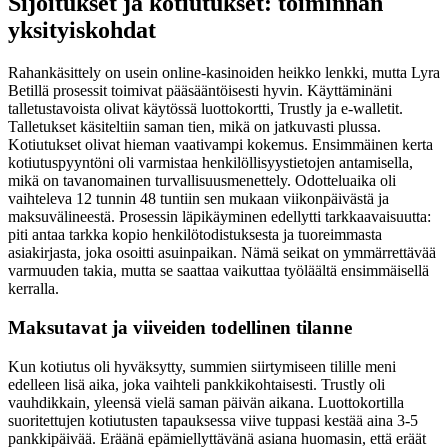
Sijoitukset ja kotiutukset: toiminnan
yksityiskohdat
Rahankäsittely on usein online-kasinoiden heikko lenkki, mutta Lyra
Betillä prosessit toimivat pääsääntöisesti hyvin. Käyttäminäni
talletustavoista olivat käytössä luottokortti, Trustly ja e-walletit.
Talletukset käsiteltiin saman tien, mikä on jatkuvasti plussa.
Kotiutukset olivat hieman vaativampi kokemus. Ensimmäinen kerta
kotiutuspyyntöni oli varmistaa henkilöllisyystietojen antamisella,
mikä on tavanomainen turvallisuusmenettely. Odotteluaika oli
vaihteleva 12 tunnin 48 tuntiin sen mukaan viikonpäivästä ja
maksuvälineestä. Prosessin läpikäyminen edellytti tarkkaavaisuutta:
piti antaa tarkka kopio henkilötodistuksesta ja tuoreimmasta
asiakirjasta, joka osoitti asuinpaikan. Nämä seikat on ymmärrettävää
varmuuden takia, mutta se saattaa vaikuttaa työläältä ensimmäisellä
kerralla.
Maksutavat ja viiveiden todellinen tilanne
Kun kotiutus oli hyväksytty, summien siirtymiseen tilille meni
edelleen lisä aika, joka vaihteli pankkikohtaisesti. Trustly oli
vauhdikkain, yleensä vielä saman päivän aikana. Luottokortilla
suoritettujen kotiutusten tapauksessa viive tuppasi kestää aina 3-5
pankkipäivää. Eräänä epämiellyttävänä asiana huomasin, että eräät