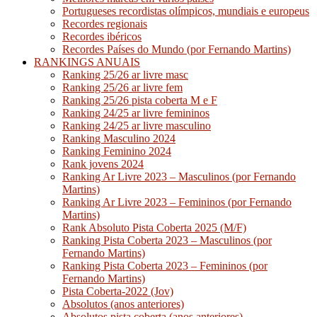
Portugueses recordistas olímpicos, mundiais e europeus
Recordes regionais
Recordes ibéricos
Recordes Países do Mundo (por Fernando Martins)
RANKINGS ANUAIS
Ranking 25/26 ar livre masc
Ranking 25/26 ar livre fem
Ranking 25/26 pista coberta M e F
Ranking 24/25 ar livre femininos
Ranking 24/25 ar livre masculino
Ranking Masculino 2024
Ranking Feminino 2024
Rank jovens 2024
Ranking Ar Livre 2023 – Masculinos (por Fernando
Martins)
Ranking Ar Livre 2023 – Femininos (por Fernando
Martins)
Rank Absoluto Pista Coberta 2025 (M/F)
Ranking Pista Coberta 2023 – Masculinos (por
Fernando Martins)
Ranking Pista Coberta 2023 – Femininos (por
Fernando Martins)
Pista Coberta-2022 (Jov)
Absolutos (anos anteriores)
Absolutos pista coberta (anos anteriores)