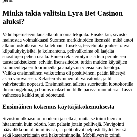
perin.
Minkä takia valitsin Lyra Bet Casinon
aluksi?
Valintaperusteeni taustalla oli monia tekijöitä. Ensiksikin, sivusto
mainostaa voimakkaasti Suomen markkinoiden lisenssiä, mikä antoi
alkuun uskottavan vaikutelman. Toiseksi, tervetulotarjoukset olivat
kilpailukykyisiltä, ja kolmantena, pelivalikoima oli laajalta
suosittujen pelien osalta. Ennen rekisteröitymistä tein perinteisen
taustatarkistuksen: selvitin lisenssitiedot, tutkin muiden käyttäjien
kommentteja eri foorumeilta ja analysoin yleisiä käyttöehtoja.
Vaikka ensimmäinen vaikutelma oli positiivinen, päätin lähestyä
asiaa varovaisesti. Rekisteröityminen oli vaivatonta, ja tili
vahvistettiin nopeasti. Ensimmäinen talletus suoritettiin luottokortilla
ilman ongelmia, ja bonus maksettiin tilille parissa minuutissa. Tässä
vaiheessa kaikki sujui odotetusti.
Ensimäinen kokemus käyttäjäkokemuksesta
Sivuston ulkoasu on moderni ja selkeä, mutta se toimi hieman
hitaammin kuin odotin, kun pelasin jotain pelilivejä. Navigointi
päävalikkoon oli intuitiivista, ja pelit olivat helposti löydettävissä
sekä kategorioittain että hakutoiminnolla. Mobiiliversio toimii