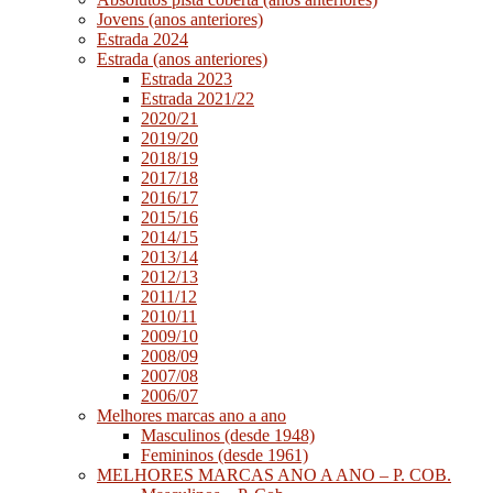
Jovens (anos anteriores)
Estrada 2024
Estrada (anos anteriores)
Estrada 2023
Estrada 2021/22
2020/21
2019/20
2018/19
2017/18
2016/17
2015/16
2014/15
2013/14
2012/13
2011/12
2010/11
2009/10
2008/09
2007/08
2006/07
Melhores marcas ano a ano
Masculinos (desde 1948)
Femininos (desde 1961)
MELHORES MARCAS ANO A ANO – P. COB.