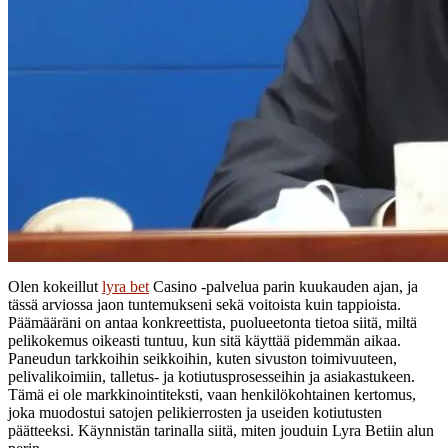
Olen kokeillut
lyra bet
Casino -palvelua parin kuukauden ajan, ja
tässä arviossa jaon tuntemukseni sekä voitoista kuin tappioista.
Päämääräni on antaa konkreettista, puolueetonta tietoa siitä, miltä
pelikokemus oikeasti tuntuu, kun sitä käyttää pidemmän aikaa.
Paneudun tarkkoihin seikkoihin, kuten sivuston toimivuuteen,
pelivalikoimiin, talletus- ja kotiutusprosesseihin ja asiakastukeen.
Tämä ei ole markkinointiteksti, vaan henkilökohtainen kertomus,
joka muodostui satojen pelikierrosten ja useiden kotiutusten
päätteeksi. Käynnistän tarinalla siitä, miten jouduin Lyra Betiin alun