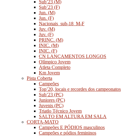
Sub’23 (M)
Sub’23 (F)
Jun. (M)
Jun. (F)
Nacionais_sub-18_M-F
Juv. (M)
Juv. (F)
PRINC. (M)
INIC. (M)
INIC. (F)
CN LANÇAMENTOS LONGOS
Olímpico Jovem
Atleta Completo
Km Jovem
Pista Coberta
Campeões
Top’20, locais e recordes dos campeonatos
Sub’23 (PC)
Juniores (PC)
Juvenis (PC)
Triatlo Técnico Jovem
SALTO EM ALTURA EM SALA
CORTA-MATO
Campeões E PÓDIOS masculinos
Campeões e pódios femininos