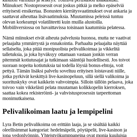
Miinukset: Nostoprosessit ovat joskus pitkiä ja melko epäselviä
erityisesti ensikertaa. Bonusten kierrätysvaatimukset ovat ankaria ja
saattavat aiheuttaa lisävaatimuksia. Muutamissa peleissä tuntuu
olevan korkeampi volatiliteetti kuin muilla alustoilla.
Mobiiliversiossa on havaittavissa toisinaan kaatumisia pelatessa.
Nämä miinukset eivät aiheuta palvelusta huonoa, mutta ne vaativat
pelaajalta ymmärrystä ja ennakointia. Parhaalta pelaajalta näyttää
sellaiselta, joka pitää monipuolista pelivalikoimaa ja vikkelitä
talletuksia, ja joka hyväksyy ottamaan vastaan jonkin verran
pitemmät kotiutusajat ja tutkimaan sääntöjä huolellisesti. Jos toivot
suoraan nopeita kotiutuksia tai todella löysiä bonus-ehtoja, voit
pettyä. Tämän lisäksi palvelu soveltuu erityisen loistavasti niille,
jotka pyrkivät keskittyä live-kasinopeluun, sillä siellä valikoima ja
suorituskyky ovat kaikkein vahvoimpia. Silloin tällöin pelaava, joka
toivoo vain vikkelästi pelata muutaman kolikkopelin kierroksen,
saattaa kokea rekisteröinti- ja vahvistusprosessin tarpeettoman
monimutkaisena.
Pelivalikoiman laatu ja lempipelini
Lyra Betin pelivalikoima on erittäin laaja, ja se sisältää kaikki
oleellisimmat kategoriat: hedelmäpelit, pöytäpelit, live-kasinon ja
jopa vedonlyönnin. Yhteistyökumppaneina ovat monia kuuluisia