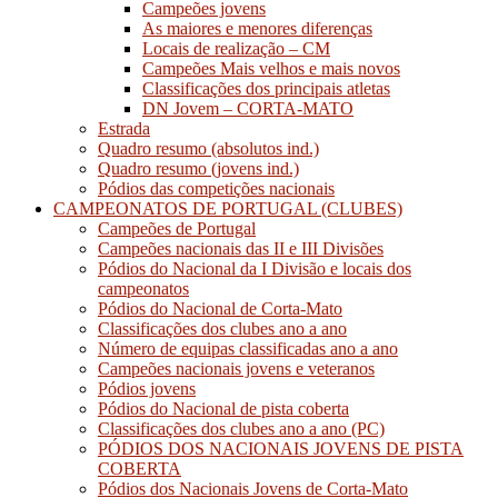
Campeões jovens
As maiores e menores diferenças
Locais de realização – CM
Campeões Mais velhos e mais novos
Classificações dos principais atletas
DN Jovem – CORTA-MATO
Estrada
Quadro resumo (absolutos ind.)
Quadro resumo (jovens ind.)
Pódios das competições nacionais
CAMPEONATOS DE PORTUGAL (CLUBES)
Campeões de Portugal
Campeões nacionais das II e III Divisões
Pódios do Nacional da I Divisão e locais dos
campeonatos
Pódios do Nacional de Corta-Mato
Classificações dos clubes ano a ano
Número de equipas classificadas ano a ano
Campeões nacionais jovens e veteranos
Pódios jovens
Pódios do Nacional de pista coberta
Classificações dos clubes ano a ano (PC)
PÓDIOS DOS NACIONAIS JOVENS DE PISTA
COBERTA
Pódios dos Nacionais Jovens de Corta-Mato