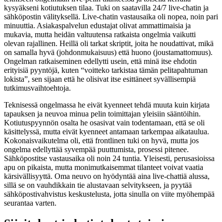
kysyäkseni kotiutuksen tilaa. Tuki on saatavilla 24/7 live-chatin ja
sähköpostin välityksellä. Live-chatin vastausaika oli nopea, noin pari
minuuttia. Asiakaspalvelun edustajat olivat ammattimaisia ja
mukavia, mutta heidän valtuutensa ratkaista ongelmia vaikutti
olevan rajallinen. Heillä oli tarkat skriptit, joita he noudattivat, mikä
on samalla hyvä (johdonmukaisuus) että huono (joustamattomuus).
Ongelman ratkaiseminen edellytti usein, että minä itse ehdotin
erityisiä pyyntöjä, kuten “voitteko tarkistaa tämän pelitapahtuman
lokista”, sen sijaan että he olisivat itse esittäneet syvällisempiä
tutkimusvaihtoehtoja.
Teknisessä ongelmassa he eivät kyenneet tehdä muuta kuin kirjata
tapauksen ja neuvoa minua pelin toimittajan yleisiin sääntöihin.
Kotiutuspyynnön osalta he osasivat vain todentamaan, että se oli
käsittelyssä, mutta eivät kyenneet antamaan tarkempaa aikataulua.
Kokonaisvaikutelma oli, että frontlinen tuki on hyvä, mutta jos
ongelma edellyttää syvempää puuttumista, prosessi pitenee.
Sähköpostitse vastausaika oli noin 24 tuntia. Yleisesti, perusasioissa
apu on pikaista, mutta monimutkaisemmat tilanteet voivat vaatia
kärsivällisyyttä. Oma neuvo on hyödyntää aina live-chattiä alussa,
sillä se on vauhdikkain tie alustavaan selvitykseen, ja pyytää
sähköpostivahvistus keskustelusta, jotta sinulla on viite myöhempää
seurantaa varten.