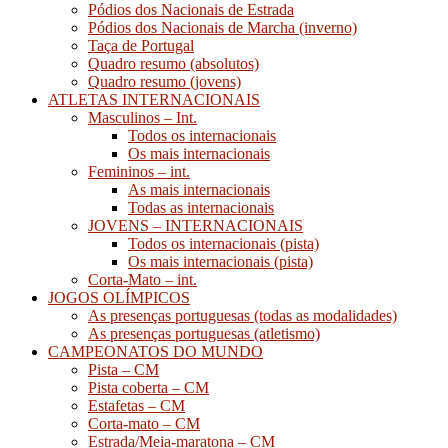
Pódios dos Nacionais de Estrada
Pódios dos Nacionais de Marcha (inverno)
Taça de Portugal
Quadro resumo (absolutos)
Quadro resumo (jovens)
ATLETAS INTERNACIONAIS
Masculinos – Int.
Todos os internacionais
Os mais internacionais
Femininos – int.
As mais internacionais
Todas as internacionais
JOVENS – INTERNACIONAIS
Todos os internacionais (pista)
Os mais internacionais (pista)
Corta-Mato – int.
JOGOS OLÍMPICOS
As presenças portuguesas (todas as modalidades)
As presenças portuguesas (atletismo)
CAMPEONATOS DO MUNDO
Pista – CM
Pista coberta – CM
Estafetas – CM
Corta-mato – CM
Estrada/Meia-maratona – CM