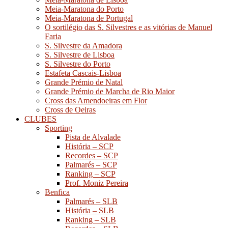
Meia-Maratona do Porto
Meia-Maratona de Portugal
O sortilégio das S. Silvestres e as vitórias de Manuel
Faria
S. Silvestre da Amadora
S. Silvestre de Lisboa
S. Silvestre do Porto
Estafeta Cascais-Lisboa
Grande Prémio de Natal
Grande Prémio de Marcha de Rio Maior
Cross das Amendoeiras em Flor
Cross de Oeiras
CLUBES
Sporting
Pista de Alvalade
História – SCP
Recordes – SCP
Palmarés – SCP
Ranking – SCP
Prof. Moniz Pereira
Benfica
Palmarés – SLB
História – SLB
Ranking – SLB