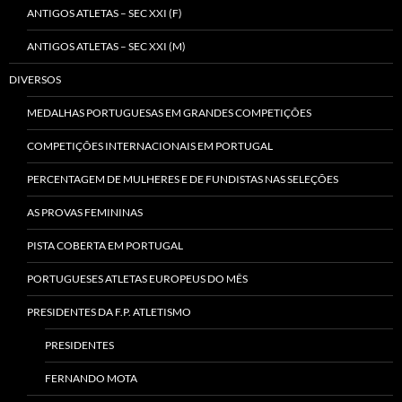
ANTIGOS ATLETAS – SEC XXI (F)
ANTIGOS ATLETAS – SEC XXI (M)
DIVERSOS
MEDALHAS PORTUGUESAS EM GRANDES COMPETIÇÕES
COMPETIÇÕES INTERNACIONAIS EM PORTUGAL
PERCENTAGEM DE MULHERES E DE FUNDISTAS NAS SELEÇÕES
AS PROVAS FEMININAS
PISTA COBERTA EM PORTUGAL
PORTUGUESES ATLETAS EUROPEUS DO MÊS
PRESIDENTES DA F.P. ATLETISMO
PRESIDENTES
FERNANDO MOTA