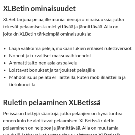
XLBetin ominaisuudet
XLBet tarjoaa pelaajille monia hienoja ominaisuuksia, jotka
tekevät pelaamisesta miellyttävää ja jännittävää. Alla on
joitakin XLBetin tärkeimpiä ominaisuuksia:
Laaja valikoima pelejä, mukaan lukien erilaiset rulettiversiot
Nopeat ja turvalliset maksuvaihtoehdot
Ammattitaitoinen asiakaspalvelu
Loistavat bonukset ja tarjoukset pelaajille
Mahdollisuus pelata eri laitteilla, kuten mobiililaitteilla ja
tietokoneilla
Ruletin pelaaminen XLBetissä
Pelissä on tiettyjä sääntöjä, jotka pelaajien on hyvä tuntea
ennen kuin he aloittavat pelaamisen. XLBetissä ruletin
pelaaminen on helppoa ja jännittävää. Alla on muutamia
vinkkejä, jotka voivat auttaa sinua voittamaan XLBetissä: