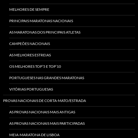
MELHORES DE SEMPRE
PRINCIPAIS MARATONAS NACIONAIS
AS MARATONAS DOS PRINCIPAIS ATLETAS
CAMPEÕES NACIONAIS
AS MELHORES ESTREIAS
OS MELHORES TOP’5 E TOP’10
PORTUGUESES NAS GRANDES MARATONAS
VITÓRIAS PORTUGUESAS
PROVAS NACIONAIS DE CORTA-MATO/ESTRADA
AS PROVAS NACIONAIS MAIS ANTIGAS
AS PROVAS NACIONAIS MAIS PARTICIPADAS
MEIA-MARATONA DE LISBOA