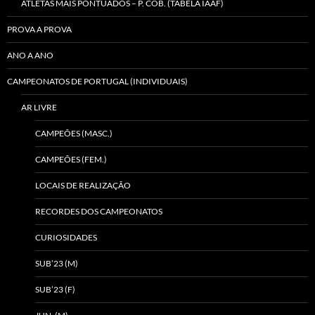
ATLETAS MAIS PONTUADOS – P. COB. (TABELA IAAF)
PROVA A PROVA
ANO A ANO
CAMPEONATOS DE PORTUGAL (INDIVIDUAIS)
AR LIVRE
CAMPEÕES (MASC.)
CAMPEÕES (FEM.)
LOCAIS DE REALIZAÇÃO
RECORDES DOS CAMPEONATOS
CURIOSIDADES
SUB’23 (M)
SUB’23 (F)