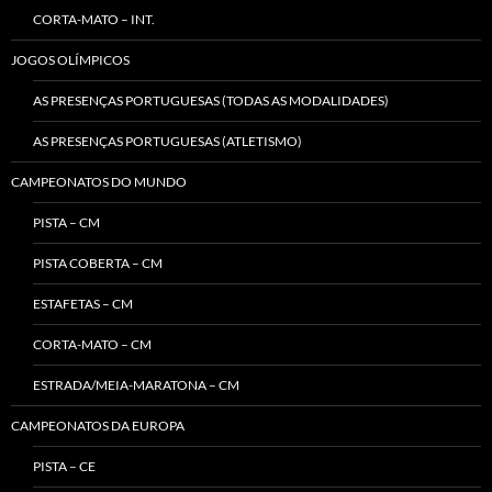
CORTA-MATO – INT.
JOGOS OLÍMPICOS
AS PRESENÇAS PORTUGUESAS (TODAS AS MODALIDADES)
AS PRESENÇAS PORTUGUESAS (ATLETISMO)
CAMPEONATOS DO MUNDO
PISTA – CM
PISTA COBERTA – CM
ESTAFETAS – CM
CORTA-MATO – CM
ESTRADA/MEIA-MARATONA – CM
CAMPEONATOS DA EUROPA
PISTA – CE