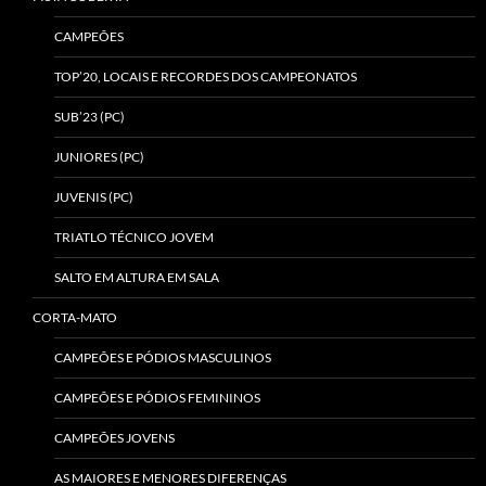
CAMPEÕES
TOP’20, LOCAIS E RECORDES DOS CAMPEONATOS
SUB’23 (PC)
JUNIORES (PC)
JUVENIS (PC)
TRIATLO TÉCNICO JOVEM
SALTO EM ALTURA EM SALA
CORTA-MATO
CAMPEÕES E PÓDIOS MASCULINOS
CAMPEÕES E PÓDIOS FEMININOS
CAMPEÕES JOVENS
AS MAIORES E MENORES DIFERENÇAS