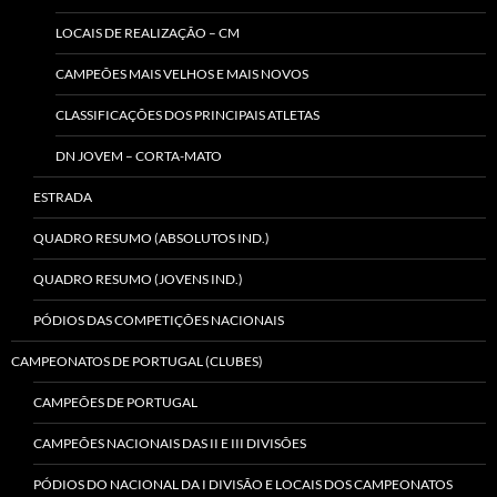
LOCAIS DE REALIZAÇÃO – CM
CAMPEÕES MAIS VELHOS E MAIS NOVOS
CLASSIFICAÇÕES DOS PRINCIPAIS ATLETAS
DN JOVEM – CORTA-MATO
ESTRADA
QUADRO RESUMO (ABSOLUTOS IND.)
QUADRO RESUMO (JOVENS IND.)
PÓDIOS DAS COMPETIÇÕES NACIONAIS
CAMPEONATOS DE PORTUGAL (CLUBES)
CAMPEÕES DE PORTUGAL
CAMPEÕES NACIONAIS DAS II E III DIVISÕES
PÓDIOS DO NACIONAL DA I DIVISÃO E LOCAIS DOS CAMPEONATOS