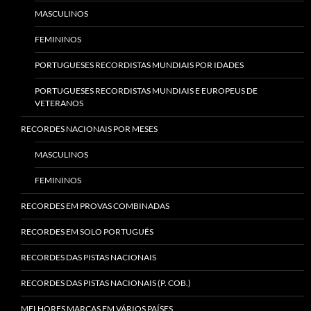
MASCULINOS
FEMININOS
PORTUGUESES RECORDISTAS MUNDIAIS POR IDADES
PORTUGUESES RECORDISTAS MUNDIAIS E EUROPEUS DE
VETERANOS
RECORDES NACIONAIS POR MESES
MASCULINOS
FEMININOS
RECORDES EM PROVAS COMBINADAS
RECORDES EM SOLO PORTUGUÊS
RECORDES DAS PISTAS NACIONAIS
RECORDES DAS PISTAS NACIONAIS (P. COB.)
MELHORES MARCAS EM VÁRIOS PAÍSES