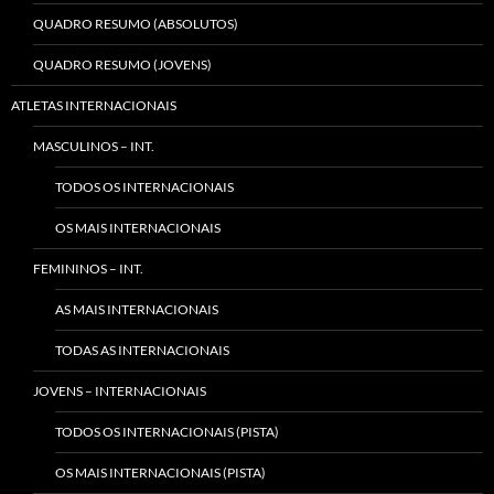
QUADRO RESUMO (ABSOLUTOS)
QUADRO RESUMO (JOVENS)
ATLETAS INTERNACIONAIS
MASCULINOS – INT.
TODOS OS INTERNACIONAIS
OS MAIS INTERNACIONAIS
FEMININOS – INT.
AS MAIS INTERNACIONAIS
TODAS AS INTERNACIONAIS
JOVENS – INTERNACIONAIS
TODOS OS INTERNACIONAIS (PISTA)
OS MAIS INTERNACIONAIS (PISTA)