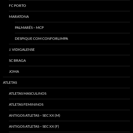
FC PORTO
MARATONA
PALMARÉS – MCP
DESPIQUE COM CONFORLIMPA
J. VIDIGALENSE
SC BRAGA
JOMA
ATLETAS
ATLETAS MASCULINOS
ATLETAS FEMININOS
ANTIGOS ATLETAS – SEC XX (M)
ANTIGOS ATLETAS – SEC XX (F)