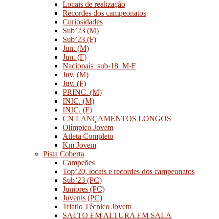
Locais de realização
Recordes dos campeonatos
Curiosidades
Sub’23 (M)
Sub’23 (F)
Jun. (M)
Jun. (F)
Nacionais_sub-18_M-F
Juv. (M)
Juv. (F)
PRINC. (M)
INIC. (M)
INIC. (F)
CN LANÇAMENTOS LONGOS
Olímpico Jovem
Atleta Completo
Km Jovem
Pista Coberta
Campeões
Top’20, locais e recordes dos campeonatos
Sub’23 (PC)
Juniores (PC)
Juvenis (PC)
Triatlo Técnico Jovem
SALTO EM ALTURA EM SALA