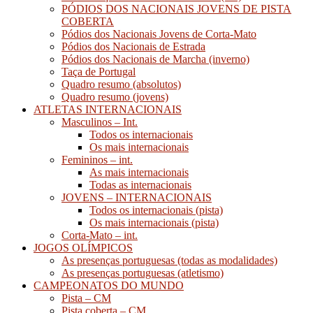
PÓDIOS DOS NACIONAIS JOVENS DE PISTA
COBERTA
Pódios dos Nacionais Jovens de Corta-Mato
Pódios dos Nacionais de Estrada
Pódios dos Nacionais de Marcha (inverno)
Taça de Portugal
Quadro resumo (absolutos)
Quadro resumo (jovens)
ATLETAS INTERNACIONAIS
Masculinos – Int.
Todos os internacionais
Os mais internacionais
Femininos – int.
As mais internacionais
Todas as internacionais
JOVENS – INTERNACIONAIS
Todos os internacionais (pista)
Os mais internacionais (pista)
Corta-Mato – int.
JOGOS OLÍMPICOS
As presenças portuguesas (todas as modalidades)
As presenças portuguesas (atletismo)
CAMPEONATOS DO MUNDO
Pista – CM
Pista coberta – CM