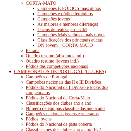
CORTA-MATO
Campeões E PÓDIOS masculinos
Campeões e pódios femininos
Campeões jovens
As maiores e menores diferenças
Locais de realização – CM
Campeões Mais velhos e mais novos
Classificações dos principais atletas
DN Jovem – CORTA-MATO
Estrada
Quadro resumo (absolutos ind.)
Quadro resumo (jovens ind.)
Pódios das competições nacionais
CAMPEONATOS DE PORTUGAL (CLUBES)
Campeões de Portugal
Campeões nacionais das II e III Divisões
Pódios do Nacional da I Divisão e locais dos
campeonatos
Pódios do Nacional de Corta-Mato
Classificações dos clubes ano a ano
Número de equipas classificadas ano a ano
Campeões nacionais jovens e veteranos
Pódios jovens
Pódios do Nacional de pista coberta
Classificações dos clubes ano a ano (PC)