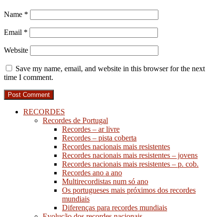
Name
*
Email
*
Website
Save my name, email, and website in this browser for the next
time I comment.
RECORDES
Recordes de Portugal
Recordes – ar livre
Recordes – pista coberta
Recordes nacionais mais resistentes
Recordes nacionais mais resistentes – jovens
Recordes nacionais mais resistentes – p. cob.
Recordes ano a ano
Multirecordistas num só ano
Os portugueses mais próximos dos recordes
mundiais
Diferenças para recordes mundiais
Evolução dos recordes nacionais