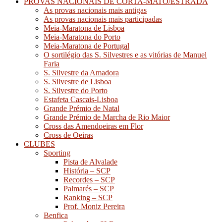
PROVAS NACIONAIS DE CORTA-MATO/ESTRADA
As provas nacionais mais antigas
As provas nacionais mais participadas
Meia-Maratona de Lisboa
Meia-Maratona do Porto
Meia-Maratona de Portugal
O sortilégio das S. Silvestres e as vitórias de Manuel
Faria
S. Silvestre da Amadora
S. Silvestre de Lisboa
S. Silvestre do Porto
Estafeta Cascais-Lisboa
Grande Prémio de Natal
Grande Prémio de Marcha de Rio Maior
Cross das Amendoeiras em Flor
Cross de Oeiras
CLUBES
Sporting
Pista de Alvalade
História – SCP
Recordes – SCP
Palmarés – SCP
Ranking – SCP
Prof. Moniz Pereira
Benfica