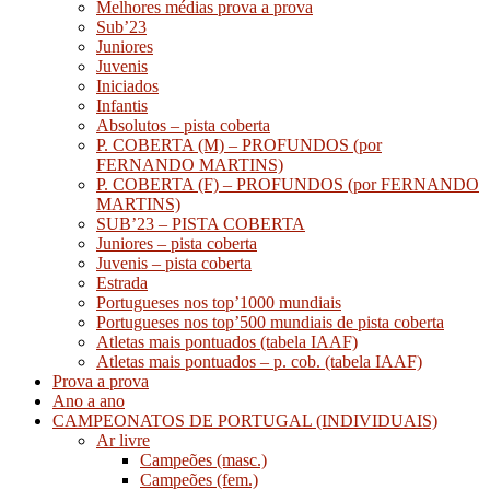
Melhores médias prova a prova
Sub’23
Juniores
Juvenis
Iniciados
Infantis
Absolutos – pista coberta
P. COBERTA (M) – PROFUNDOS (por
FERNANDO MARTINS)
P. COBERTA (F) – PROFUNDOS (por FERNANDO
MARTINS)
SUB’23 – PISTA COBERTA
Juniores – pista coberta
Juvenis – pista coberta
Estrada
Portugueses nos top’1000 mundiais
Portugueses nos top’500 mundiais de pista coberta
Atletas mais pontuados (tabela IAAF)
Atletas mais pontuados – p. cob. (tabela IAAF)
Prova a prova
Ano a ano
CAMPEONATOS DE PORTUGAL (INDIVIDUAIS)
Ar livre
Campeões (masc.)
Campeões (fem.)