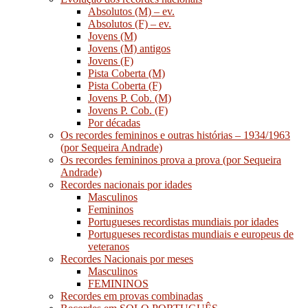
Absolutos (M) – ev.
Absolutos (F) – ev.
Jovens (M)
Jovens (M) antigos
Jovens (F)
Pista Coberta (M)
Pista Coberta (F)
Jovens P. Cob. (M)
Jovens P. Cob. (F)
Por décadas
Os recordes femininos e outras histórias – 1934/1963
(por Sequeira Andrade)
Os recordes femininos prova a prova (por Sequeira
Andrade)
Recordes nacionais por idades
Masculinos
Femininos
Portugueses recordistas mundiais por idades
Portugueses recordistas mundiais e europeus de
veteranos
Recordes Nacionais por meses
Masculinos
FEMININOS
Recordes em provas combinadas