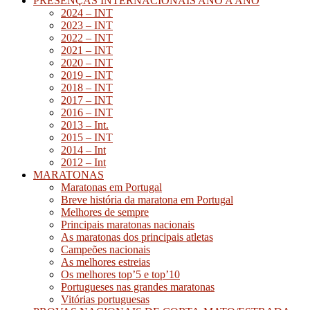
PRESENÇAS INTERNACIONAIS ANO A ANO
2024 – INT
2023 – INT
2022 – INT
2021 – INT
2020 – INT
2019 – INT
2018 – INT
2017 – INT
2016 – INT
2013 – Int.
2015 – INT
2014 – Int
2012 – Int
MARATONAS
Maratonas em Portugal
Breve história da maratona em Portugal
Melhores de sempre
Principais maratonas nacionais
As maratonas dos principais atletas
Campeões nacionais
As melhores estreias
Os melhores top’5 e top’10
Portugueses nas grandes maratonas
Vitórias portuguesas