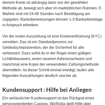
deinem Konto ist abhängig dann von der gewählten
Methode ab, bewegt sich aber im marktüblichen Rahmen. E-
Wallets sind mit 24-48 Stunden nach Bestätigung am
zügigsten. Banküberweisungen können 1-3 Bankarbeitstage
in Anspruch erfordern.
Vor der ersten Auszahlung ist eine Kontoverifizierung (KYC)
vonnöten. Das ist ein Standardprozess zur
Geldwäscheprävention, der die Sicherheit für alle
verbessert. Dazu sollst du in der Regel einen gültigen
Lichtbildausweis, einen neueren Adressnachweis und
manchmal eine Kopie der verwendeten Zahlungsmethode
übermitteln. Ist dieser Schritt einmal erledigt, laufen alle
folgenden Auszahlungen deutlich rascher ab.
Kundensupport : Hilfe bei Anliegen
Ein verlässlicher Kundensupport ist das Rückgrat eines
serviceorientierten Casinos. WinRolla stellt Hilfe über