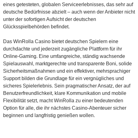
eines getesteten, globalen Serviceerlebnisses, das sehr auf
deutsche Bedürfnisse abzielt – auch wenn der Anbieter nicht
unter der sofortigen Aufsicht der deutschen
Glücksspielbehörden befindet.
Das WinRolla Casino bietet deutschen Spielern eine
durchdachte und jederzeit zugängliche Plattform für ihr
Online-Gaming. Eine umfangreiche, ständig wachsende
Spielauswahl, marktgerechte und transparente Boni, solide
Sicherheitsmaßnahmen und ein effektiver, mehrsprachiger
Support bilden die Grundlage für ein vergnügliches und
sicheres Spielerlebnis. Sein pragmatischer Ansatz, der auf
Benutzerfreundlichkeit, klare Kommunikation und mobile
Flexibilität setzt, macht WinRolla zu einer bedeutenden
Option für alle, die ihr nächstes Casino-Abenteuer sicher
beginnen und langfristig genießen wollen.