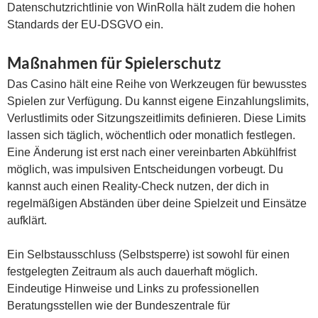
Datenschutzrichtlinie von WinRolla hält zudem die hohen
Standards der EU-DSGVO ein.
Maßnahmen für Spielerschutz
Das Casino hält eine Reihe von Werkzeugen für bewusstes
Spielen zur Verfügung. Du kannst eigene Einzahlungslimits,
Verlustlimits oder Sitzungszeitlimits definieren. Diese Limits
lassen sich täglich, wöchentlich oder monatlich festlegen.
Eine Änderung ist erst nach einer vereinbarten Abkühlfrist
möglich, was impulsiven Entscheidungen vorbeugt. Du
kannst auch einen Reality-Check nutzen, der dich in
regelmäßigen Abständen über deine Spielzeit und Einsätze
aufklärt.
Ein Selbstausschluss (Selbstsperre) ist sowohl für einen
festgelegten Zeitraum als auch dauerhaft möglich.
Eindeutige Hinweise und Links zu professionellen
Beratungsstellen wie der Bundeszentrale für