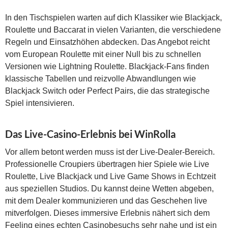
In den Tischspielen warten auf dich Klassiker wie Blackjack,
Roulette und Baccarat in vielen Varianten, die verschiedene
Regeln und Einsatzhöhen abdecken. Das Angebot reicht
vom European Roulette mit einer Null bis zu schnellen
Versionen wie Lightning Roulette. Blackjack-Fans finden
klassische Tabellen und reizvolle Abwandlungen wie
Blackjack Switch oder Perfect Pairs, die das strategische
Spiel intensivieren.
Das Live-Casino-Erlebnis bei WinRolla
Vor allem betont werden muss ist der Live-Dealer-Bereich.
Professionelle Croupiers übertragen hier Spiele wie Live
Roulette, Live Blackjack und Live Game Shows in Echtzeit
aus speziellen Studios. Du kannst deine Wetten abgeben,
mit dem Dealer kommunizieren und das Geschehen live
mitverfolgen. Dieses immersive Erlebnis nähert sich dem
Feeling eines echten Casinobesuchs sehr nahe und ist ein