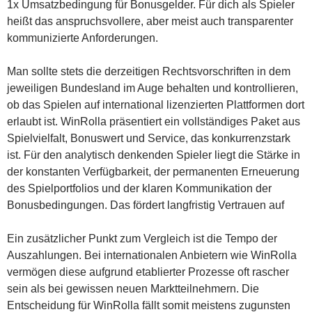
1x Umsatzbedingung für Bonusgelder. Für dich als Spieler
heißt das anspruchsvollere, aber meist auch transparenter
kommunizierte Anforderungen.
Man sollte stets die derzeitigen Rechtsvorschriften in dem
jeweiligen Bundesland im Auge behalten und kontrollieren,
ob das Spielen auf international lizenzierten Plattformen dort
erlaubt ist. WinRolla präsentiert ein vollständiges Paket aus
Spielvielfalt, Bonuswert und Service, das konkurrenzstark
ist. Für den analytisch denkenden Spieler liegt die Stärke in
der konstanten Verfügbarkeit, der permanenten Erneuerung
des Spielportfolios und der klaren Kommunikation der
Bonusbedingungen. Das fördert langfristig Vertrauen auf
Ein zusätzlicher Punkt zum Vergleich ist die Tempo der
Auszahlungen. Bei internationalen Anbietern wie WinRolla
vermögen diese aufgrund etablierter Prozesse oft rascher
sein als bei gewissen neuen Marktteilnehmern. Die
Entscheidung für WinRolla fällt somit meistens zugunsten