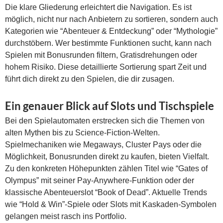
Die klare Gliederung erleichtert die Navigation. Es ist
möglich, nicht nur nach Anbietern zu sortieren, sondern auch
Kategorien wie “Abenteuer & Entdeckung” oder “Mythologie”
durchstöbern. Wer bestimmte Funktionen sucht, kann nach
Spielen mit Bonusrunden filtern, Gratisdrehungen oder
hohem Risiko. Diese detaillierte Sortierung spart Zeit und
führt dich direkt zu den Spielen, die dir zusagen.
Ein genauer Blick auf Slots und Tischspiele
Bei den Spielautomaten erstrecken sich die Themen von
alten Mythen bis zu Science-Fiction-Welten.
Spielmechaniken wie Megaways, Cluster Pays oder die
Möglichkeit, Bonusrunden direkt zu kaufen, bieten Vielfalt.
Zu den konkreten Höhepunkten zählen Titel wie “Gates of
Olympus” mit seiner Pay-Anywhere-Funktion oder der
klassische Abenteuerslot “Book of Dead”. Aktuelle Trends
wie “Hold & Win”-Spiele oder Slots mit Kaskaden-Symbolen
gelangen meist rasch ins Portfolio.