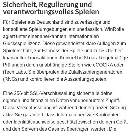
Sicherheit, Regulierung und
verantwortungsvolles Spielen
Für Spieler aus Deutschland sind zuverlässige und
kontrollierte Spielumgebungen ein unerlässlich. WinRolla
agiert unter einer anerkannten internationalen
Glücksspiellizenz. Diese gewährleistet klare Auflagen zum
Spielerschutz, zur Fairness der Spiele und zur Sicherheit
finanzieller Transaktionen. Konkret heißt das: Regelmäßige
Prüfungen durch unabhängige Stellen wie eCOGRA oder
iTech Labs. Sie überprüfen die Zufallszahlengeneratoren
(RNGs) und kontrollieren die Auszahlungsquoten.
Eine 256-bit SSL-Verschlüsselung sichert alle deine
eigenen und finanziellen Daten vor unerlaubtem Zugriff.
Diese Verschlüsselung ist während deiner ganzen Sitzung
aktiv. Sie garantiert, dass Informationen wie Kontodaten
oder Identitätsnachweise geschützt zwischen deinem Gerät
und den Servern des Casinos übertragen werden. Die