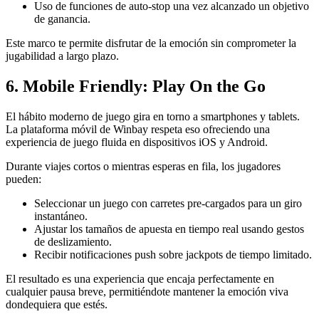
Uso de funciones de auto‑stop una vez alcanzado un objetivo
de ganancia.
Este marco te permite disfrutar de la emoción sin comprometer la
jugabilidad a largo plazo.
6. Mobile Friendly: Play On the Go
El hábito moderno de juego gira en torno a smartphones y tablets.
La plataforma móvil de Winbay respeta eso ofreciendo una
experiencia de juego fluida en dispositivos iOS y Android.
Durante viajes cortos o mientras esperas en fila, los jugadores
pueden:
Seleccionar un juego con carretes pre-cargados para un giro
instantáneo.
Ajustar los tamaños de apuesta en tiempo real usando gestos
de deslizamiento.
Recibir notificaciones push sobre jackpots de tiempo limitado.
El resultado es una experiencia que encaja perfectamente en
cualquier pausa breve, permitiéndote mantener la emoción viva
dondequiera que estés.