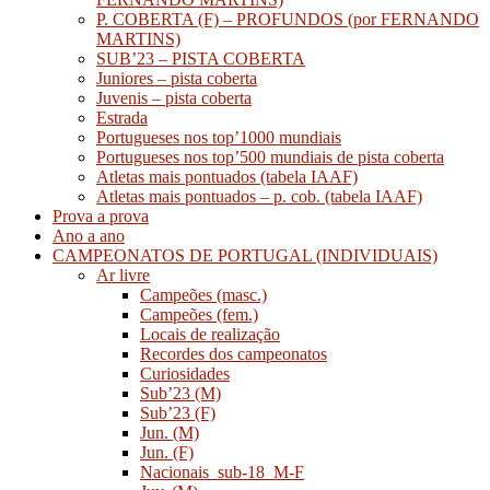
P. COBERTA (F) – PROFUNDOS (por FERNANDO
MARTINS)
SUB’23 – PISTA COBERTA
Juniores – pista coberta
Juvenis – pista coberta
Estrada
Portugueses nos top’1000 mundiais
Portugueses nos top’500 mundiais de pista coberta
Atletas mais pontuados (tabela IAAF)
Atletas mais pontuados – p. cob. (tabela IAAF)
Prova a prova
Ano a ano
CAMPEONATOS DE PORTUGAL (INDIVIDUAIS)
Ar livre
Campeões (masc.)
Campeões (fem.)
Locais de realização
Recordes dos campeonatos
Curiosidades
Sub’23 (M)
Sub’23 (F)
Jun. (M)
Jun. (F)
Nacionais_sub-18_M-F