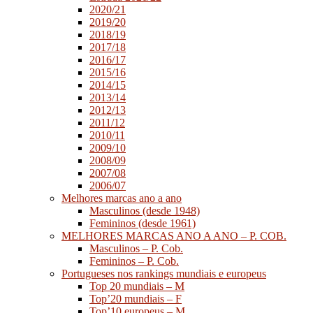
2020/21
2019/20
2018/19
2017/18
2016/17
2015/16
2014/15
2013/14
2012/13
2011/12
2010/11
2009/10
2008/09
2007/08
2006/07
Melhores marcas ano a ano
Masculinos (desde 1948)
Femininos (desde 1961)
MELHORES MARCAS ANO A ANO – P. COB.
Masculinos – P. Cob.
Femininos – P. Cob.
Portugueses nos rankings mundiais e europeus
Top 20 mundiais – M
Top’20 mundiais – F
Top’10 europeus – M