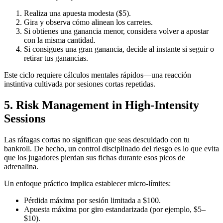
Realiza una apuesta modesta ($5).
Gira y observa cómo alinean los carretes.
Si obtienes una ganancia menor, considera volver a apostar
con la misma cantidad.
Si consigues una gran ganancia, decide al instante si seguir o
retirar tus ganancias.
Este ciclo requiere cálculos mentales rápidos—una reacción
instintiva cultivada por sesiones cortas repetidas.
5. Risk Management in High‑Intensity
Sessions
Las ráfagas cortas no significan que seas descuidado con tu
bankroll. De hecho, un control disciplinado del riesgo es lo que evita
que los jugadores pierdan sus fichas durante esos picos de
adrenalina.
Un enfoque práctico implica establecer micro‑límites:
Pérdida máxima por sesión limitada a $100.
Apuesta máxima por giro estandarizada (por ejemplo, $5–
$10).