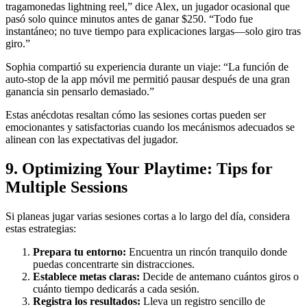
tragamonedas lightning reel,” dice Alex, un jugador ocasional que
pasó solo quince minutos antes de ganar $250. “Todo fue
instantáneo; no tuve tiempo para explicaciones largas—solo giro tras
giro.”
Sophia compartió su experiencia durante un viaje: “La función de
auto‑stop de la app móvil me permitió pausar después de una gran
ganancia sin pensarlo demasiado.”
Estas anécdotas resaltan cómo las sesiones cortas pueden ser
emocionantes y satisfactorias cuando los mecánismos adecuados se
alinean con las expectativas del jugador.
9. Optimizing Your Playtime: Tips for
Multiple Sessions
Si planeas jugar varias sesiones cortas a lo largo del día, considera
estas estrategias:
Prepara tu entorno:
Encuentra un rincón tranquilo donde
puedas concentrarte sin distracciones.
Establece metas claras:
Decide de antemano cuántos giros o
cuánto tiempo dedicarás a cada sesión.
Registra los resultados:
Lleva un registro sencillo de