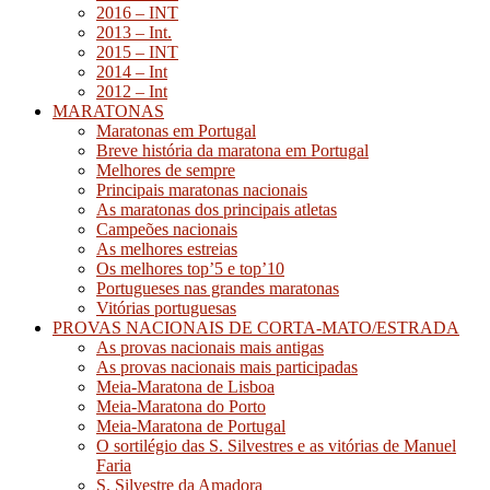
2016 – INT
2013 – Int.
2015 – INT
2014 – Int
2012 – Int
MARATONAS
Maratonas em Portugal
Breve história da maratona em Portugal
Melhores de sempre
Principais maratonas nacionais
As maratonas dos principais atletas
Campeões nacionais
As melhores estreias
Os melhores top’5 e top’10
Portugueses nas grandes maratonas
Vitórias portuguesas
PROVAS NACIONAIS DE CORTA-MATO/ESTRADA
As provas nacionais mais antigas
As provas nacionais mais participadas
Meia-Maratona de Lisboa
Meia-Maratona do Porto
Meia-Maratona de Portugal
O sortilégio das S. Silvestres e as vitórias de Manuel
Faria
S. Silvestre da Amadora