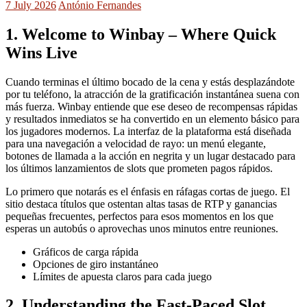
7 July 2026
António Fernandes
1. Welcome to Winbay – Where Quick
Wins Live
Cuando terminas el último bocado de la cena y estás desplazándote
por tu teléfono, la atracción de la gratificación instantánea suena con
más fuerza. Winbay entiende que ese deseo de recompensas rápidas
y resultados inmediatos se ha convertido en un elemento básico para
los jugadores modernos. La interfaz de la plataforma está diseñada
para una navegación a velocidad de rayo: un menú elegante,
botones de llamada a la acción en negrita y un lugar destacado para
los últimos lanzamientos de slots que prometen pagos rápidos.
Lo primero que notarás es el énfasis en ráfagas cortas de juego. El
sitio destaca títulos que ostentan altas tasas de RTP y ganancias
pequeñas frecuentes, perfectos para esos momentos en los que
esperas un autobús o aprovechas unos minutos entre reuniones.
Gráficos de carga rápida
Opciones de giro instantáneo
Límites de apuesta claros para cada juego
2. Understanding the Fast‑Paced Slot