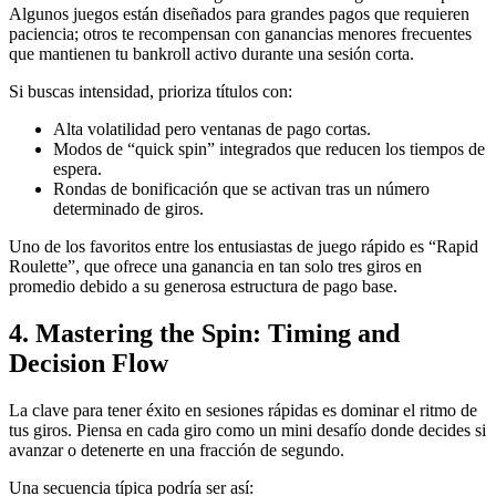
Algunos juegos están diseñados para grandes pagos que requieren
paciencia; otros te recompensan con ganancias menores frecuentes
que mantienen tu bankroll activo durante una sesión corta.
Si buscas intensidad, prioriza títulos con:
Alta volatilidad pero ventanas de pago cortas.
Modos de “quick spin” integrados que reducen los tiempos de
espera.
Rondas de bonificación que se activan tras un número
determinado de giros.
Uno de los favoritos entre los entusiastas de juego rápido es “Rapid
Roulette”, que ofrece una ganancia en tan solo tres giros en
promedio debido a su generosa estructura de pago base.
4. Mastering the Spin: Timing and
Decision Flow
La clave para tener éxito en sesiones rápidas es dominar el ritmo de
tus giros. Piensa en cada giro como un mini desafío donde decides si
avanzar o detenerte en una fracción de segundo.
Una secuencia típica podría ser así: