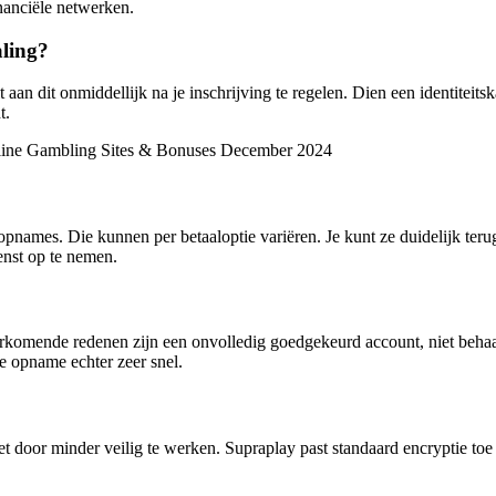
nanciële netwerken.
aling?
 aan dit onmiddellijk na je inschrijving te regelen. Dien een identiteits
t.
ames. Die kunnen per betaaloptie variëren. Je kunt ze duidelijk teru
enst op te nemen.
rkomende redenen zijn een onvolledig goedgekeurd account, niet behaa
de opname echter zeer snel.
et door minder veilig te werken. Supraplay past standaard encryptie toe