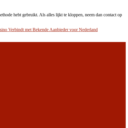
ethode hebt gebruikt. Als alles lijkt te kloppen, neem dan contact op
Casino Verbindt met Bekende Aanbieder voor Nederland