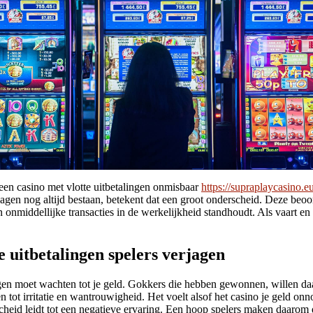
 een casino met vlotte uitbetalingen onmisbaar
https://supraplaycasino.eu
gen nog altijd bestaan, betekent dat een groot onderscheid. Deze beoor
 onmiddellijke transacties in de werkelijkheid standhoudt. Als vaart en 
 uitbetalingen spelers verjagen
dagen moet wachten tot je geld. Gokkers die hebben gewonnen, willen 
 tot irritatie en wantrouwigheid. Het voelt alsof het casino je geld on
eid leidt tot een negatieve ervaring. Een hoop spelers maken daarom d