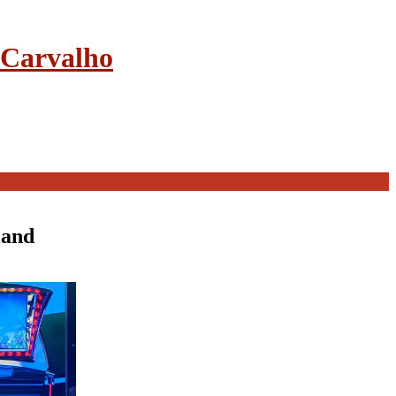
e Carvalho
land