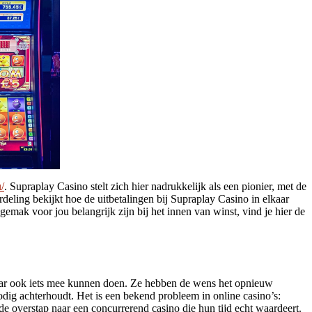
/
. Supraplay Casino stelt zich hier nadrukkelijk als een pionier, met de
deling bekijkt hoe de uitbetalingen bij Supraplay Casino in elkaar
gemak voor jou belangrijk zijn bij het innen van winst, vind je hier de
daar ook iets mee kunnen doen. Ze hebben de wens het opnieuw
nodig achterhoudt. Het is een bekend probleem in online casino’s:
e overstap naar een concurrerend casino die hun tijd echt waardeert.