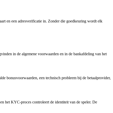
kaart en een adresverificatie in. Zonder die goedkeuring wordt elk
gvinden in de algemene voorwaarden en in de bankafdeling van het
lde bonusvoorwaarden, een technisch probleem bij de betaalprovider,
 en het KYC-proces controleert de identiteit van de speler. De