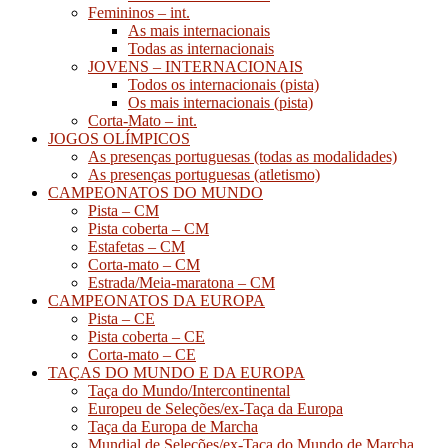
Femininos – int.
As mais internacionais
Todas as internacionais
JOVENS – INTERNACIONAIS
Todos os internacionais (pista)
Os mais internacionais (pista)
Corta-Mato – int.
JOGOS OLÍMPICOS
As presenças portuguesas (todas as modalidades)
As presenças portuguesas (atletismo)
CAMPEONATOS DO MUNDO
Pista – CM
Pista coberta – CM
Estafetas – CM
Corta-mato – CM
Estrada/Meia-maratona – CM
CAMPEONATOS DA EUROPA
Pista – CE
Pista coberta – CE
Corta-mato – CE
TAÇAS DO MUNDO E DA EUROPA
Taça do Mundo/Intercontinental
Europeu de Seleções/ex-Taça da Europa
Taça da Europa de Marcha
Mundial de Seleções/ex-Taça do Mundo de Marcha