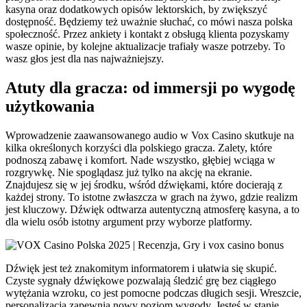
kasyna oraz dodatkowych opisów lektorskich, by zwiększyć
dostępność. Będziemy też uważnie słuchać, co mówi nasza polska
społeczność. Przez ankiety i kontakt z obsługą klienta pozyskamy
wasze opinie, by kolejne aktualizacje trafiały wasze potrzeby. To
wasz głos jest dla nas najważniejszy.
Atuty dla gracza: od immersji po wygodę
użytkowania
Wprowadzenie zaawansowanego audio w Vox Casino skutkuje na
kilka określonych korzyści dla polskiego gracza. Zalety, które
podnoszą zabawę i komfort. Nade wszystko, głębiej wciąga w
rozgrywkę. Nie spoglądasz już tylko na akcję na ekranie.
Znajdujesz się w jej środku, wśród dźwiękami, które docierają z
każdej strony. To istotne zwłaszcza w grach na żywo, gdzie realizm
jest kluczowy. Dźwięk odtwarza autentyczną atmosferę kasyna, a to
dla wielu osób istotny argument przy wyborze platformy.
Dźwięk jest też znakomitym informatorem i ułatwia się skupić.
Czyste sygnały dźwiękowe pozwalają śledzić grę bez ciągłego
wytężania wzroku, co jest pomocne podczas długich sesji. Wreszcie,
personalizacja zapewnia nowy poziom wygody. Jesteś w stanie