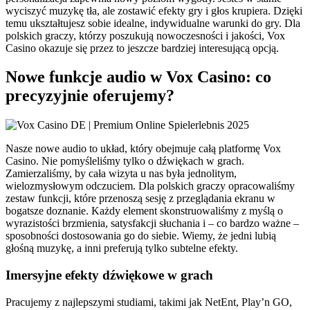
wyciszyć muzykę tła, ale zostawić efekty gry i głos krupiera. Dzięki
temu ukształtujesz sobie idealne, indywidualne warunki do gry. Dla
polskich graczy, którzy poszukują nowoczesności i jakości, Vox
Casino okazuje się przez to jeszcze bardziej interesującą opcją.
Nowe funkcje audio w Vox Casino: co
precyzyjnie oferujemy?
Nasze nowe audio to układ, który obejmuje całą platformę Vox
Casino. Nie pomyśleliśmy tylko o dźwiękach w grach.
Zamierzaliśmy, by cała wizyta u nas była jednolitym,
wielozmysłowym odczuciem. Dla polskich graczy opracowaliśmy
zestaw funkcji, które przenoszą sesję z przeglądania ekranu w
bogatsze doznanie. Każdy element skonstruowaliśmy z myślą o
wyrazistości brzmienia, satysfakcji słuchania i – co bardzo ważne –
sposobności dostosowania go do siebie. Wiemy, że jedni lubią
głośną muzykę, a inni preferują tylko subtelne efekty.
Imersyjne efekty dźwiękowe w grach
Pracujemy z najlepszymi studiami, takimi jak NetEnt, Play’n GO,