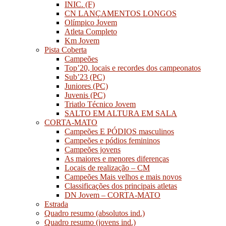
INIC. (F)
CN LANÇAMENTOS LONGOS
Olímpico Jovem
Atleta Completo
Km Jovem
Pista Coberta
Campeões
Top’20, locais e recordes dos campeonatos
Sub’23 (PC)
Juniores (PC)
Juvenis (PC)
Triatlo Técnico Jovem
SALTO EM ALTURA EM SALA
CORTA-MATO
Campeões E PÓDIOS masculinos
Campeões e pódios femininos
Campeões jovens
As maiores e menores diferenças
Locais de realização – CM
Campeões Mais velhos e mais novos
Classificações dos principais atletas
DN Jovem – CORTA-MATO
Estrada
Quadro resumo (absolutos ind.)
Quadro resumo (jovens ind.)