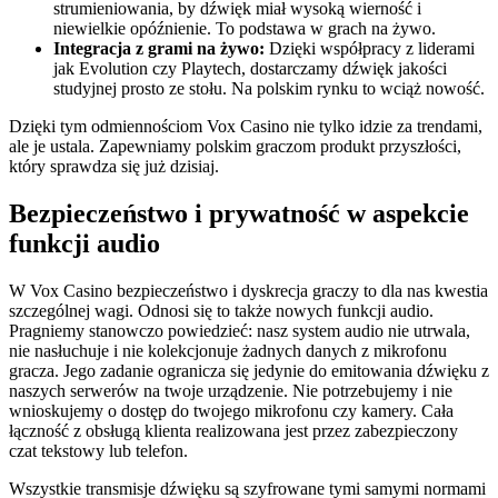
strumieniowania, by dźwięk miał wysoką wierność i
niewielkie opóźnienie. To podstawa w grach na żywo.
Integracja z grami na żywo:
Dzięki współpracy z liderami
jak Evolution czy Playtech, dostarczamy dźwięk jakości
studyjnej prosto ze stołu. Na polskim rynku to wciąż nowość.
Dzięki tym odmiennościom Vox Casino nie tylko idzie za trendami,
ale je ustala. Zapewniamy polskim graczom produkt przyszłości,
który sprawdza się już dzisiaj.
Bezpieczeństwo i prywatność w aspekcie
funkcji audio
W Vox Casino bezpieczeństwo i dyskrecja graczy to dla nas kwestia
szczególnej wagi. Odnosi się to także nowych funkcji audio.
Pragniemy stanowczo powiedzieć: nasz system audio nie utrwala,
nie nasłuchuje i nie kolekcjonuje żadnych danych z mikrofonu
gracza. Jego zadanie ogranicza się jedynie do emitowania dźwięku z
naszych serwerów na twoje urządzenie. Nie potrzebujemy i nie
wnioskujemy o dostęp do twojego mikrofonu czy kamery. Cała
łączność z obsługą klienta realizowana jest przez zabezpieczony
czat tekstowy lub telefon.
Wszystkie transmisje dźwięku są szyfrowane tymi samymi normami