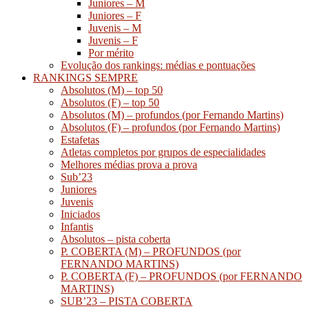
Juniores – M
Juniores – F
Juvenis – M
Juvenis – F
Por mérito
Evolução dos rankings: médias e pontuações
RANKINGS SEMPRE
Absolutos (M) – top 50
Absolutos (F) – top 50
Absolutos (M) – profundos (por Fernando Martins)
Absolutos (F) – profundos (por Fernando Martins)
Estafetas
Atletas completos por grupos de especialidades
Melhores médias prova a prova
Sub’23
Juniores
Juvenis
Iniciados
Infantis
Absolutos – pista coberta
P. COBERTA (M) – PROFUNDOS (por
FERNANDO MARTINS)
P. COBERTA (F) – PROFUNDOS (por FERNANDO
MARTINS)
SUB’23 – PISTA COBERTA