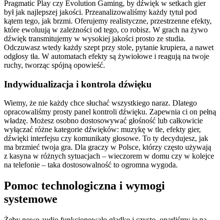
Pragmatic Play czy Evolution Gaming, by dźwięk w setkach gier
był jak najlepszej jakości. Przeanalizowaliśmy każdy tytuł pod
kątem tego, jak brzmi. Oferujemy realistyczne, przestrzenne efekty,
które ewoluują w zależności od tego, co robisz. W grach na żywo
dźwięk transmitujemy w wysokiej jakości prosto ze studia.
Odczuwasz wtedy każdy szept przy stole, pytanie krupiera, a nawet
odgłosy tła. W automatach efekty są żywiołowe i reagują na twoje
ruchy, tworząc spójną opowieść.
Indywidualizacja i kontrola dźwięku
Wiemy, że nie każdy chce słuchać wszystkiego naraz. Dlatego
opracowaliśmy prosty panel kontroli dźwięku. Zapewnia ci on pełną
władzę. Możesz osobno dostosowywać głośność lub całkowicie
wyłączać różne kategorie dźwięków: muzykę w tle, efekty gier,
dźwięki interfejsu czy komunikaty głosowe. To ty decydujesz, jak
ma brzmieć twoja gra. Dla graczy w Polsce, którzy często używają
z kasyna w różnych sytuacjach – wieczorem w domu czy w kolejce
na telefonie – taka dostosowalność to ogromna wygoda.
Pomoc technologiczna i wymogi
systemowe
Żeby nowe audio funkcjonowało gładko i czysto, oparliśmy je na