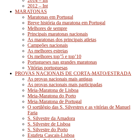
2014 – Int
2012 – Int
MARATONAS
Maratonas em Portugal
Breve história da maratona em Portugal
Melhores de sempre
Principais maratonas nacionais
As maratonas dos principais atletas
Campeões nacionais
As melhores estreias
Os melhores top’5 e top’10
Portugueses nas grandes maratonas
Vitórias portuguesas
PROVAS NACIONAIS DE CORTA-MATO/ESTRADA
As provas nacionais mais antigas
As provas nacionais mais participadas
Meia-Maratona de Lisboa
Meia-Maratona do Porto
Meia-Maratona de Portugal
O sortilégio das S. Silvestres e as vitórias de Manuel
Faria
S. Silvestre da Amadora
S. Silvestre de Lisboa
S. Silvestre do Porto
Estafeta Cascais-Lisboa