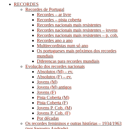
RECORDES
Recordes de Portugal
Recordes – ar livre
Recordes – pista coberta
Recordes nacionais mais resistentes
Recordes nacionais mais resistentes – jovens
Recordes nacionais mais resistentes – p. cob.
Recordes ano a ano
Multirecordistas num só ano
Os portugueses mais próximos dos recordes
mundiais
Diferenças para recordes mundiais
Evolução dos recordes nacionais
Absolutos (M) – ev.
Absolutos (F) – ev.
Jovens (M)
Jovens (M) antigos
Jovens (F)
Pista Coberta (M)
Pista Coberta (F)
Jovens P. Cob. (M)
Jovens P. Cob. (F)
Por décadas
Os recordes femininos e outras histórias – 1934/1963
(por Sequeira Andrade)