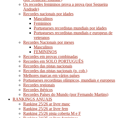
Os recordes femininos prova a prova (por Sequeira
Andrade)
Recordes nacionais por idades
Masculinos
Femininos
Portugueses recordistas mundiais por idades
Portugueses recordistas mundiais e europeus de
veteranos
Recordes Nacionais por meses
Masculinos
FEMININOS
Recordes em provas combinadas
Recordes em SOLO PORTUGUÊS
Recordes das pistas nacionais
Recordes das pistas nacionais (p. cob.)
Melhores marcas em vários países
Portugueses recordistas olímpicos, mundiais e europeus
Recordes regionais
Recordes ibéricos
Recordes Países do Mundo (por Fernando Martins)
RANKINGS ANUAIS
Ranking 25/26 ar livre masc
Ranking 25/26 ar livre fem
Ranking 25/26 pista coberta M e F