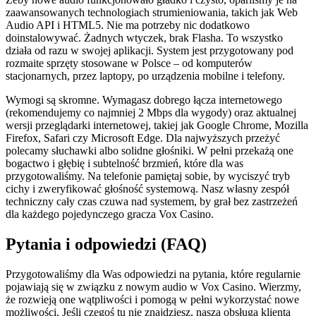
zaawansowanych technologiach strumieniowania, takich jak Web
Audio API i HTML5. Nie ma potrzeby nic dodatkowo
doinstalowywać. Żadnych wtyczek, brak Flasha. To wszystko
działa od razu w swojej aplikacji. System jest przygotowany pod
rozmaite sprzęty stosowane w Polsce – od komputerów
stacjonarnych, przez laptopy, po urządzenia mobilne i telefony.
Wymogi są skromne. Wymagasz dobrego łącza internetowego
(rekomendujemy co najmniej 2 Mbps dla wygody) oraz aktualnej
wersji przeglądarki internetowej, takiej jak Google Chrome, Mozilla
Firefox, Safari czy Microsoft Edge. Dla najwyższych przeżyć
polecamy słuchawki albo solidne głośniki. W pełni przekażą one
bogactwo i głębię i subtelność brzmień, które dla was
przygotowaliśmy. Na telefonie pamiętaj sobie, by wyciszyć tryb
cichy i zweryfikować głośność systemową. Nasz własny zespół
techniczny cały czas czuwa nad systemem, by grał bez zastrzeżeń
dla każdego pojedynczego gracza Vox Casino.
Pytania i odpowiedzi (FAQ)
Przygotowaliśmy dla Was odpowiedzi na pytania, które regularnie
pojawiają się w związku z nowym audio w Vox Casino. Wierzmy,
że rozwieją one wątpliwości i pomogą w pełni wykorzystać nowe
możliwości. Jeśli czegoś tu nie znajdziesz, nasza obsługa klienta