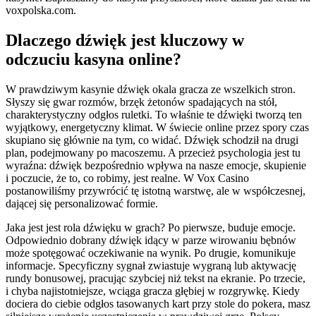
voxpolska.com.
Dlaczego dźwięk jest kluczowy w
odczuciu kasyna online?
W prawdziwym kasynie dźwięk okala gracza ze wszelkich stron.
Słyszy się gwar rozmów, brzęk żetonów spadających na stół,
charakterystyczny odgłos ruletki. To właśnie te dźwięki tworzą ten
wyjątkowy, energetyczny klimat. W świecie online przez spory czas
skupiano się głównie na tym, co widać. Dźwięk schodził na drugi
plan, podejmowany po macoszemu. A przecież psychologia jest tu
wyraźna: dźwięk bezpośrednio wpływa na nasze emocje, skupienie
i poczucie, że to, co robimy, jest realne. W Vox Casino
postanowiliśmy przywrócić tę istotną warstwę, ale w współczesnej,
dającej się personalizować formie.
Jaka jest jest rola dźwięku w grach? Po pierwsze, buduje emocje.
Odpowiednio dobrany dźwięk idący w parze wirowaniu bębnów
może spotęgować oczekiwanie na wynik. Po drugie, komunikuje
informacje. Specyficzny sygnał zwiastuje wygraną lub aktywację
rundy bonusowej, pracując szybciej niż tekst na ekranie. Po trzecie,
i chyba najistotniejsze, wciąga gracza głębiej w rozgrywkę. Kiedy
dociera do ciebie odgłos tasowanych kart przy stole do pokera, masz