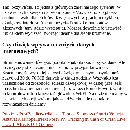
Tak, oczywiście. To jedna z głównych zalet naszego systemu. W
ustawieniach dźwięku na twoim koncie Vox Casino znajdziesz
osobne suwaki dla: efektów dźwiękowych w grach, muzyki tła,
dźwięków interfejsu (menu, przyciski) oraz komunikatów
głosowych (tam, gdzie występują). Możesz dowolnie je ustawiać
lub całkiem wyciszać, tworząc idealne dla siebie brzmienie.
Czy dźwięk wpływa na zużycie danych
internetowych?
Strumieniowanie dźwięku, podobnie jak obrazu, zużywa dane. Ale
to zużycie jest znacznie mniejsze niż w przypadku wideo.
Szacujemy, że wysokiej jakości dźwięk w naszym kasynie może
zużyć od 30 do 70 MB danych w ciągu godziny. Wszystko jest
uzależnione od złożoności ścieżki dźwiękowej w danej grze. Jeśli
masz limitowany transfer danych (np. w sieci komórkowej), warto
to kontrolować lub korzystać głównie z Wi-Fi. Na razie nie mamy w
ustawieniach opcji wyboru jakości dźwięku, ale nad takim
rozwiązaniem działamy.
Post
Previous Post
Betalice-pelialusta Tuottaa Suomessa Suuria Voittoja
Antavat Kasinopelit
Next Post
VPN Tracking in Cash or Crash Live:
navigation
How It Affects UK Gamers