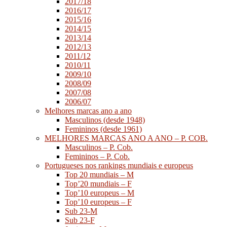
2017/18
2016/17
2015/16
2014/15
2013/14
2012/13
2011/12
2010/11
2009/10
2008/09
2007/08
2006/07
Melhores marcas ano a ano
Masculinos (desde 1948)
Femininos (desde 1961)
MELHORES MARCAS ANO A ANO – P. COB.
Masculinos – P. Cob.
Femininos – P. Cob.
Portugueses nos rankings mundiais e europeus
Top 20 mundiais – M
Top’20 mundiais – F
Top’10 europeus – M
Top’10 europeus – F
Sub 23-M
Sub 23-F