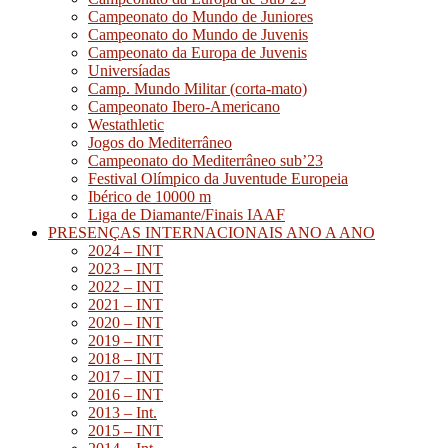
Campeonato do Mundo de Juniores
Campeonato do Mundo de Juvenis
Campeonato da Europa de Juvenis
Universíadas
Camp. Mundo Militar (corta-mato)
Campeonato Ibero-Americano
Westathletic
Jogos do Mediterrâneo
Campeonato do Mediterrâneo sub’23
Festival Olímpico da Juventude Europeia
Ibérico de 10000 m
Liga de Diamante/Finais IAAF
PRESENÇAS INTERNACIONAIS ANO A ANO
2024 – INT
2023 – INT
2022 – INT
2021 – INT
2020 – INT
2019 – INT
2018 – INT
2017 – INT
2016 – INT
2013 – Int.
2015 – INT