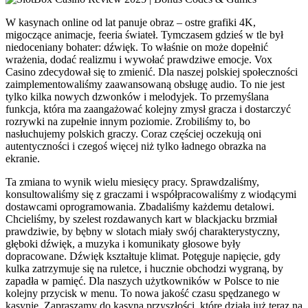
W kasynach online od lat panuje obraz – ostre grafiki 4K,
migoczące animacje, feeria świateł. Tymczasem gdzieś w tle był
niedoceniany bohater: dźwięk. To właśnie on może dopełnić
wrażenia, dodać realizmu i wywołać prawdziwe emocje. Vox
Casino zdecydował się to zmienić. Dla naszej polskiej społeczności
zaimplementowaliśmy zaawansowaną obsługę audio. To nie jest
tylko kilka nowych dzwonków i melodyjek. To przemyślana
funkcja, która ma zaangażować kolejny zmysł gracza i dostarczyć
rozrywki na zupełnie innym poziomie. Zrobiliśmy to, bo
nasłuchujemy polskich graczy. Coraz częściej oczekują oni
autentyczności i czegoś więcej niż tylko ładnego obrazka na
ekranie.
Ta zmiana to wynik wielu miesięcy pracy. Sprawdzaliśmy,
konsultowaliśmy się z graczami i współpracowaliśmy z wiodącymi
dostawcami oprogramowania. Zbadaliśmy każdemu detalowi.
Chcieliśmy, by szelest rozdawanych kart w blackjacku brzmiał
prawdziwie, by bębny w slotach miały swój charakterystyczny,
głęboki dźwięk, a muzyka i komunikaty głosowe były
dopracowane. Dźwięk kształtuje klimat. Potęguje napięcie, gdy
kulka zatrzymuje się na ruletce, i hucznie obchodzi wygraną, by
zapadła w pamięć. Dla naszych użytkowników w Polsce to nie
kolejny przycisk w menu. To nowa jakość czasu spędzanego w
kasynie. Zapraszamy do kasyna przyszłości, które działa już teraz na