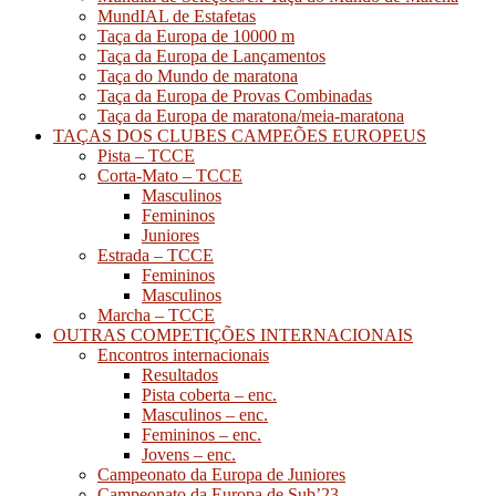
MundIAL de Estafetas
Taça da Europa de 10000 m
Taça da Europa de Lançamentos
Taça do Mundo de maratona
Taça da Europa de Provas Combinadas
Taça da Europa de maratona/meia-maratona
TAÇAS DOS CLUBES CAMPEÕES EUROPEUS
Pista – TCCE
Corta-Mato – TCCE
Masculinos
Femininos
Juniores
Estrada – TCCE
Femininos
Masculinos
Marcha – TCCE
OUTRAS COMPETIÇÕES INTERNACIONAIS
Encontros internacionais
Resultados
Pista coberta – enc.
Masculinos – enc.
Femininos – enc.
Jovens – enc.
Campeonato da Europa de Juniores
Campeonato da Europa de Sub’23