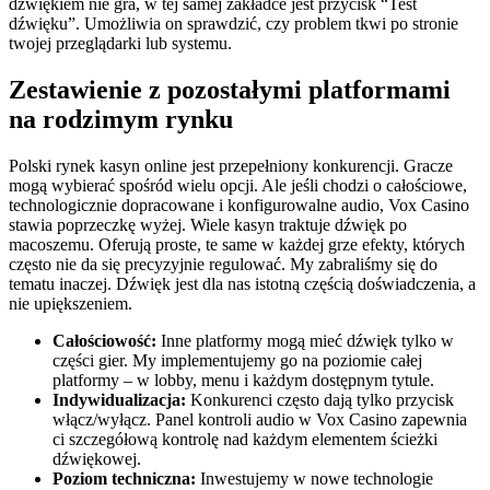
dźwiękiem nie gra, w tej samej zakładce jest przycisk “Test
dźwięku”. Umożliwia on sprawdzić, czy problem tkwi po stronie
twojej przeglądarki lub systemu.
Zestawienie z pozostałymi platformami
na rodzimym rynku
Polski rynek kasyn online jest przepełniony konkurencji. Gracze
mogą wybierać spośród wielu opcji. Ale jeśli chodzi o całościowe,
technologicznie dopracowane i konfigurowalne audio, Vox Casino
stawia poprzeczkę wyżej. Wiele kasyn traktuje dźwięk po
macoszemu. Oferują proste, te same w każdej grze efekty, których
często nie da się precyzyjnie regulować. My zabraliśmy się do
tematu inaczej. Dźwięk jest dla nas istotną częścią doświadczenia, a
nie upiększeniem.
Całościowość:
Inne platformy mogą mieć dźwięk tylko w
części gier. My implementujemy go na poziomie całej
platformy – w lobby, menu i każdym dostępnym tytule.
Indywidualizacja:
Konkurenci często dają tylko przycisk
włącz/wyłącz. Panel kontroli audio w Vox Casino zapewnia
ci szczegółową kontrolę nad każdym elementem ścieżki
dźwiękowej.
Poziom techniczna:
Inwestujemy w nowe technologie