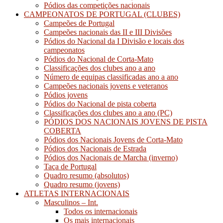
Pódios das competições nacionais
CAMPEONATOS DE PORTUGAL (CLUBES)
Campeões de Portugal
Campeões nacionais das II e III Divisões
Pódios do Nacional da I Divisão e locais dos
campeonatos
Pódios do Nacional de Corta-Mato
Classificações dos clubes ano a ano
Número de equipas classificadas ano a ano
Campeões nacionais jovens e veteranos
Pódios jovens
Pódios do Nacional de pista coberta
Classificações dos clubes ano a ano (PC)
PÓDIOS DOS NACIONAIS JOVENS DE PISTA
COBERTA
Pódios dos Nacionais Jovens de Corta-Mato
Pódios dos Nacionais de Estrada
Pódios dos Nacionais de Marcha (inverno)
Taça de Portugal
Quadro resumo (absolutos)
Quadro resumo (jovens)
ATLETAS INTERNACIONAIS
Masculinos – Int.
Todos os internacionais
Os mais internacionais