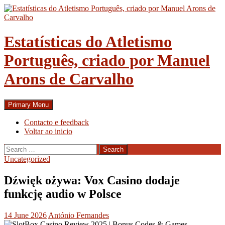
Skip
to
content
Estatísticas do Atletismo
Português, criado por Manuel
Arons de Carvalho
Search
Primary Menu
Contacto e feedback
Voltar ao inicio
Search
for:
Uncategorized
Dźwięk ożywa: Vox Casino dodaje
funkcję audio w Polsce
14 June 2026
António Fernandes