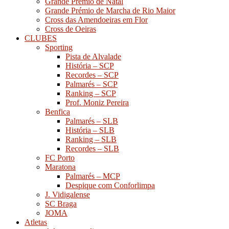
Grande Prémio de Natal
Grande Prémio de Marcha de Rio Maior
Cross das Amendoeiras em Flor
Cross de Oeiras
CLUBES
Sporting
Pista de Alvalade
História – SCP
Recordes – SCP
Palmarés – SCP
Ranking – SCP
Prof. Moniz Pereira
Benfica
Palmarés – SLB
História – SLB
Ranking – SLB
Recordes – SLB
FC Porto
Maratona
Palmarés – MCP
Despique com Conforlimpa
J. Vidigalense
SC Braga
JOMA
Atletas