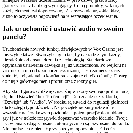
silniejsze wrażenie uczestniczenia w prawdziwej grze. Polscy
gracze są coraz bardziej wymagający. Cenią produkty, w których
każdy element jest dopracowany. Zastosowanie wysokiej klasy
audio to oczywista odpowiedź na te wzrastające oczekiwania.
Jak uruchomić i ustawić audio w swoim
panelu?
Uruchomienie nowych funkcji dźwiękowych w Vox Casino jest
niezwykle łatwe. Stworzyliśmy to tak, by dał radę z tym każdy,
niezależnie od doświadczenia z technologią. Standardowo,
optymalne ustawienia dźwięku są już uruchomione. Po wejściu na
voxpolska.com od razu poczujesz różnicę. Jeśli zamierzasz coś
zmienić, indywidualna konfiguracja zajmie ci tylko chwilę. Dostęp
do niej z głównego menu profilu oraz z lobby gier.
Aby skonfigurować dźwięk, naciśnij w ikonę swojego profilu i udaj
się do “Ustawień” lub “Preferencji”. Tam znajdziesz zakładkę
“Dźwięk” lub “Audio”. W środku są suwaki do regulacji głośności
dla każdego typu dźwięku. Na początek radzimy ustawić je
wszystkie na środkowym poziomie, a potem przejść do ulubionej
gry i już w trakcie rozgrywki dopasować wszystko idealnie. Twoje
ustawienia zostają zapisane automatycznie i są przypisane do konta.
Nie musisz ich zmieniać przy każdym logowaniu. Jeśli coś z