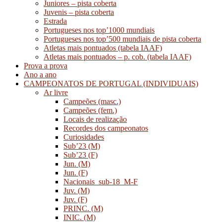
Juniores – pista coberta
Juvenis – pista coberta
Estrada
Portugueses nos top’1000 mundiais
Portugueses nos top’500 mundiais de pista coberta
Atletas mais pontuados (tabela IAAF)
Atletas mais pontuados – p. cob. (tabela IAAF)
Prova a prova
Ano a ano
CAMPEONATOS DE PORTUGAL (INDIVIDUAIS)
Ar livre
Campeões (masc.)
Campeões (fem.)
Locais de realização
Recordes dos campeonatos
Curiosidades
Sub’23 (M)
Sub’23 (F)
Jun. (M)
Jun. (F)
Nacionais_sub-18_M-F
Juv. (M)
Juv. (F)
PRINC. (M)
INIC. (M)