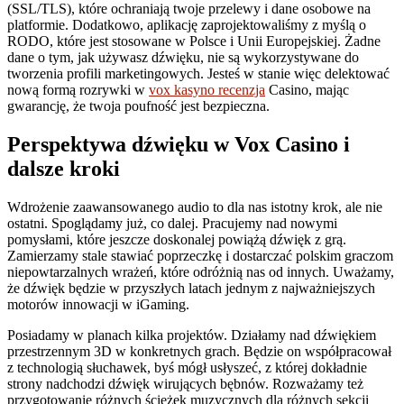
(SSL/TLS), które ochraniają twoje przelewy i dane osobowe na
platformie. Dodatkowo, aplikację zaprojektowaliśmy z myślą o
RODO, które jest stosowane w Polsce i Unii Europejskiej. Żadne
dane o tym, jak używasz dźwięku, nie są wykorzystywane do
tworzenia profili marketingowych. Jesteś w stanie więc delektować
nową formą rozrywki w
vox kasyno recenzja
Casino, mając
gwarancję, że twoja poufność jest bezpieczna.
Perspektywa dźwięku w Vox Casino i
dalsze kroki
Wdrożenie zaawansowanego audio to dla nas istotny krok, ale nie
ostatni. Spoglądamy już, co dalej. Pracujemy nad nowymi
pomysłami, które jeszcze doskonalej powiążą dźwięk z grą.
Zamierzamy stale stawiać poprzeczkę i dostarczać polskim graczom
niepowtarzalnych wrażeń, które odróżnią nas od innych. Uważamy,
że dźwięk będzie w przyszłych latach jednym z najważniejszych
motorów innowacji w iGaming.
Posiadamy w planach kilka projektów. Działamy nad dźwiękiem
przestrzennym 3D w konkretnych grach. Będzie on współpracował
z technologią słuchawek, byś mógł usłyszeć, z której dokładnie
strony nadchodzi dźwięk wirujących bębnów. Rozważamy też
przygotowanie różnych ścieżek muzycznych dla różnych sekcji