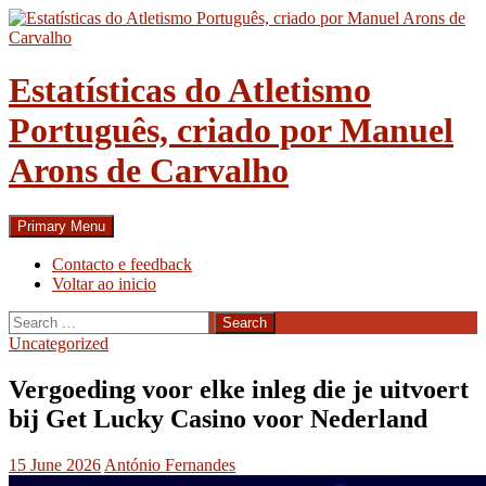
Skip
to
content
Estatísticas do Atletismo
Português, criado por Manuel
Arons de Carvalho
Search
Primary Menu
Contacto e feedback
Voltar ao inicio
Search
for:
Uncategorized
Vergoeding voor elke inleg die je uitvoert
bij Get Lucky Casino voor Nederland
15 June 2026
António Fernandes