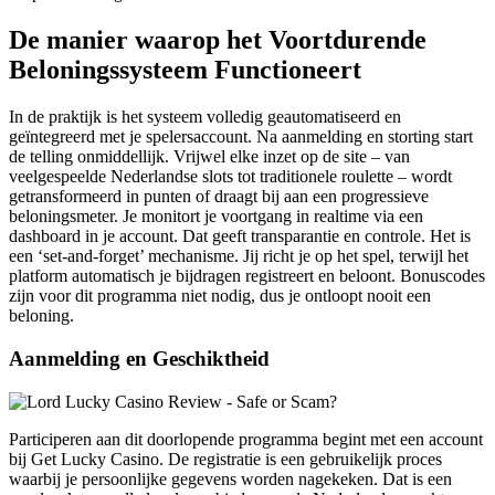
De manier waarop het Voortdurende
Beloningssysteem Functioneert
In de praktijk is het systeem volledig geautomatiseerd en
geïntegreerd met je spelersaccount. Na aanmelding en storting start
de telling onmiddellijk. Vrijwel elke inzet op de site – van
veelgespeelde Nederlandse slots tot traditionele roulette – wordt
getransformeerd in punten of draagt bij aan een progressieve
beloningsmeter. Je monitort je voortgang in realtime via een
dashboard in je account. Dat geeft transparantie en controle. Het is
een ‘set-and-forget’ mechanisme. Jij richt je op het spel, terwijl het
platform automatisch je bijdragen registreert en beloont. Bonuscodes
zijn voor dit programma niet nodig, dus je ontloopt nooit een
beloning.
Aanmelding en Geschiktheid
Participeren aan dit doorlopende programma begint met een account
bij Get Lucky Casino. De registratie is een gebruikelijk proces
waarbij je persoonlijke gegevens worden nagekeken. Dat is een