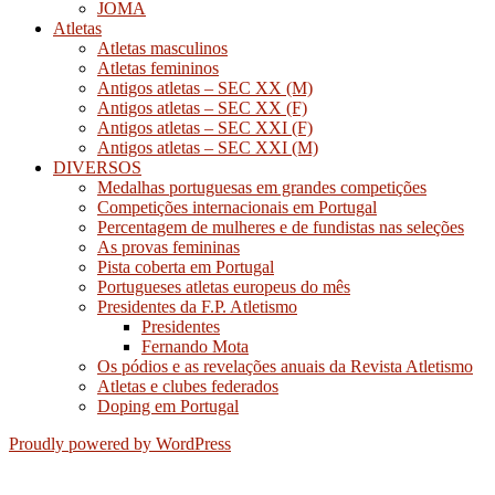
JOMA
Atletas
Atletas masculinos
Atletas femininos
Antigos atletas – SEC XX (M)
Antigos atletas – SEC XX (F)
Antigos atletas – SEC XXI (F)
Antigos atletas – SEC XXI (M)
DIVERSOS
Medalhas portuguesas em grandes competições
Competições internacionais em Portugal
Percentagem de mulheres e de fundistas nas seleções
As provas femininas
Pista coberta em Portugal
Portugueses atletas europeus do mês
Presidentes da F.P. Atletismo
Presidentes
Fernando Mota
Os pódios e as revelações anuais da Revista Atletismo
Atletas e clubes federados
Doping em Portugal
Proudly powered by WordPress