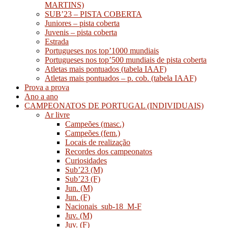
MARTINS)
SUB’23 – PISTA COBERTA
Juniores – pista coberta
Juvenis – pista coberta
Estrada
Portugueses nos top’1000 mundiais
Portugueses nos top’500 mundiais de pista coberta
Atletas mais pontuados (tabela IAAF)
Atletas mais pontuados – p. cob. (tabela IAAF)
Prova a prova
Ano a ano
CAMPEONATOS DE PORTUGAL (INDIVIDUAIS)
Ar livre
Campeões (masc.)
Campeões (fem.)
Locais de realização
Recordes dos campeonatos
Curiosidades
Sub’23 (M)
Sub’23 (F)
Jun. (M)
Jun. (F)
Nacionais_sub-18_M-F
Juv. (M)
Juv. (F)