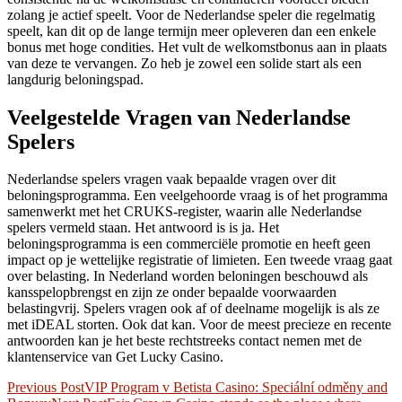
zolang je actief speelt. Voor de Nederlandse speler die regelmatig
speelt, kan dit op de lange termijn meer opleveren dan een enkele
bonus met hoge condities. Het vult de welkomstbonus aan in plaats
van deze te vervangen. Zo heb je zowel een solide start als een
langdurig beloningspad.
Veelgestelde Vragen van Nederlandse
Spelers
Nederlandse spelers vragen vaak bepaalde vragen over dit
beloningsprogramma. Een veelgehoorde vraag is of het programma
samenwerkt met het CRUKS-register, waarin alle Nederlandse
spelers vermeld staan. Het antwoord is is ja. Het
beloningsprogramma is een commerciële promotie en heeft geen
impact op je wettelijke registratie of limieten. Een tweede vraag gaat
over belasting. In Nederland worden beloningen beschouwd als
kansspelopbrengst en zijn ze onder bepaalde voorwaarden
belastingvrij. Spelers vragen ook af of deelname mogelijk is als ze
met iDEAL storten. Ook dat kan. Voor de meest precieze en recente
antwoorden kan je het beste rechtstreeks contact nemen met de
klantenservice van Get Lucky Casino.
Post
Previous Post
VIP Program v Betista Casino: Speciální odměny and