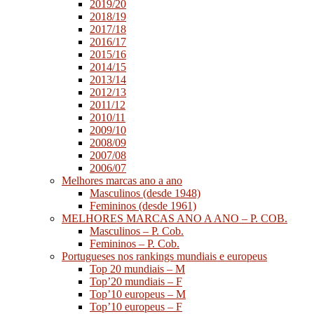
2019/20
2018/19
2017/18
2016/17
2015/16
2014/15
2013/14
2012/13
2011/12
2010/11
2009/10
2008/09
2007/08
2006/07
Melhores marcas ano a ano
Masculinos (desde 1948)
Femininos (desde 1961)
MELHORES MARCAS ANO A ANO – P. COB.
Masculinos – P. Cob.
Femininos – P. Cob.
Portugueses nos rankings mundiais e europeus
Top 20 mundiais – M
Top’20 mundiais – F
Top’10 europeus – M
Top’10 europeus – F