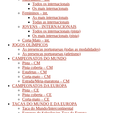
Todos os internacionais
Os mais internacionais
Femininos – int.
As mais internacionais
Todas as internacionais
JOVENS – INTERNACIONAIS
Todos os internacionais (pista)
Os mais internacionais (pista)
Corta-Mato – int.
JOGOS OLÍMPICOS
As presenças portuguesas (todas as modalidades)
As presenças portuguesas (atletismo)
CAMPEONATOS DO MUNDO
Pista – CM
Pista coberta – CM
Estafetas – CM
Corta-mato – CM
Estrada/Meia-maratona – CM
CAMPEONATOS DA EUROPA
Pista – CE
Pista coberta – CE
Corta-mato – CE
TAÇAS DO MUNDO E DA EUROPA
Taça do Mundo/Intercontinental
Europeu de Seleções/ex-Taça da Europa