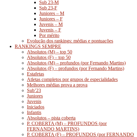
Sub 23-M
Sub 23-F
Juniores – M
Juniores – F
Juvenis – M
Juvenis – F
Por mérito
Evolução dos rankings: médias e pontuações
RANKINGS SEMPRE
Absolutos (M) – top 50
Absolutos (F) – top 50
Absolutos (M) – profundos (por Fernando Martins)
Absolutos (F) – profundos (por Fernando Martins)
Estafetas
Atletas completos por grupos de especialidades
Melhores médias prova a prova
Sub’23
Juniores
Juvenis
Iniciados
Infantis
Absolutos – pista coberta
P. COBERTA (M) – PROFUNDOS (por
FERNANDO MARTINS)
P. COBERTA (F) – PROFUNDOS (por FERNANDO