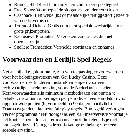
Bonusgeld: Direct in te omzetten voor meer speeltegoed.
Free Spins: Voor bepaalde slotgames, zonder extra inzet.
Cashback: Een wekelijks of maandelijks teruggestort gedeelte
van netto-verliezen.
Toernooi Tickets: Gratis entree tot speciale wedstrijden met
grote prijzenpotten.
Exclusieve Promoties: Verzoeken voor acties die niet
openbaar zijn.
Snellere Transacties: Versnelde stortingen en opnames.
Voorwaarden en Eerlijk Spel Regels
Net als bij elke gokpromotie, zijn van toepassing er voorwaarden
voor het beloningssysteem van Get Lucky Casino. Deze
voorwaarden verhinderen misbruik en zorgen voor een
rechtvaardige speelomgeving voor alle Nederlandse spelers.
Kernvoorwaarden zijn minimum inzetbedragen om punten te
behalen, maximum uitkeringen per periode, en een einddatum voor
opgebouwde punten (bijvoorbeeld na 90 dagen inactiviteit).
Daarnaast gelden algemene fair play regels. Bonusgeld verkregen
via het programma heeft doorgaans een x35 inzetvereiste voordat je
het kunt cashen. Ook zijn er maximale inzetlimieten als je met
bonusgeld inzet. De regels lezen is van groot belang voor een
soepele ervaring.