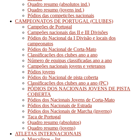
Quadro resumo (absolutos ind.)
Quadro resumo (jovens ind.)
Pódios das competições nacionais
CAMPEONATOS DE PORTUGAL (CLUBES)
Campeões de Portugal
Campeões nacionais das II e III Divisões
Pódios do Nacional da I Divisão e locais dos
campeonatos
Pódios do Nacional de Corta-Mato
Classificações dos clubes ano a ano
Número de equipas classificadas ano a ano
Campeões nacionais jovens e veteranos
Pódios jovens
Pódios do Nacional de pista coberta
Classificações dos clubes ano a ano (PC)
PÓDIOS DOS NACIONAIS JOVENS DE PISTA
COBERTA
Pódios dos Nacionais Jovens de Corta-Mato
Pódios dos Nacionais de Estrada
Pódios dos Nacionais de Marcha (inverno)
Taça de Portugal
Quadro resumo (absolutos)
Quadro resumo (jovens)
ATLETAS INTERNACIONAIS
Masculinos – Int.