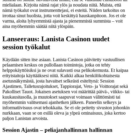
mielialaan. Kirjoita nämä rajat ylös ja noudata niitä. Muista, että
nämä työkalut ovat instrumenttejasi, ei esteitä. Niiden tarkoitus on
irrottaa sinut huolista, jotta voit keskittyä hauskanpitoon. Jos et ole
varma, aloita lyhyemmistä ajasta ja pienemmistä summista – voit
aina myöhemmin säätää niitä ylöspäin.
Lanseeraus: Lanista Casinon uudet
session työkalut
Käydään sitten itse asiaan. Lanista Casinon päivitetty vastuullisen
pelaamisen keskus on pullollaan toimintoja, jotka on tehty
helppokäyttöisiksi ja ne ovat sulavasti osa pelikokemusta. Et kaipaa
erityistaitoja käyttääksesi niitä. Kaikki alkaa henkilökohtaisesta
asetusnäkymästä, josta havaitset selkeästi esiteltynä: Session
Ajastimen, Talletusrajoitukset, Tappiorajat, Veto- ja Voittorajat sekä
Pakolliset Tauot. Jokaisen asetuksen voi määrittää päivä-, viikko- tai
kuukausitasolla, ja muutokset saapuvat voimaan välittömästi tai
myöhemmin valitsemasi ajanhetken jälkeen. Paneelin selkeys ja
informatiivisuus ovat tehokkaita. Se ei ole peitetty sivuston johonkin
nurkkaan, vaan se on esillä oleva ja ylpeä ominaisuus, joka kertoo
paljon Lanistan arvoista.
Session Ajastin – peliajanhallinnan hallinnan