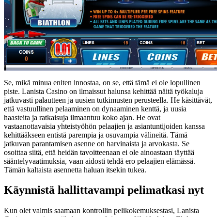
Se, mikä minua eniten innostaa, on se, että tämä ei ole lopullinen
piste. Lanista Casino on ilmaissut halunsa kehittää näitä työkaluja
jatkuvasti palautteen ja uusien tutkimusten perusteella. He käsittävät,
että vastuullinen pelaaminen on dynaaminen kenttä, ja uusia
haasteita ja ratkaisuja ilmaantuu koko ajan. He ovat
vastaanottavaisia yhteistyöhön pelaajien ja asiantuntijoiden kanssa
kehittääkseen entistä parempia ja osuvampia välineitä. Tämä
jatkuvan parantamisen asenne on harvinaista ja arvokasta. Se
osoittaa siitä, että heidän tavoitteenaan ei ole ainoastaan täyttää
sääntelyvaatimuksia, vaan aidosti tehdä ero pelaajien elämässä.
Tämän kaltaista asennetta haluan itsekin tukea.
Käynnistä hallittavampi pelimatkasi nyt
Kun olet valmis saamaan kontrollin pelikokemuksestasi, Lanista