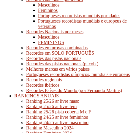
Masculinos
Femininos
Portugueses recordistas mundiais por idades
Portugueses recordistas mundiais e europeus de
veteranos
Recordes Nacionais por meses
Masculinos
FEMININOS
Recordes em provas combinadas
Recordes em SOLO PORTUGUÊS
Recordes das pistas nacionais
Recordes das pistas nacionais (p. cob.)
Melhores marcas em vários países
Portugueses recordistas olímpicos, mundiais e europeus
Recordes regionais
Recordes ibéricos
Recordes Países do Mundo (por Fernando Martins)
RANKINGS ANUAIS
Ranking 25/26 ar livre masc
Ranking 25/26 ar livre fem
Ranking 25/26 pista coberta M e F
Ranking 24/25 ar livre femininos
Ranking 24/25 ar livre masculino
Ranking Masculino 2024