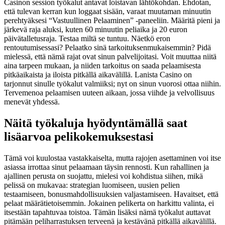
Casinon session työkalut antavat loistavan lähtökohdan. Ehdotan,
että tulevan kerran kun loggaat sisään, varaat muutaman minuutin
perehtyäksesi “Vastuullinen Pelaaminen” -paneeliin. Määritä pieni ja
järkevä raja aluksi, kuten 60 minuutin peliaika ja 20 euron
päivätalletusraja. Testaa miltä se tuntuu. Näetkö eron
rentoutumisessasi? Pelaatko sinä tarkoituksenmukaisemmin? Pidä
mielessä, että nämä rajat ovat sinun palvelijoitasi. Voit muuttaa niitä
aina tarpeen mukaan, ja niiden tarkoitus on saada pelaamisesta
pitkäaikaista ja iloista pitkällä aikavälillä. Lanista Casino on
tarjonnut sinulle työkalut valmiiksi; nyt on sinun vuorosi ottaa niihin.
Tervemenoa pelaamisen uuteen aikaan, jossa viihde ja velvollisuus
menevät yhdessä.
Näitä työkaluja hyödyntämällä saat
lisäarvoa pelikokemuksestasi
Tämä voi kuulostaa vastakkaiselta, mutta rajojen asettaminen voi itse
asiassa irrottaa sinut pelaamaan täysin rennosti. Kun rahallinen ja
ajallinen perusta on suojattu, mielesi voi kohdistua siihen, mikä
pelissä on mukavaa: strategian luomiseen, uusien pelien
testaamiseen, bonusmahdollisuuksien valjastamiseen. Havaitset, että
pelaat määrätietoisemmin. Jokainen pelikerta on harkittu valinta, ei
itsestään tapahtuvaa toistoa. Tämän lisäksi nämä työkalut auttavat
pitämään peliharrastuksen terveenä ja kestävänä pitkällä aikavälillä.