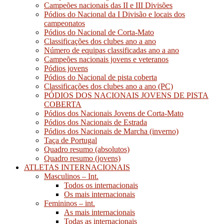
Campeões nacionais das II e III Divisões
Pódios do Nacional da I Divisão e locais dos
campeonatos
Pódios do Nacional de Corta-Mato
Classificações dos clubes ano a ano
Número de equipas classificadas ano a ano
Campeões nacionais jovens e veteranos
Pódios jovens
Pódios do Nacional de pista coberta
Classificações dos clubes ano a ano (PC)
PÓDIOS DOS NACIONAIS JOVENS DE PISTA
COBERTA
Pódios dos Nacionais Jovens de Corta-Mato
Pódios dos Nacionais de Estrada
Pódios dos Nacionais de Marcha (inverno)
Taça de Portugal
Quadro resumo (absolutos)
Quadro resumo (jovens)
ATLETAS INTERNACIONAIS
Masculinos – Int.
Todos os internacionais
Os mais internacionais
Femininos – int.
As mais internacionais
Todas as internacionais