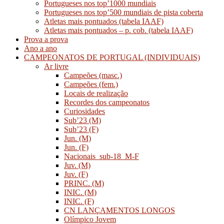
Portugueses nos top’1000 mundiais
Portugueses nos top’500 mundiais de pista coberta
Atletas mais pontuados (tabela IAAF)
Atletas mais pontuados – p. cob. (tabela IAAF)
Prova a prova
Ano a ano
CAMPEONATOS DE PORTUGAL (INDIVIDUAIS)
Ar livre
Campeões (masc.)
Campeões (fem.)
Locais de realização
Recordes dos campeonatos
Curiosidades
Sub’23 (M)
Sub’23 (F)
Jun. (M)
Jun. (F)
Nacionais_sub-18_M-F
Juv. (M)
Juv. (F)
PRINC. (M)
INIC. (M)
INIC. (F)
CN LANÇAMENTOS LONGOS
Olímpico Jovem