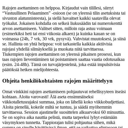
Rajojen asettaminen on helppoa. Kirjaudut vain tilillesi, siirryt
“Vastuullinen Pelaaminen” -osioon (se on yleensä tilin asetuksista tai
sivuston alatunnisteesta), ja siellä havaitset kaikki saatavilla olevat
työkalut. Jokaisen kohdalla on selkeä liukusäädin tai numerokenttä
arvon asettamiseen. Valitset sitten, milloin raja astuu voimaan
(esimerkiksi heti tai ensi viikosta alkaen) ja kuinka kauan se on
voimassa (24h, 7 vrk, 30 vrk, pysyvä). Vahvistat muutoksesi, ja siinä
se. Hallinta on yhtä helppoa: voit tarkastella kaikkia aktiivisia
rajojasi yhdellä silmäyksellä ja muokata niitä tarvittaessa.
Tiukempien rajojen asettaminen on yleensä pikainen prosessi, kun
taas rajojen lieventäminen tai poistaminen saattaa vaatia odotusaikaa
(esim. 24-48h). Tämä on turvajärjestelmä, joka estää impulsiivisia
päätöksiä hetken mielijohteesta.
Ohjeita henkilökohtaisten rajojen määrittelyyn
Omat vinkkini rajojen asettamiseen pohjautuvat rehellisyyteen itseäsi
kohtaan. Aloita varovasti! Älä aseta ensimmäiseksi
viikkotalletusrajaksi summaa, joka on lähellä koko viikkobudjettiasi.
Aloita pienellä, kokeile miltä se tuntuu, ja säädä myöhemmin
tarvittaessa. Session ajastimelle suosittelen alkuarvoksi 60 minuuttia.
Se on sopiva aika nauttia pelistä, mutta tarpeeksi lyhyt estämään
väsymyksen tunnetta. Tappiorajan tulisi pohjautua siihen, mikä
summa on sinulle hävittävissä ilman, että se vaikuttaa elintasoon tai