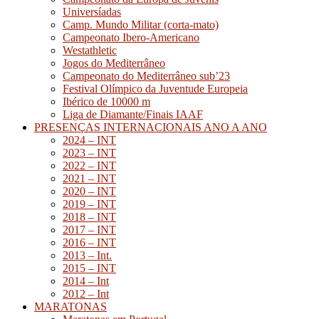
Universíadas
Camp. Mundo Militar (corta-mato)
Campeonato Ibero-Americano
Westathletic
Jogos do Mediterrâneo
Campeonato do Mediterrâneo sub’23
Festival Olímpico da Juventude Europeia
Ibérico de 10000 m
Liga de Diamante/Finais IAAF
PRESENÇAS INTERNACIONAIS ANO A ANO
2024 – INT
2023 – INT
2022 – INT
2021 – INT
2020 – INT
2019 – INT
2018 – INT
2017 – INT
2016 – INT
2013 – Int.
2015 – INT
2014 – Int
2012 – Int
MARATONAS