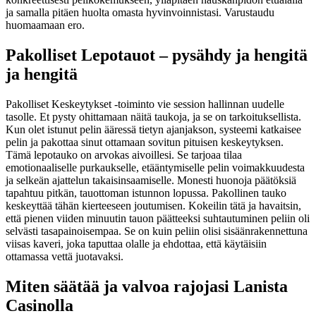
ja samalla pitäen huolta omasta hyvinvoinnistasi. Varustaudu
huomaamaan ero.
Pakolliset Lepotauot – pysähdy ja hengitä
ja hengitä
Pakolliset Keskeytykset -toiminto vie session hallinnan uudelle
tasolle. Et pysty ohittamaan näitä taukoja, ja se on tarkoituksellista.
Kun olet istunut pelin ääressä tietyn ajanjakson, systeemi katkaisee
pelin ja pakottaa sinut ottamaan sovitun pituisen keskeytyksen.
Tämä lepotauko on arvokas aivoillesi. Se tarjoaa tilaa
emotionaaliselle purkaukselle, etääntymiselle pelin voimakkuudesta
ja selkeän ajattelun takaisinsaamiselle. Monesti huonoja päätöksiä
tapahtuu pitkän, tauottoman istunnon lopussa. Pakollinen tauko
keskeyttää tähän kierteeseen joutumisen. Kokeilin tätä ja havaitsin,
että pienen viiden minuutin tauon päätteeksi suhtautuminen peliin oli
selvästi tasapainoisempaa. Se on kuin peliin olisi sisäänrakennettuna
viisas kaveri, joka taputtaa olalle ja ehdottaa, että käytäisiin
ottamassa vettä juotavaksi.
Miten säätää ja valvoa rajojasi Lanista
Casinolla