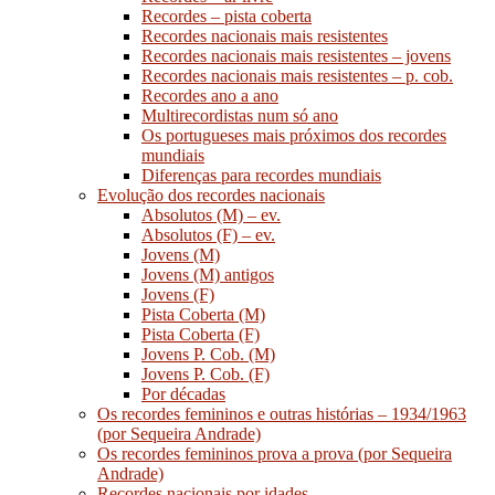
Recordes – pista coberta
Recordes nacionais mais resistentes
Recordes nacionais mais resistentes – jovens
Recordes nacionais mais resistentes – p. cob.
Recordes ano a ano
Multirecordistas num só ano
Os portugueses mais próximos dos recordes
mundiais
Diferenças para recordes mundiais
Evolução dos recordes nacionais
Absolutos (M) – ev.
Absolutos (F) – ev.
Jovens (M)
Jovens (M) antigos
Jovens (F)
Pista Coberta (M)
Pista Coberta (F)
Jovens P. Cob. (M)
Jovens P. Cob. (F)
Por décadas
Os recordes femininos e outras histórias – 1934/1963
(por Sequeira Andrade)
Os recordes femininos prova a prova (por Sequeira
Andrade)
Recordes nacionais por idades