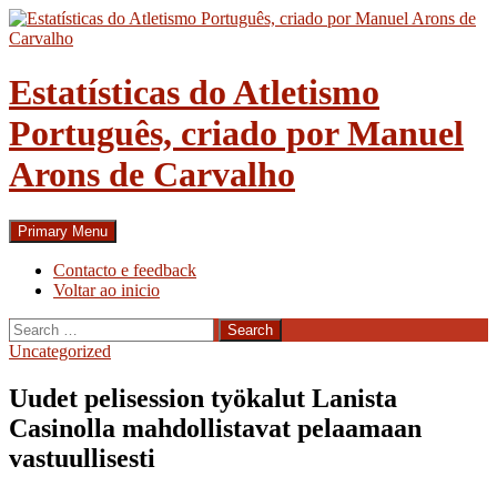
Skip
to
content
Estatísticas do Atletismo
Português, criado por Manuel
Arons de Carvalho
Search
Primary Menu
Contacto e feedback
Voltar ao inicio
Search
for:
Uncategorized
Uudet pelisession työkalut Lanista
Casinolla mahdollistavat pelaamaan
vastuullisesti