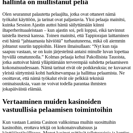
hallinta on mullistanut peliä
Olen seurannut palautetta pelaajilta, jotka ovat ottaneet nämä
työkalut käyttöön, ja tarinat ovat paljastavia. Yksi pelaaja mainitsi,
kuinka Session Ajastin auttoi häntä säilyttämään kiinni
iltaperherituaaleistaan – kun ajastin soi, peli loppui, eikä tarvinnut
taistella itsensä kanssa. Toinen mainitsi, että Tappiorajan laittaminen
esti häntä “jahtaamasta häviöitä” turhautuneena, mikä oli aiemmin
johtanut suuriin tappioihin. Hänen ilmaisullaan: “Nyt kun raja
saapuu vastaan, se on kuin järjestelmä antaisi minulle luvan lopettaa
hyvällä omatunnolla.” Kolmas pelaaja kehui Pakollisista Tauoista,
jotka auttoivat häntä ylläpitämään terveempää suhdetta pelaamiseen
kokonaisuudessaan. Nämä tarinat eivät ole poikkeuksia; ne kuvaavat
yleistä siirtymistä kohti harkitsevampaa ja hallittua pelaamista. Ne
osoittavat, että nämä työkalut eivät ole pelkkiä teknisiä
ominaisuuksia, vaan ne voivat todella parantaa ihmisten
jokapäiväistä elämää.
Vertaaminen muiden kasinoiden
vastuullisia pelaamisen toimintoihin
Kun vastaan Lanista Casinon valikoimaa muihin suosittuihin
kasinoihin, erottava tekijä on kokonaisvaltaisuus ja
käyttäjäystävällisyys. Monet kasinot esittävät talletusrajoja ja kenties