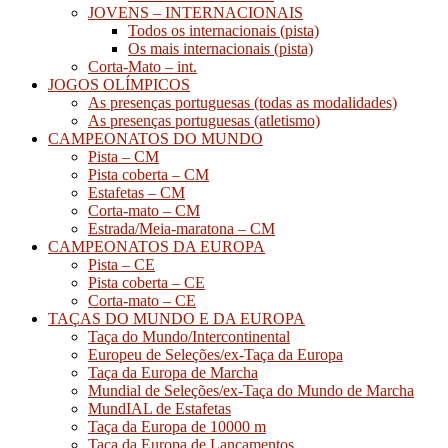
JOVENS – INTERNACIONAIS
Todos os internacionais (pista)
Os mais internacionais (pista)
Corta-Mato – int.
JOGOS OLÍMPICOS
As presenças portuguesas (todas as modalidades)
As presenças portuguesas (atletismo)
CAMPEONATOS DO MUNDO
Pista – CM
Pista coberta – CM
Estafetas – CM
Corta-mato – CM
Estrada/Meia-maratona – CM
CAMPEONATOS DA EUROPA
Pista – CE
Pista coberta – CE
Corta-mato – CE
TAÇAS DO MUNDO E DA EUROPA
Taça do Mundo/Intercontinental
Europeu de Seleções/ex-Taça da Europa
Taça da Europa de Marcha
Mundial de Seleções/ex-Taça do Mundo de Marcha
MundIAL de Estafetas
Taça da Europa de 10000 m
Taça da Europa de Lançamentos