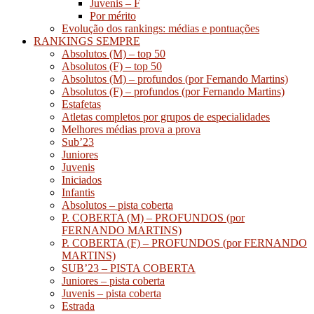
Juvenis – F
Por mérito
Evolução dos rankings: médias e pontuações
RANKINGS SEMPRE
Absolutos (M) – top 50
Absolutos (F) – top 50
Absolutos (M) – profundos (por Fernando Martins)
Absolutos (F) – profundos (por Fernando Martins)
Estafetas
Atletas completos por grupos de especialidades
Melhores médias prova a prova
Sub’23
Juniores
Juvenis
Iniciados
Infantis
Absolutos – pista coberta
P. COBERTA (M) – PROFUNDOS (por
FERNANDO MARTINS)
P. COBERTA (F) – PROFUNDOS (por FERNANDO
MARTINS)
SUB’23 – PISTA COBERTA
Juniores – pista coberta
Juvenis – pista coberta
Estrada