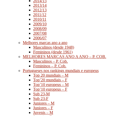
2014/15
2013/14
2012/13
2011/12
2010/11
2009/10
2008/09
2007/08
2006/07
Melhores marcas ano a ano
Masculinos (desde 1948)
Femininos (desde 1961)
MELHORES MARCAS ANO A ANO – P. COB.
Masculinos – P. Cob.
Femininos – P. Cob.
Portugueses nos rankings mundiais e europeus
Top 20 mundiais – M
Top’20 mundiais – F
Top’10 europeus – M
Top’10 europeus – F
Sub 23-M
Sub 23-F
Juniores – M
Juniores – F
Juvenis – M