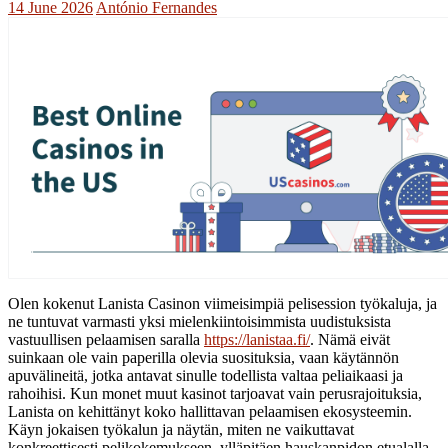
14 June 2026
António Fernandes
Olen kokenut Lanista Casinon viimeisimpiä pelisession työkaluja, ja
ne tuntuvat varmasti yksi mielenkiintoisimmista uudistuksista
vastuullisen pelaamisen saralla
https://lanistaa.fi/
. Nämä eivät
suinkaan ole vain paperilla olevia suosituksia, vaan käytännön
apuvälineitä, jotka antavat sinulle todellista valtaa peliaikaasi ja
rahoihisi. Kun monet muut kasinot tarjoavat vain perusrajoituksia,
Lanista on kehittänyt koko hallittavan pelaamisen ekosysteemin.
Käyn jokaisen työkalun ja näytän, miten ne vaikuttavat
konkreettisesti pelikokemukseen, ylläpitäen hauskanpidon etualalla