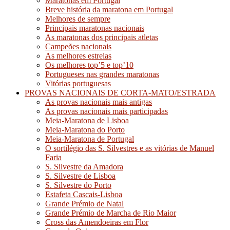
Maratonas em Portugal
Breve história da maratona em Portugal
Melhores de sempre
Principais maratonas nacionais
As maratonas dos principais atletas
Campeões nacionais
As melhores estreias
Os melhores top’5 e top’10
Portugueses nas grandes maratonas
Vitórias portuguesas
PROVAS NACIONAIS DE CORTA-MATO/ESTRADA
As provas nacionais mais antigas
As provas nacionais mais participadas
Meia-Maratona de Lisboa
Meia-Maratona do Porto
Meia-Maratona de Portugal
O sortilégio das S. Silvestres e as vitórias de Manuel
Faria
S. Silvestre da Amadora
S. Silvestre de Lisboa
S. Silvestre do Porto
Estafeta Cascais-Lisboa
Grande Prémio de Natal
Grande Prémio de Marcha de Rio Maior
Cross das Amendoeiras em Flor