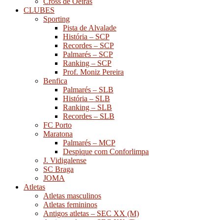
Cross de Oeiras
CLUBES
Sporting
Pista de Alvalade
História – SCP
Recordes – SCP
Palmarés – SCP
Ranking – SCP
Prof. Moniz Pereira
Benfica
Palmarés – SLB
História – SLB
Ranking – SLB
Recordes – SLB
FC Porto
Maratona
Palmarés – MCP
Despique com Conforlimpa
J. Vidigalense
SC Braga
JOMA
Atletas
Atletas masculinos
Atletas femininos
Antigos atletas – SEC XX (M)