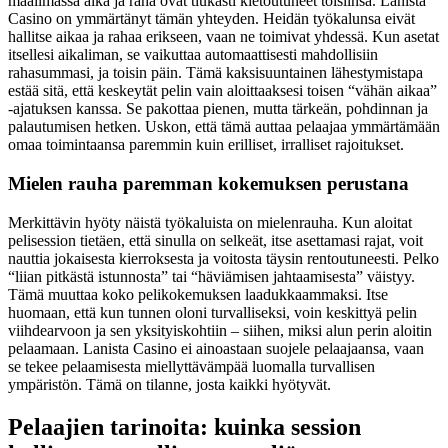
maailmassa aika ja raha ovat tiukasti kietoutuneet toisiinsa. Lanista
Casino on ymmärtänyt tämän yhteyden. Heidän työkalunsa eivät
hallitse aikaa ja rahaa erikseen, vaan ne toimivat yhdessä. Kun asetat
itsellesi aikaliman, se vaikuttaa automaattisesti mahdollisiin
rahasummasi, ja toisin päin. Tämä kaksisuuntainen lähestymistapa
estää sitä, että keskeytät pelin vain aloittaaksesi toisen “vähän aikaa”
-ajatuksen kanssa. Se pakottaa pienen, mutta tärkeän, pohdinnan ja
palautumisen hetken. Uskon, että tämä auttaa pelaajaa ymmärtämään
omaa toimintaansa paremmin kuin erilliset, irralliset rajoitukset.
Mielen rauha paremman kokemuksen perustana
Merkittävin hyöty näistä työkaluista on mielenrauha. Kun aloitat
pelisession tietäen, että sinulla on selkeät, itse asettamasi rajat, voit
nauttia jokaisesta kierroksesta ja voitosta täysin rentoutuneesti. Pelko
“liian pitkästä istunnosta” tai “häviämisen jahtaamisesta” väistyy.
Tämä muuttaa koko pelikokemuksen laadukkaammaksi. Itse
huomaan, että kun tunnen oloni turvalliseksi, voin keskittyä pelin
viihdearvoon ja sen yksityiskohtiin – siihen, miksi alun perin aloitin
pelaamaan. Lanista Casino ei ainoastaan suojele pelaajaansa, vaan
se tekee pelaamisesta miellyttävämpää luomalla turvallisen
ympäristön. Tämä on tilanne, josta kaikki hyötyvät.
Pelaajien tarinoita: kuinka session