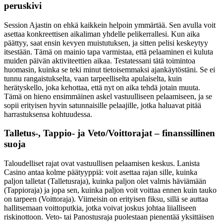
peruskivi
Session Ajastin on ehkä kaikkein helpoin ymmärtää. Sen avulla voit
asettaa konkreettisen aikaliman yhdelle pelikerrallesi. Kun aika
päättyy, saat ensin kevyen muistutuksen, ja sitten pelisi keskeytyy
itsestään. Tämä on mainio tapa varmistaa, että pelaaminen ei kuluta
muiden päivän aktiviteettien aikaa. Testatessani tätä toimintoa
huomasin, kuinka se teki minut tietoisemmaksi ajankäytöstäni. Se ei
tunnu rangaistukselta, vaan tarpeelliselta apulaiselta, kuin
herätyskello, joka kehottaa, että nyt on aika tehdä jotain muuta.
Tämä on hieno ensimmäinen askel vastuulliseen pelaamiseen, ja se
sopii erityisen hyvin satunnaisille pelaajille, jotka haluavat pitää
harrastuksensa kohtuudessa.
Talletus-, Tappio- ja Veto/Voittorajat – finanssillinen
suoja
Taloudelliset rajat ovat vastuullisen pelaamisen keskus. Lanista
Casino antaa kolme päätyyppiä: voit asettaa rajan sille, kuinka
paljon talletat (Talletusraja), kuinka paljon olet valmis häviämään
(Tappioraja) ja jopa sen, kuinka paljon voit voittaa ennen kuin tauko
on tarpeen (Voittoraja). Viimeisin on erityisen fiksu, sillä se auttaa
hallitsemaan voittoputkia, jotka voivat joskus johtaa liialliseen
riskinottoon. Veto- tai Panostusraja puolestaan pienentää yksittäisen