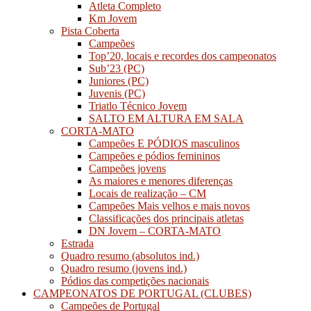
Atleta Completo
Km Jovem
Pista Coberta
Campeões
Top’20, locais e recordes dos campeonatos
Sub’23 (PC)
Juniores (PC)
Juvenis (PC)
Triatlo Técnico Jovem
SALTO EM ALTURA EM SALA
CORTA-MATO
Campeões E PÓDIOS masculinos
Campeões e pódios femininos
Campeões jovens
As maiores e menores diferenças
Locais de realização – CM
Campeões Mais velhos e mais novos
Classificações dos principais atletas
DN Jovem – CORTA-MATO
Estrada
Quadro resumo (absolutos ind.)
Quadro resumo (jovens ind.)
Pódios das competições nacionais
CAMPEONATOS DE PORTUGAL (CLUBES)
Campeões de Portugal