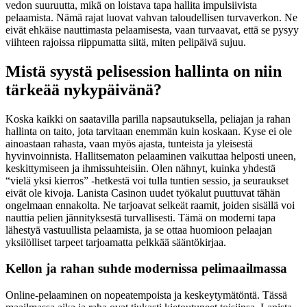
vedon suuruutta, mikä on loistava tapa hallita impulsiivista
pelaamista. Nämä rajat luovat vahvan taloudellisen turvaverkon. Ne
eivät ehkäise nauttimasta pelaamisesta, vaan turvaavat, että se pysyy
viihteen rajoissa riippumatta siitä, miten pelipäivä sujuu.
Mistä syystä pelisession hallinta on niin
tärkeää nykypäivänä?
Koska kaikki on saatavilla parilla napsautuksella, peliajan ja rahan
hallinta on taito, jota tarvitaan enemmän kuin koskaan. Kyse ei ole
ainoastaan rahasta, vaan myös ajasta, tunteista ja yleisestä
hyvinvoinnista. Hallitsematon pelaaminen vaikuttaa helposti uneen,
keskittymiseen ja ihmissuhteisiin. Olen nähnyt, kuinka yhdestä
“vielä yksi kierros” -hetkestä voi tulla tuntien sessio, ja seuraukset
eivät ole kivoja. Lanista Casinon uudet työkalut puuttuvat tähän
ongelmaan ennakolta. Ne tarjoavat selkeät raamit, joiden sisällä voi
nauttia pelien jännityksestä turvallisesti. Tämä on moderni tapa
lähestyä vastuullista pelaamista, ja se ottaa huomioon pelaajan
yksilölliset tarpeet tarjoamatta pelkkää sääntökirjaa.
Kellon ja rahan suhde modernissa pelimaailmassa
Online-pelaaminen on nopeatempoista ja keskeytymätöntä. Tässä