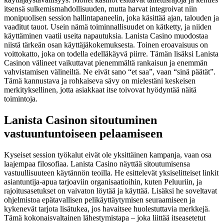
itsensä sulkemismahdollisuuden, mutta harvat integroivat niin
monipuolisen session hallintapaneelin, joka käsittää ajan, talouden ja
vaaditut tauot. Usein nämä toiminnallisuudet on kätketty, ja niiden
käyttäminen vaatii useita napautuksia. Lanista Casino muodostaa
niistä tärkeän osan käyttäjäkokemuksesta. Toinen eroavaisuus on
voittokatto, joka on todella edelläkäyvä piirre. Tämän lisäksi Lanista
Casinon välineet vaikuttavat pienemmältä rankaisun ja enemmän
vahvistamisen välineiltä. Ne eivät sano “et saa”, vaan “sinä päätät”.
Tämä kannustava ja rohkaiseva sävy on mielestäni keskeisen
merkityksellinen, jotta asiakkaat itse toivovat hyödyntää näitä
toimintoja.
Lanista Casinon sitoutuminen
vastuuntuntoiseen pelaamiseen
Kyseiset session työkalut eivät ole yksittäinen kampanja, vaan osa
laajempaa filosofiaa. Lanista Casino näyttää sitoutumisensa
vastuullisuuteen käytännön teoilla. He esittelevät yksiselitteiset linkit
asiantuntija-apua tarjoaviin organisaatioihin, kuten Peluuriin, ja
rajoitusasetukset on vaivaton löytää ja käyttää. Lisäksi he soveltavat
ohjelmistoa epätavallisen pelikäyttäytymisen seuraamiseen ja
kykenevät tarjota lisätukea, jos havaitsee huolestuttavia merkkejä.
Tämä kokonaisvaltainen lähestymistapa – joka liittää itseasetetut