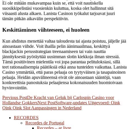
Ei ole mitään mukavampaa kuin se, että voit nautiskella
suosikkipelistäsi vuosienkin kuluttua, koska olet hallinnut sitä
viisaasti alusta alkaen. Lanista Casinon työkalut tarjoavat juuri
tämän pitkän aikavälin perspektiivin.
Keskittäminen viihteeseen, ei huoleen
Kun ahdistus menettää valtaa taloudesta tai ajasta poistuu, jäljelle jää
ainoastaan viihde. Voit ihailla pelin äänimaailmaa, keskittyä
blackjackin perusstrategian treenaamiseen tai vain nauttia
jännityksestä pyöräyttää uusimman slotin kiekkoja ilman stressiä.
Tämä positiivinen mielentila voi jopa parantaa pelituloksiasi, sillä
teet rationaalisempia päätöksiä etkä anna tunteiden vaikuttaa. Lanista
Casino ymmärtää, että paras pelaaja on tyytyväinen ja tasapainoinen
pelaaja. Heidän apuvälineensä eivät ole ainoastaan sääntöjä, vaan
konkreettisia panostuksia pelaajiensa kokonaisuuden huomioivaan
hyvinvointiin.
Post
Previous Post
De Kracht van Geluk bij Carlospin Casino voor
Hollandse Gokkers
Next Post
Software-updates Uitgevoerd: Oink
navigation
Oink Oink Slot Aanpassingen in Nederland
RECORDES
Recordes de Portugal
Recordes – ar livre