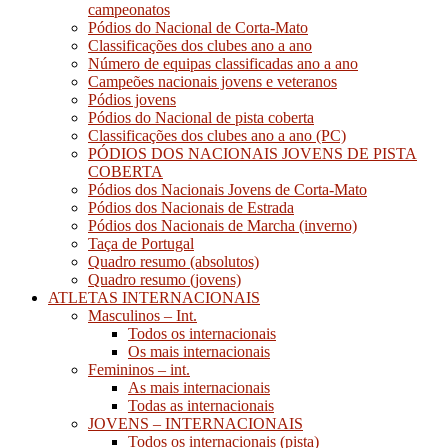
campeonatos
Pódios do Nacional de Corta-Mato
Classificações dos clubes ano a ano
Número de equipas classificadas ano a ano
Campeões nacionais jovens e veteranos
Pódios jovens
Pódios do Nacional de pista coberta
Classificações dos clubes ano a ano (PC)
PÓDIOS DOS NACIONAIS JOVENS DE PISTA
COBERTA
Pódios dos Nacionais Jovens de Corta-Mato
Pódios dos Nacionais de Estrada
Pódios dos Nacionais de Marcha (inverno)
Taça de Portugal
Quadro resumo (absolutos)
Quadro resumo (jovens)
ATLETAS INTERNACIONAIS
Masculinos – Int.
Todos os internacionais
Os mais internacionais
Femininos – int.
As mais internacionais
Todas as internacionais
JOVENS – INTERNACIONAIS
Todos os internacionais (pista)