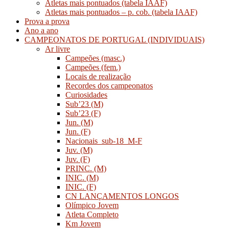
Atletas mais pontuados (tabela IAAF)
Atletas mais pontuados – p. cob. (tabela IAAF)
Prova a prova
Ano a ano
CAMPEONATOS DE PORTUGAL (INDIVIDUAIS)
Ar livre
Campeões (masc.)
Campeões (fem.)
Locais de realização
Recordes dos campeonatos
Curiosidades
Sub’23 (M)
Sub’23 (F)
Jun. (M)
Jun. (F)
Nacionais_sub-18_M-F
Juv. (M)
Juv. (F)
PRINC. (M)
INIC. (M)
INIC. (F)
CN LANÇAMENTOS LONGOS
Olímpico Jovem
Atleta Completo
Km Jovem