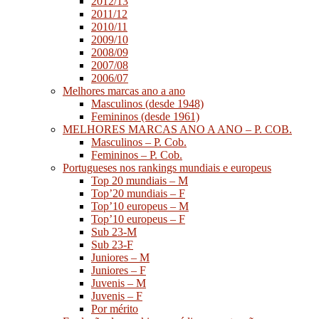
2012/13
2011/12
2010/11
2009/10
2008/09
2007/08
2006/07
Melhores marcas ano a ano
Masculinos (desde 1948)
Femininos (desde 1961)
MELHORES MARCAS ANO A ANO – P. COB.
Masculinos – P. Cob.
Femininos – P. Cob.
Portugueses nos rankings mundiais e europeus
Top 20 mundiais – M
Top’20 mundiais – F
Top’10 europeus – M
Top’10 europeus – F
Sub 23-M
Sub 23-F
Juniores – M
Juniores – F
Juvenis – M
Juvenis – F
Por mérito