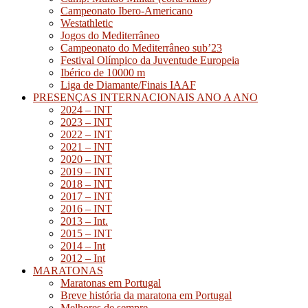
Campeonato Ibero-Americano
Westathletic
Jogos do Mediterrâneo
Campeonato do Mediterrâneo sub’23
Festival Olímpico da Juventude Europeia
Ibérico de 10000 m
Liga de Diamante/Finais IAAF
PRESENÇAS INTERNACIONAIS ANO A ANO
2024 – INT
2023 – INT
2022 – INT
2021 – INT
2020 – INT
2019 – INT
2018 – INT
2017 – INT
2016 – INT
2013 – Int.
2015 – INT
2014 – Int
2012 – Int
MARATONAS
Maratonas em Portugal
Breve história da maratona em Portugal
Melhores de sempre