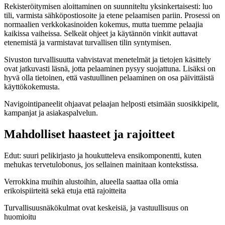
Rekisteröitymisen aloittaminen on suunniteltu yksinkertaisesti: luo
tili, varmista sähköpostiosoite ja etene pelaamisen pariin. Prosessi on
normaalien verkkokasinoiden kokemus, mutta tuemme pelaajia
kaikissa vaiheissa. Selkeät ohjeet ja käytännön vinkit auttavat
etenemistä ja varmistavat turvallisen tilin syntymisen.
Sivuston turvallisuutta vahvistavat menetelmät ja tietojen käsittely
ovat jatkuvasti läsnä, jotta pelaaminen pysyy suojattuna. Lisäksi on
hyvä olla tietoinen, että vastuullinen pelaaminen on osa päivittäistä
käyttökokemusta.
Navigointipaneelit ohjaavat pelaajan helposti etsimään suosikkipelit,
kampanjat ja asiakaspalvelun.
Mahdolliset haasteet ja rajoitteet
Edut: suuri pelikirjasto ja houkutteleva ensikomponentti, kuten
mehukas tervetulobonus, jos sellainen mainitaan kontekstissa.
Verrokkina muihin alustoihin, alueella saattaa olla omia
erikoispiirteitä sekä etuja että rajoitteita
Turvallisuusnäkökulmat ovat keskeisiä, ja vastuullisuus on
huomioitu