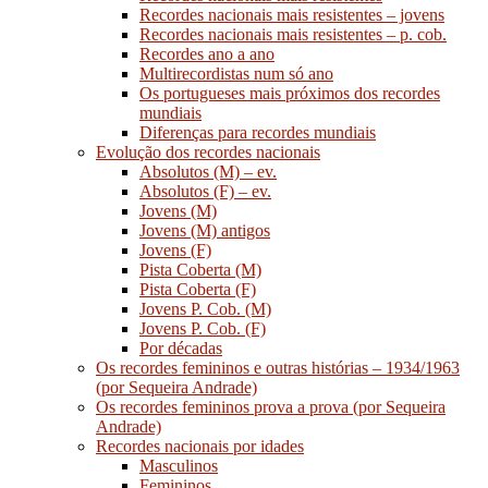
Recordes nacionais mais resistentes – jovens
Recordes nacionais mais resistentes – p. cob.
Recordes ano a ano
Multirecordistas num só ano
Os portugueses mais próximos dos recordes
mundiais
Diferenças para recordes mundiais
Evolução dos recordes nacionais
Absolutos (M) – ev.
Absolutos (F) – ev.
Jovens (M)
Jovens (M) antigos
Jovens (F)
Pista Coberta (M)
Pista Coberta (F)
Jovens P. Cob. (M)
Jovens P. Cob. (F)
Por décadas
Os recordes femininos e outras histórias – 1934/1963
(por Sequeira Andrade)
Os recordes femininos prova a prova (por Sequeira
Andrade)
Recordes nacionais por idades
Masculinos
Femininos