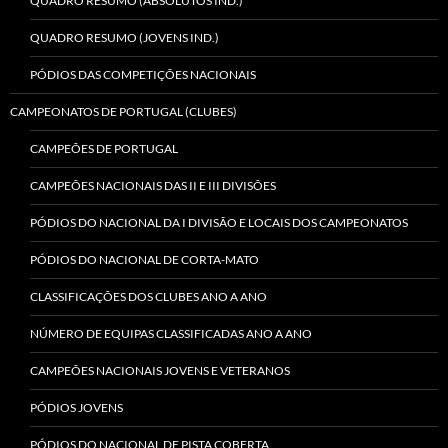
QUADRO RESUMO (ABSOLUTOS IND.)
QUADRO RESUMO (JOVENS IND.)
PÓDIOS DAS COMPETIÇÕES NACIONAIS
CAMPEONATOS DE PORTUGAL (CLUBES)
CAMPEÕES DE PORTUGAL
CAMPEÕES NACIONAIS DAS II E III DIVISÕES
PÓDIOS DO NACIONAL DA I DIVISÃO E LOCAIS DOS CAMPEONATOS
PÓDIOS DO NACIONAL DE CORTA-MATO
CLASSIFICAÇÕES DOS CLUBES ANO A ANO
NÚMERO DE EQUIPAS CLASSIFICADAS ANO A ANO
CAMPEÕES NACIONAIS JOVENS E VETERANOS
PÓDIOS JOVENS
PÓDIOS DO NACIONAL DE PISTA COBERTA