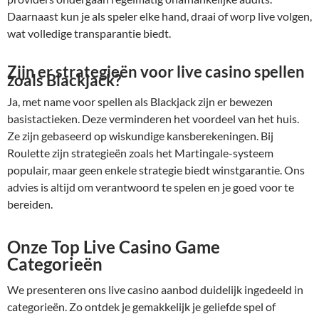
Daarnaast kun je als speler elke hand, draai of worp live volgen,
wat volledige transparantie biedt.
Zijn er strategieën voor live casino spellen
zoals Blackjack?
Ja, met name voor spellen als Blackjack zijn er bewezen
basistactieken. Deze verminderen het voordeel van het huis.
Ze zijn gebaseerd op wiskundige kansberekeningen. Bij
Roulette zijn strategieën zoals het Martingale-systeem
populair, maar geen enkele strategie biedt winstgarantie. Ons
advies is altijd om verantwoord te spelen en je goed voor te
bereiden.
Onze Top Live Casino Game
Categorieën
We presenteren ons live casino aanbod duidelijk ingedeeld in
categorieën. Zo ontdek je gemakkelijk je geliefde spel of