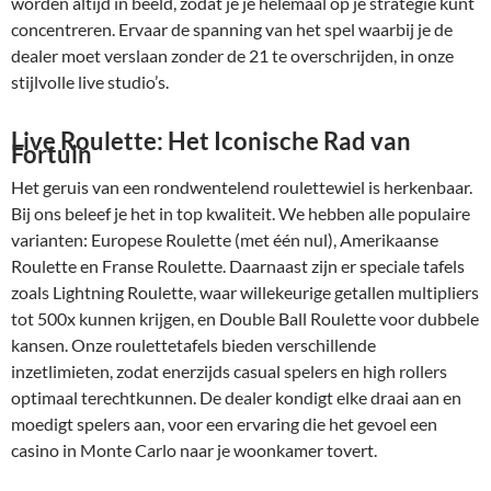
worden altijd in beeld, zodat je je helemaal op je strategie kunt
concentreren. Ervaar de spanning van het spel waarbij je de
dealer moet verslaan zonder de 21 te overschrijden, in onze
stijlvolle live studio’s.
Live Roulette: Het Iconische Rad van
Fortuin
Het geruis van een rondwentelend roulettewiel is herkenbaar.
Bij ons beleef je het in top kwaliteit. We hebben alle populaire
varianten: Europese Roulette (met één nul), Amerikaanse
Roulette en Franse Roulette. Daarnaast zijn er speciale tafels
zoals Lightning Roulette, waar willekeurige getallen multipliers
tot 500x kunnen krijgen, en Double Ball Roulette voor dubbele
kansen. Onze roulettetafels bieden verschillende
inzetlimieten, zodat enerzijds casual spelers en high rollers
optimaal terechtkunnen. De dealer kondigt elke draai aan en
moedigt spelers aan, voor een ervaring die het gevoel een
casino in Monte Carlo naar je woonkamer tovert.