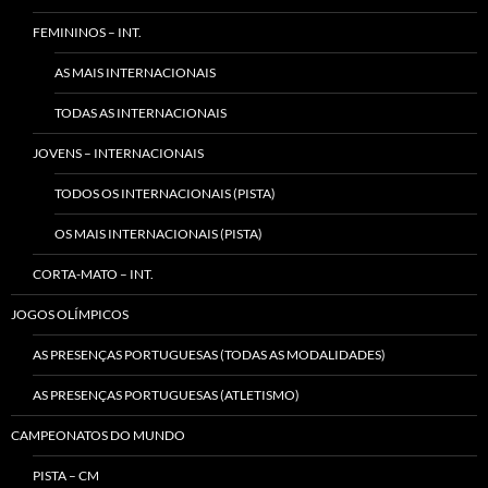
FEMININOS – INT.
AS MAIS INTERNACIONAIS
TODAS AS INTERNACIONAIS
JOVENS – INTERNACIONAIS
TODOS OS INTERNACIONAIS (PISTA)
OS MAIS INTERNACIONAIS (PISTA)
CORTA-MATO – INT.
JOGOS OLÍMPICOS
AS PRESENÇAS PORTUGUESAS (TODAS AS MODALIDADES)
AS PRESENÇAS PORTUGUESAS (ATLETISMO)
CAMPEONATOS DO MUNDO
PISTA – CM