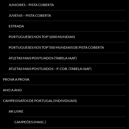
JUNIORES – PISTA COBERTA
JUVENIS – PISTA COBERTA
ESTRADA
PORTUGUESES NOS TOP’1000 MUNDIAIS
PORTUGUESES NOS TOP’500 MUNDIAIS DE PISTA COBERTA
ATLETAS MAIS PONTUADOS (TABELA IAAF)
ATLETAS MAIS PONTUADOS – P. COB. (TABELA IAAF)
PROVA A PROVA
ANO A ANO
CAMPEONATOS DE PORTUGAL (INDIVIDUAIS)
AR LIVRE
CAMPEÕES (MASC.)