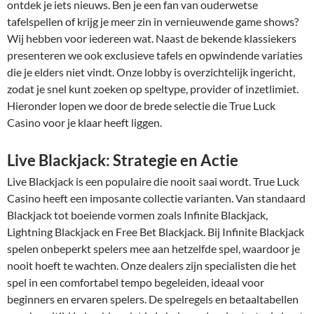
ontdek je iets nieuws. Ben je een fan van ouderwetse
tafelspellen of krijg je meer zin in vernieuwende game shows?
Wij hebben voor iedereen wat. Naast de bekende klassiekers
presenteren we ook exclusieve tafels en opwindende variaties
die je elders niet vindt. Onze lobby is overzichtelijk ingericht,
zodat je snel kunt zoeken op speltype, provider of inzetlimiet.
Hieronder lopen we door de brede selectie die True Luck
Casino voor je klaar heeft liggen.
Live Blackjack: Strategie en Actie
Live Blackjack is een populaire die nooit saai wordt. True Luck
Casino heeft een imposante collectie varianten. Van standaard
Blackjack tot boeiende vormen zoals Infinite Blackjack,
Lightning Blackjack en Free Bet Blackjack. Bij Infinite Blackjack
spelen onbeperkt spelers mee aan hetzelfde spel, waardoor je
nooit hoeft te wachten. Onze dealers zijn specialisten die het
spel in een comfortabel tempo begeleiden, ideaal voor
beginners en ervaren spelers. De spelregels en betaaltabellen