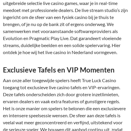
uitgebreide selectie live casino games, waar je in real-time
meedoet met professionele dealers. De live stream studio’s zijn
ingericht om de sfeer van een fysiek casino bij je thuis te
brengen, of je nu op de bank zit of ergens onderweg. We
samenwerken met vooraanstaande softwareproviders als
Evolution en Pragmatic Play Live. Dat garandeert vloeiende
streams, duidelijke beelden en een solide spelervaring. Hier
ontdek je hoe wij het live casino in Nederland vormgeven.
Exclusieve Tafels en VIP Momenten
Aan onze aller toegewijde spelers heeft True Luck Casino
toegang tot exclusieve live casino tafels en VIP-ervaringen.
Deze tafels onderscheiden zich door grotere inzetlimieten,
ervaren dealers en vaak extra features of gunstigere regels.
Het is onze manier om spelers te belonen die een exclusievere
en intensere speelsessie wensen. De sfeer aan deze tafels is
veelal wat meer geconcentreerd en verfijnd, uitstekend voor
de serieuze speler. We bouwen dit aanbod continu uit, zodat