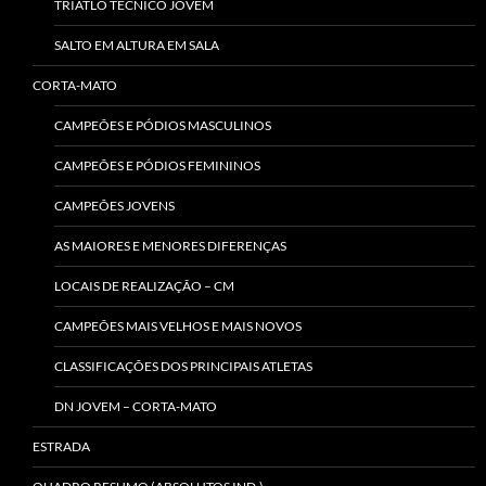
TRIATLO TÉCNICO JOVEM
SALTO EM ALTURA EM SALA
CORTA-MATO
CAMPEÕES E PÓDIOS MASCULINOS
CAMPEÕES E PÓDIOS FEMININOS
CAMPEÕES JOVENS
AS MAIORES E MENORES DIFERENÇAS
LOCAIS DE REALIZAÇÃO – CM
CAMPEÕES MAIS VELHOS E MAIS NOVOS
CLASSIFICAÇÕES DOS PRINCIPAIS ATLETAS
DN JOVEM – CORTA-MATO
ESTRADA