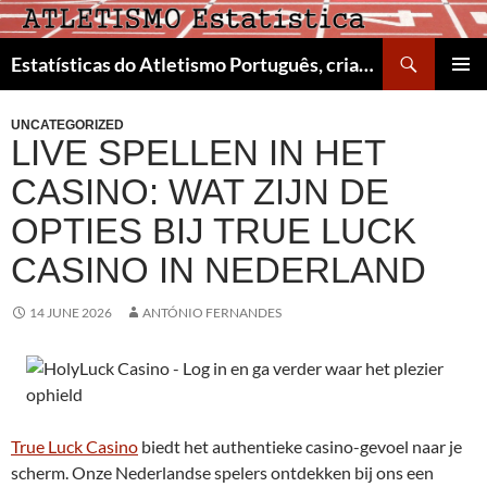
Skip
to
Search
Estatísticas do Atletismo Português, criado por Manuel Arons de Carvalho
content
PRIMAR
MENU
UNCATEGORIZED
LIVE SPELLEN IN HET
CASINO: WAT ZIJN DE
OPTIES BIJ TRUE LUCK
CASINO IN NEDERLAND
14 JUNE 2026
ANTÓNIO FERNANDES
True Luck Casino
biedt het authentieke casino-gevoel naar je
scherm. Onze Nederlandse spelers ontdekken bij ons een