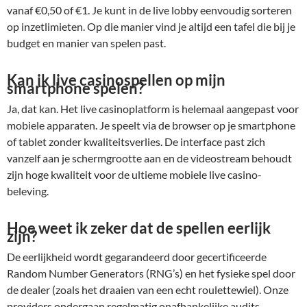
vanaf €0,50 of €1. Je kunt in de live lobby eenvoudig sorteren
op inzetlimieten. Op die manier vind je altijd een tafel die bij je
budget en manier van spelen past.
Kan ik live casinospellen op mijn
smartphone spelen?
Ja, dat kan. Het live casinoplatform is helemaal aangepast voor
mobiele apparaten. Je speelt via de browser op je smartphone
of tablet zonder kwaliteitsverlies. De interface past zich
vanzelf aan je schermgrootte aan en de videostream behoudt
zijn hoge kwaliteit voor de ultieme mobiele live casino-
beleving.
Hoe weet ik zeker dat de spellen eerlijk
zijn?
De eerlijkheid wordt gegarandeerd door gecertificeerde
Random Number Generators (RNG’s) en het fysieke spel door
de dealer (zoals het draaien van een echt roulettewiel). Onze
providers ondergaan regelmatig onafhankelijke audits.