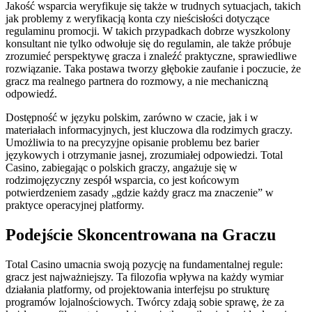
Jakość wsparcia weryfikuje się także w trudnych sytuacjach, takich
jak problemy z weryfikacją konta czy nieścisłości dotyczące
regulaminu promocji. W takich przypadkach dobrze wyszkolony
konsultant nie tylko odwołuje się do regulamin, ale także próbuje
zrozumieć perspektywę gracza i znaleźć praktyczne, sprawiedliwe
rozwiązanie. Taka postawa tworzy głębokie zaufanie i poczucie, że
gracz ma realnego partnera do rozmowy, a nie mechaniczną
odpowiedź.
Dostępność w języku polskim, zarówno w czacie, jak i w
materiałach informacyjnych, jest kluczowa dla rodzimych graczy.
Umożliwia to na precyzyjne opisanie problemu bez barier
językowych i otrzymanie jasnej, zrozumiałej odpowiedzi. Total
Casino, zabiegając o polskich graczy, angażuje się w
rodzimojęzyczny zespół wsparcia, co jest końcowym
potwierdzeniem zasady „gdzie każdy gracz ma znaczenie” w
praktyce operacyjnej platformy.
Podejście Skoncentrowana na Graczu
Total Casino umacnia swoją pozycję na fundamentalnej regule:
gracz jest najważniejszy. Ta filozofia wpływa na każdy wymiar
działania platformy, od projektowania interfejsu po strukturę
programów lojalnościowych. Twórcy zdają sobie sprawę, że za