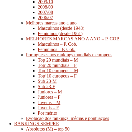
2009/10
2008/09
2007/08
2006/07
Melhores marcas ano a ano
Masculinos (desde 1948)
Femininos (desde 1961)
MELHORES MARCAS ANO A ANO – P. COB.
Masculinos – P. Cob.
Femininos – P. Cob.
Portugueses nos rankings mundiais e europeus
Top 20 mundiais – M
Top’20 mundiais – F
Top’10 europeus – M
Top’10 europeus – F
Sub 23-M
Sub 23-F
Juniores – M
Juniores – F
Juvenis – M
Juvenis – F
Por mérito
Evolução dos rankings: médias e pontuações
RANKINGS SEMPRE
Absolutos (M) – top 50