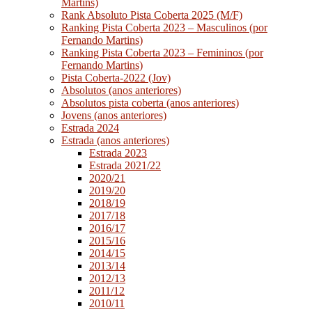
Martins)
Rank Absoluto Pista Coberta 2025 (M/F)
Ranking Pista Coberta 2023 – Masculinos (por
Fernando Martins)
Ranking Pista Coberta 2023 – Femininos (por
Fernando Martins)
Pista Coberta-2022 (Jov)
Absolutos (anos anteriores)
Absolutos pista coberta (anos anteriores)
Jovens (anos anteriores)
Estrada 2024
Estrada (anos anteriores)
Estrada 2023
Estrada 2021/22
2020/21
2019/20
2018/19
2017/18
2016/17
2015/16
2014/15
2013/14
2012/13
2011/12
2010/11