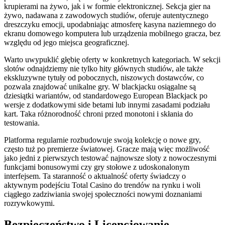
krupierami na żywo, jak i w formie elektronicznej. Sekcja gier na
żywo, nadawana z zawodowych studiów, oferuje autentycznego
dreszczyku emocji, upodabniając atmosferę kasyna naziemnego do
ekranu domowego komputera lub urządzenia mobilnego gracza, bez
względu od jego miejsca geograficznej.
Warto uwypuklić głębię oferty w konkretnych kategoriach. W sekcji
slotów odnajdziemy nie tylko hity głównych studiów, ale także
ekskluzywne tytuły od pobocznych, niszowych dostawców, co
pozwala znajdować unikalne gry. W blackjacku osiągalne są
dziesiątki wariantów, od standardowego European Blackjack po
wersje z dodatkowymi side betami lub innymi zasadami podziału
kart. Taka różnorodność chroni przed monotoni i skłania do
testowania.
Platforma regularnie rozbudowuje swoją kolekcję o nowe gry,
często tuż po premierze światowej. Gracze mają więc możliwość
jako jedni z pierwszych testować najnowsze sloty z nowoczesnymi
funkcjami bonusowymi czy gry stołowe z udoskonalonym
interfejsem. Ta staranność o aktualność oferty świadczy o
aktywnym podejściu Total Casino do trendów na rynku i woli
ciągłego zadziwiania swojej społeczności nowymi doznaniami
rozrywkowymi.
Bezpieczeństwo i Licencjowanie