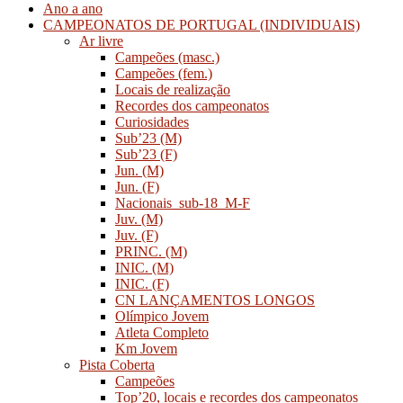
Ano a ano
CAMPEONATOS DE PORTUGAL (INDIVIDUAIS)
Ar livre
Campeões (masc.)
Campeões (fem.)
Locais de realização
Recordes dos campeonatos
Curiosidades
Sub’23 (M)
Sub’23 (F)
Jun. (M)
Jun. (F)
Nacionais_sub-18_M-F
Juv. (M)
Juv. (F)
PRINC. (M)
INIC. (M)
INIC. (F)
CN LANÇAMENTOS LONGOS
Olímpico Jovem
Atleta Completo
Km Jovem
Pista Coberta
Campeões
Top’20, locais e recordes dos campeonatos