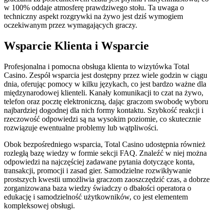
w 100% oddaje atmosferę prawdziwego stołu. Ta uwaga o
techniczny aspekt rozgrywki na żywo jest dziś wymogiem
oczekiwanym przez wymagających graczy.
Wsparcie Klienta i Wsparcie
Profesjonalna i pomocna obsługa klienta to wizytówka Total
Casino. Zespół wsparcia jest dostępny przez wiele godzin w ciągu
dnia, oferując pomocy w kilku językach, co jest bardzo ważne dla
międzynarodowej klienteli. Kanały komunikacji to czat na żywo,
telefon oraz pocztę elektroniczną, dając graczom swobodę wyboru
najbardziej dogodnej dla nich formy kontaktu. Szybkość reakcji i
rzeczowość odpowiedzi są na wysokim poziomie, co skutecznie
rozwiązuje ewentualne problemy lub wątpliwości.
Obok bezpośredniego wsparcia, Total Casino udostępnia również
rozległą bazę wiedzy w formie sekcji FAQ. Znaleźć w niej można
odpowiedzi na najczęściej zadawane pytania dotyczące konta,
transakcji, promocji i zasad gier. Samodzielne rozwikływanie
prostszych kwestii umożliwia graczom zaoszczędzić czas, a dobrze
zorganizowana baza wiedzy świadczy o dbałości operatora o
edukację i samodzielność użytkowników, co jest elementem
kompleksowej obsługi.