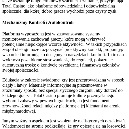
także kształtuje długoterminowy szacunek i zaufanie, pozycjonując
Total Casino jako platformę odpowiedzialną i odpowiedzialną
społecznie, dla której dobro gracza wychodzi poza czysty zysk.
Mechanizmy Kontroli i Autokontroli
Platforma wyposażona jest w zaawansowane systemy
monitorowania zachowań graczy, które mogą wykrywać
potencjalnie niepokojące wzorce aktywności. W takich przypadkach
zespół obsługi może rozpoczynać proaktywny kontakt, proponując
wsparcie i informując o dostępnych narzędziach kontroli. Ta troska
wykracza poza bierne stosowanie się do regulacji, pokazując
autentyczną troskę o kondycję psychiczną i finansową członków
swojej społeczności.
Edukacja w zakresie świadomej gry jest przeprowadzana w sposób
ciągły i łatwy. Materiały informacyjne są prezentowane w
zrozumiały sposób, bez specjalistycznego żargonu, aby dotrzeć do
każdego gracza. Total Casino promuje kulturę przemyślanego
wyboru i zabawy w pewnych granicach, co jest fundament
zrównoważonej relacji między platformą a jej klientami na arenie
międzynarodowej.
Innym ważnym aspektem jest wspieranie realistycznych oczekiwań.
Wiadomości na stronie podkreślają, że gry opierają się na losowości,