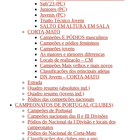
Sub’23 (PC)
Juniores (PC)
Juvenis (PC)
Triatlo Técnico Jovem
SALTO EM ALTURA EM SALA
CORTA-MATO
Campeões E PÓDIOS masculinos
Campeões e pódios femininos
Campeões jovens
As maiores e menores diferenças
Locais de realização – CM
Campeões Mais velhos e mais novos
Classificações dos principais atletas
DN Jovem – CORTA-MATO
Estrada
Quadro resumo (absolutos ind.)
Quadro resumo (jovens ind.)
Pódios das competições nacionais
CAMPEONATOS DE PORTUGAL (CLUBES)
Campeões de Portugal
Campeões nacionais das II e III Divisões
Pódios do Nacional da I Divisão e locais dos
campeonatos
Pódios do Nacional de Corta-Mato
Classificações dos clubes ano a ano