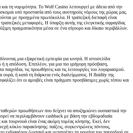
 και τη νομιμότητα. Το Wolf Casino λειτουργεί με άδεια από την
ίσκομαι υπό προστασία από τους αυστηρούς νόμους της χώρας μας.
φούνται με προηγμένα πρωτόκολλα. Η τραπεζική διεπαφή είναι
 τραπεζικές μεταφορές. Η ύπαρξη αυτής της ελεγκτικής σφραγίδας
εύξιμη πραγματικότητα μέσα σε ένα σίγουρο και δίκαιο περιβάλλον.
ίνοντας μια εξαιρετική εμπειρία για κινητά. Η ιστοσελίδα
cs ή η απόδοση. Επιπλέον, για μια πιο γρήγορη πρόσβαση,
 παιχνίδια, τις προωθήσεις και τις λειτουργίες του λογαριασμού.
ουρά, ή κατά τη διάρκεια ενός διαλείμματος. Η fluidity της
φαλίζει ότι οι αμοιβές είναι πράγματι προσβάσιμες χωρίς τόπου και
σταθερών προωθήσεων που δείχνει να αποζημιώνει ουσιαστικά την
πορεί να περιλαμβάνουν cashback με βάση την εβδομαδιαία
και τουρνουά είναι ένας ακόμη τομέας κίνησης. Εκεί, δεν
νεχή κύκλο παρακίνησης: παίζεις, συγκεντρώνεις πόντους,
ο ενδιαφέρον ζωντανό και μετατρέπει τη ρουτίνα του παιχνιδιού σε