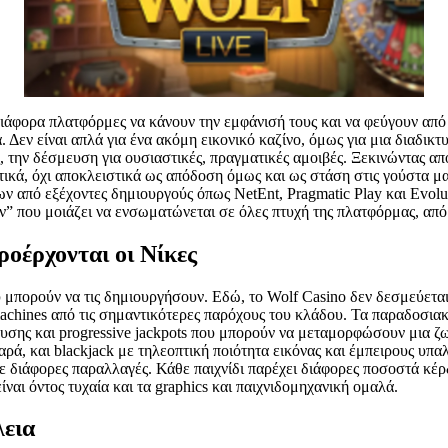
 διάφορα πλατφόρμες να κάνουν την εμφάνισή τους και να φεύγουν από
 Δεν είναι απλά για ένα ακόμη εικονικό καζίνο, όμως για μια διαδικτ
 την δέσμευση για ουσιαστικές, πραγματικές αμοιβές. Ξεκινώντας απ
ικά, όχι αποκλειστικά ως απόδοση όμως και ως στάση στις γούστα μα
ων από εξέχοντες δημιουργούς όπως NetEnt, Pragmatic Play και Evolut
” που μοιάζει να ενσωματώνεται σε όλες πτυχή της πλατφόρμας, από 
οέρχονται οι Νίκες
μπορούν να τις δημιουργήσουν. Εδώ, το Wolf Casino δεν δεσμεύεται.
machines από τις σημαντικότερες παρόχους του κλάδου. Τα παραδοσιακ
υσης και progressive jackpots που μπορούν να μεταμορφώσουν μια ζ
, και blackjack με τηλεοπτική ποιότητα εικόνας και έμπειρους υπαλλ
ε διάφορες παραλλαγές. Κάθε παιχνίδι παρέχει διάφορες ποσοστά κέρδ
ναι όντος τυχαία και τα graphics και παιχνιδομηχανική ομαλά.
εια