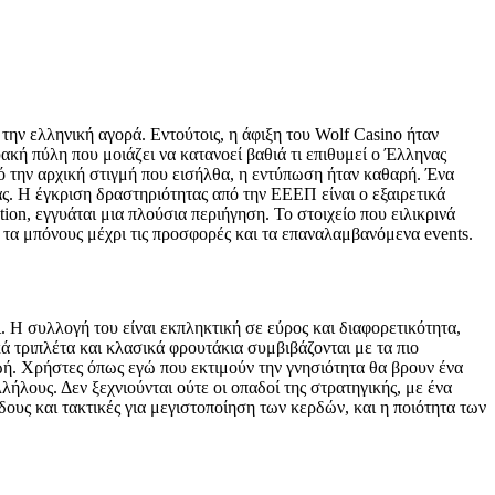
 την ελληνική αγορά. Εντούτοις, η άφιξη του Wolf Casino ήταν
υακή πύλη που μοιάζει να κατανοεί βαθιά τι επιθυμεί ο Έλληνας
ό την αρχική στιγμή που εισήλθα, η εντύπωση ήταν καθαρή. Ένα
ς. Η έγκριση δραστηριότητας από την ΕΕΕΠ είναι ο εξαιρετικά
ion, εγγυάται μια πλούσια περιήγηση. Το στοιχείο που ειλικρινά
τα μπόνους μέχρι τις προσφορές και τα επαναλαμβανόμενα events.
 Η συλλογή του είναι εκπληκτική σε εύρος και διαφορετικότητα,
ά τριπλέτα και κλασικά φρουτάκια συμβιβάζονται με τα πιο
ωή. Χρήστες όπως εγώ που εκτιμούν την γνησιότητα θα βρουν ένα
ήλους. Δεν ξεχνιούνται ούτε οι οπαδοί της στρατηγικής, με ένα
ους και τακτικές για μεγιστοποίηση των κερδών, και η ποιότητα των