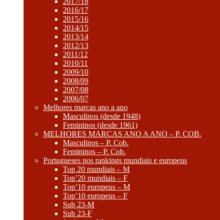
2017/18
2016/17
2015/16
2014/15
2013/14
2012/13
2011/12
2010/11
2009/10
2008/09
2007/08
2006/07
Melhores marcas ano a ano
Masculinos (desde 1948)
Femininos (desde 1961)
MELHORES MARCAS ANO A ANO – P. COB.
Masculinos – P. Cob.
Femininos – P. Cob.
Portugueses nos rankings mundiais e europeus
Top 20 mundiais – M
Top’20 mundiais – F
Top’10 europeus – M
Top’10 europeus – F
Sub 23-M
Sub 23-F