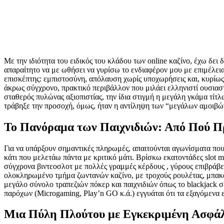
Με την ιδιότητα του ειδικός του κλάδου των online καζίνο, έχω δει
απαραίτητο να με ωθήσει να γυρίσω το ενδιαφέρον μου με επιμέλεια.
επισκέπτης: εμπιστοσύνη, απόλαυση χωρίς υποχωρήσεις και, κυρίως,
άκρως σύγχρονο, πρακτικό περιβάλλον που μιλάει ελληνιστί ουσιαστ
σταθερός πυλώνας αξιοπιστίας, την ίδια στιγμή η μεγάλη γκάμα τίτλ
τράβηξε την προσοχή, όμως, ήταν η αντίληψη των “μεγάλων αμοιβών
Το Πανόραμα των Παιχνιδιών: Από Πού Πρ
Για να υπάρξουν σημαντικές πληρωμές, απαιτούνται αγωνίσματα που 
κάτι που μελετάω πάντα με κριτικό μάτι. Βρίσκω εκατοντάδες slot 
σύγχρονα βιντεοσλοτ με πολλές γραμμές κέρδους , γύρους επιβράβε
ολοκληρωμένο τμήμα ζωντανών καζίνο, με τροχούς ρουλέτας, μπακαρά
μεγάλο σύνολο τραπεζιών πόκερ και παιχνιδιών όπως το blackjack σ
παρόχων (Microgaming, Play’n GO κ.ά.) εγγυάται ότι τα εξαγόμενα εί
Μια Πύλη Πλούτου με Εγκεκριμένη Ασφάλ