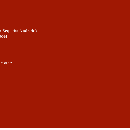
or Sequeira Andrade)
ade)
teranos