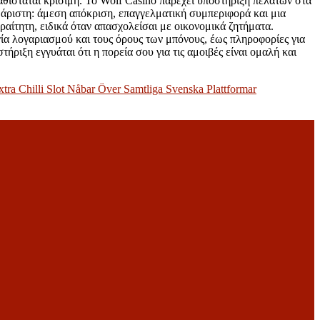
αθίσταται κρίσιμη. Το Wolf Casino παρέχει υποστήριξη πελατών στα
ν άριστη: άμεση απόκριση, επαγγελματική συμπεριφορά και μια
ραίτητη, ειδικά όταν απασχολείσαι με οικονομικά ζητήματα.
ία λογαριασμού και τους όρους των μπόνους, έως πληροφορίες για
ριξη εγγυάται ότι η πορεία σου για τις αμοιβές είναι ομαλή και
xtra Chilli Slot Nåbar Över Samtliga Svenska Plattformar