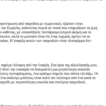
υγκέντρωση από παιχνίδια με σωρευτικές τζακποτ είναι
τη την Ευρώπη, φτάνοντας συχνά σε ποσά που επηρεάζουν τη ζωή.
 ο καθένας, με οποιοδήποτε ποντάρισμα (συχνά ακόμη και το
κολο, αλλά το μυστικό είναι ότι ένας τυχερός πρέπει να τα
 Casino. Η ύπαρξη αυτών των παιχνιδιών στην πλατφόρμα δεν
παρέχει δύναμη από την έναρξη. Στα όρια της αξιολόγησής μου,
 δίνει την ευκαιρία να δοκιμαστεί μια μεγαλύτερη ποικιλία
θέσεις πονταρίσματος, ένα κρίσιμο σημείο που πάντα εξετάζω. Οι
, ένα ανάλογο μπόνους είναι πολύ πιο πολύτιμο από ένα κατά τα
αιχνίδι με περισσότερη ευκολία και συνέχεια παιχνιδιού,