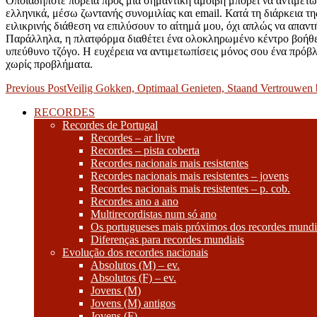
Οποιαδήποτε πορεία προς μια σημαντική αμοιβή μπορεί να αντιμετωπ
ελληνικά, μέσω ζωντανής συνομιλίας και email. Κατά τη διάρκεια 
ειλικρινής διάθεση να επιλύσουν το αίτημά μου, όχι απλώς να απαν
Παράλληλα, η πλατφόρμα διαθέτει ένα ολοκληρωμένο κέντρο βοήθεια
υπεύθυνο τζόγο. Η ευχέρεια να αντιμετωπίσεις μόνος σου ένα πρόβλη
χωρίς προβλήματα.
Post
Previous Post
Veilig Gokken, Optimaal Genieten, Staand Vertrouwen 
navigation
RECORDES
Recordes de Portugal
Recordes – ar livre
Recordes – pista coberta
Recordes nacionais mais resistentes
Recordes nacionais mais resistentes – jovens
Recordes nacionais mais resistentes – p. cob.
Recordes ano a ano
Multirecordistas num só ano
Os portugueses mais próximos dos recordes mundi
Diferenças para recordes mundiais
Evolução dos recordes nacionais
Absolutos (M) – ev.
Absolutos (F) – ev.
Jovens (M)
Jovens (M) antigos
Jovens (F)