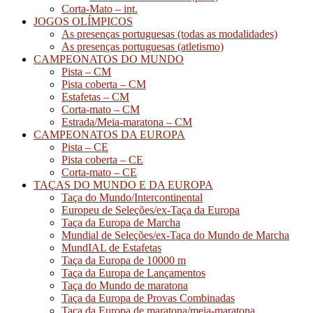
Corta-Mato – int.
JOGOS OLÍMPICOS
As presenças portuguesas (todas as modalidades)
As presenças portuguesas (atletismo)
CAMPEONATOS DO MUNDO
Pista – CM
Pista coberta – CM
Estafetas – CM
Corta-mato – CM
Estrada/Meia-maratona – CM
CAMPEONATOS DA EUROPA
Pista – CE
Pista coberta – CE
Corta-mato – CE
TAÇAS DO MUNDO E DA EUROPA
Taça do Mundo/Intercontinental
Europeu de Seleções/ex-Taça da Europa
Taça da Europa de Marcha
Mundial de Seleções/ex-Taça do Mundo de Marcha
MundIAL de Estafetas
Taça da Europa de 10000 m
Taça da Europa de Lançamentos
Taça do Mundo de maratona
Taça da Europa de Provas Combinadas
Taça da Europa de maratona/meia-maratona