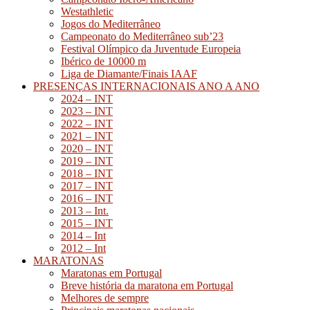
Westathletic
Jogos do Mediterrâneo
Campeonato do Mediterrâneo sub’23
Festival Olímpico da Juventude Europeia
Ibérico de 10000 m
Liga de Diamante/Finais IAAF
PRESENÇAS INTERNACIONAIS ANO A ANO
2024 – INT
2023 – INT
2022 – INT
2021 – INT
2020 – INT
2019 – INT
2018 – INT
2017 – INT
2016 – INT
2013 – Int.
2015 – INT
2014 – Int
2012 – Int
MARATONAS
Maratonas em Portugal
Breve história da maratona em Portugal
Melhores de sempre