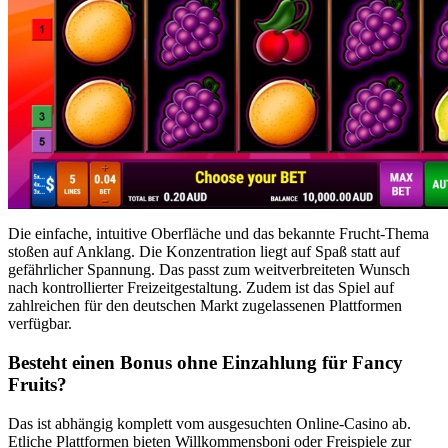
Die einfache, intuitive Oberfläche und das bekannte Frucht-Thema
stoßen auf Anklang. Die Konzentration liegt auf Spaß statt auf
gefährlicher Spannung. Das passt zum weitverbreiteten Wunsch
nach kontrollierter Freizeitgestaltung. Zudem ist das Spiel auf
zahlreichen für den deutschen Markt zugelassenen Plattformen
verfügbar.
Besteht einen Bonus ohne Einzahlung für Fancy
Fruits?
Das ist abhängig komplett vom ausgesuchten Online-Casino ab.
Etliche Plattformen bieten Willkommensboni oder Freispiele zur