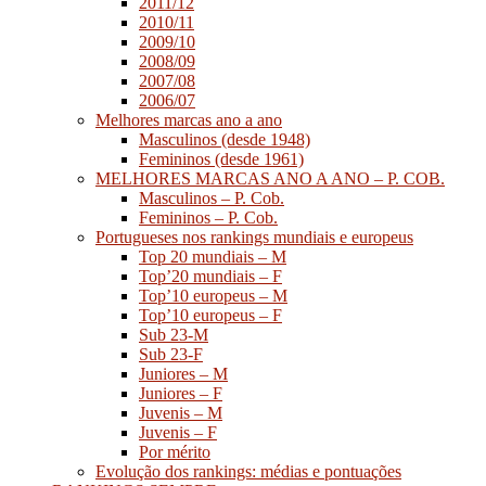
2011/12
2010/11
2009/10
2008/09
2007/08
2006/07
Melhores marcas ano a ano
Masculinos (desde 1948)
Femininos (desde 1961)
MELHORES MARCAS ANO A ANO – P. COB.
Masculinos – P. Cob.
Femininos – P. Cob.
Portugueses nos rankings mundiais e europeus
Top 20 mundiais – M
Top’20 mundiais – F
Top’10 europeus – M
Top’10 europeus – F
Sub 23-M
Sub 23-F
Juniores – M
Juniores – F
Juvenis – M
Juvenis – F
Por mérito
Evolução dos rankings: médias e pontuações