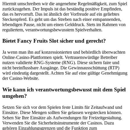
Hiermit umschreiben wir die angenehme Regelmäßigkeit, zum Spiel
zurückzugehen. Der Impuls ist das beständig positive Empfinden,
das es hervorruft. Das ist ähnlich der Vorfreude auf ein geliebtes
Steckenpferd. Es geht um das Streben nach einer entspannenden,
lebendigen Pause, nicht um einen Gelddruck. Stets im Rahmen von
reguliertem, verantwortungsbewusstem Spielverhalten.
Bietet Fancy Fruits Slot sicher und gerecht?
Ja wenn man ihn auf konzessionierten und behördlich überwachten
Online-Casino-Plattformen spielt. Vertrauenswürdige Betreiber
nutzen validierte RNG-Systeme (RNG). Diese sichern faire und
nicht beeinflussbare Ausgänge. Die Gewinnausschüttung (RTP)
wird eindeutig dargestellt. Achten Sie auf eine gültige Genehmigung
der Casino-Website.
Wie kann ich verantwortungsbewusst mit dem Spiel
umgehen?
Setzen Sie sich vor dem Spielen feste Limits für Zeitaufwand und
Einsätze. Diese Mengen sollten Sie gelassen wegstecken können.
Sehen Sie Ihre Einsätze als Aufwendungen für Freizeitgestaltung.
Verwenden Sie die Sicherheitsinstrumente der Casinos. Dazu
gehören Einzahlungsgrenzen und die Funktion zum