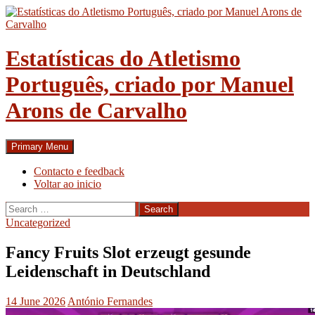
Skip
to
content
Estatísticas do Atletismo
Português, criado por Manuel
Arons de Carvalho
Search
Primary Menu
Contacto e feedback
Voltar ao inicio
Search
for:
Uncategorized
Fancy Fruits Slot erzeugt gesunde
Leidenschaft in Deutschland
14 June 2026
António Fernandes