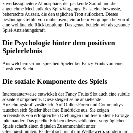
zuverlässig heitere Atmosphäre, der packende Sound und die
angenehme Mechanik des Spin-Vorgangs. Es ist eine bewusste,
beherrschte Auszeit, die den täglichen Trott auflockert. Dieses
beständige Gefühl von mühelosem, einfachem Vergnügen hervorruft
eine wohltuende Rückkopplung. Das genau betiteln wir als gesunde
Spiel-Anziehungskraft.
Die Psychologie hinter dem positiven
Spielerlebnis
Aus welchem Grund sprechen Spieler bei Fancy Fruits von einer
“positiven Sucht
Die soziale Komponente des Spiels
Interessanterweise entwickelt der Fancy Fruits Slot auch eine subtile
soziale Komponente. Diese steigert seine anziehende
Anziehungskraft zusätzlich. Auf Online-Foren und Communitys
tauschen sich Spieler über ihre Eindrücke aus. Sie zeigen
Screenshots von erfolgreichen Drehungen und feiern kleine Erfolge
miteinander. Das geteilte Erleben dieses schlichten, vergnüglichen
Spiels schafft einen digitalen Zusammenhalt unter
Gleichgestimmten. Es dreht sich nicht um Wettbewerb, sondern um