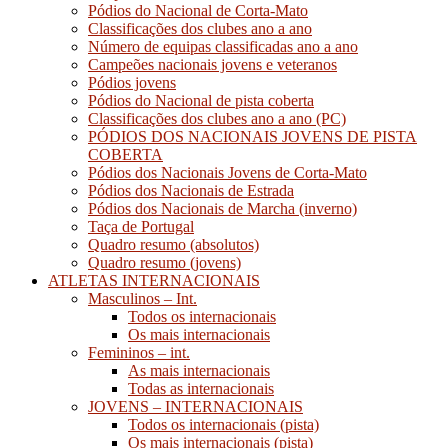
Pódios do Nacional de Corta-Mato
Classificações dos clubes ano a ano
Número de equipas classificadas ano a ano
Campeões nacionais jovens e veteranos
Pódios jovens
Pódios do Nacional de pista coberta
Classificações dos clubes ano a ano (PC)
PÓDIOS DOS NACIONAIS JOVENS DE PISTA
COBERTA
Pódios dos Nacionais Jovens de Corta-Mato
Pódios dos Nacionais de Estrada
Pódios dos Nacionais de Marcha (inverno)
Taça de Portugal
Quadro resumo (absolutos)
Quadro resumo (jovens)
ATLETAS INTERNACIONAIS
Masculinos – Int.
Todos os internacionais
Os mais internacionais
Femininos – int.
As mais internacionais
Todas as internacionais
JOVENS – INTERNACIONAIS
Todos os internacionais (pista)
Os mais internacionais (pista)