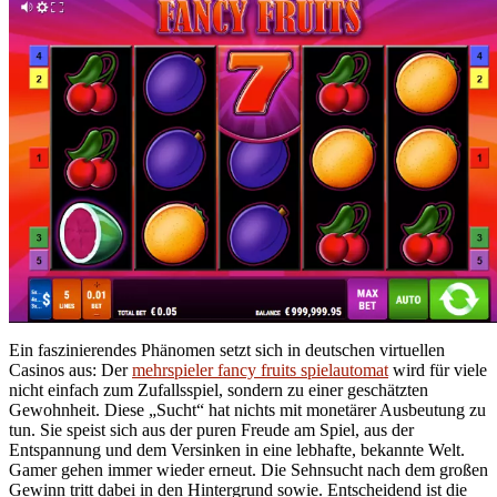
Ein faszinierendes Phänomen setzt sich in deutschen virtuellen
Casinos aus: Der
mehrspieler fancy fruits spielautomat
wird für viele
nicht einfach zum Zufallsspiel, sondern zu einer geschätzten
Gewohnheit. Diese „Sucht“ hat nichts mit monetärer Ausbeutung zu
tun. Sie speist sich aus der puren Freude am Spiel, aus der
Entspannung und dem Versinken in eine lebhafte, bekannte Welt.
Gamer gehen immer wieder erneut. Die Sehnsucht nach dem großen
Gewinn tritt dabei in den Hintergrund sowie. Entscheidend ist die