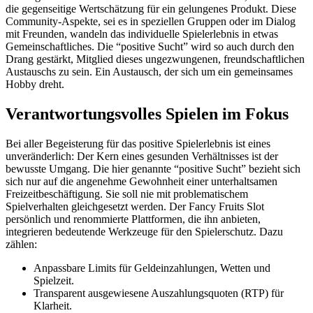
die gegenseitige Wertschätzung für ein gelungenes Produkt. Diese
Community-Aspekte, sei es in speziellen Gruppen oder im Dialog
mit Freunden, wandeln das individuelle Spielerlebnis in etwas
Gemeinschaftliches. Die “positive Sucht” wird so auch durch den
Drang gestärkt, Mitglied dieses ungezwungenen, freundschaftlichen
Austauschs zu sein. Ein Austausch, der sich um ein gemeinsames
Hobby dreht.
Verantwortungsvolles Spielen im Fokus
Bei aller Begeisterung für das positive Spielerlebnis ist eines
unveränderlich: Der Kern eines gesunden Verhältnisses ist der
bewusste Umgang. Die hier genannte “positive Sucht” bezieht sich
sich nur auf die angenehme Gewohnheit einer unterhaltsamen
Freizeitbeschäftigung. Sie soll nie mit problematischem
Spielverhalten gleichgesetzt werden. Der Fancy Fruits Slot
persönlich und renommierte Plattformen, die ihn anbieten,
integrieren bedeutende Werkzeuge für den Spielerschutz. Dazu
zählen:
Anpassbare Limits für Geldeinzahlungen, Wetten und
Spielzeit.
Transparent ausgewiesene Auszahlungsquoten (RTP) für
Klarheit.