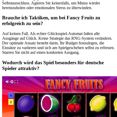
Selbstausschluss. Agieren Sie keinesfalls, um Minus wieder
hereinzuholen oder emotionalen Stress zu überwinden.
Brauche ich Taktiken, um bei Fancy Fruits zu
erfolgreich zu sein?
Auf keinen Fall. Als echter Glücksspiel-Automat fußen alle
Ausgänge auf Glück. Keine Strategie das RNG-System verändern.
Der optimale Ansatz besteht darin, Ihr Budget festzulegen, die
Einsätze zu variieren und sich am Spielgeschehen selbst zu erfreuen.
Starren Sie nicht auf einen konkreten Ausgang.
Wodurch wird das Spiel besonders für deutsche
Spieler attraktiv?