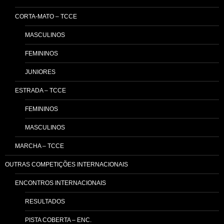
CORTA-MATO – TCCE
MASCULINOS
FEMININOS
JUNIORES
ESTRADA – TCCE
FEMININOS
MASCULINOS
MARCHA – TCCE
OUTRAS COMPETIÇÕES INTERNACIONAIS
ENCONTROS INTERNACIONAIS
RESULTADOS
PISTA COBERTA – ENC.