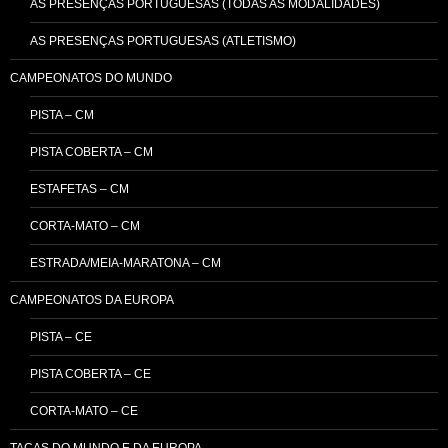
AS PRESENÇAS PORTUGUESAS (TODAS AS MODALIDADES)
AS PRESENÇAS PORTUGUESAS (ATLETISMO)
CAMPEONATOS DO MUNDO
PISTA – CM
PISTA COBERTA – CM
ESTAFETAS – CM
CORTA-MATO – CM
ESTRADA/MEIA-MARATONA – CM
CAMPEONATOS DA EUROPA
PISTA – CE
PISTA COBERTA – CE
CORTA-MATO – CE