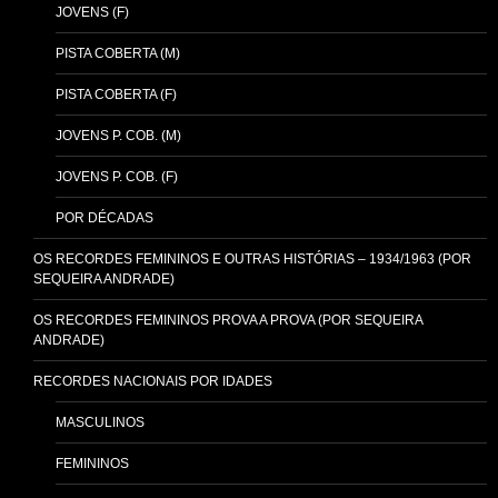
JOVENS (F)
PISTA COBERTA (M)
PISTA COBERTA (F)
JOVENS P. COB. (M)
JOVENS P. COB. (F)
POR DÉCADAS
OS RECORDES FEMININOS E OUTRAS HISTÓRIAS – 1934/1963 (POR
SEQUEIRA ANDRADE)
OS RECORDES FEMININOS PROVA A PROVA (POR SEQUEIRA
ANDRADE)
RECORDES NACIONAIS POR IDADES
MASCULINOS
FEMININOS