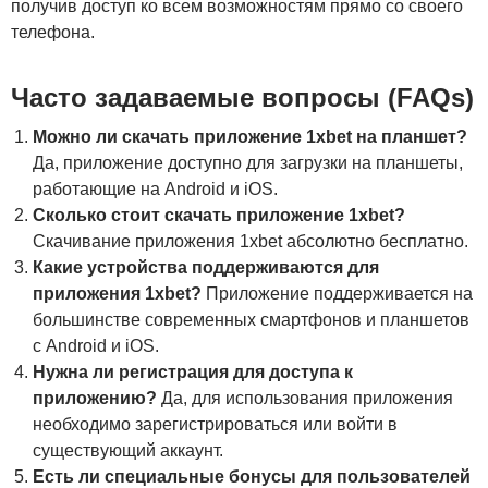
получив доступ ко всем возможностям прямо со своего
телефона.
Часто задаваемые вопросы (FAQs)
Можно ли скачать приложение 1xbet на планшет?
Да, приложение доступно для загрузки на планшеты,
работающие на Android и iOS.
Сколько стоит скачать приложение 1xbet?
Скачивание приложения 1xbet абсолютно бесплатно.
Какие устройства поддерживаются для
приложения 1xbet?
Приложение поддерживается на
большинстве современных смартфонов и планшетов
с Android и iOS.
Нужна ли регистрация для доступа к
приложению?
Да, для использования приложения
необходимо зарегистрироваться или войти в
существующий аккаунт.
Есть ли специальные бонусы для пользователей