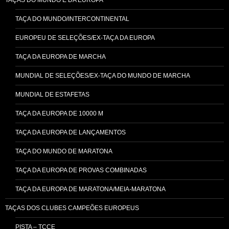
TAÇAS DO MUNDO E DA EUROPA
TAÇA DO MUNDO/INTERCONTINENTAL
EUROPEU DE SELEÇÕES/EX-TAÇA DA EUROPA
TAÇA DA EUROPA DE MARCHA
MUNDIAL DE SELEÇÕES/EX-TAÇA DO MUNDO DE MARCHA
MUNDIAL DE ESTAFETAS
TAÇA DA EUROPA DE 10000 M
TAÇA DA EUROPA DE LANÇAMENTOS
TAÇA DO MUNDO DE MARATONA
TAÇA DA EUROPA DE PROVAS COMBINADAS
TAÇA DA EUROPA DE MARATONA/MEIA-MARATONA
TAÇAS DOS CLUBES CAMPEÕES EUROPEUS
PISTA – TCCE