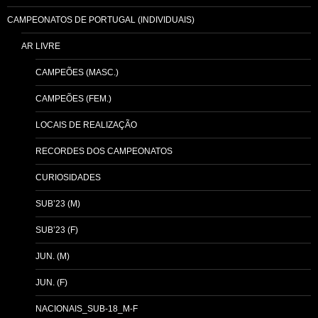
CAMPEONATOS DE PORTUGAL (INDIVIDUAIS)
AR LIVRE
CAMPEÕES (MASC.)
CAMPEÕES (FEM.)
LOCAIS DE REALIZAÇÃO
RECORDES DOS CAMPEONATOS
CURIOSIDADES
SUB’23 (M)
SUB’23 (F)
JUN. (M)
JUN. (F)
NACIONAIS_SUB-18_M-F