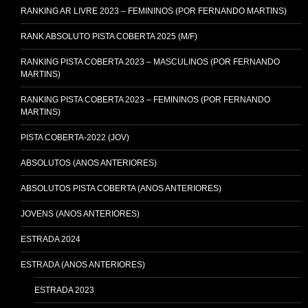
RANKING AR LIVRE 2023 – FEMININOS (POR FERNANDO MARTINS)
RANK ABSOLUTO PISTA COBERTA 2025 (M/F)
RANKING PISTA COBERTA 2023 – MASCULINOS (POR FERNANDO
MARTINS)
RANKING PISTA COBERTA 2023 – FEMININOS (POR FERNANDO
MARTINS)
PISTA COBERTA-2022 (JOV)
ABSOLUTOS (ANOS ANTERIORES)
ABSOLUTOS PISTA COBERTA (ANOS ANTERIORES)
JOVENS (ANOS ANTERIORES)
ESTRADA 2024
ESTRADA (ANOS ANTERIORES)
ESTRADA 2023