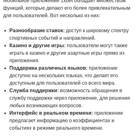
Мобильное приложение 1xbet обладает множеством
функций, которые делают его более привлекательным
для пользователей. Вот несколько из них:
Разнообразие ставок:
доступ к широкому спектру
спортивных событий и направлений.
Казино и другие игры:
пользователи могут также
играть в казино и другие азартные игры прямо из
приложения.
Поддержка различных языков:
приложение
доступно на нескольких языках, что делает его
доступным для пользователей со всего мира.
Служба поддержки:
возможность обращения в
службу поддержки через приложение, для решения
любых возникающих вопросов.
Интерфейс в реальном времени:
приложение
предлагает информацию о коэффициентах и
событиях в режиме реального времени.