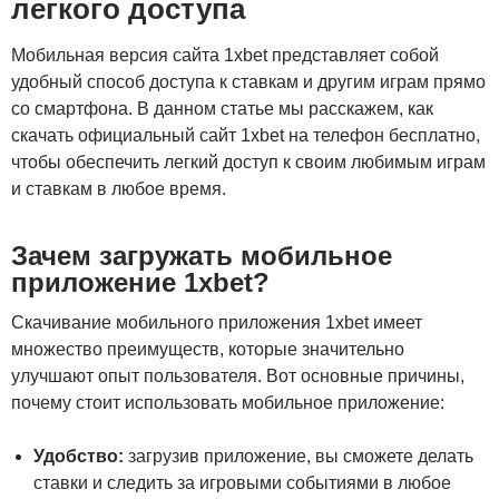
легкого доступа
Мобильная версия сайта 1xbet представляет собой
удобный способ доступа к ставкам и другим играм прямо
со смартфона. В данном статье мы расскажем, как
скачать официальный сайт 1xbet на телефон бесплатно,
чтобы обеспечить легкий доступ к своим любимым играм
и ставкам в любое время.
Зачем загружать мобильное
приложение 1xbet?
Скачивание мобильного приложения 1xbet имеет
множество преимуществ, которые значительно
улучшают опыт пользователя. Вот основные причины,
почему стоит использовать мобильное приложение:
Удобство:
загрузив приложение, вы сможете делать
ставки и следить за игровыми событиями в любое