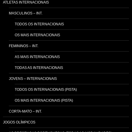
ATLETAS INTERNACIONAIS
MASCULINOS – INT.
TODOS OS INTERNACIONAIS
OS MAIS INTERNACIONAIS
FEMININOS – INT.
AS MAIS INTERNACIONAIS
TODAS AS INTERNACIONAIS
JOVENS – INTERNACIONAIS
TODOS OS INTERNACIONAIS (PISTA)
OS MAIS INTERNACIONAIS (PISTA)
CORTA-MATO – INT.
JOGOS OLÍMPICOS