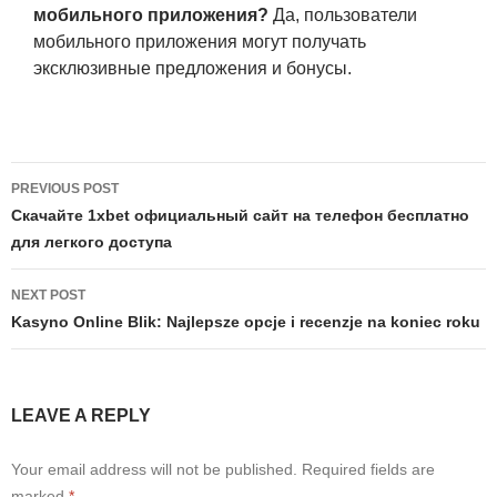
мобильного приложения?
Да, пользователи
мобильного приложения могут получать
эксклюзивные предложения и бонусы.
Post
PREVIOUS POST
navigation
Скачайте 1xbet официальный сайт на телефон бесплатно
для легкого доступа
NEXT POST
Kasyno Online Blik: Najlepsze opcje i recenzje na koniec roku
LEAVE A REPLY
Your email address will not be published.
Required fields are
marked
*