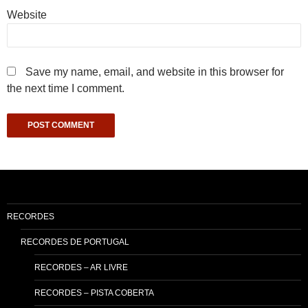
Website
Save my name, email, and website in this browser for
the next time I comment.
RECORDES
RECORDES DE PORTUGAL
RECORDES – AR LIVRE
RECORDES – PISTA COBERTA