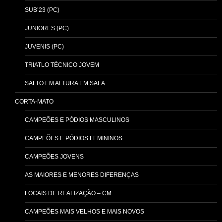
SUB’23 (PC)
JUNIORES (PC)
JUVENIS (PC)
TRIATLO TÉCNICO JOVEM
SALTO EM ALTURA EM SALA
CORTA-MATO
CAMPEÕES E PÓDIOS MASCULINOS
CAMPEÕES E PÓDIOS FEMININOS
CAMPEÕES JOVENS
AS MAIORES E MENORES DIFERENÇAS
LOCAIS DE REALIZAÇÃO – CM
CAMPEÕES MAIS VELHOS E MAIS NOVOS