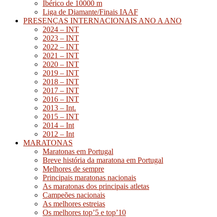
Ibérico de 10000 m
Liga de Diamante/Finais IAAF
PRESENÇAS INTERNACIONAIS ANO A ANO
2024 – INT
2023 – INT
2022 – INT
2021 – INT
2020 – INT
2019 – INT
2018 – INT
2017 – INT
2016 – INT
2013 – Int.
2015 – INT
2014 – Int
2012 – Int
MARATONAS
Maratonas em Portugal
Breve história da maratona em Portugal
Melhores de sempre
Principais maratonas nacionais
As maratonas dos principais atletas
Campeões nacionais
As melhores estreias
Os melhores top’5 e top’10