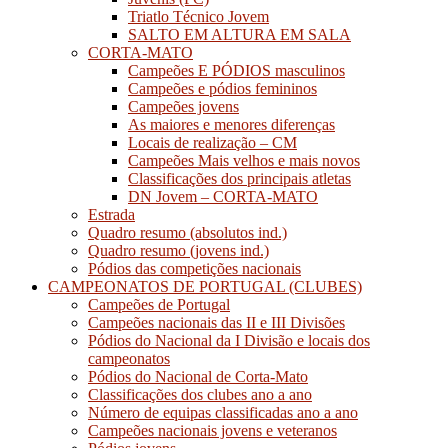
Triatlo Técnico Jovem
SALTO EM ALTURA EM SALA
CORTA-MATO
Campeões E PÓDIOS masculinos
Campeões e pódios femininos
Campeões jovens
As maiores e menores diferenças
Locais de realização – CM
Campeões Mais velhos e mais novos
Classificações dos principais atletas
DN Jovem – CORTA-MATO
Estrada
Quadro resumo (absolutos ind.)
Quadro resumo (jovens ind.)
Pódios das competições nacionais
CAMPEONATOS DE PORTUGAL (CLUBES)
Campeões de Portugal
Campeões nacionais das II e III Divisões
Pódios do Nacional da I Divisão e locais dos
campeonatos
Pódios do Nacional de Corta-Mato
Classificações dos clubes ano a ano
Número de equipas classificadas ano a ano
Campeões nacionais jovens e veteranos