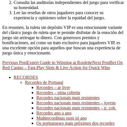
Consulta las auditorías independientes del juego para verificar
su honestidad.
Lee las reseñas de otros jugadores para conocer su
experiencia y opiniones sobre la equidad del juego.
En resumen, la ruleta sin depósito VIP es una emocionante variante
del clásico juego de ruleta que te permite disfrutar de la emoción del
juego sin arriesgar tu dinero. Con generosos premios y
bonificaciones, así como un trato exclusivo para jugadores VIP, es
una excelente opción para aquellos que buscan una experiencia de
juego única y emocionante.
Post
Previous Post
Expert Guide to Winning at Roulette
Next Post
Bet On
Red Casino – Fast‑Play Slots & Live Action for Quick Wins
navigation
RECORDES
Recordes de Portugal
Recordes – ar livre
Recordes – pista coberta
Recordes nacionais mais resistentes
Recordes nacionais mais resistentes – jovens
Recordes nacionais mais resistentes – p. cob.
Recordes ano a ano
Multirecordistas num só ano
Os portugueses mais próximos dos recordes