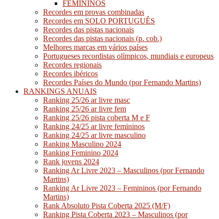
FEMININOS
Recordes em provas combinadas
Recordes em SOLO PORTUGUÊS
Recordes das pistas nacionais
Recordes das pistas nacionais (p. cob.)
Melhores marcas em vários países
Portugueses recordistas olímpicos, mundiais e europeus
Recordes regionais
Recordes ibéricos
Recordes Países do Mundo (por Fernando Martins)
RANKINGS ANUAIS
Ranking 25/26 ar livre masc
Ranking 25/26 ar livre fem
Ranking 25/26 pista coberta M e F
Ranking 24/25 ar livre femininos
Ranking 24/25 ar livre masculino
Ranking Masculino 2024
Ranking Feminino 2024
Rank jovens 2024
Ranking Ar Livre 2023 – Masculinos (por Fernando
Martins)
Ranking Ar Livre 2023 – Femininos (por Fernando
Martins)
Rank Absoluto Pista Coberta 2025 (M/F)
Ranking Pista Coberta 2023 – Masculinos (por