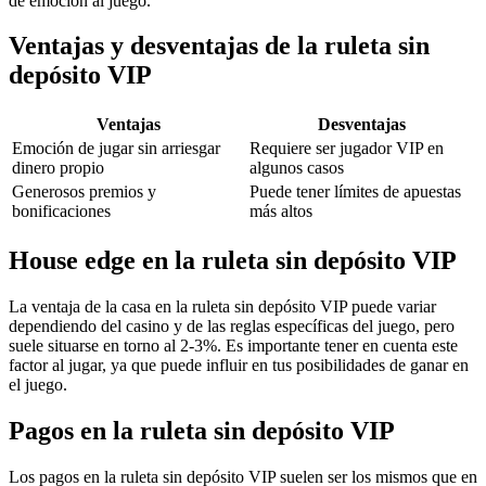
de emoción al juego.
Ventajas y desventajas de la ruleta sin
depósito VIP
Ventajas
Desventajas
Emoción de jugar sin arriesgar
Requiere ser jugador VIP en
dinero propio
algunos casos
Generosos premios y
Puede tener límites de apuestas
bonificaciones
más altos
House edge en la ruleta sin depósito VIP
La ventaja de la casa en la ruleta sin depósito VIP puede variar
dependiendo del casino y de las reglas específicas del juego, pero
suele situarse en torno al 2-3%. Es importante tener en cuenta este
factor al jugar, ya que puede influir en tus posibilidades de ganar en
el juego.
Pagos en la ruleta sin depósito VIP
Los pagos en la ruleta sin depósito VIP suelen ser los mismos que en