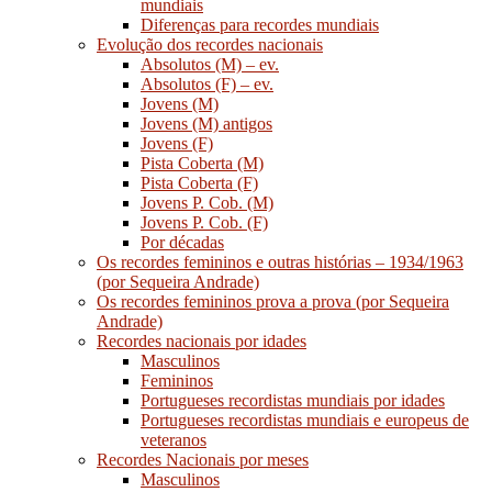
mundiais
Diferenças para recordes mundiais
Evolução dos recordes nacionais
Absolutos (M) – ev.
Absolutos (F) – ev.
Jovens (M)
Jovens (M) antigos
Jovens (F)
Pista Coberta (M)
Pista Coberta (F)
Jovens P. Cob. (M)
Jovens P. Cob. (F)
Por décadas
Os recordes femininos e outras histórias – 1934/1963
(por Sequeira Andrade)
Os recordes femininos prova a prova (por Sequeira
Andrade)
Recordes nacionais por idades
Masculinos
Femininos
Portugueses recordistas mundiais por idades
Portugueses recordistas mundiais e europeus de
veteranos
Recordes Nacionais por meses
Masculinos