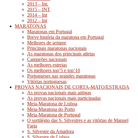
2013 – Int.
2015 – INT
2014 – Int
2012 – Int
MARATONAS
Maratonas em Portugal
Breve história da maratona em Portugal
Melhores de sempre
Principais maratonas nacionais
As maratonas dos principais atletas
Campeões nacionais
As melhores estreias
Os melhores top’5 e top’10
Portugueses nas grandes maratonas
Vitórias portuguesas
PROVAS NACIONAIS DE CORTA-MATO/ESTRADA
As provas nacionais mais antigas
As provas nacionais mais participadas
Meia-Maratona de Lisboa
Meia-Maratona do Porto
Meia-Maratona de Portugal
O sortilégio das S. Silvestres e as vitórias de Manuel
Faria
S. Silvestre da Amadora
S. Silvestre de Lisboa