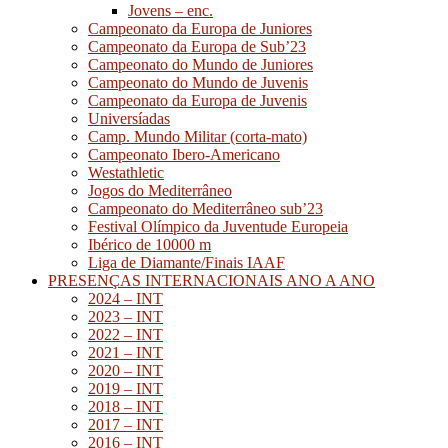
Jovens – enc.
Campeonato da Europa de Juniores
Campeonato da Europa de Sub’23
Campeonato do Mundo de Juniores
Campeonato do Mundo de Juvenis
Campeonato da Europa de Juvenis
Universíadas
Camp. Mundo Militar (corta-mato)
Campeonato Ibero-Americano
Westathletic
Jogos do Mediterrâneo
Campeonato do Mediterrâneo sub’23
Festival Olímpico da Juventude Europeia
Ibérico de 10000 m
Liga de Diamante/Finais IAAF
PRESENÇAS INTERNACIONAIS ANO A ANO
2024 – INT
2023 – INT
2022 – INT
2021 – INT
2020 – INT
2019 – INT
2018 – INT
2017 – INT
2016 – INT