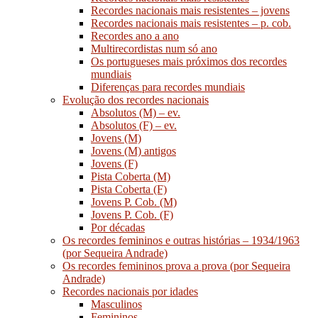
Recordes nacionais mais resistentes – jovens
Recordes nacionais mais resistentes – p. cob.
Recordes ano a ano
Multirecordistas num só ano
Os portugueses mais próximos dos recordes
mundiais
Diferenças para recordes mundiais
Evolução dos recordes nacionais
Absolutos (M) – ev.
Absolutos (F) – ev.
Jovens (M)
Jovens (M) antigos
Jovens (F)
Pista Coberta (M)
Pista Coberta (F)
Jovens P. Cob. (M)
Jovens P. Cob. (F)
Por décadas
Os recordes femininos e outras histórias – 1934/1963
(por Sequeira Andrade)
Os recordes femininos prova a prova (por Sequeira
Andrade)
Recordes nacionais por idades
Masculinos
Femininos