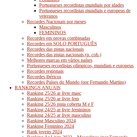
Portugueses recordistas mundiais por idades
Portugueses recordistas mundiais e europeus de
veteranos
Recordes Nacionais por meses
Masculinos
FEMININOS
Recordes em provas combinadas
Recordes em SOLO PORTUGUÊS
Recordes das pistas nacionais
Recordes das pistas nacionais (p. cob.)
Melhores marcas em vários países
Portugueses recordistas olímpicos, mundiais e europeus
Recordes regionais
Recordes ibéricos
Recordes Países do Mundo (por Fernando Martins)
RANKINGS ANUAIS
Ranking 25/26 ar livre masc
Ranking 25/26 ar livre fem
Ranking 25/26 pista coberta M e F
Ranking 24/25 ar livre femininos
Ranking 24/25 ar livre masculino
Ranking Masculino 2024
Ranking Feminino 2024
Rank jovens 2024