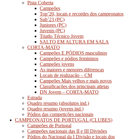
Pista Coberta
Campeões
Top’20, locais e recordes dos campeonatos
Sub’23 (PC)
Juniores (PC)
Juvenis (PC)
Triatlo Técnico Jovem
SALTO EM ALTURA EM SALA
CORTA-MATO
Campeões E PÓDIOS masculinos
Campeões e pódios femininos
Campeões jovens
As maiores e menores diferenças
Locais de realização – CM
Campeões Mais velhos e mais novos
Classificações dos principais atletas
DN Jovem – CORTA-MATO
Estrada
Quadro resumo (absolutos ind.)
Quadro resumo (jovens ind.)
Pódios das competições nacionais
CAMPEONATOS DE PORTUGAL (CLUBES)
Campeões de Portugal
Campeões nacionais das II e III Divisões
Pódios do Nacional da I Divisão e locais dos