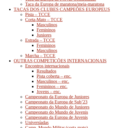
Taça da Europa de maratona/meia-maratona
TAÇAS DOS CLUBES CAMPEÕES EUROPEUS
Pista – TCCE
Corta-Mato – TCCE
Masculinos
Femininos
Juniores
Estrada – TCCE
Femininos
Masculinos
Marcha – TCCE
OUTRAS COMPETIÇÕES INTERNACIONAIS
Encontros internacionais
Resultados
Pista coberta – enc.
Masculinos – enc.
Femininos – enc.
Jovens – enc.
Campeonato da Europa de Juniores
Campeonato da Europa de Sub’23
Campeonato do Mundo de Juniores
Campeonato do Mundo de Juvenis
Campeonato da Europa de Juvenis
Universíadas
Camp. Mundo Militar (corta-mato)