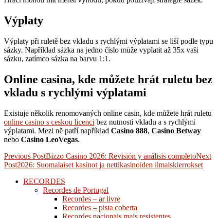
Výplaty
Výplaty při ruletě bez vkladu s rychlými výplatami se liší podle typu
sázky. Například sázka na jedno číslo může vyplatit až 35x vaši
sázku, zatímco sázka na barvu 1:1.
Online casina, kde můžete hrát ruletu bez
vkladu s rychlými výplatami
Existuje několik renomovaných online casin, kde můžete hrát ruletu
online casino s ceskou licenci
bez nutnosti vkladu a s rychlými
výplatami. Mezi ně patří například
Casino 888
,
Casino Betway
nebo
Casino LeoVegas
.
Post
Previous Post
Bizzo Casino 2026: Revisión y análisis completo
Next
Post
2026: Suomalaiset kasinot ja nettikasinoiden ilmaiskierrokset
navigation
RECORDES
Recordes de Portugal
Recordes – ar livre
Recordes – pista coberta
Recordes nacionais mais resistentes