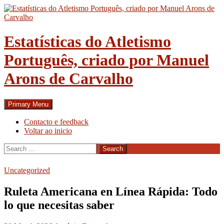
Skip
to
content
Estatísticas do Atletismo
Português, criado por Manuel
Arons de Carvalho
Search
Primary Menu
Contacto e feedback
Voltar ao inicio
Search
for:
Uncategorized
Ruleta Americana en Línea Rápida: Todo
lo que necesitas saber