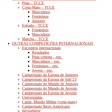
Pista – TCCE
Corta-Mato – TCCE
Masculinos
Femininos
Juniores
Estrada – TCCE
Femininos
Masculinos
Marcha – TCCE
OUTRAS COMPETIÇÕES INTERNACIONAIS
Encontros internacionais
Resultados
Pista coberta – enc.
Masculinos – enc.
Femininos – enc.
Jovens – enc.
Campeonato da Europa de Juniores
Campeonato da Europa de Sub’23
Campeonato do Mundo de Juniores
Campeonato do Mundo de Juvenis
Campeonato da Europa de Juvenis
Universíadas
Camp. Mundo Militar (corta-mato)
Campeonato Ibero-Americano
Westathletic