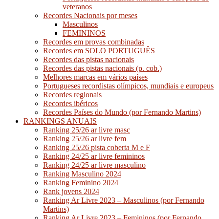
veteranos
Recordes Nacionais por meses
Masculinos
FEMININOS
Recordes em provas combinadas
Recordes em SOLO PORTUGUÊS
Recordes das pistas nacionais
Recordes das pistas nacionais (p. cob.)
Melhores marcas em vários países
Portugueses recordistas olímpicos, mundiais e europeus
Recordes regionais
Recordes ibéricos
Recordes Países do Mundo (por Fernando Martins)
RANKINGS ANUAIS
Ranking 25/26 ar livre masc
Ranking 25/26 ar livre fem
Ranking 25/26 pista coberta M e F
Ranking 24/25 ar livre femininos
Ranking 24/25 ar livre masculino
Ranking Masculino 2024
Ranking Feminino 2024
Rank jovens 2024
Ranking Ar Livre 2023 – Masculinos (por Fernando
Martins)
Ranking Ar Livre 2023 – Femininos (por Fernando