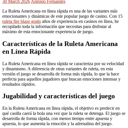
30 March 2026
António Fernandes
La Ruleta Americana en línea rápida es una de las variantes más
emocionantes y dinámicas de este popular juego de casino. Con 15
ruleta fire blaze gratis
años de experiencia en casinos en línea, he
recopilado toda la información que necesitas para disfrutar al
máximo de esta emocionante experiencia de juego.
Características de la Ruleta Americana
en Línea Rápida
La Ruleta Americana en línea rápida se caracteriza por su velocidad
y dinamismo. A diferencia de otras variantes de ruleta, en esta
versión el juego se desarrolla de forma más rápida, lo que la hace
perfecta para aquellos jugadores que buscan emociones intensas y
resultados rápidos.
Jugabilidad y características del juego
En la Ruleta Americana en línea rápida, el objetivo es predecir en
qué casilla caerá la bola una vez que la ruleta se detenga. El juego se
desarrolla de forma rápida, con menos tiempo entre apuesta y
apuesta, lo que aumenta la emoción y la adrenalina del juego.