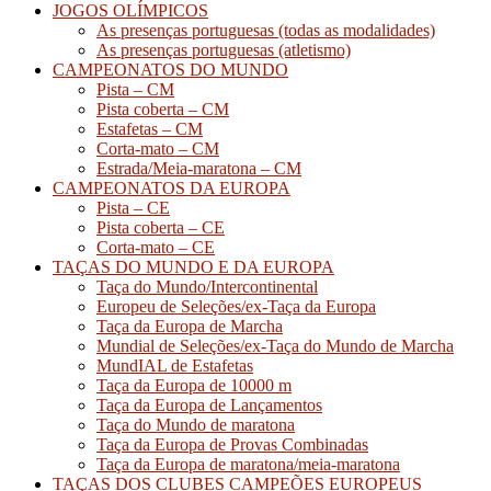
JOGOS OLÍMPICOS
As presenças portuguesas (todas as modalidades)
As presenças portuguesas (atletismo)
CAMPEONATOS DO MUNDO
Pista – CM
Pista coberta – CM
Estafetas – CM
Corta-mato – CM
Estrada/Meia-maratona – CM
CAMPEONATOS DA EUROPA
Pista – CE
Pista coberta – CE
Corta-mato – CE
TAÇAS DO MUNDO E DA EUROPA
Taça do Mundo/Intercontinental
Europeu de Seleções/ex-Taça da Europa
Taça da Europa de Marcha
Mundial de Seleções/ex-Taça do Mundo de Marcha
MundIAL de Estafetas
Taça da Europa de 10000 m
Taça da Europa de Lançamentos
Taça do Mundo de maratona
Taça da Europa de Provas Combinadas
Taça da Europa de maratona/meia-maratona
TAÇAS DOS CLUBES CAMPEÕES EUROPEUS