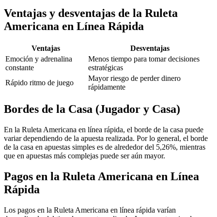
Ventajas y desventajas de la Ruleta
Americana en Línea Rápida
Ventajas
Desventajas
Emoción y adrenalina
Menos tiempo para tomar decisiones
constante
estratégicas
Mayor riesgo de perder dinero
Rápido ritmo de juego
rápidamente
Bordes de la Casa (Jugador y Casa)
En la Ruleta Americana en línea rápida, el borde de la casa puede
variar dependiendo de la apuesta realizada. Por lo general, el borde
de la casa en apuestas simples es de alrededor del 5,26%, mientras
que en apuestas más complejas puede ser aún mayor.
Pagos en la Ruleta Americana en Línea
Rápida
Los pagos en la Ruleta Americana en línea rápida varían