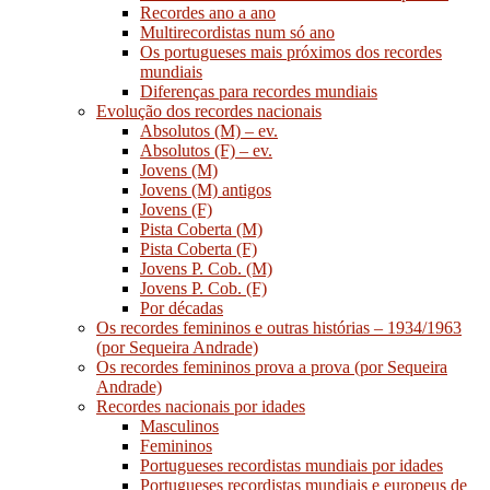
Recordes ano a ano
Multirecordistas num só ano
Os portugueses mais próximos dos recordes
mundiais
Diferenças para recordes mundiais
Evolução dos recordes nacionais
Absolutos (M) – ev.
Absolutos (F) – ev.
Jovens (M)
Jovens (M) antigos
Jovens (F)
Pista Coberta (M)
Pista Coberta (F)
Jovens P. Cob. (M)
Jovens P. Cob. (F)
Por décadas
Os recordes femininos e outras histórias – 1934/1963
(por Sequeira Andrade)
Os recordes femininos prova a prova (por Sequeira
Andrade)
Recordes nacionais por idades
Masculinos
Femininos
Portugueses recordistas mundiais por idades
Portugueses recordistas mundiais e europeus de