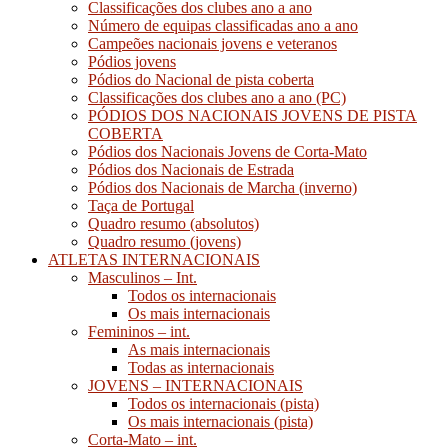
Classificações dos clubes ano a ano
Número de equipas classificadas ano a ano
Campeões nacionais jovens e veteranos
Pódios jovens
Pódios do Nacional de pista coberta
Classificações dos clubes ano a ano (PC)
PÓDIOS DOS NACIONAIS JOVENS DE PISTA
COBERTA
Pódios dos Nacionais Jovens de Corta-Mato
Pódios dos Nacionais de Estrada
Pódios dos Nacionais de Marcha (inverno)
Taça de Portugal
Quadro resumo (absolutos)
Quadro resumo (jovens)
ATLETAS INTERNACIONAIS
Masculinos – Int.
Todos os internacionais
Os mais internacionais
Femininos – int.
As mais internacionais
Todas as internacionais
JOVENS – INTERNACIONAIS
Todos os internacionais (pista)
Os mais internacionais (pista)
Corta-Mato – int.