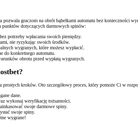
ra pozwala graczom na obrót bąbelkami automatu bez konieczności wy
ch punktów dotyczących darmowych spinów:
ez potrzeby wpłacania swoich pieniędzy.
ami, nie ryzykując swoich środków.
lnych wygranych, które możesz wypłacić.
e do konkretnego automatu.
warunków obrotu przed wypłatą wygranych.
ostbet?
a prostych kroków. Oto szczegółowy proces, który pomoże Ci w rozpo
agane dane.
raz wykonaj weryfikację tożsamości.
zainkasować swoje darmowe spiny.
stać swoje spiny.
etne wygrane!