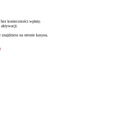
 bez konieczności wpłaty.
 aktywacji.
znajdziesz na stronie kasyna.
n