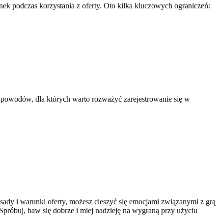
ek podczas korzystania z oferty. Oto kilka kluczowych ograniczeń:
a powodów, dla których warto rozważyć zarejestrowanie się w
ady i warunki oferty, możesz cieszyć się emocjami związanymi z grą
Spróbuj, baw się dobrze i miej nadzieję na wygraną przy użyciu