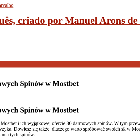
guês, criado por Manuel Arons d
owych Spinów w Mostbet
owych Spinów w Mostbet
o Mostbet i ich wyjątkowej ofercie 30 darmowych spinów. W tym prze
z ryzyka. Dowiesz się także, dlaczego warto spróbować swoich sił w Mo
ania tych spinów.