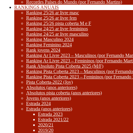
Recordes Países do Mundo (por Fernando Martins)
RANKINGS ANUAIS
Ranking 25/26 ar livre masc
Ranking 25/26 ar livre fem
Ranking 25/26 pista coberta M e F
Ranking 24/25 ar livre femininos
Ranking 24/25 ar livre masculino
Ranking Masculino 2024
Ranking Feminino 2024
Rank jovens 2024
Ranking Ar Livre 2023 – Masculinos (por Fernando Mart
Ranking Ar Livre 2023 – Femininos (por Fernando Mart
Rank Absoluto Pista Coberta 2025 (M/F)
Ranking Pista Coberta 2023 – Masculinos (por Fernando
Ranking Pista Coberta 2023 – Femininos (por Fernando 
Pista Coberta-2022 (Jov)
Absolutos (anos anteriores)
Absolutos pista coberta (anos anteriores)
Jovens (anos anteriores)
Estrada 2024
Estrada (anos anteriores)
Estrada 2023
Estrada 2021/22
2020/21
2019/20