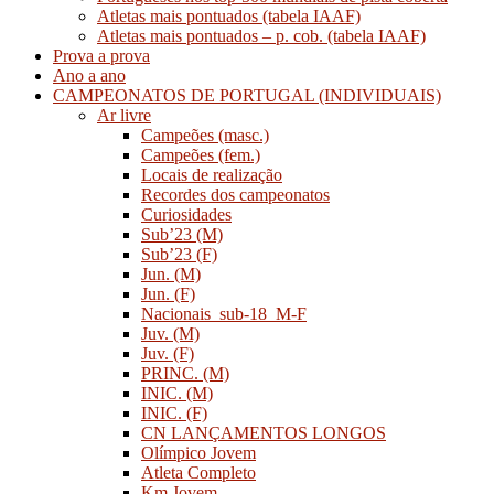
Atletas mais pontuados (tabela IAAF)
Atletas mais pontuados – p. cob. (tabela IAAF)
Prova a prova
Ano a ano
CAMPEONATOS DE PORTUGAL (INDIVIDUAIS)
Ar livre
Campeões (masc.)
Campeões (fem.)
Locais de realização
Recordes dos campeonatos
Curiosidades
Sub’23 (M)
Sub’23 (F)
Jun. (M)
Jun. (F)
Nacionais_sub-18_M-F
Juv. (M)
Juv. (F)
PRINC. (M)
INIC. (M)
INIC. (F)
CN LANÇAMENTOS LONGOS
Olímpico Jovem
Atleta Completo
Km Jovem