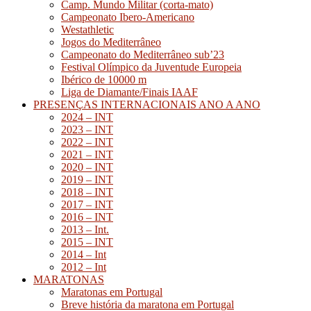
Camp. Mundo Militar (corta-mato)
Campeonato Ibero-Americano
Westathletic
Jogos do Mediterrâneo
Campeonato do Mediterrâneo sub’23
Festival Olímpico da Juventude Europeia
Ibérico de 10000 m
Liga de Diamante/Finais IAAF
PRESENÇAS INTERNACIONAIS ANO A ANO
2024 – INT
2023 – INT
2022 – INT
2021 – INT
2020 – INT
2019 – INT
2018 – INT
2017 – INT
2016 – INT
2013 – Int.
2015 – INT
2014 – Int
2012 – Int
MARATONAS
Maratonas em Portugal
Breve história da maratona em Portugal