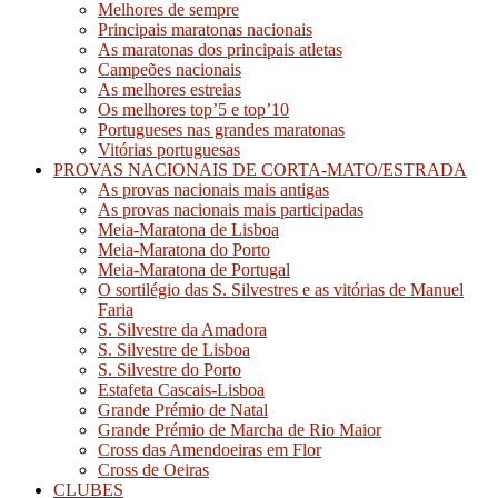
Melhores de sempre
Principais maratonas nacionais
As maratonas dos principais atletas
Campeões nacionais
As melhores estreias
Os melhores top’5 e top’10
Portugueses nas grandes maratonas
Vitórias portuguesas
PROVAS NACIONAIS DE CORTA-MATO/ESTRADA
As provas nacionais mais antigas
As provas nacionais mais participadas
Meia-Maratona de Lisboa
Meia-Maratona do Porto
Meia-Maratona de Portugal
O sortilégio das S. Silvestres e as vitórias de Manuel
Faria
S. Silvestre da Amadora
S. Silvestre de Lisboa
S. Silvestre do Porto
Estafeta Cascais-Lisboa
Grande Prémio de Natal
Grande Prémio de Marcha de Rio Maior
Cross das Amendoeiras em Flor
Cross de Oeiras
CLUBES