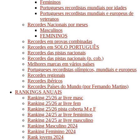
Femininos
Portugueses recordistas mundiais por idades
Portugueses recordistas mundiais e europeus de
veteranos
Recordes Nacionais por meses
Masculinos
FEMININOS
Recordes em provas combinadas
Recordes em SOLO PORTUGUÊS
Recordes das pistas nacionais
Recordes das pistas nacionais (p. cob.)
Melhores marcas em vários países
Portugueses recordistas olímpicos, mundiais e europeus
Recordes regionais
Recordes ibéricos
Recordes Países do Mundo (por Fernando Martins)
RANKINGS ANUAIS
Ranking 25/26 ar livre masc
Ranking 25/26 ar livre fem
Ranking 25/26 pista coberta M e F
Ranking 24/25 ar livre femininos
Ranking 24/25 ar livre masculino
Ranking Masculino 2024
Ranking Feminino 2024
Rank jovens 2024