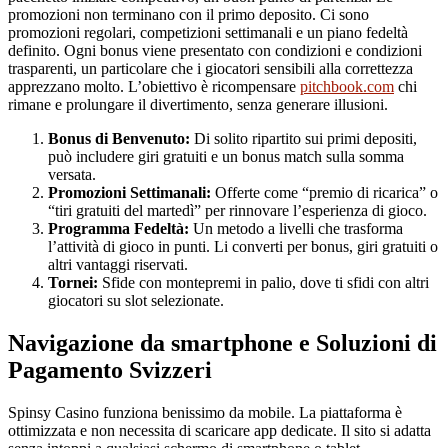
promozioni non terminano con il primo deposito. Ci sono
promozioni regolari, competizioni settimanali e un piano fedeltà
definito. Ogni bonus viene presentato con condizioni e condizioni
trasparenti, un particolare che i giocatori sensibili alla correttezza
apprezzano molto. L’obiettivo è ricompensare
pitchbook.com
chi
rimane e prolungare il divertimento, senza generare illusioni.
Bonus di Benvenuto:
Di solito ripartito sui primi depositi,
può includere giri gratuiti e un bonus match sulla somma
versata.
Promozioni Settimanali:
Offerte come “premio di ricarica” o
“tiri gratuiti del martedì” per rinnovare l’esperienza di gioco.
Programma Fedeltà:
Un metodo a livelli che trasforma
l’attività di gioco in punti. Li converti per bonus, giri gratuiti o
altri vantaggi riservati.
Tornei:
Sfide con montepremi in palio, dove ti sfidi con altri
giocatori su slot selezionate.
Navigazione da smartphone e Soluzioni di
Pagamento Svizzeri
Spinsy Casino funziona benissimo da mobile. La piattaforma è
ottimizzata e non necessita di scaricare app dedicate. Il sito si adatta