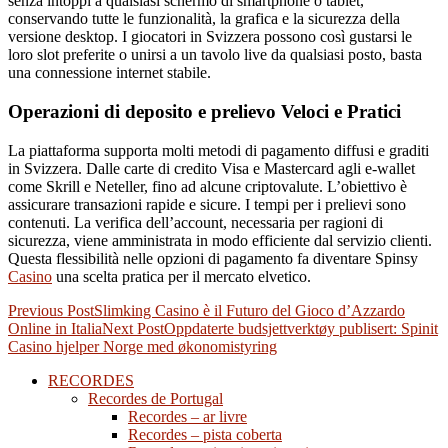
senza intoppi a qualsiasi schermo di smartphone o tablet,
conservando tutte le funzionalità, la grafica e la sicurezza della
versione desktop. I giocatori in Svizzera possono così gustarsi le
loro slot preferite o unirsi a un tavolo live da qualsiasi posto, basta
una connessione internet stabile.
Operazioni di deposito e prelievo Veloci e Pratici
La piattaforma supporta molti metodi di pagamento diffusi e graditi
in Svizzera. Dalle carte di credito Visa e Mastercard agli e-wallet
come Skrill e Neteller, fino ad alcune criptovalute. L’obiettivo è
assicurare transazioni rapide e sicure. I tempi per i prelievi sono
contenuti. La verifica dell’account, necessaria per ragioni di
sicurezza, viene amministrata in modo efficiente dal servizio clienti.
Questa flessibilità nelle opzioni di pagamento fa diventare Spinsy
Casino
una scelta pratica per il mercato elvetico.
Post
Previous Post
Slimking Casino è il Futuro del Gioco d’Azzardo
Online in Italia
Next Post
Oppdaterte budsjettverktøy publisert: Spinit
navigation
Casino hjelper Norge med økonomistyring
RECORDES
Recordes de Portugal
Recordes – ar livre
Recordes – pista coberta