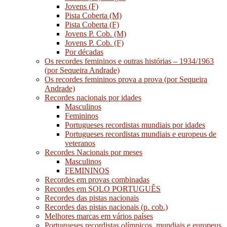
Jovens (F)
Pista Coberta (M)
Pista Coberta (F)
Jovens P. Cob. (M)
Jovens P. Cob. (F)
Por décadas
Os recordes femininos e outras histórias – 1934/1963
(por Sequeira Andrade)
Os recordes femininos prova a prova (por Sequeira
Andrade)
Recordes nacionais por idades
Masculinos
Femininos
Portugueses recordistas mundiais por idades
Portugueses recordistas mundiais e europeus de
veteranos
Recordes Nacionais por meses
Masculinos
FEMININOS
Recordes em provas combinadas
Recordes em SOLO PORTUGUÊS
Recordes das pistas nacionais
Recordes das pistas nacionais (p. cob.)
Melhores marcas em vários países
Portugueses recordistas olímpicos, mundiais e europeus