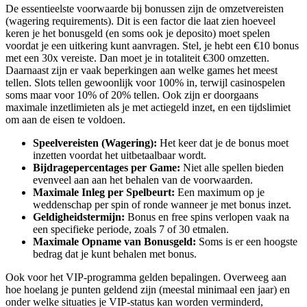
De essentieelste voorwaarde bij bonussen zijn de omzetvereisten
(wagering requirements). Dit is een factor die laat zien hoeveel
keren je het bonusgeld (en soms ook je deposito) moet spelen
voordat je een uitkering kunt aanvragen. Stel, je hebt een €10 bonus
met een 30x vereiste. Dan moet je in totaliteit €300 omzetten.
Daarnaast zijn er vaak beperkingen aan welke games het meest
tellen. Slots tellen gewoonlijk voor 100% in, terwijl casinospelen
soms maar voor 10% of 20% tellen. Ook zijn er doorgaans
maximale inzetlimieten als je met actiegeld inzet, en een tijdslimiet
om aan de eisen te voldoen.
Speelvereisten (Wagering):
Het keer dat je de bonus moet
inzetten voordat het uitbetaalbaar wordt.
Bijdragepercentages per Game:
Niet alle spellen bieden
evenveel aan aan het behalen van de voorwaarden.
Maximale Inleg per Spelbeurt:
Een maximum op je
weddenschap per spin of ronde wanneer je met bonus inzet.
Geldigheidstermijn:
Bonus en free spins verlopen vaak na
een specifieke periode, zoals 7 of 30 etmalen.
Maximale Opname van Bonusgeld:
Soms is er een hoogste
bedrag dat je kunt behalen met bonus.
Ook voor het VIP-programma gelden bepalingen. Overweeg aan
hoe hoelang je punten geldend zijn (meestal minimaal een jaar) en
onder welke situaties je VIP-status kan worden verminderd,