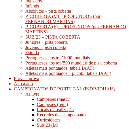
Iniciados
Infantis
Absolutos – pista coberta
P. COBERTA (M) – PROFUNDOS (por
FERNANDO MARTINS)
P. COBERTA (F) – PROFUNDOS (por FERNANDO
MARTINS)
SUB’23 – PISTA COBERTA
Juniores – pista coberta
Juvenis – pista coberta
Estrada
Portugueses nos top’1000 mundiais
Portugueses nos top’500 mundiais de pista coberta
Atletas mais pontuados (tabela IAAF)
Atletas mais pontuados – p. cob. (tabela IAAF)
Prova a prova
Ano a ano
CAMPEONATOS DE PORTUGAL (INDIVIDUAIS)
Ar livre
Campeões (masc.)
Campeões (fem.)
Locais de realização
Recordes dos campeonatos
Curiosidades
Sub’23 (M)