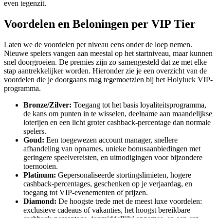
even tegenzit.
Voordelen en Beloningen per VIP Tier
Laten we de voordelen per niveau eens onder de loep nemen.
Nieuwe spelers vangen aan meestal op het startniveau, maar kunnen
snel doorgroeien. De premies zijn zo samengesteld dat ze met elke
stap aantrekkelijker worden. Hieronder zie je een overzicht van de
voordelen die je doorgaans mag tegemoetzien bij het Holyluck VIP-
programma.
Bronze/Zilver:
Toegang tot het basis loyaliteitsprogramma,
de kans om punten in te wisselen, deelname aan maandelijkse
loterijen en een licht groter cashback-percentage dan normale
spelers.
Goud:
Een toegewezen account manager, snellere
afhandeling van opnames, unieke bonusaanbiedingen met
geringere speelvereisten, en uitnodigingen voor bijzondere
toernooien.
Platinum:
Gepersonaliseerde stortingslimieten, hogere
cashback-percentages, geschenken op je verjaardag, en
toegang tot VIP-evenementen of prijzen.
Diamond:
De hoogste trede met de meest luxe voordelen:
exclusieve cadeaus of vakanties, het hoogst bereikbare