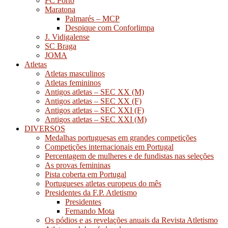
FC Porto
Maratona
Palmarés – MCP
Despique com Conforlimpa
J. Vidigalense
SC Braga
JOMA
Atletas
Atletas masculinos
Atletas femininos
Antigos atletas – SEC XX (M)
Antigos atletas – SEC XX (F)
Antigos atletas – SEC XXI (F)
Antigos atletas – SEC XXI (M)
DIVERSOS
Medalhas portuguesas em grandes competições
Competições internacionais em Portugal
Percentagem de mulheres e de fundistas nas seleções
As provas femininas
Pista coberta em Portugal
Portugueses atletas europeus do mês
Presidentes da F.P. Atletismo
Presidentes
Fernando Mota
Os pódios e as revelações anuais da Revista Atletismo