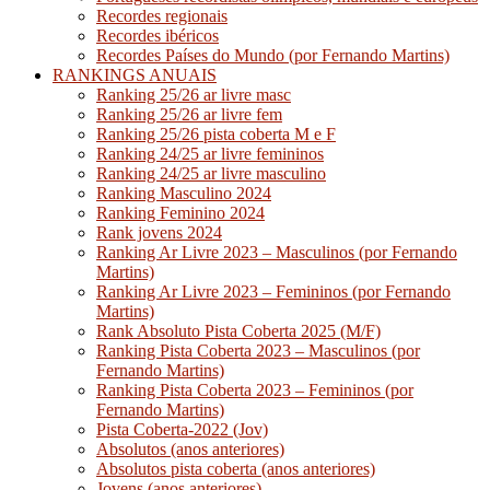
Recordes regionais
Recordes ibéricos
Recordes Países do Mundo (por Fernando Martins)
RANKINGS ANUAIS
Ranking 25/26 ar livre masc
Ranking 25/26 ar livre fem
Ranking 25/26 pista coberta M e F
Ranking 24/25 ar livre femininos
Ranking 24/25 ar livre masculino
Ranking Masculino 2024
Ranking Feminino 2024
Rank jovens 2024
Ranking Ar Livre 2023 – Masculinos (por Fernando
Martins)
Ranking Ar Livre 2023 – Femininos (por Fernando
Martins)
Rank Absoluto Pista Coberta 2025 (M/F)
Ranking Pista Coberta 2023 – Masculinos (por
Fernando Martins)
Ranking Pista Coberta 2023 – Femininos (por
Fernando Martins)
Pista Coberta-2022 (Jov)
Absolutos (anos anteriores)
Absolutos pista coberta (anos anteriores)
Jovens (anos anteriores)