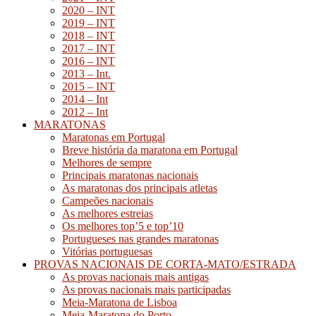
2020 – INT
2019 – INT
2018 – INT
2017 – INT
2016 – INT
2013 – Int.
2015 – INT
2014 – Int
2012 – Int
MARATONAS
Maratonas em Portugal
Breve história da maratona em Portugal
Melhores de sempre
Principais maratonas nacionais
As maratonas dos principais atletas
Campeões nacionais
As melhores estreias
Os melhores top’5 e top’10
Portugueses nas grandes maratonas
Vitórias portuguesas
PROVAS NACIONAIS DE CORTA-MATO/ESTRADA
As provas nacionais mais antigas
As provas nacionais mais participadas
Meia-Maratona de Lisboa
Meia-Maratona do Porto