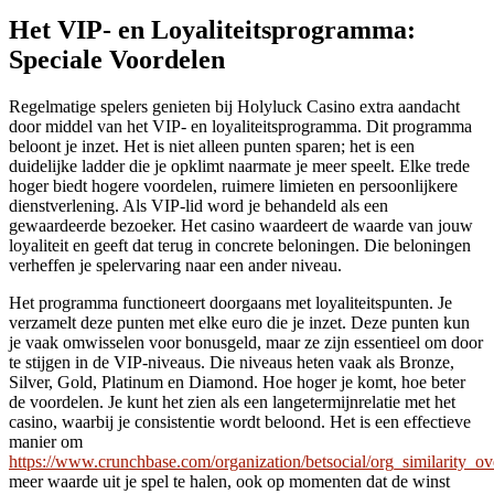
Het VIP- en Loyaliteitsprogramma:
Speciale Voordelen
Regelmatige spelers genieten bij Holyluck Casino extra aandacht
door middel van het VIP- en loyaliteitsprogramma. Dit programma
beloont je inzet. Het is niet alleen punten sparen; het is een
duidelijke ladder die je opklimt naarmate je meer speelt. Elke trede
hoger biedt hogere voordelen, ruimere limieten en persoonlijkere
dienstverlening. Als VIP-lid word je behandeld als een
gewaardeerde bezoeker. Het casino waardeert de waarde van jouw
loyaliteit en geeft dat terug in concrete beloningen. Die beloningen
verheffen je spelervaring naar een ander niveau.
Het programma functioneert doorgaans met loyaliteitspunten. Je
verzamelt deze punten met elke euro die je inzet. Deze punten kun
je vaak omwisselen voor bonusgeld, maar ze zijn essentieel om door
te stijgen in de VIP-niveaus. Die niveaus heten vaak als Bronze,
Silver, Gold, Platinum en Diamond. Hoe hoger je komt, hoe beter
de voordelen. Je kunt het zien als een langetermijnrelatie met het
casino, waarbij je consistentie wordt beloond. Het is een effectieve
manier om
https://www.crunchbase.com/organization/betsocial/org_similarity_o
meer waarde uit je spel te halen, ook op momenten dat de winst