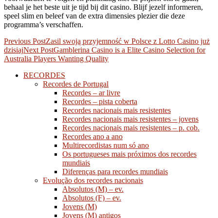
behaal je het beste uit je tijd bij dit casino. Blijf jezelf informeren,
speel slim en beleef van de extra dimensies plezier die deze
programma’s verschaffen.
Post
Previous Post
Zasil swoją przyjemność w Polsce z Lotto Casino już
dzisiaj
Next Post
Gamblerina Casino is a Elite Casino Selection for
navigation
Australia Players Wanting Quality
RECORDES
Recordes de Portugal
Recordes – ar livre
Recordes – pista coberta
Recordes nacionais mais resistentes
Recordes nacionais mais resistentes – jovens
Recordes nacionais mais resistentes – p. cob.
Recordes ano a ano
Multirecordistas num só ano
Os portugueses mais próximos dos recordes
mundiais
Diferenças para recordes mundiais
Evolução dos recordes nacionais
Absolutos (M) – ev.
Absolutos (F) – ev.
Jovens (M)
Jovens (M) antigos